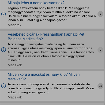
Mi baja lehet a nema kacsamnak?
Tegnap eszrevettem hogy betegeskedik. Ma reggel ota
megnagyobodott a feje olyan mintha fuldokolna.A csore
7
lila.Nem hinnem hogy csak valami a torkan akadt. Alig tud a
laban allni. Fiatal alig 4 honapos gacser.
Madarak
Vesebeteg cicának Fressnapfban kapható Pet
Balance Medica táp?
A cica nagyon válogatós mióta beteg lett, nem eszik
szárazat, így alutasakos gyógytápon él, ami horror drága.
2
400 Ft egy zacsi, napi kettőt kéne ennie. Ez a fresnnapfos
csak 210. De vajon valóban állatorvosi gyógytápnak
minősül?
Macskák
Milyen korú a macskát és hány kiló? Milyen
testalkatú?
Az én cicám 8 hónaposan 4+ kg, normalis testalkatú de
19
fején látszik meg, hogy kölyök. Kb. 2 hónapja herélt. Vajon
sokat nő még a kis tigris? :)
Macskák