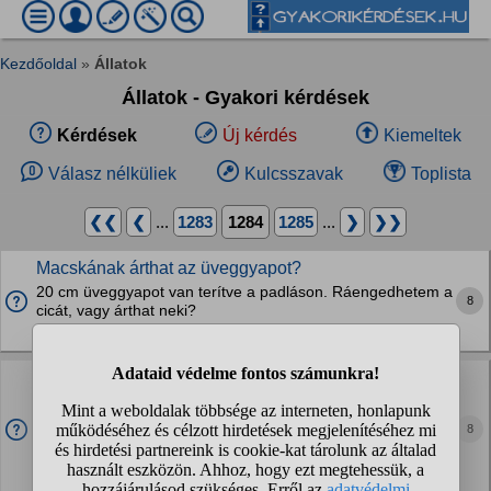
Kezdőoldal
»
Állatok
Állatok - Gyakori kérdések
Kérdések
Új kérdés
Kiemeltek
Válasz nélküliek
Kulcsszavak
Toplista
❮❮
❮
...
1283
1284
1285
...
❯
❯❯
Macskának árthat az üveggyapot?
20 cm üveggyapot van terítve a padláson. Ráengedhetem a
8
cicát, vagy árthat neki?
Macskák
Csirkementes táp és konzerv?
Van egy idős (11éves) kistestű kutyusom. Az utóbbi időben
sokat vakarózott (nem a bolha miatt) és rágta magát,
8
elvittem állatorvoshoz. Kiderült, hogy begyulladt a füle
(vettem rá cseppet), és a vakarózás/rágás...
Kutyák