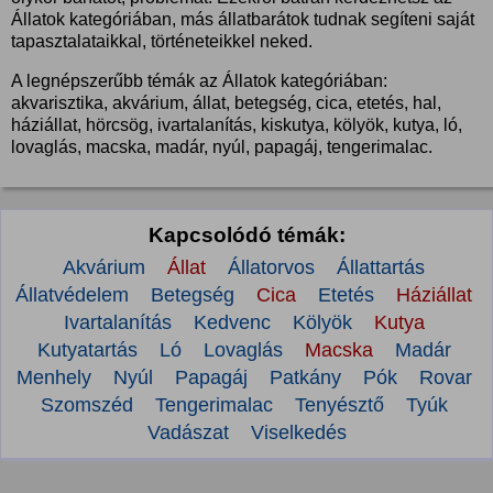
Állatok kategóriában, más állatbarátok tudnak segíteni saját
tapasztalataikkal, történeteikkel neked.
A legnépszerűbb témák az Állatok kategóriában:
akvarisztika, akvárium, állat, betegség, cica, etetés, hal,
háziállat, hörcsög, ivartalanítás, kiskutya, kölyök, kutya, ló,
lovaglás, macska, madár, nyúl, papagáj, tengerimalac.
Kapcsolódó témák:
Akvárium
Állat
Állatorvos
Állattartás
Állatvédelem
Betegség
Cica
Etetés
Háziállat
Ivartalanítás
Kedvenc
Kölyök
Kutya
Kutyatartás
Ló
Lovaglás
Macska
Madár
Menhely
Nyúl
Papagáj
Patkány
Pók
Rovar
Szomszéd
Tengerimalac
Tenyésztő
Tyúk
Vadászat
Viselkedés