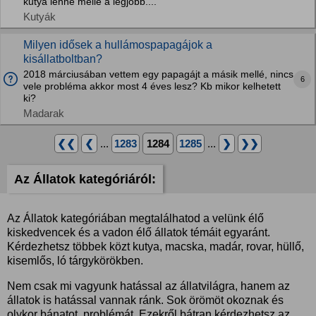
kutya lenne mellé a legjobb....
Kutyák
Milyen idősek a hullámospapagájok a
kisállatboltban?
2018 márciusában vettem egy papagájt a másik mellé, nincs
6
vele probléma akkor most 4 éves lesz? Kb mikor kelhetett
ki?
Madarak
❮❮
❮
...
1283
1284
1285
...
❯
❯❯
Az Állatok kategóriáról:
Az Állatok kategóriában megtalálhatod a velünk élő
kiskedvencek és a vadon élő állatok témáit egyaránt.
Kérdezhetsz többek közt kutya, macska, madár, rovar, hüllő,
kisemlős, ló tárgykörökben.
Nem csak mi vagyunk hatással az állatvilágra, hanem az
állatok is hatással vannak ránk. Sok örömöt okoznak és
olykor bánatot, problémát. Ezekről bátran kérdezhetsz az