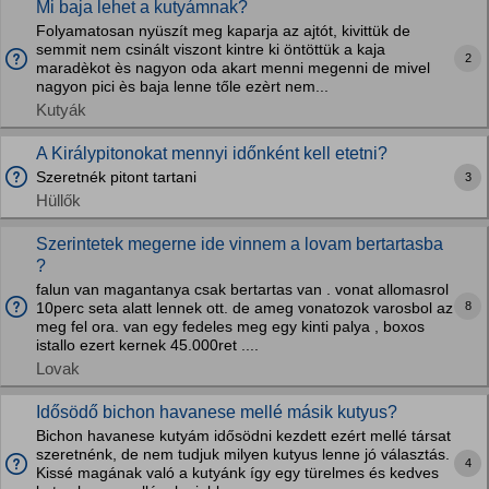
Mi baja lehet a kutyámnak?
Folyamatosan nyüszít meg kaparja az ajtót, kivittük de
semmit nem csinált viszont kintre ki öntöttük a kaja
2
maradèkot ès nagyon oda akart menni megenni de mivel
nagyon pici ès baja lenne tőle ezèrt nem...
Kutyák
A Királypitonokat mennyi időnként kell etetni?
Szeretnék pitont tartani
3
Hüllők
Szerintetek megerne ide vinnem a lovam bertartasba
?
falun van magantanya csak bertartas van . vonat allomasrol
8
10perc seta alatt lennek ott. de ameg vonatozok varosbol az
meg fel ora. van egy fedeles meg egy kinti palya , boxos
istallo ezert kernek 45.000ret ....
Lovak
Idősödő bichon havanese mellé másik kutyus?
Bichon havanese kutyám idősödni kezdett ezért mellé társat
szeretnénk, de nem tudjuk milyen kutyus lenne jó választás.
4
Kissé magának való a kutyánk így egy türelmes és kedves