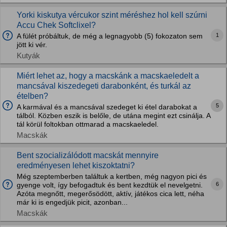
Yorki kiskutya vércukor szint méréshez hol kell szúrni
Accu Chek Softclixel?
1
A fülét próbáltuk, de még a legnagyobb (5) fokozaton sem
jött ki vér.
Kutyák
Miért lehet az, hogy a macskánk a macskaeledelt a
mancsával kiszedegeti darabonként, és turkál az
ételben?
5
A karmával és a mancsával szedeget ki étel darabokat a
tálból. Közben eszik is belőle, de utána megint ezt csinálja. A
tál körül foltokban ottmarad a macskaeledel.
Macskák
Bent szocializálódott macskát mennyire
eredményesen lehet kiszoktatni?
Még szeptemberben találtuk a kertben, még nagyon pici és
6
gyenge volt, így befogadtuk és bent kezdtük el nevelgetni.
Azóta megnőtt, megerősödött, aktív, játékos cica lett, néha
már ki is engedjük picit, azonban...
Macskák