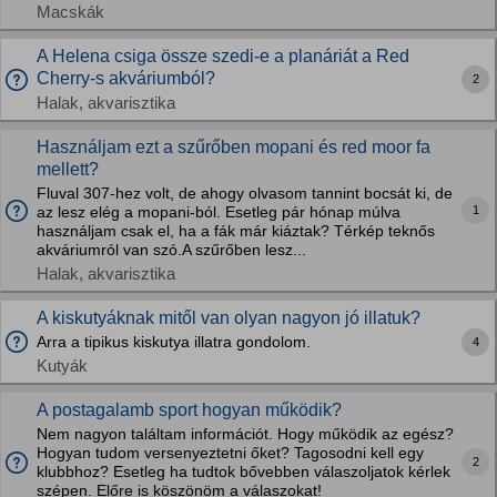
Macskák
A Helena csiga össze szedi-e a planáriát a Red
Cherry-s akváriumból?
2
Halak, akvarisztika
Használjam ezt a szűrőben mopani és red moor fa
mellett?
Fluval 307-hez volt, de ahogy olvasom tannint bocsát ki, de
1
az lesz elég a mopani-ból. Esetleg pár hónap múlva
használjam csak el, ha a fák már kiáztak? Térkép teknős
akváriumról van szó.A szűrőben lesz...
Halak, akvarisztika
A kiskutyáknak mitől van olyan nagyon jó illatuk?
Arra a tipikus kiskutya illatra gondolom.
4
Kutyák
A postagalamb sport hogyan működik?
Nem nagyon találtam információt. Hogy működik az egész?
Hogyan tudom versenyeztetni őket? Tagosodni kell egy
2
klubbhoz? Esetleg ha tudtok bővebben válaszoljatok kérlek
szépen. Előre is köszönöm a válaszokat!