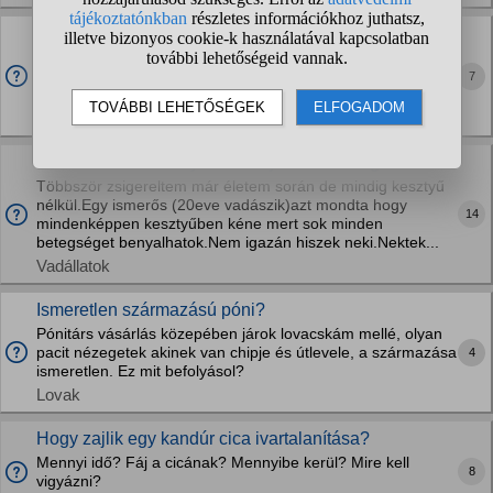
Meddig lehet egy kutyát szobatisztaságra nevelni?
Eddig kinti kutya ezért nem nagyon volt tanítva neki a
szobatisztaság. Most 3 éves, szerintetek még meg lehet
7
tanítani neki?
Kutyák
Kinek mi a véleménye a kesztyű nélküli zsigerlésről?
Többször zsigereltem már életem során de mindig kesztyű
nélkül.Egy ismerős (20eve vadászik)azt mondta hogy
14
mindenképpen kesztyűben kéne mert sok minden
betegséget benyalhatok.Nem igazán hiszek neki.Nektek...
Vadállatok
Ismeretlen származású póni?
Pónitárs vásárlás közepében járok lovacskám mellé, olyan
pacit nézegetek akinek van chipje és útlevele, a származása
4
ismeretlen. Ez mit befolyásol?
Lovak
Hogy zajlik egy kandúr cica ivartalanítása?
Mennyi idő? Fáj a cicának? Mennyibe kerül? Mire kell
8
vigyázni?