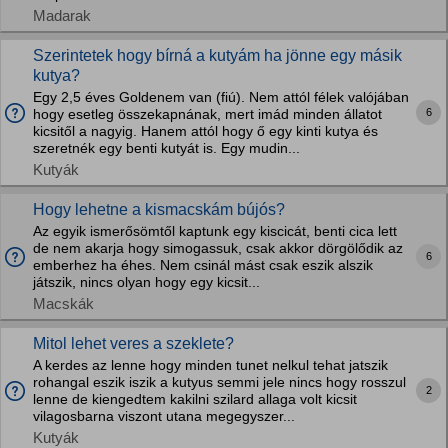
Madarak
Szerintetek hogy bírná a kutyám ha jönne egy másik
kutya?
Egy 2,5 éves Goldenem van (fiú). Nem attól félek valójában
6
hogy esetleg összekapnának, mert imád minden állatot
kicsitől a nagyig. Hanem attól hogy ő egy kinti kutya és
szeretnék egy benti kutyát is. Egy mudin...
Kutyák
Hogy lehetne a kismacskám bújós?
Az egyik ismerősömtől kaptunk egy kiscicát, benti cica lett
de nem akarja hogy simogassuk, csak akkor dörgölődik az
6
emberhez ha éhes. Nem csinál mást csak eszik alszik
játszik, nincs olyan hogy egy kicsit...
Macskák
Mitol lehet veres a szeklete?
A kerdes az lenne hogy minden tunet nelkul tehat jatszik
rohangal eszik iszik a kutyus semmi jele nincs hogy rosszul
2
lenne de kiengedtem kakilni szilard allaga volt kicsit
vilagosbarna viszont utana megegyszer...
Kutyák