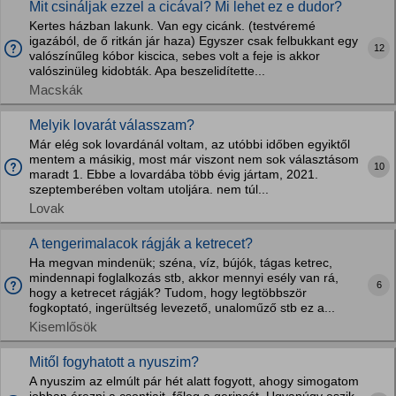
Mit csináljak ezzel a cicával? Mi lehet ez e dudor?
Kertes házban lakunk. Van egy cicánk. (testvéremé
igazából, de ő ritkán jár haza) Egyszer csak felbukkant egy
12
valószínűleg kóbor kiscica, sebes volt a feje is akkor
valószinüleg kidobták. Apa beszelidítette...
Macskák
Melyik lovarát válasszam?
Már elég sok lovardánál voltam, az utóbbi időben egyiktől
mentem a másikig, most már viszont nem sok választásom
10
maradt 1. Ebbe a lovardába több évig jártam, 2021.
szeptemberében voltam utoljára. nem túl...
Lovak
A tengerimalacok rágják a ketrecet?
Ha megvan mindenük; széna, víz, bújók, tágas ketrec,
mindennapi foglalkozás stb, akkor mennyi esély van rá,
6
hogy a ketrecet rágják? Tudom, hogy legtöbbször
fogkoptató, ingerültség levezető, unaloműző stb ez a...
Kisemlősök
Mitől fogyhatott a nyuszim?
A nyuszim az elmúlt pár hét alatt fogyott, ahogy simogatom