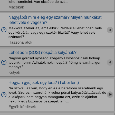
lehet ismételni. Van olcsóbb de azt...
Macskák
Nagyjából mire elég egy szamár? Milyen munkákat
lehet vele elvégezni?
Mekkora szekér az, amit elbír? Például el lehet hozni vele
8
egy kőrbálát, vagy egy szekér tűzifát? Vagy lehet vele
szántani?
Haszonállatok
Lehet adni (SOS) nospát a kutyának?
Nagyon görcsöl nyöszög szegény.Orvoshoz csak holnap
tudunk menni. Adhatok neki nospát? 40mg is van,ha igen
6
mennyit?
Kutyák
Hogyan gyűjtsék egy lóra? (Többi lent)
Na szóval, az van, hogy én és a barátnőm szeretnénk egy
lovat. Szerezni szerettünk volna pénzt kutyasétáltatással, de
26
a lakópark nem negyon támogatta ezt, ezért felajánlott
nekünk egy bizonyos összeget, ami...
Egyéb kérdések