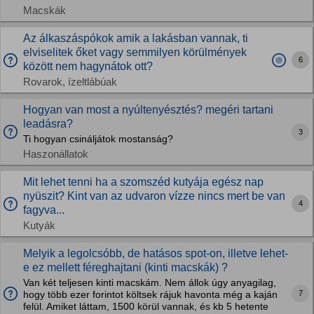
Macskák
Az álkaszáspókok amik a lakásban vannak, ti
elviselitek őket vagy semmilyen körülmények
6
között nem hagynátok ott?
Rovarok, ízeltlábúak
Hogyan van most a nyúltenyésztés? megéri tartani
leadásra?
3
Ti hogyan csináljátok mostanság?
Haszonállatok
Mit lehet tenni ha a szomszéd kutyája egész nap
nyüszit? Kint van az udvaron vízze nincs mert be van
4
fagyva...
Kutyák
Melyik a legolcsóbb, de hatásos spot-on, illetve lehet-
e ez mellett féreghajtani (kinti macskák) ?
Van két teljesen kinti macskám. Nem állok úgy anyagilag,
7
hogy több ezer forintot költsek rájuk havonta még a kaján
felül. Amiket láttam, 1500 körül vannak, és kb 5 hetente