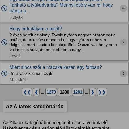
Tartható a tyúkudvarba? Mennyi esély van rá, hogy
12
bántja a...
Kutyák
Hogy hidratáljam a patát?
2 éves herélt az alany. Tavaly nyáron nagyon száraz volt a
patája, de a kovács mondta is, hogy nyáron nehezen
7
dolgozik, mert minden ló patája törik. Ősszel valahogy nem
volt neki száraz, de most ebben a nagy...
Lovak
Miért nincs szőr a macska kezén egy foltban?
Bőre látszik simán csak.
6
Macskák
❮❮
❮
...
1279
1280
1281
...
❯
❯❯
Az Állatok kategóriáról:
Az Állatok kategóriában megtalálhatod a velünk élő
kiskedvencek és a vadon élő állatok témáit egyaránt.