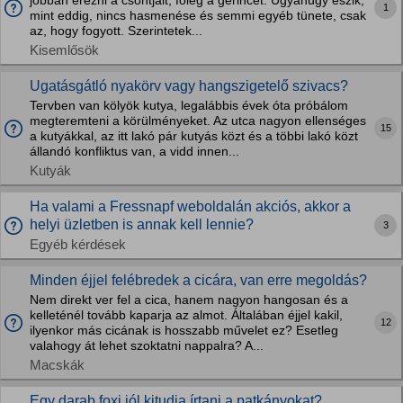
jobban érezni a csontjait, főleg a gerincét. Ugyanúgy eszik,
1
mint eddig, nincs hasmenése és semmi egyéb tünete, csak
az, hogy fogyott. Szerintetek...
Kisemlősök
Ugatásgátló nyakörv vagy hangszigetelő szivacs?
Tervben van kölyök kutya, legalábbis évek óta próbálom
megteremteni a körülményeket. Az utca nagyon ellenséges
15
a kutyákkal, az itt lakó pár kutyás közt és a többi lakó közt
állandó konfliktus van, a vidd innen...
Kutyák
Ha valami a Fressnapf weboldalán akciós, akkor a
helyi üzletben is annak kell lennie?
3
Egyéb kérdések
Minden éjjel felébredek a cicára, van erre megoldás?
Nem direkt ver fel a cica, hanem nagyon hangosan és a
kelleténél tovább kaparja az almot. Általában éjjel kakil,
12
ilyenkor más cicának is hosszabb művelet ez? Esetleg
valahogy át lehet szoktatni nappalra? A...
Macskák
Egy darab foxi jól kitudja írtani a patkányokat?