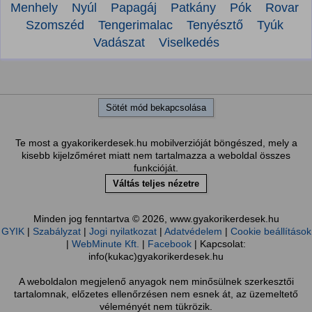
Menhely
Nyúl
Papagáj
Patkány
Pók
Rovar
Szomszéd
Tengerimalac
Tenyésztő
Tyúk
Vadászat
Viselkedés
Sötét mód bekapcsolása
Te most a gyakorikerdesek.hu mobilverzióját böngészed, mely a
kisebb kijelzőméret miatt nem tartalmazza a weboldal összes
funkcióját.
Váltás teljes nézetre
Minden jog fenntartva © 2026, www.gyakorikerdesek.hu
GYIK
|
Szabályzat
|
Jogi nyilatkozat
|
Adatvédelem
|
Cookie beállítások
|
WebMinute Kft.
|
Facebook
| Kapcsolat:
info(kukac)gyakorikerdesek.hu
A weboldalon megjelenő anyagok nem minősülnek szerkesztői
tartalomnak, előzetes ellenőrzésen nem esnek át, az üzemeltető
véleményét nem tükrözik.