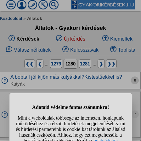
Kezdőoldal
»
Állatok
Állatok - Gyakori kérdések
Kérdések
Új kérdés
Kiemeltek
Válasz nélküliek
Kulcsszavak
Toplista
❮❮
❮
...
1279
1280
1281
...
❯
❯❯
A bobtail jól kijön más kutyákkal?Kistestűekkel is?
8
Kutyák
Mit lehet tenni, a településen (falkában) kóborló
kutyákkal?
Szomorú, de vannak kutyák akik több mint egy éve
7
szabadon lófrálnak a falu utcáin. Vízparti területen lakunk,
sokszor letévednek oda is valamilyen élelem reményében.
Az elmúlt egy hónapban megugrott a kóbor...
Állatvédelem