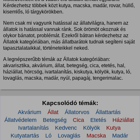
Kérdezhetsz többek közt kutya, macska, madár, rovar, hüllő,
kisemlős, ló tárgykörökben.
Nem csak mi vagyunk hatással az állatvilágra, hanem az
állatok is hatással vannak ránk. Sok örömöt okoznak és
olykor bánatot, problémát. Ezekről bátran kérdezhetsz az
Állatok kategóriában, más állatbarátok tudnak segíteni saját
tapasztalataikkal, történeteikkel neked.
A legnépszerűbb témák az Állatok kategóriában:
akvarisztika, akvárium, állat, betegség, cica, etetés, hal,
háziállat, hörcsög, ivartalanítás, kiskutya, kölyök, kutya, ló,
lovaglás, macska, madár, nyúl, papagáj, tengerimalac.
Kapcsolódó témák:
Akvárium
Állat
Állatorvos
Állattartás
Állatvédelem
Betegség
Cica
Etetés
Háziállat
Ivartalanítás
Kedvenc
Kölyök
Kutya
Kutyatartás
Ló
Lovaglás
Macska
Madár