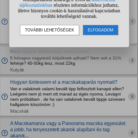
Jó minőségű (és viszonylag olcsó) macska
szárazeledel?
Írnátok nekem olyan száraz táp márkákat, ami jobb
3
minőségű, de nem túl drága? (kb 1000 ft/kg, de persze ha
van, lehet ennél olcsóbb is) Previtalt kaptak eddig, akciósan
szoktam nagyobb kiszerelést venni. A...
Macskák
Real Nature Wilderness maxi junior?
5 hónapos nagytestű kölyöknek adható? Nem sok a 31%
3
fehérje? 40-50kg lesz, most 22kg
Kutyák
Hogyan tüntessem el a macskakaparás nyomait?
Van e valakinek valami bevált tipp felfoszlott kanapé ellen?
Leégetni nem jó mert ott marad az égés nyoma. Levágni
3
nem próbáltam , de ha van valakinek bevált tippje szivesen
hallgatom köszönöm :)
Macskák
A Macskamania vagy a Panorama macska egyesület
a jobb, ha tenyeszetett akarok alapítani és tag
0
akarok...