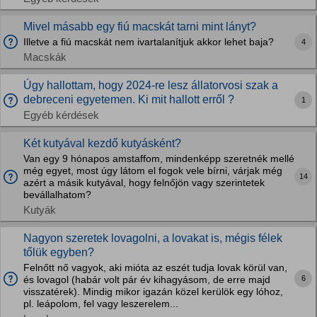
Mivel másabb egy fiú macskát tarni mint lányt?
Illetve a fiú macskát nem ivartalanítjuk akkor lehet baja?
4
Macskák
Úgy hallottam, hogy 2024-re lesz állatorvosi szak a
debreceni egyetemen. Ki mit hallott erről ?
1
Egyéb kérdések
Két kutyával kezdő kutyásként?
Van egy 9 hónapos amstaffom, mindenképp szeretnék mellé
még egyet, most úgy látom el fogok vele bírni, várjak még
14
azért a másik kutyával, hogy felnőjön vagy szerintetek
bevállalhatom?
Kutyák
Nagyon szeretek lovagolni, a lovakat is, mégis félek
tőlük egyben?
Felnőtt nő vagyok, aki mióta az eszét tudja lovak körül van,
6
és lovagol (habár volt pár év kihagyásom, de erre majd
visszatérek). Mindig mikor igazán közel kerülök egy lóhoz,
pl. leápolom, fel vagy leszerelem...