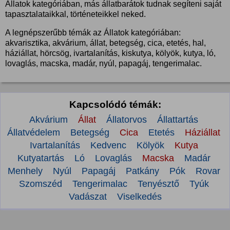
Állatok kategóriában, más állatbarátok tudnak segíteni saját
tapasztalataikkal, történeteikkel neked.
A legnépszerűbb témák az Állatok kategóriában:
akvarisztika, akvárium, állat, betegség, cica, etetés, hal,
háziállat, hörcsög, ivartalanítás, kiskutya, kölyök, kutya, ló,
lovaglás, macska, madár, nyúl, papagáj, tengerimalac.
Kapcsolódó témák:
Akvárium
Állat
Állatorvos
Állattartás
Állatvédelem
Betegség
Cica
Etetés
Háziállat
Ivartalanítás
Kedvenc
Kölyök
Kutya
Kutyatartás
Ló
Lovaglás
Macska
Madár
Menhely
Nyúl
Papagáj
Patkány
Pók
Rovar
Szomszéd
Tengerimalac
Tenyésztő
Tyúk
Vadászat
Viselkedés