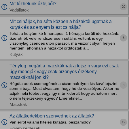
Mit főzhetünk őzfejből?
20
Vadállatok
Mit csináljak, ha séta közben a házaktól ugatnak a
kutyák és az enyém is ezt csinálja?
Tehát a kutyám kb 5 hónapos, 1 hónapja került ide hozzánk.
6
Szeretnék vele rendszeresen sétálni, voltunk is egy
viszonylag csendes úton párszor, ma viszont olyan helyen
mentem, ahonnan a házaktól ordítoztak a...
Kutyák
Tényleg megárt a macskáknak a tejszín vagy ezt csak
úgy mondják vagy csak bizonyos érzékeny
macskáknál jön ki?
Régóta adok csemegének a cicámnak ilyen kis kávétejszínt
8
semmi baja. Most olvastam, hogy hú de veszélyes. Akkor ne
adjak neki többet vagy így már kiderült hogy adhatom mert
ő nem tejérzékeny egyed? Emereknél...
Macskák
Az állatkertekben szenvednek az állatok?
Van erről valami hiteles kutatás, beszámoló?
12
Egyéb kérdések