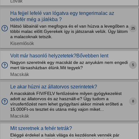
Lovak
Ha fejjel lefelé van lógatva egy tengerimalac az
belefér még a játékba ?
Hátsó lábainál van megfogva és el van húzva a levegőben a
25
többi malac előtt.Gyerekek így is játszanak velük. Úgy látom
a malacoknak tetszik.
Kisemlősök
Volt már hasonló helyzetetek?Bővebben lent
Nagyon szeretnék egy macskát de az anyukám nem engedi
5
mert társasházban élünk.Mit tegyek?
Macskák
Le akar húzni az állatorvos szerintetek?
A macskátok FIV/FELV fertőzésére milyen gyógykezelést
adott az állatorvos és az használt-e? Úgy tudom a
8
vírusfertőzést nem lehet gyógyítani akkor minek erőlteti a
15.000Ft-os tesztet és utána még vajon miket...
Macskák
Mit szeretnek a fehér tetrák?
Eléggé érdekel a halak világa és kezdésnek vennék pár