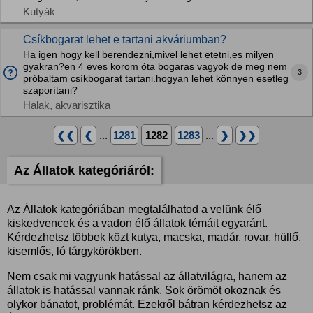
Kutyák
Csíkbogarat lehet e tartani akváriumban?
Ha igen hogy kell berendezni,mivel lehet etetni,es milyen
gyakran?en 4 eves korom óta bogaras vagyok de meg nem
3
próbaltam csíkbogarat tartani.hogyan lehet könnyen esetleg
szaporítani?
Halak, akvarisztika
❮❮
❮
...
1281
1282
1283
...
❯
❯❯
Az Állatok kategóriáról:
Az Állatok kategóriában megtalálhatod a velünk élő
kiskedvencek és a vadon élő állatok témáit egyaránt.
Kérdezhetsz többek közt kutya, macska, madár, rovar, hüllő,
kisemlős, ló tárgykörökben.
Nem csak mi vagyunk hatással az állatvilágra, hanem az
állatok is hatással vannak ránk. Sok örömöt okoznak és
olykor bánatot, problémát. Ezekről bátran kérdezhetsz az