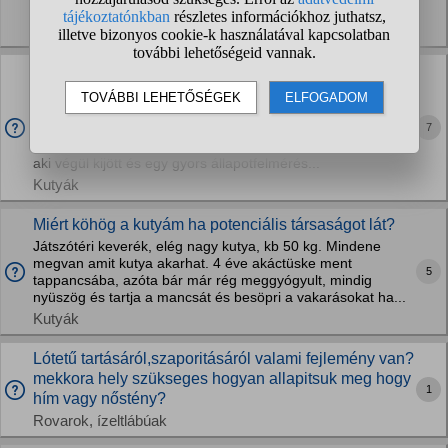
Hogyhogy? Megijedtem én nagyon félek...
Kutyák
Hogy lehet hogy meghalt a kutyám és én mégsem
tudok sírni? Nagyon szerettem!
Addig ment a sírás amíg élt és szenvedett. Majd
7
megőrültem hogy úgy kell látnom, valószínűleg fájdalmak
közt, kínlódva és az állatorvost is nagyon nehezen értem el
aki végül kijött és egy gyors állapotfelmérés...
Kutyák
Miért köhög a kutyám ha potenciális társaságot lát?
Játszótéri keverék, elég nagy kutya, kb 50 kg. Mindene
megvan amit kutya akarhat. 4 éve akáctüske ment
5
tappancsába, azóta bár már rég meggyógyult, mindig
nyüszög és tartja a mancsát és besöpri a vakarásokat ha...
Kutyák
Lótetű tartásáról,szaporitásáról valami fejlemény van?
mekkora hely szükseges hogyan allapitsuk meg hogy
1
hím vagy nőstény?
Rovarok, ízeltlábúak