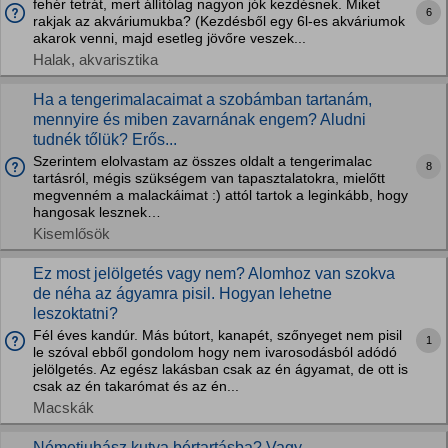
fehér tetrát, mert állítólag nagyon jók kezdésnek. Miket
6
rakjak az akváriumukba? (Kezdésből egy 6l-es akváriumok
akarok venni, majd esetleg jövőre veszek...
Halak, akvarisztika
Ha a tengerimalacaimat a szobámban tartanám,
mennyire és miben zavarnának engem? Aludni
tudnék tőlük? Erős...
Szerintem elolvastam az összes oldalt a tengerimalac
8
tartásról, mégis szükségem van tapasztalatokra, mielőtt
megvenném a malackáimat :) attól tartok a leginkább, hogy
hangosak lesznek…
Kisemlősök
Ez most jelölgetés vagy nem? Alomhoz van szokva
de néha az ágyamra pisil. Hogyan lehetne
leszoktatni?
Fél éves kandúr. Más bútort, kanapét, szőnyeget nem pisil
1
le szóval ebből gondolom hogy nem ivarosodásból adódó
jelölgetés. Az egész lakásban csak az én ágyamat, de ott is
csak az én takarómat és az én...
Macskák
Németjuhász kutya bértartásba? Vagy