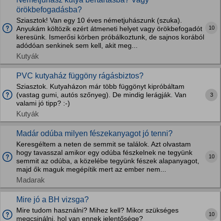
örökbefogadásba?
Sziasztok! Van egy 10 éves németjuhászunk (szuka).
10
Anyukám költözik ezért átmeneti helyet vagy örökbefogadót
keresünk. Ismerősi körben próbálkoztunk, de sajnos korából
adódóan senkinek sem kell, akit meg...
Kutyák
PVC kutyaház függöny rágásbiztos?
Sziasztok. Kutyaházon már több függönyt kipróbáltam
(vastag gumi, autós szőnyeg). De mindig lerágják. Van
3
valami jó tipp? :-)
Kutyák
Madár odúba milyen fészekanyagot jó tenni?
Keresgéltem a neten de semmit se találok. Azt olvastam
hogy tavasszal amikor egy odúba fészkelnek ne tegyünk
10
semmit az odúba, a közelébe tegyünk fészek alapanyagot,
majd ők maguk megépítik mert az ember nem...
Madarak
Mire jó a BH vizsga?
Mire tudom használni? Mihez kell? Mikor szükséges
10
megcsinálni, hol van ennek jelentősége?