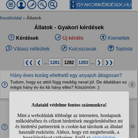
Kezdőoldal
»
Állatok
Állatok - Gyakori kérdések
Kérdések
Új kérdés
Kiemeltek
Válasz nélküliek
Kulcsszavak
Toplista
❮❮
❮
...
1281
1282
1283
...
❯
❯❯
Hány éves koráig ellethető egy anyajuh átlagosan?
Tudom, hogy ez attól függ meddig nevel jól. De általában ez
1
mégis hány év és kb hány ellés? Köszönöm.:)
Haszonállatok
Az mitöl lehet, higy egy kutya, amelyik kijön a kapun,
amíg beáll a kocsival a gazdája, de nem megy oda
az...
Ez tanított eb lehetett? Éppen az autóval állt ki a gazdaja,
10
aki kiabalt neki, hogy menjen be, de neki kellett bevinni. A
kutya kijött, de nem jött oda hozzám, csak nézett.