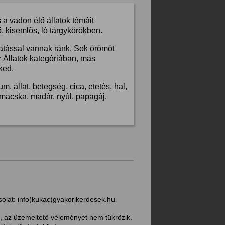
a vadon élő állatok témáit
, kisemlős, ló tárgykörökben.
hatással vannak ránk. Sok örömöt
z Állatok kategóriában, más
ked.
, állat, betegség, cica, etetés, hal,
s, macska, madár, nyúl, papagáj,
solat:
info(kukac)gyakorikerdesek.hu
, az üzemeltető véleményét nem tükrözik.