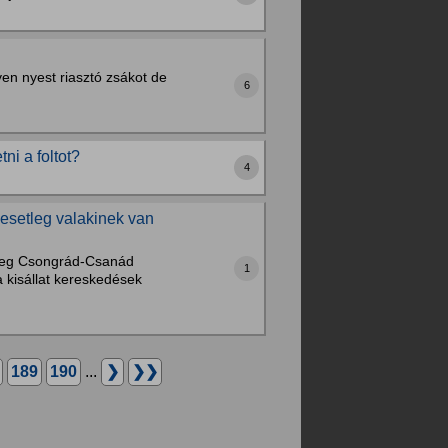
en nyest riasztó zsákot de
6
ni a foltot?
4
esetleg valakinek van
tleg Csongrád-Csanád
1
 kisállat kereskedések
189
190
...
❯
❯❯