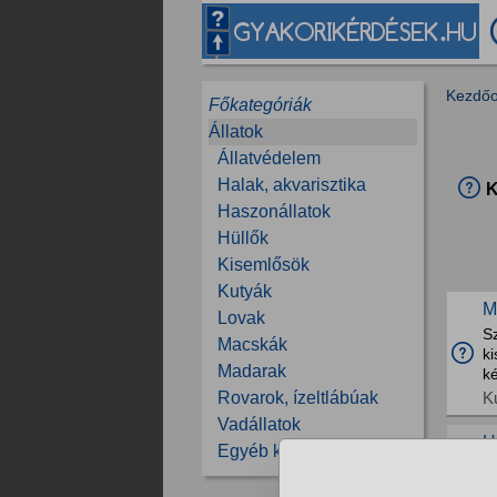
Kezdőo
Főkategóriák
Állatok
Állatvédelem
Halak, akvarisztika
K
Haszonállatok
Hüllők
Kisemlősök
Kutyák
M
Lovak
S
Macskák
ki
Madarak
ké
K
Rovarok, ízeltlábúak
Vadállatok
H
Egyéb kérdések
eg
L