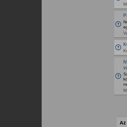
M
P
N
e
V
K
K
N
v
S
k
n
M
Az 