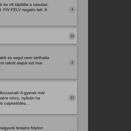
k és ott táplálta a vasutas,
. FIV FELV negatív lett. A
4
22
kik es vegul nem tarthatta
ot rakott alajuk ezt mar
2
...
álkozzanak! A gyerek már
ére nincs, nyilván ha
17
 csipkelődés,...
megyunk terepre folyton