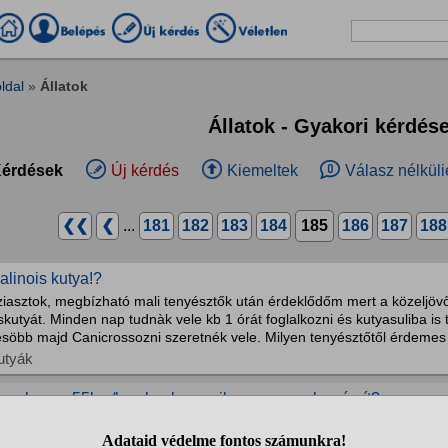
ldal
»
Állatok
Állatok - Gyakori kérdés
érdések
Új kérdés
Kiemeltek
Válasz nélküli
❮❮
❮
...
181
182
183
184
185
186
187
188
alinois kutya!?
ziasztok, megbízható mali tenyésztők után érdeklődőm mert a közeljöv
skutyát. Minden nap tudnàk vele kb 1 órát foglalkozni és kutyasuliba is
söbb majd Canicrossozni szeretnék vele. Milyen tenyésztőtől érdemes i
utyák
a a lovam 55km/h val galoppozik az gyorsnak számít?
y 4 éves nóniuszfélvérről van szó
ovak