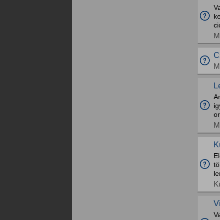
Va
ke
ci
M
C
M
L
A
ig
or
M
K
E
t
l
K
V
V