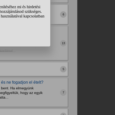
6
gancsot, es mi lehet a
eg bármi ilyesmi nélkül
13
tizsákomba? (Ha befér).
áadásul...
5
és ne fogadjon el ételt?
an bent. Ha elmegyünk
egfigyeltük, hogy az egyik
7
tta...