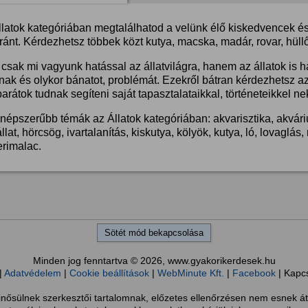
llatok kategóriában megtalálhatod a velünk élő kiskedvencek és 
ánt. Kérdezhetsz többek közt kutya, macska, madár, rovar, hüllő
csak mi vagyunk hatással az állatvilágra, hanem az állatok is 
nak és olykor bánatot, problémát. Ezekről bátran kérdezhetsz a
barátok tudnak segíteni saját tapasztalataikkal, történeteikkel ne
népszerűbb témák az Állatok kategóriában: akvarisztika, akvárium
llat, hörcsög, ivartalanítás, kiskutya, kölyök, kutya, ló, lovaglá
erimalac.
Sötét mód bekapcsolása
Minden jog fenntartva © 2026, www.gyakorikerdesek.hu
|
Adatvédelem
|
Cookie beállítások
|
WebMinute Kft.
|
Facebook
| Kapc
sülnek szerkesztői tartalomnak, előzetes ellenőrzésen nem esnek át