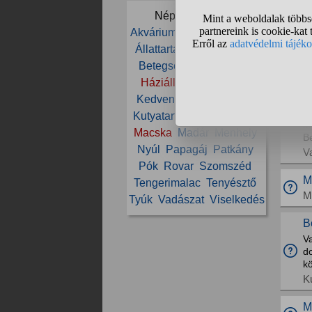
Népszerű témák:
T
Akvárium
Állat
Állatorvos
N
Állattartás
Állatvédelem
H
Betegség
Cica
Etetés
M
Háziállat
Ivartalanítás
k
Kedvenc
Kölyök
Kutya
T
Kutyatartás
Ló
Lovaglás
m
Macska
Madár
Menhely
B
Nyúl
Papagáj
Patkány
V
Pók
Rovar
Szomszéd
M
Tengerimalac
Tenyésztő
M
Tyúk
Vadászat
Viselkedés
B
Va
do
kö
K
M