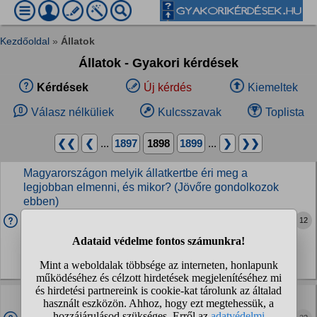
Kezdőoldal
»
Állatok
Állatok - Gyakori kérdések
Kérdések
Új kérdés
Kiemeltek
Válasz nélküliek
Kulcsszavak
Toplista
❮❮
❮
...
1897
1898
1899
...
❯
❯❯
Magyarországon melyik állatkertbe éri meg a
legjobban elmenni, és mikor? (Jövőre gondolkozok
ebben)
A mikort úgy értem, mikor a legizgibb..Mikor kisoroszlánok
12
születnek, mikor pingvinséta van, stb. Ilyen érdekességekre
gondolok:D Tudtok ilyet? Melyik állatkertbe érdemes
ellátogatni majd?
Vadállatok
Fizetnék e pár száz forintot havonta olyan
szolgáltatásért, ami a saját és házikedvenceitek