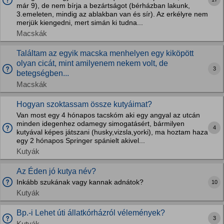
már 9), de nem bírja a bezártságot (bérházban lakunk,
3.emeleten, mindig az ablakban van és sír). Az erkélyre nem
merjük kiengedni, mert simán ki tudna...
Macskák
Találtam az egyik macska menhelyen egy kiköpött
olyan cicát, mint amilyenem nekem volt, de
3
betegségben...
Macskák
Hogyan szoktassam össze kutyáimat?
Van most egy 4 hónapos tacskóm aki egy angyal az utcán
minden idegenhez odamegy simogatásért, bármilyen
4
kutyával képes játszani (husky,vizsla,yorki), ma hoztam haza
egy 2 hónapos Springer spánielt akivel...
Kutyák
Az Éden jó kutya név?
Inkább szukának vagy kannak adnátok?
10
Kutyák
Bp.-i Lehet úti állatkórházról vélemények?
3
Kutyák