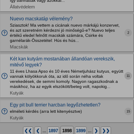
így bánhattak vagy azokkal...
Állatvédelem
Nuevo macskatáp vélemény?
Sziasztok! Ma vettem a cicának nuevo márkájú konzervet,
és azt szeretném kérdezni jó minőségű-e? Nuevo teljes
2
értékű eledel felnőtt macskák számára, Csirke és
garnélarák-Összetétel: Hús és hús...
Macskák
Két kan kutyám mostanában állandóan verekszik,
mitévő legyek?
11 éves Lhasa Apso és 10 éves Németjuhász kutyus, együtt
11
vannak kölyökkoruk óta, az idő során néha voltak
verekedések, de semmi komoly. Nagyon ragaszkodnak a
másikhoz, ha az egyik elszökött/beteg volt, napokig...
Kutyák
Egy pit bull terrier harcban legyőzhetetlen?
elméleti kérdés (arra lett kitenyésztve)
15
Kutyák
❮❮
❮
...
1897
1898
1899
...
❯
❯❯