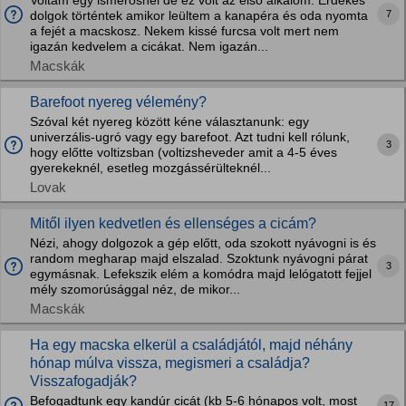
Voltam egy ismerősnél de ez volt az első alkalom. Érdekes
7
dolgok történtek amikor leültem a kanapéra és oda nyomta
a fejét a macskosz. Nekem kissé furcsa volt mert nem
igazán kedvelem a cicákat. Nem igazán...
Macskák
Barefoot nyereg vélemény?
Szóval két nyereg között kéne választanunk: egy
univerzális-ugró vagy egy barefoot. Azt tudni kell rólunk,
3
hogy előtte voltizsban (voltizsheveder amit a 4-5 éves
gyerekeknél, esetleg mozgássérülteknél...
Lovak
Mitől ilyen kedvetlen és ellenséges a cicám?
Nézi, ahogy dolgozok a gép előtt, oda szokott nyávogni is és
random megharap majd elszalad. Szoktunk nyávogni párat
3
egymásnak. Lefekszik elém a komódra majd lelógatott fejjel
mély szomorúsággal néz, de mikor...
Macskák
Ha egy macska elkerül a családjától, majd néhány
hónap múlva vissza, megismeri a családja?
Visszafogadják?
Befogadtunk egy kandúr cicát (kb 5-6 hónapos volt, most
17