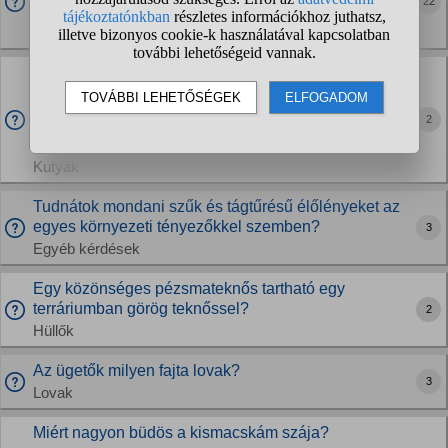
22
mindennapjait...
Állatvédelem
Ez mitől lehet?
Kutyám szőre a füle tövénél elkezdett begöndörödni, vagy
inkább hullámosodni, nem tudnám megmondani pontosan,
2
de eddig teljesen egyenes volt a szőre. Egy idős labradorról
van szó. Megváltozhat csak úgy a szőre...
Kutyák
Tudnátok mondani szűk és tágtűrésű élőlényeket az
egyes környezeti tényezőkkel szemben?
3
Egyéb kérdések
Egy közönséges pézsmateknős tartható egy
terráriumban görög teknőssel?
2
Hüllők
Az ügetők milyen fajta lovak?
3
Lovak
Miért nagyon büdös a kismacskám szája?