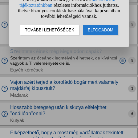
A munkalovasoknak mennyit fizetnek?
Ha betöltöttem a 18-at, szeretnék elmenni munkalovasnak,
persze nem örökre. Facebookon láttam, hogy a Zala Team
5
(akikről azt hallottam, hogy elég jófejek) keres
munkalovasokat, bejelentett munkaidővel, akár...
Lovak
Szerintetek élnek még Megalodon cápák?
Szerintem az óceánok legmélyén élhetnek, de kíváncsi
5
vagyok a Ti véleményetekre is.
Egyéb kérdések
Vajon azèrt terjed a koroládó bogár mert valamely
majdárfaj kipusztult?
3
Madarak
Hosszabb betegség után kiskutya elfelejthet
"önállóan"enni?
6
Kutyák
Elképzelhető, hogy a most még vadállatnak tekintett