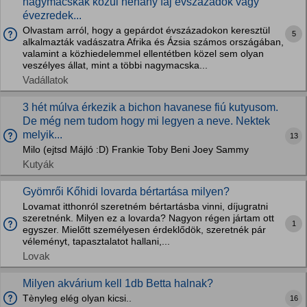
nagymacskák közül néhány faj évszázadok vagy
évezredek...
Olvastam arról, hogy a gepárdot évszázadokon keresztül
5
alkalmazták vadászatra Afrika és Ázsia számos országában,
valamint a közhiedelemmel ellentétben közel sem olyan
veszélyes állat, mint a többi nagymacska...
Vadállatok
3 hét múlva érkezik a bichon havanese fiú kutyusom.
De még nem tudom hogy mi legyen a neve. Nektek
melyik...
13
Milo (ejtsd Májló :D) Frankie Toby Beni Joey Sammy
Kutyák
Gyömrői Kőhidi lovarda bértartása milyen?
Lovamat itthonról szeretném bértartásba vinni, díjugratni
szeretnénk. Milyen ez a lovarda? Nagyon régen jártam ott
1
egyszer. Mielőtt személyesen érdeklődök, szeretnék pár
véleményt, tapasztalatot hallani,...
Lovak
Milyen akvárium kell 1db Betta halnak?
Tènyleg elég olyan kicsi..
16