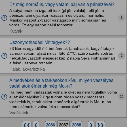
Ez még normális, vagy valami baj van a péniszével?
A kutyámnak ha izgatott lesz (pl jön valaki) , elő jön a
pénisze, ami olyankor rózsaszín és olyan... normális.
3
Máskor viszont 2-3szor vastagabb mint normálisan és
vörös. Ez egy napon belül többször...
Kutyák
Uszonyrothadás! Mit tegyek??
23 literes,egyedül élő bettámnak (anubiasok, kagylótutajok
vannak sokan, aljzat nincs, fűtő 27°C, szűrő szinte sodrás
2
nélküli,fagyasztott eleséget kap,2 napja Sera Fishtaminnal)
a felső uszonya rothadni...
Halak, akvarisztika
A medvéken és a farkasokon kívül milyen veszélyes
vadállatok élnének még Mo.-n?
Ha még nem vadászták volna le őket és nem foglaltuk volna
20
el az élőhelyüket? Úgy tudom régen voltak mocsaras
vidékeink is, tehát akkor lennének aligátorok is Mo.-n, ha
nem számoltuk volna fel a mocsarakat?
Vadállatok
❮❮
❮
...
2086
2087
2088
...
❯
❯❯