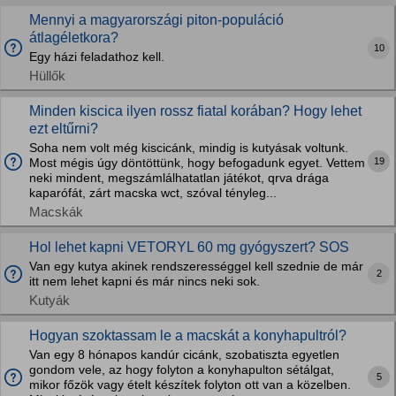
Mennyi a magyarországi piton-populáció
átlagéletkora?
10
Egy házi feladathoz kell.
Hüllők
Minden kiscica ilyen rossz fiatal korában? Hogy lehet
ezt eltűrni?
Soha nem volt még kiscicánk, mindig is kutyásak voltunk.
19
Most mégis úgy döntöttünk, hogy befogadunk egyet. Vettem
neki mindent, megszámlálhatatlan játékot, qrva drága
kaparófát, zárt macska wct, szóval tényleg...
Macskák
Hol lehet kapni VETORYL 60 mg gyógyszert? SOS
Van egy kutya akinek rendszerességgel kell szednie de már
2
itt nem lehet kapni és már nincs neki sok.
Kutyák
Hogyan szoktassam le a macskát a konyhapultról?
Van egy 8 hónapos kandúr cicánk, szobatiszta egyetlen
gondom vele, az hogy folyton a konyhapulton sétálgat,
5
mikor főzök vagy ételt készítek folyton ott van a közelben.