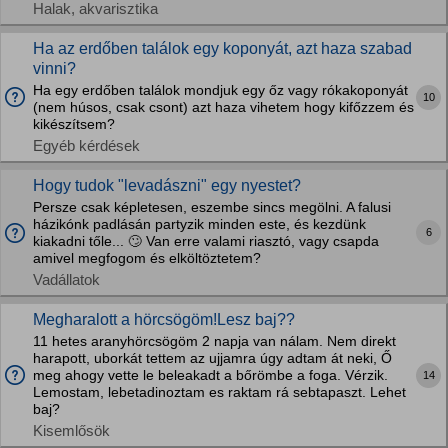
Halak, akvarisztika
Ha az erdőben találok egy koponyát, azt haza szabad
vinni?
Ha egy erdőben találok mondjuk egy őz vagy rókakoponyát
10
(nem húsos, csak csont) azt haza vihetem hogy kifőzzem és
kikészítsem?
Egyéb kérdések
Hogy tudok "levadászni" egy nyestet?
Persze csak képletesen, eszembe sincs megölni. A falusi
házikónk padlásán partyzik minden este, és kezdünk
6
kiakadni tőle... 🙄 Van erre valami riasztó, vagy csapda
amivel megfogom és elköltöztetem?
Vadállatok
Megharalott a hörcsögöm!Lesz baj??
11 hetes aranyhörcsögöm 2 napja van nálam. Nem direkt
harapott, uborkát tettem az ujjamra úgy adtam át neki, Ő
meg ahogy vette le beleakadt a bőrömbe a foga. Vérzik.
14
Lemostam, lebetadinoztam es raktam rá sebtapaszt. Lehet
baj?
Kisemlősök