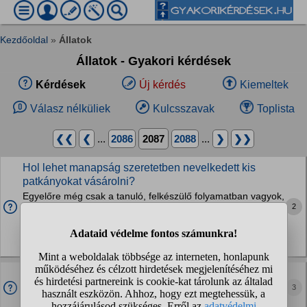
Kezdőoldal
»
Állatok
Állatok - Gyakori kérdések
Kérdések
Új kérdés
Kiemeltek
Válasz nélküliek
Kulcsszavak
Toplista
❮❮
❮
...
2086
2087
2088
...
❯
❯❯
Hol lehet manapság szeretetben nevelkedett kis
patkányokat vásárolni?
Egyelőre még csak a tanuló, felkészülő folyamatban vagyok,
2
sok helyen olvasom, hogy tenyésztőtől kellene vásárolni, de
ilyen Magyarországon nincsen. Hirdetés is viszonylag kevés
van (van olyan ezek közül,...
Kisemlősök
Milyen veszélyek leselkedhetnek egy macskára egy
istállóban?
3
Macskák