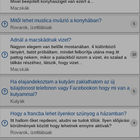
Mivel beépített konyhasziget van ezért a...
Macskák
Mitől lehet muslica invázió a konyhában?
5
Rovarok, ízeltlábúak
Adnál a macskádnak vizet?
Nagyon elegem van belőle mostanában. 4 különböző
tányért, itatót próbáltam, mindet felborítja utána meg itt
10
pattog nekem, mikor a palackból iszom a vizet, és szalad a
tálkás részéhez, látszik, hogy vizet...
Macskák
Ha elajandekoztam a kutyám zaklathatom az új
tulajdonost telefonon vagy Facebookon hogy mi van a
5
kutyammal?
Kutyák
Hogy a francba lehet ilyenkor szúnyog a házamban?
Itt hallom őket repdesni, aludni se tudok tőlük. Ilyen időjárási
4
körülmények között hogy lehetnek ennyire aktívak?
Rovarok, ízeltlábúak