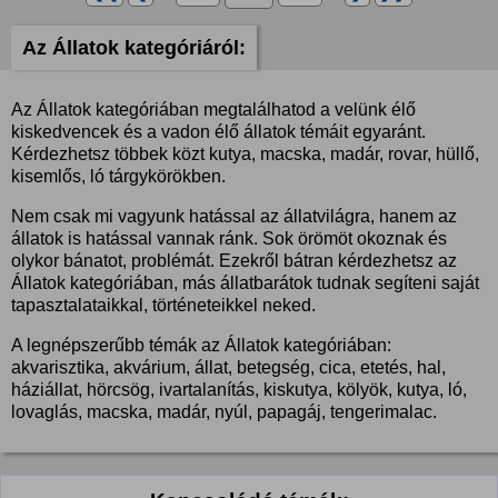
Az Állatok kategóriáról:
Az Állatok kategóriában megtalálhatod a velünk élő
kiskedvencek és a vadon élő állatok témáit egyaránt.
Kérdezhetsz többek közt kutya, macska, madár, rovar, hüllő,
kisemlős, ló tárgykörökben.
Nem csak mi vagyunk hatással az állatvilágra, hanem az
állatok is hatással vannak ránk. Sok örömöt okoznak és
olykor bánatot, problémát. Ezekről bátran kérdezhetsz az
Állatok kategóriában, más állatbarátok tudnak segíteni saját
tapasztalataikkal, történeteikkel neked.
A legnépszerűbb témák az Állatok kategóriában:
akvarisztika, akvárium, állat, betegség, cica, etetés, hal,
háziállat, hörcsög, ivartalanítás, kiskutya, kölyök, kutya, ló,
lovaglás, macska, madár, nyúl, papagáj, tengerimalac.