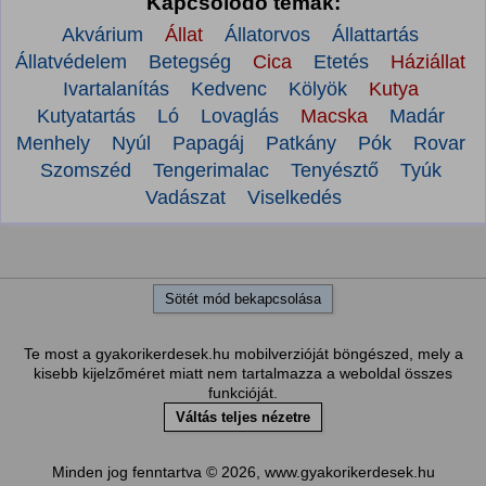
Kapcsolódó témák:
Akvárium
Állat
Állatorvos
Állattartás
Állatvédelem
Betegség
Cica
Etetés
Háziállat
Ivartalanítás
Kedvenc
Kölyök
Kutya
Kutyatartás
Ló
Lovaglás
Macska
Madár
Menhely
Nyúl
Papagáj
Patkány
Pók
Rovar
Szomszéd
Tengerimalac
Tenyésztő
Tyúk
Vadászat
Viselkedés
Sötét mód bekapcsolása
Te most a gyakorikerdesek.hu mobilverzióját böngészed, mely a
kisebb kijelzőméret miatt nem tartalmazza a weboldal összes
funkcióját.
Váltás teljes nézetre
Minden jog fenntartva © 2026, www.gyakorikerdesek.hu