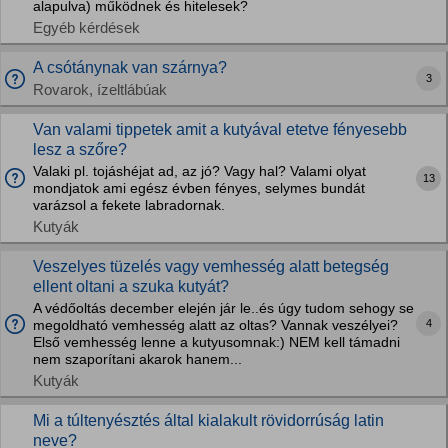
alapulva) működnek és hitelesek?
Egyéb kérdések
A csótánynak van szárnya?
3
Rovarok, ízeltlábúak
Van valami tippetek amit a kutyával etetve fényesebb
lesz a szőre?
Valaki pl. tojáshéjat ad, az jó? Vagy hal? Valami olyat
13
mondjatok ami egész évben fényes, selymes bundát
varázsol a fekete labradornak.
Kutyák
Veszelyes tüzelés vagy vemhesség alatt betegség
ellent oltani a szuka kutyát?
A védőoltás december elején jár le..és úgy tudom sehogy se
4
megoldható vemhesség alatt az oltas? Vannak veszélyei?
Első vemhesség lenne a kutyusomnak:) NEM kell támadni
nem szaporítani akarok hanem...
Kutyák
Mi a túltenyésztés által kialakult rövidorrúság latin
neve?