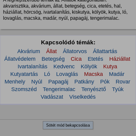
akvarisztika, akvárium, állat, betegség, cica, etetés, hal,
háziállat, hörcsög, ivartalanítás, kiskutya, kölyök, kutya, ló,
lovaglás, macska, madár, nyúl, papagáj, tengerimalac.
Kapcsolódó témák:
Akvárium
Állat
Állatorvos
Állattartás
Állatvédelem
Betegség
Cica
Etetés
Háziállat
Ivartalanítás
Kedvenc
Kölyök
Kutya
Kutyatartás
Ló
Lovaglás
Macska
Madár
Menhely
Nyúl
Papagáj
Patkány
Pók
Rovar
Szomszéd
Tengerimalac
Tenyésztő
Tyúk
Vadászat
Viselkedés
Sötét mód bekapcsolása