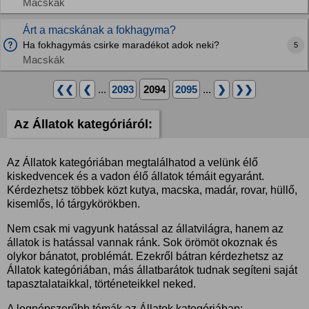
Macskák
Árt a macskának a fokhagyma?
Ha fokhagymás csirke maradékot adok neki?
5
Macskák
❮❮
❮
...
2093
2094
2095
...
❯
❯❯
Az Állatok kategóriáról:
Az Állatok kategóriában megtalálhatod a velünk élő
kiskedvencek és a vadon élő állatok témáit egyaránt.
Kérdezhetsz többek közt kutya, macska, madár, rovar, hüllő,
kisemlős, ló tárgykörökben.
Nem csak mi vagyunk hatással az állatvilágra, hanem az
állatok is hatással vannak ránk. Sok örömöt okoznak és
olykor bánatot, problémát. Ezekről bátran kérdezhetsz az
Állatok kategóriában, más állatbarátok tudnak segíteni saját
tapasztalataikkal, történeteikkel neked.
A legnépszerűbb témák az Állatok kategóriában: