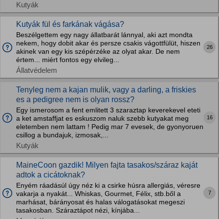
Kutyák
Kutyák fül és farkának vágása?
Beszélgettem egy nagy állatbarát lánnyal, aki azt mondta
nekem, hogy dobit akar és persze csakis vágottfülüt, hiszen
26
akinek van egy kis szépérzéke az olyat akar. De nem
értem... miért fontos egy elvileg...
Állatvédelem
Tenyleg nem a kajan mulik, vagy a darling, a friskies
es a pedigree nem is olyan rossz?
Egy ismerosom a fent emlitett 3 szaraztap keverekevel eteti
16
a ket amstaffjat es eskuszom naluk szebb kutyakat meg
eletemben nem lattam ! Pedig mar 7 evesek, de gyonyoruen
csillog a bundajuk, izmosak,...
Kutyák
MaineCoon gazdik! Milyen fajta tasakos/száraz kaját
adtok a cicátoknak?
Enyém ráadásúl úgy néz ki a csirke húsra allergiás, véresre
7
vakarja a nyakát... Whiskas, Gourmet, Félix, stb.ből a
marhásat, bárányosat és halas válogatásokat megeszi
tasakosban. Száraztápot nézi, kínjába...