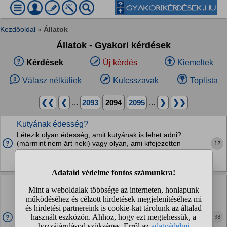
Kezdőoldal
»
Állatok
Állatok - Gyakori kérdések
Kérdések
Új kérdés
Kiemeltek
Válasz nélküliek
Kulcsszavak
Toplista
❮❮
❮
...
2093
2094
2095
...
❯
❯❯
Kutyának édesség?
Létezik olyan édesség, amit kutyának is lehet adni?
(mármint nem árt neki) vagy olyan, ami kifejezetten
12
kutyáknak van és van olyan, mint a tejcsoki?
Kutyák
Csak nekem egyértelmű, hogy ha valaki behívja és
leülteti a kutyáit maga mellé, akkor nem kér a másik
kutyából?
3 kutyám van és egyszerűen nem értem, hogy miért nem
38
érzik az emberek, hogy ha behívom a kutyáimat magamhoz