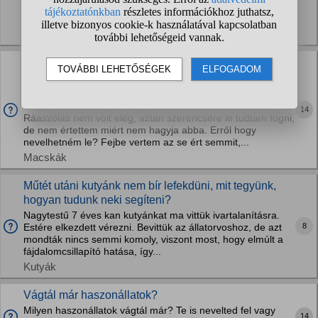
és kiadom az "ül, marad" parancsot, akkor nem kell
ráengedi a kutyáját az enyémekre? Ismerem őket,...
Kutyák
Támadó mérges macskát hogy lehet sérülés nélkül
megfogni? Van olyan, amelyiket egyedül nem lehet
kesztyűben?
Állatorvosnál iszonyat, hogy viselkedik a macskám.
14
Ráaszólás nem volt elég, aztán szerencsére le tudtam fogni,
de nem értettem miért nem hagyja abba. Erről hogy
nevelhetném le? Fejbe vertem az se ért semmit,...
Macskák
Műtét utáni kutyánk nem bír lefekdüni, mit tegyünk,
hogyan tudunk neki segíteni?
Nagytestű 7 éves kan kutyánkat ma vittük ivartalanításra.
8
Estére elkezdett vérezni. Bevittük az állatorvoshoz, de azt
mondták nincs semmi komoly, viszont most, hogy elmúlt a
fájdalomcsillapító hatása, így...
Kutyák
Vágtál már haszonállatok?
Milyen haszonállatok vágtál már? Te is nevelted fel vagy
14