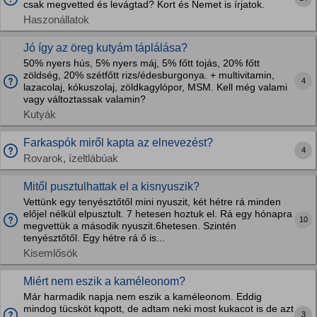
csak megvetted és levágtad? Kort és Nemet is írjatok.
Haszonállatok
Jó így az öreg kutyám táplálása?
50% nyers hús, 5% nyers máj, 5% főtt tojás, 20% főtt
zöldség, 20% szétfőtt rizs/édesburgonya. + multivitamin,
4
lazacolaj, kókuszolaj, zöldkagylópor, MSM. Kell még valami
vagy változtassak valamin?
Kutyák
Farkaspók miről kapta az elnevezést?
4
Rovarok, ízeltlábúak
Mitől pusztulhattak el a kisnyuszik?
Vettünk egy tenyésztőtől mini nyuszit, két hétre rá minden
előjel nélkül elpusztult. 7 hetesen hoztuk el. Rá egy hónapra
10
megvettük a második nyuszit.6hetesen. Szintén
tenyésztőtől. Egy hétre rá ő is...
Kisemlősök
Miért nem eszik a kaméleonom?
Már harmadik napja nem eszik a kaméleonom. Eddig
mindog tücsköt kqpott, de adtam neki most kukacot is de azt
3