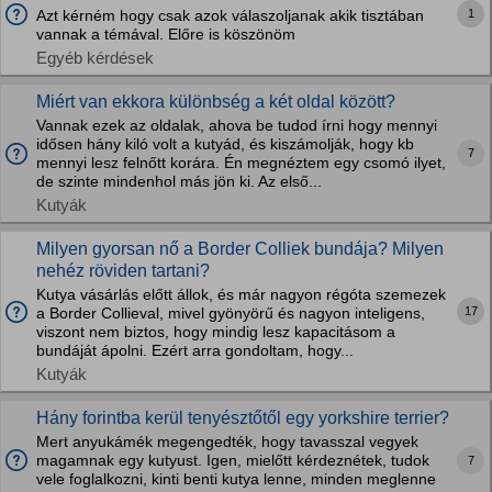
1
Azt kérném hogy csak azok válaszoljanak akik tisztában
vannak a témával. Előre is köszönöm
Egyéb kérdések
Miért van ekkora különbség a két oldal között?
Vannak ezek az oldalak, ahova be tudod írni hogy mennyi
idősen hány kiló volt a kutyád, és kiszámolják, hogy kb
7
mennyi lesz felnőtt korára. Én megnéztem egy csomó ilyet,
de szinte mindenhol más jön ki. Az első...
Kutyák
Milyen gyorsan nő a Border Colliek bundája? Milyen
nehéz röviden tartani?
Kutya vásárlás előtt állok, és már nagyon régóta szemezek
17
a Border Collieval, mivel gyönyörű és nagyon inteligens,
viszont nem biztos, hogy mindig lesz kapacitásom a
bundáját ápolni. Ezért arra gondoltam, hogy...
Kutyák
Hány forintba kerül tenyésztőtől egy yorkshire terrier?
Mert anyukámék megengedték, hogy tavasszal vegyek
magamnak egy kutyust. Igen, mielőtt kérdeznétek, tudok
7
vele foglalkozni, kinti benti kutya lenne, minden meglenne