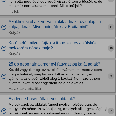
nem ette meg úgyhogy végül visszatértem a tücsökre, de
mostmár nem akarja megenni. Mit csináljak?
Hüllők
Azokhoz szól a kérdésem akik adnak lazacolajat a
kutyájuknak. Mivel pótoljátok az E-vitamint?
14
Kutyák
Körülbelül milyen fajtákra tippeltek, és a kölykök
mekkorára nőnek majd?
10
Kutyák
25 db neonhalnak mennyi fagyasztott kaját adjak?
Kezdő vagyok még, ez az első akváriumom, most vettem
meg a halakat, meg fagyasztott artémiát vettem, ezt
3
ajánlotta az eladó. Ebből elég 1 kocka? Nem szeretném
túletetni őket. Most engedtem be a halakat az...
Halak, akvarisztika
Evidence-based állatorvosi oldalak?
Melyek azok az oldalak (angol nyelven elsősorban, de
magyar és német is szóbajöhet), amelyek állategészségügyi
2
témakörűek és evidence-based módon (bizonyítékokon