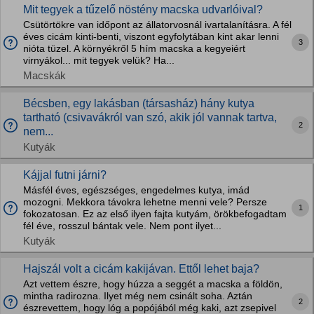
Mit tegyek a tűzelő nöstény macska udvarlóival?
Csütörtökre van időpont az állatorvosnál ivartalanításra. A fél
éves cicám kinti-benti, viszont egyfolytában kint akar lenni
3
nióta tüzel. A környékről 5 hím macska a kegyeiért
virnyákol... mit tegyek velük? Ha...
Macskák
Bécsben, egy lakásban (társasház) hány kutya
tartható (csivavákról van szó, akik jól vannak tartva,
2
nem...
Kutyák
Kájjal futni járni?
Másfél éves, egészséges, engedelmes kutya, imád
mozogni. Mekkora távokra lehetne menni vele? Persze
1
fokozatosan. Ez az első ilyen fajta kutyám, örökbefogadtam
fél éve, rosszul bántak vele. Nem pont ilyet...
Kutyák
Hajszál volt a cicám kakijávan. Ettől lehet baja?
Azt vettem észre, hogy húzza a seggét a macska a földön,
mintha radirozna. Ilyet még nem csinált soha. Aztán
2
észrevettem, hogy lóg a popójából még kaki, azt zsepivel