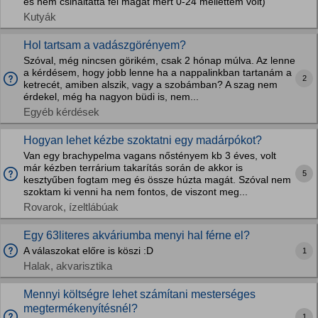
és nem csináltatta fel magát mert 0-24 mellettem volt)
Kutyák
Hol tartsam a vadászgörényem?
Szóval, még nincsen görikém, csak 2 hónap múlva. Az lenne
a kérdésem, hogy jobb lenne ha a nappalinkban tartanám a
2
ketrecét, amiben alszik, vagy a szobámban? A szag nem
érdekel, még ha nagyon büdi is, nem...
Egyéb kérdések
Hogyan lehet kézbe szoktatni egy madárpókot?
Van egy brachypelma vagans nőstényem kb 3 éves, volt
már kézben terrárium takarítás során de akkor is
5
kesztyűben fogtam meg és össze húzta magát. Szóval nem
szoktam ki venni ha nem fontos, de viszont meg...
Rovarok, ízeltlábúak
Egy 63literes akváriumba menyi hal férne el?
A válaszokat előre is köszi :D
1
Halak, akvarisztika
Mennyi költségre lehet számítani mesterséges
megtermékenyítésnél?
1