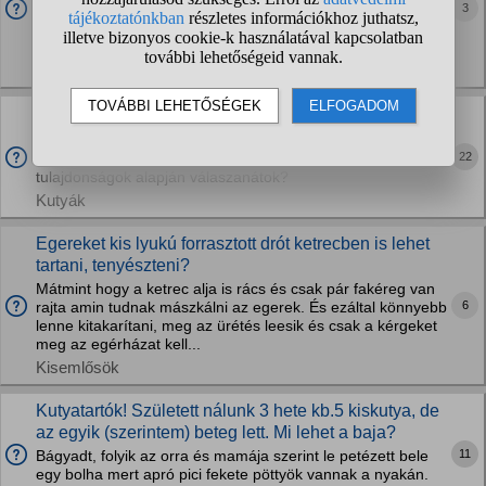
3
macskája és egy kölyök hozzánk kerül majd. Szeretném,
hogy minél előbb megismertem, de nem szeretném hogy az
anyja ellökje maga mellől. Ha...
Macskák
Ha kitörne a zombiapokalipszis ti milyen kutyát
vinnétek?
22
Úgy értem milyen fajtát, esetleg miért vagy milyen
tulajdonságok alapján válaszanátok?
Kutyák
Egereket kis lyukú forrasztott drót ketrecben is lehet
tartani, tenyészteni?
Mátmint hogy a ketrec alja is rács és csak pár fakéreg van
6
rajta amin tudnak mászkálni az egerek. És ezáltal könnyebb
lenne kitakarítani, meg az ürétés leesik és csak a kérgeket
meg az egérházat kell...
Kisemlősök
Kutyatartók! Született nálunk 3 hete kb.5 kiskutya, de
az egyik (szerintem) beteg lett. Mi lehet a baja?
11
Bágyadt, folyik az orra és mamája szerint le petézett bele
egy bolha mert apró pici fekete pöttyök vannak a nyakán.