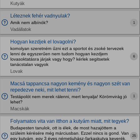
Kutyák
Léteznek fehér vadnyulak?
Amik nem albínók?
1
Vadállatok
Hogyan kezdjek el lovagolni?
komolyan szeretném űzni ezt a sportot és zsoké tervezek
lenni de egyszerűen nem tudom hogyan kezdjem
6
lovasoktatásra járjak vagy hogy? kérlek segitsetek
tanácstalan vagyok
Lovak
Macsá tappancsa nagyon kemény és nagyon szét van
repedezve neki, mit lehet tenni?
1
Testápolót nem merek rálenni, mert lenyalja! Körömvirág jó
lehet?
Macskák
Folyamatos vita van itthon a kutyám miatt, mit tegyek?
Budapesten tanulok, ott is élek, de most hazajöttem a
szüleim kérésére még márciusban. Ezzel nincs is gond. Van
25
egy kutyám, egy 3 éves németjuhász-farkaskutya keverék.