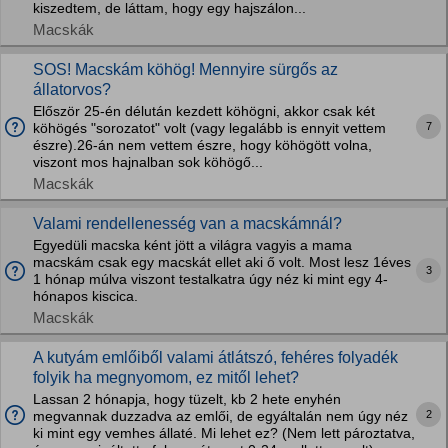
kiszedtem, de láttam, hogy egy hajszálon...
Macskák
SOS! Macskám köhög! Mennyire sürgős az
állatorvos?
Először 25-én délután kezdett köhögni, akkor csak két
7
köhögés "sorozatot" volt (vagy legalább is ennyit vettem
észre).26-án nem vettem észre, hogy köhögött volna,
viszont mos hajnalban sok köhögő...
Macskák
Valami rendellenesség van a macskámnál?
Egyedüli macska ként jött a világra vagyis a mama
macskám csak egy macskát ellet aki ő volt. Most lesz 1éves
3
1 hónap múlva viszont testalkatra úgy néz ki mint egy 4-
hónapos kiscica.
Macskák
A kutyám emlőiből valami átlátszó, fehéres folyadék
folyik ha megnyomom, ez mitől lehet?
Lassan 2 hónapja, hogy tüzelt, kb 2 hete enyhén
2
megvannak duzzadva az emlői, de egyáltalán nem úgy néz
ki mint egy vemhes állaté. Mi lehet ez? (Nem lett pároztatva,