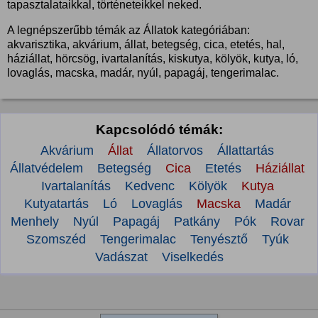
tapasztalataikkal, történeteikkel neked.
A legnépszerűbb témák az Állatok kategóriában:
akvarisztika, akvárium, állat, betegség, cica, etetés, hal,
háziállat, hörcsög, ivartalanítás, kiskutya, kölyök, kutya, ló,
lovaglás, macska, madár, nyúl, papagáj, tengerimalac.
Kapcsolódó témák:
Akvárium
Állat
Állatorvos
Állattartás
Állatvédelem
Betegség
Cica
Etetés
Háziállat
Ivartalanítás
Kedvenc
Kölyök
Kutya
Kutyatartás
Ló
Lovaglás
Macska
Madár
Menhely
Nyúl
Papagáj
Patkány
Pók
Rovar
Szomszéd
Tengerimalac
Tenyésztő
Tyúk
Vadászat
Viselkedés