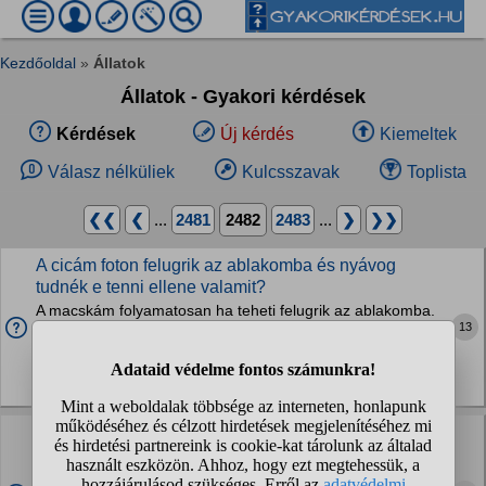
Kezdőoldal
»
Állatok
Állatok - Gyakori kérdések
Kérdések
Új kérdés
Kiemeltek
Válasz nélküliek
Kulcsszavak
Toplista
❮❮
❮
...
2481
2482
2483
...
❯
❯❯
A cicám foton felugrik az ablakomba és nyávog
tudnék e tenni ellene valamit?
A macskám folyamatosan ha teheti felugrik az ablakomba.
13
Eleinte aranyos volt de most már el kezdett idegesíteni. Ne
értsetek félre nagyon szeretem a cicám de nem tudtok
ötletet adni hogy ne zavarjon többet.
Macskák
Gumikesztyűben megszabad fogni az újszülött
kiscicákat?
Sziasztok! Pénteken (április 24.) szült meg a szomszédunk