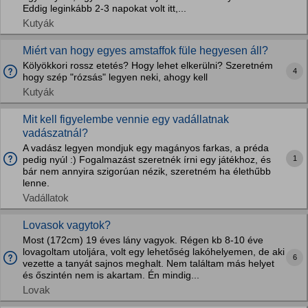
Eddig leginkább 2-3 napokat volt itt,...
Kutyák
Miért van hogy egyes amstaffok füle hegyesen áll?
Kölyökkori rossz etetés? Hogy lehet elkerülni? Szeretném
4
hogy szép "rózsás" legyen neki, ahogy kell
Kutyák
Mit kell figyelembe vennie egy vadállatnak
vadászatnál?
A vadász legyen mondjuk egy magányos farkas, a préda
1
pedig nyúl :) Fogalmazást szeretnék írni egy játékhoz, és
bár nem annyira szigorúan nézik, szeretném ha élethűbb
lenne.
Vadállatok
Lovasok vagytok?
Most (172cm) 19 éves lány vagyok. Régen kb 8-10 éve
lovagoltam utoljára, volt egy lehetőség lakóhelyemen, de aki
6
vezette a tanyát sajnos meghalt. Nem találtam más helyet
és őszintén nem is akartam. Én mindig...
Lovak