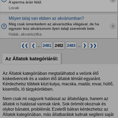
A sperma árán felül.
Lovak
Milyen talaj van ebben az akváriumban?
Még csak ismerkedem az akvarisztika világával, de ha
1
egyszer lesz akváriumom ilyen talajt szeretnék bele.
Halak, akvarisztika
❮❮
❮
...
2481
2482
2483
...
❯
❯❯
Az Állatok kategóriáról:
Az Állatok kategóriában megtalálhatod a velünk élő
kiskedvencek és a vadon élő állatok témáit egyaránt.
Kérdezhetsz többek közt kutya, macska, madár, rovar, hüllő,
kisemlős, ló tárgykörökben.
Nem csak mi vagyunk hatással az állatvilágra, hanem az
állatok is hatással vannak ránk. Sok örömöt okoznak és
olykor bánatot, problémát. Ezekről bátran kérdezhetsz az
Állatok kategóriában, más állatbarátok tudnak segíteni saját