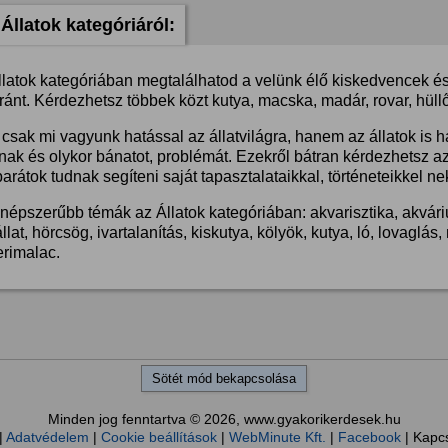
Állatok kategóriáról:
llatok kategóriában megtalálhatod a velünk élő kiskedvencek és 
ánt. Kérdezhetsz többek közt kutya, macska, madár, rovar, hüllő
csak mi vagyunk hatással az állatvilágra, hanem az állatok is 
nak és olykor bánatot, problémát. Ezekről bátran kérdezhetsz a
barátok tudnak segíteni saját tapasztalataikkal, történeteikkel ne
népszerűbb témák az Állatok kategóriában: akvarisztika, akvárium
llat, hörcsög, ivartalanítás, kiskutya, kölyök, kutya, ló, lovaglá
erimalac.
Sötét mód bekapcsolása
Minden jog fenntartva © 2026, www.gyakorikerdesek.hu
|
Adatvédelem
|
Cookie beállítások
|
WebMinute Kft.
|
Facebook
| Kapc