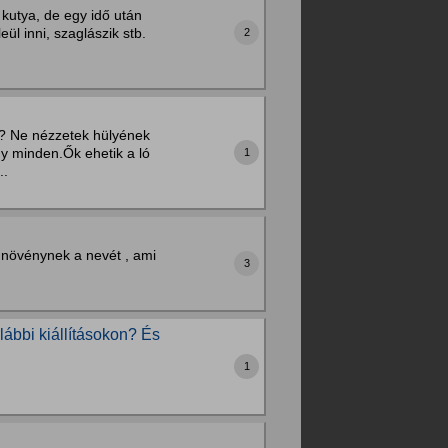
 kutya, de egy idő után
ül inni, szaglászik stb.
2
nit? Ne nézzetek hülyének
y minden.Ők ehetik a ló
1
..
növénynek a nevét , ami
3
lábbi kiállításokon? És
1