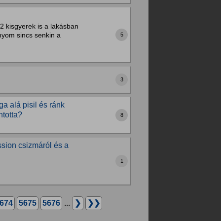
 2 kisgyerek is a lakásban
nyom sincs senkin a
5
3
 alá pisil és ránk
ntotta?
8
ssion csizmáról és a
1
674
5675
5676
...
❯
❯❯