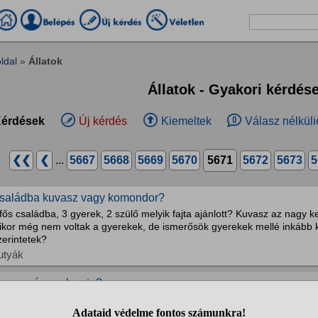
ldal
»
Állatok
Állatok - Gyakori kérdés
érdések
Új kérdés
Kiemeltek
Válasz nélküli
❮❮
❮
...
5667
5668
5669
5670
5671
5672
5673
5
saládba kuvasz vagy komondor?
fős családba, 3 gyerek, 2 szülő melyik fajta ajánlott? Kuvasz az nagy k
ikor még nem voltak a gyerekek, de ismerősök gyerekek mellé inkább 
zerintetek?
utyák
asmenés csak este?
yennel még nem találkoztam! Napközben tökéletes kaki, olyan amilyenne
asmenés, de mint a víz. Napköziben volt 3 napot és mikor elhoztam, a