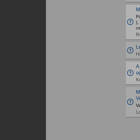
M
Pá
)
cs
R
L
H
A
u
K
M
V
Va
L