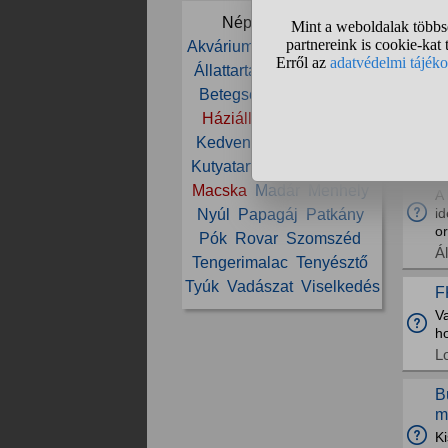
es
Népszerű témák:
K
Akvárium
Állat
Állatorvos
S
Állattartás
Állatvédelem
E
Betegség
Cica
Etetés
k
Háziállat
Ivartalanítás
K
Kedvenc
Kölyök
Kutya
Kutyatartás
Ló
Lovaglás
H
Macska
Madár
Menhely
A 
i
Nyúl
Papagáj
Patkány
or
Pók
Rovar
Szomszéd
Á
Tengerimalac
Tenyésztő
Tyúk
Vadászat
Viselkedés
F
Va
h
L
B
m
Ki