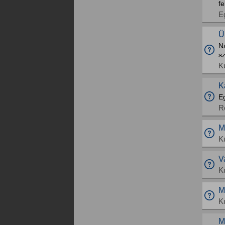
fe
E
Ü
N
s
K
K
E
R
M
K
V
K
M
K
M