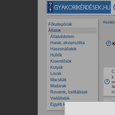
Kezdőo
Főkategóriák
Állatok
Állatvédelem
Halak, akvarisztika
K
Haszonállatok
Hüllők
Kisemlősök
Kutyák
C
Lovak
5 
Macskák
m
Madarak
S
K
Rovarok, ízeltlábúak
Vadállatok
H
Egyéb kérdések
Il
h