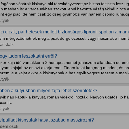
fogáson vásárolt kiskutya aki törzskönyvezett,az biztos fajtiszta lesz 
an másban is: a városunkban szokott lenni havonta vásár(akinél nincs 
int egy piac, de nem csak zöldség gyümölcs van,hanem csomó ruha,cip
utyák
ici cicák, pár hetesek mellett biztonságos fipronil spot on a m
em mérgeződhetnek meg a picik dörgölőzéssel, vagy másznak a mamár
acskák
ogy tudom leszoktatni erről?
ikor kaja idő van akkor a 3 hónapos német juhászom állandóan odam
utyam kajajahoz es azt akarja enni. Finom kajat kap,meg minden, és pr
szem le a kajat akkor a kiskutyanak a haz egyik vegere teszem a masik
utyák
bben a kutyusban milyen fajta lehet szerintetek?
gyik nap kaptuk a kutyust, román vidékről hozták. Nagyon ugatós, jó h
sonlít.
utyák
elpuffadt kisnyulak hasat szabad masszirozni?
isemlősök