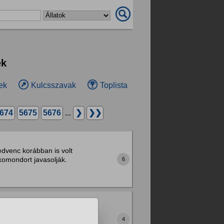
ek
ek
Kulcsszavak
Toplista
674
5675
5676
...
❯
❯❯
edvenc korábban is volt
komondort javasolják.
6
k lenni kell, este pedig
kkor mondták, hogy
4