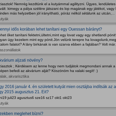
iasztok! Nemrég kezdtünk el a kutyámmal agilityzni. Ügyes, lendületes
vált: kimegy a pálya szélére játszani és lop magának egy játékot, vagy le
nden más helyzetben jól irányítható, póráz nélkül sétálunk az utcán,...
utyák
ennyi idős korában lehet tanítani egy Ouessan bárányt?
het őket tanítani fektetni,ültetni,mint egy lovat vagy egy shetlandi pó
gyan úgy kezelem mint egy pónit.Jön velünk terepre ha lovagolunk,meg
talom falatot? A lány birkának is van szarva ebben a fajtában? Volt már.
aszonállatok
kvárium aljzati növény?
ziasztok ; Kérdésem az lenne hogy nem tudjátok megmondani annak a 
épen befedi az akvárium alját? Köszönöm ha valaki segít! :)
alak, akvarisztika
gy 2016 január 4. én született kutyát mien osztájba indítsák az a
gy 2015 augusztus 21. Eit?
ni19 juli23 agusztus6 sze16 sz17 okt1 okt23
utyák
zekben meglehet bízni?