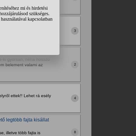
lt. Tegnap...
dná mondani, hogy milyen
3
be-ki gyorsan, néha hosszú
tem belement valami az
2
yről ettek!! Lehet rá esély
4
ő legtöbb fajta kisállat
 illetve több fajta is
8