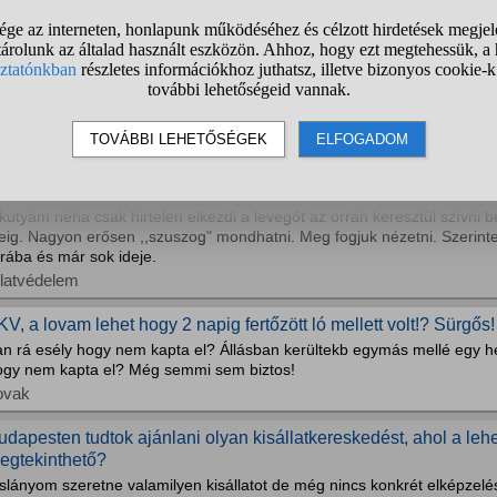
ténként volt hasmenése, de csak neki. Viszont evett és a kedve is jó vo
utyák
zerintetek ő milyen fajta kutyus lehet?
bben a videóban 1:09, 1:16 és 2:56-nál van az a kutya. valaki meg tu
utyus?
utyák
ogy lehet? Vajon mi a baj?
kutyám néha csak hirtelen elkezdi a levegőt az orrán keresztül szívni 
deig. Nagyon erősen ,,szuszog" mondhatni. Meg fogjuk nézetni. Szerin
rába és már sok ideje.
llatvédelem
KV, a lovam lehet hogy 2 napig fertőzött ló mellett volt!? Sürgős!
n rá esély hogy nem kapta el? Állásban kerültekb egymás mellé egy hel
ogy nem kapta el? Még semmi sem biztos!
ovak
udapesten tudtok ajánlani olyan kisállatkereskedést, ahol a lehet
egtekinthető?
slányom szeretne valamilyen kisállatot de még nincs konkrét elképzelése,