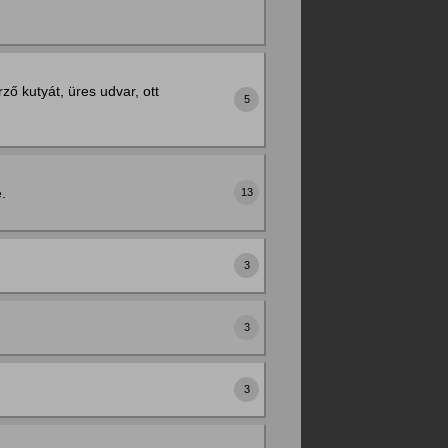
ő kutyát, üres udvar, ott
5
.
13
3
3
3