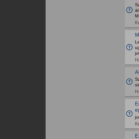
Sz
át
Mi
K
M
Le
u
ju
H
A
S
sz
H
E
e
ju
K
E