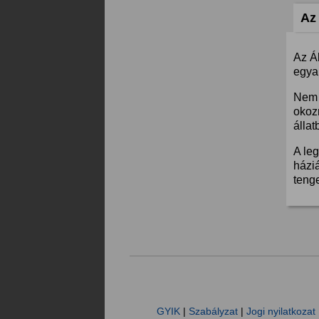
Az 
Az Á
egyar
Nem 
okoz
állat
A leg
háziá
teng
GYIK
|
Szabályzat
|
Jogi nyilatkozat