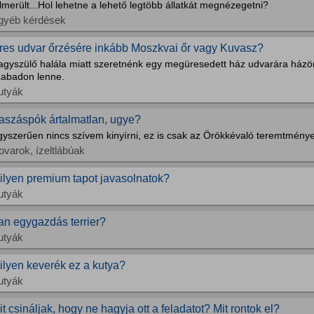
lmerült...Hol lehetne a lehető legtöbb állatkát megnézegetni?
gyéb kérdések
res udvar őrzésére inkább Moszkvai őr vagy Kuvasz?
agyszülő halála miatt szeretnénk egy megüresedett ház udvarára házörz
zabadon lenne.
utyák
aszáspók ártalmatlan, ugye?
gyszerűen nincs szívem kinyírni, ez is csak az Örökkévaló teremtménye
ovarok, ízeltlábúak
ilyen premium tapot javasolnatok?
utyák
an egygazdás terrier?
utyák
ilyen keverék ez a kutya?
utyák
it csináljak, hogy ne hagyja ott a feladatot? Mit rontok el?