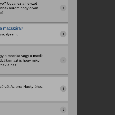
ugye? Ugyanez a helyzet
annak leírom,hogy olyan
6
ő,...
ama macskára?
a, ilyesmi.
1
egy a macska vagy a masik
óbáltam azt is hogy mikor
2
nak a haz...
ázőrző. Az orra Husky-éhoz
3
2