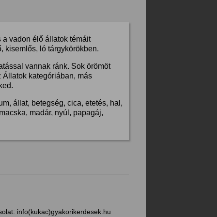
a vadon élő állatok témáit
, kisemlős, ló tárgykörökben.
hatással vannak ránk. Sok örömöt
z Állatok kategóriában, más
ked.
, állat, betegség, cica, etetés, hal,
s, macska, madár, nyúl, papagáj,
solat:
info(kukac)gyakorikerdesek.hu