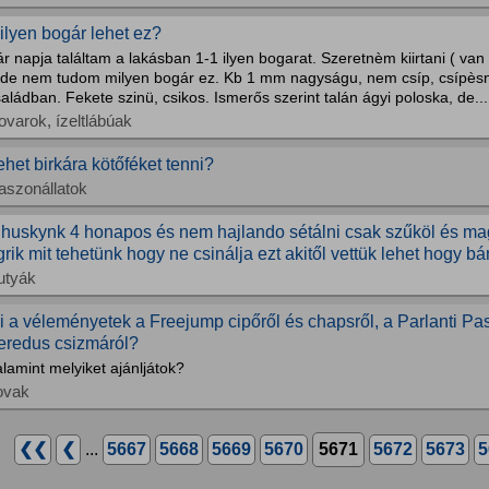
ilyen bogár lehet ez?
r napja találtam a lakásban 1-1 ilyen bogarat. Szeretnèm kiirtani ( van
, de nem tudom milyen bogár ez. Kb 1 mm nagyságu, nem csíp, csípès
aládban. Fekete szinü, csikos. Ismerős szerint talán ágyi poloska, de...
ovarok, ízeltlábúak
ehet birkára kötőféket tenni?
aszonállatok
 huskynk 4 honapos és nem hajlando sétálni csak szűköl és maga
grik mit tehetünk hogy ne csinálja ezt akitől vettük lehet hogy bá
utyák
i a véleményetek a Freejump cipőről és chapsről, a Parlanti Pa
eredus csizmáról?
lamint melyiket ajánljátok?
ovak
❮❮
❮
...
5667
5668
5669
5670
5671
5672
5673
5