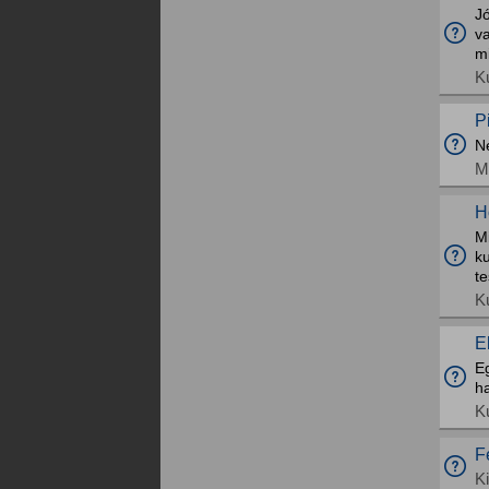
Jó
v
m
K
P
N
M
H
M
k
te
K
E
E
ha
K
F
K