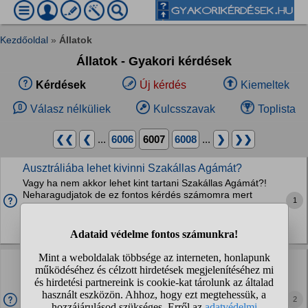
Kezdőoldal
»
Állatok
Állatok - Gyakori kérdések
Kérdések
Új kérdés
Kiemeltek
Válasz nélküliek
Kulcsszavak
Toplista
❮❮
❮
...
6006
6007
6008
...
❯
❯❯
Ausztráliába lehet kivinni Szakállas Agámát?
Vagy ha nem akkor lehet kint tartani Szakállas Agámát?!
Neharagudjatok de ez fontos kérdés számomra mert
1
imádom őket és van 2 és ha nem vihetem magammal őket
akkor legrosszabb esetben kint vennék
Hüllők
Mit csinálok rosszul, miből kéne több/kevesebb?
Easylife profito, fény
Van egy 180 literes akvám, nettó kb 130 liter víz lehet benne
2
elég sok hallal. Külső és belső szűrő is egyaránt, JBL e901 ,