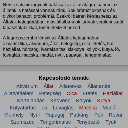
Nem csak mi vagyunk hatással az állatvilágra, hanem az
állatok is hatással vannak ránk. Sok örömöt okoznak és
olykor bánatot, problémát. Ezekről bátran kérdezhetsz az
Állatok kategóriában, más állatbarátok tudnak segíteni saját
tapasztalataikkal, történeteikkel neked.
A legnépszerűbb témák az Állatok kategóriában:
akvarisztika, akvárium, állat, betegség, cica, etetés, hal,
háziállat, hörcsög, ivartalanítás, kiskutya, kölyök, kutya, ló,
lovaglás, macska, madár, nyúl, papagáj, tengerimalac.
Kapcsolódó témák:
Akvárium
Állat
Állatorvos
Állattartás
Állatvédelem
Betegség
Cica
Etetés
Háziállat
Ivartalanítás
Kedvenc
Kölyök
Kutya
Kutyatartás
Ló
Lovaglás
Macska
Madár
Menhely
Nyúl
Papagáj
Patkány
Pók
Rovar
Szomszéd
Tengerimalac
Tenyésztő
Tyúk