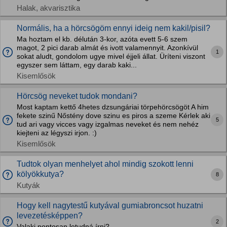
Halak, akvarisztika
Normális, ha a hörcsögöm ennyi ideig nem kakil/pisil?
Ma hoztam el kb. délután 3-kor, azóta evett 5-6 szem
magot, 2 pici darab almát és ivott valamennyit. Azonkívül
1
sokat aludt, gondolom ugye mivel éjjeli állat. Üríteni viszont
egyszer sem láttam, egy darab kaki...
Kisemlősök
Hörcsög neveket tudok mondani?
Most kaptam kettő 4hetes dzsungáriai törpehörcsögöt A him
fekete szinű Nőstény dove szinu es piros a szeme Kérlek aki
5
tud ari vagy vicces vagy izgalmas neveket és nem nehéz
kiejteni az légyszi irjon. :)
Kisemlősök
Tudtok olyan menhelyet ahol mindig szokott lenni
kölyökkutya?
8
Kutyák
Hogy kell nagytestű kutyával gumiabroncsot huzatni
levezetésképpen?
2
Valaki pontosan letudná írni?