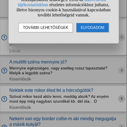
2x20w 6500K fénycső, jbl aqua+manado. Elkezdtem
használni easylife profitot, napi...
Halak, akvarisztika
Lovas edző, szakedző OKJ képzés?
Jelenleg Bábolnára járok a lovasiskolába,idén végzek és
szeretnék az iskola után (kihasználva hogy 25 éves korig a
6
második szakma is ingyenes) továbbtanulni.
Mindenféleképpen lovas edző\szakedző tanfolyam...
Lovak
A multifit széna mennyire jó?
Mennyire egészséges, vagy esetleg rossz tapasztalat?
3
Melyik a legjobb széna?
Kisemlősök
Nektek este mikor éled fel a hörcsögötök?
Szóval mikor kezd aktív lenni, meddig alszik? Az enyém
5
most épp még nagyban szundikál kb. dél óta.. :D
Kisemlősök
Nekem van egy border collie-m aki mindig megugatja
a másik kutyát?