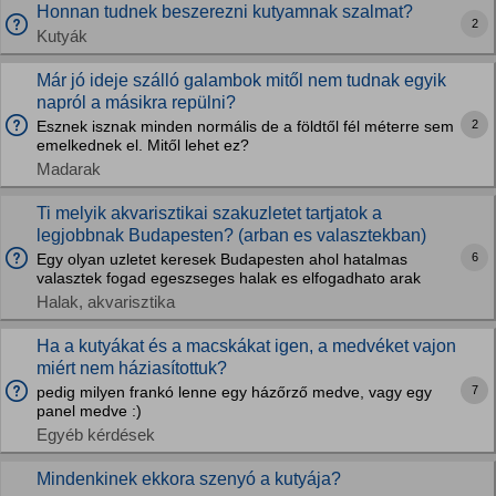
Honnan tudnek beszerezni kutyamnak szalmat?
2
Kutyák
Már jó ideje szálló galambok mitől nem tudnak egyik
napról a másikra repülni?
2
Esznek isznak minden normális de a földtől fél méterre sem
emelkednek el. Mitől lehet ez?
Madarak
Ti melyik akvarisztikai szakuzletet tartjatok a
legjobbnak Budapesten? (arban es valasztekban)
6
Egy olyan uzletet keresek Budapesten ahol hatalmas
valasztek fogad egeszseges halak es elfogadhato arak
Halak, akvarisztika
Ha a kutyákat és a macskákat igen, a medvéket vajon
miért nem háziasítottuk?
7
pedig milyen frankó lenne egy házőrző medve, vagy egy
panel medve :)
Egyéb kérdések
Mindenkinek ekkora szenyó a kutyája?