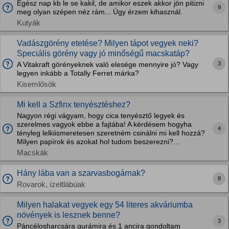
Egész nap kb le se kakil, de amikor eszek akkor jön pitizni
9
meg olyan szépen néz rám... Úgy érzem kihasznál.
Kutyák
Vadászgörény etetése? Milyen tápot vegyek neki?
Speciális görény vagy jó minőségű macskatáp?
3
A Vitakraft görényeknek való elesége mennyire jó? Vagy
legyen inkább a Totally Ferret márka?
Kisemlősök
Mi kell a Szfinx tenyésztéshez?
Nagyon régi vágyam, hogy cica tenyésztő legyek és
szerelmes vagyok ebbe a fajtába! A kérdésem hogyha
4
tényleg lelkiismeretesen szeretném csinálni mi kell hozzá?
Milyen papírok és azokat hol tudom beszerezni?...
Macskák
Hány lába van a szarvasbogárnak?
8
Rovarok, ízeltlábúak
Milyen halakat vegyek egy 54 literes akváriumba
növények is lesznek benne?
3
Páncélosharcsára gurámira és 1 ancira gondoltam