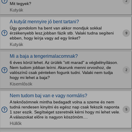
2
Mit tegyek?
Kutyák
A kutyát mennyire jó bent tartani?
Úgy gondolom ha bent van akkor mondjuk sokkal
érzékenyebb lesz,jobban fázik stb. Valaki tudna segíteni
9
ebben, hogy leírja vagy ad egy linket?
Kutyák
Mi a baja a tengerimalacomnak?
6 éves körül lehet. Az ürülék "ott marad" a végbélnyíláson.
Nem tudom jobban leírni. Akarunk menni orvoshoz, de
2
valószínű csak pénteken fogunk tudni. Valaki nem tudja
hogy mi lehet a baja?
Kisemlősök
Nem tudom baj van e vagy normális?
A teknősömnek mintha bedagadt volna a szeme és nem
tudná rendesen kinyitni és egész nap csak fekszik naponta
5
1 szer eszik. Segítséget szeretnék kérni hogy mi lehet vele.
A válaszokat előre is nagyon köszönöm....
Hüllők