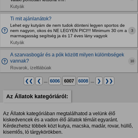
Kutyák
Ti mit ajánlanátok?
Lehet egy kutyám de nem tudok dönteni legyen sportos de
nem nagyon, okos és NE LEGYEN PICI!!! Minimum 30 cm a
3
marmagasság segítség ja és 17 éves lány vagyok
Kutyák
A szarvasbogár és a pók között milyen külömbségek
vannak?
10
Rovarok, ízeltlábúak
❮❮
❮
...
6006
6007
6008
...
❯
❯❯
Az Állatok kategóriáról:
Az Állatok kategóriában megtalálhatod a velünk élő
kiskedvencek és a vadon élő állatok témáit egyaránt.
Kérdezhetsz többek közt kutya, macska, madár, rovar, hüllő,
kisemlős, ló tárgykörökben.