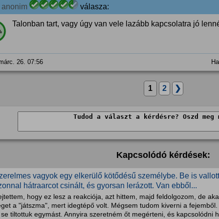
6
anonim
válasza:
Talonban tart, vagy úgy van vele lazább kapcsolatra jó len
%
márc. 26. 07:56
Ha
1
2
❯
Kapcsolódó kérdések:
zerelmes vagyok egy elkerülő kötődésű személybe. Be is vallot
zonnal hátraarcot csinált, és gyorsan lerázott. Van ebből...
jtettem, hogy ez lesz a reakciója, azt hittem, majd feldolgozom, de ak
éget a "játszma", mert idegtépő volt. Mégsem tudom kiverni a fejembő
 se tiltottuk egymást. Annyira szeretném őt megérteni, és kapcsolódni h