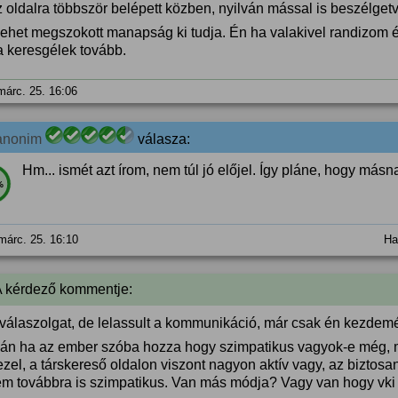
 oldalra többször belépett közben, nyilván mással is beszélgetv
lehet megszokott manapság ki tudja. Én ha valakivel randizom
a keresgélek tovább.
márc. 25. 16:06
anonim
válasza:
Hm... ismét azt írom, nem túl jó előjel. Így pláne, hogy másn
%
márc. 25. 16:10
Ha
A kérdező kommentje:
 válaszolgat, de lelassult a kommunikáció, már csak én kezdem
ván ha az ember szóba hozza hogy szimpatikus vagyok-e még, 
zel, a társkereső oldalon viszont nagyon aktív vagy, az biztosan
m továbbra is szimpatikus. Van más módja? Vagy van hogy vki 