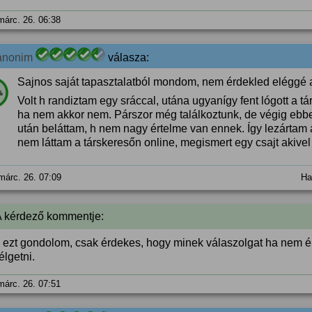
márc. 26. 06:38
anonim
válasza:
Sajnos saját tapasztalatból mondom, nem érdekled eléggé 
%
Volt h randiztam egy sráccal, utána ugyanígy fent lógott a tá
ha nem akkor nem. Párszor még találkoztunk, de végig ebb
után beláttam, h nem nagy értelme van ennek. Így lezártam a
nem láttam a társkeresőn online, megismert egy csajt akivel
márc. 26. 07:09
Ha
A kérdező kommentje:
s ezt gondolom, csak érdekes, hogy minek válaszolgat ha nem é
lgetni.
márc. 26. 07:51