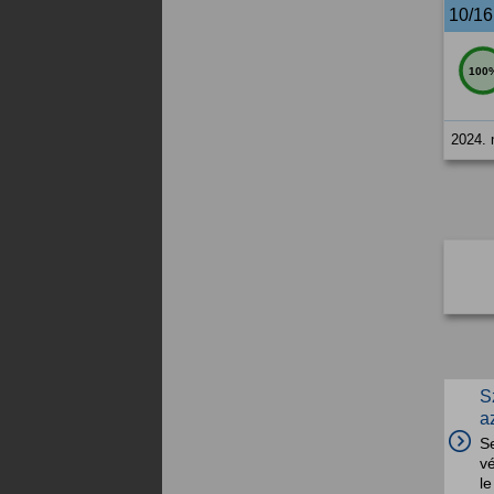
10/1
100
2024. 
S
a
Se
v
le