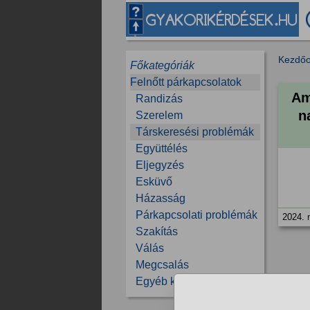
Kezdőo
Főkategóriák
Felnőtt párkapcsolatok
Am
Randizás
n
Szerelem
Társkeresési problémák
Együttélés
Eljegyzés
Esküvő
Házasság
Párkapcsolati problémák
2024. 
Szakítás
Válás
Megcsalás
Egyéb kérdések
1/16