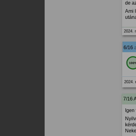
de az
Ami 
után
2024. 
6/16
100
2024. 
7/16 
Igen
Nyil
kérde
Neke