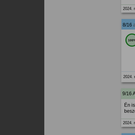
2024. 
8/16
100
2024. 
9/16 
Én i
beszé
2024. 