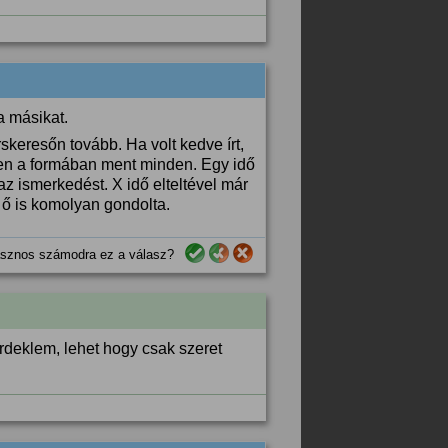
a másikat.
rskeresőn tovább. Ha volt kedve írt,
en a formában ment minden. Egy idő
z ismerkedést. X idő elteltével már
 ő is komolyan gondolta.
sznos számodra ez a válasz?
rdeklem, lehet hogy csak szeret