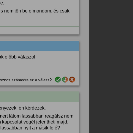
e.
 és nem jön be elmondom, és csak
ak előbb válaszol.
sznos számodra ez a válasz?
ényezek, én kérdezek.
mert látom lassabban reagálsz nem
 kapcsolat végét jelentheti majd.
lassabban nyit a másik felé?