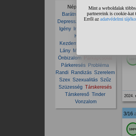
Népszerű témák:
16
Barátnő
Beszélgetés
Depresszió
Elvárás
Férfi
2024. 
Igény
Incel
Ismerkedés
Kapcsolat
Kezdeményezés
Külső
2/16
Lány
Magány
Nő
Nők
Önbizalom
Párkapcsolat
100
Párkeresés
Probléma
Randi
Randizás
Szerelem
Szex
Szexualitás
Szűz
Szüzesség
Társkeresés
Társkereső
Tinder
2024. 
Vonzalom
3/16
100