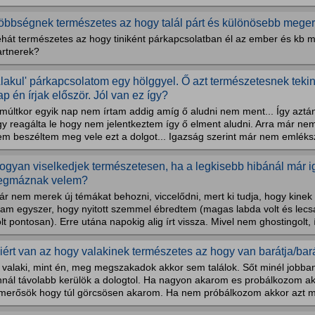
öbbségnek természetes az hogy talál párt és különösebb megerő
ehát természetes az hogy tiniként párkapcsolatban él az ember és kb m
artnerek?
Alakul' párkapcsolatom egy hölggyel. Ő azt természetesnek tekin
ap én írjak először. Jól van ez így?
múltkor egyik nap nem írtam addig amíg ő aludni nem ment... Így aztá
gy reagálta le hogy nem jelentkeztem így ő elment aludni. Arra már n
em beszéltem meg vele ezt a dolgot... Igazság szerint már nem emléks
ogyan viselkedjek természetesen, ha a legkisebb hibánál már i
legmáznak velem?
r nem merek új témákat behozni, viccelődni, mert ki tudja, hogy kinek
rtam egyszer, hogy nyitott szemmel ébredtem (magas labda volt és le
lt pontosan). Erre utána napokig alig írt vissza. Mivel nem ghostingolt, í
iért van az hogy valakinek természetes az hogy van barátja/bar
.. valaki, mint én, meg megszakadok akkor sem találok. Sőt minél jo
nnál távolabb kerülök a dologtol. Ha nagyon akarom es probálkozom a
smerősök hogy túl görcsösen akarom. Ha nem próbálkozom akkor azt m