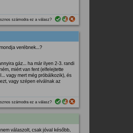
sznos számodra ez a válasz?
 mondja verébnek...?
nyira gáz... ha már ilyen 2-3. randi
ém, miért van fent (elfelejtette
l... vagy mert még próbálkozik), és
ezt, vagy szépen elválnak az
sznos számodra ez a válasz?
nem válaszolt, csak jóval később,