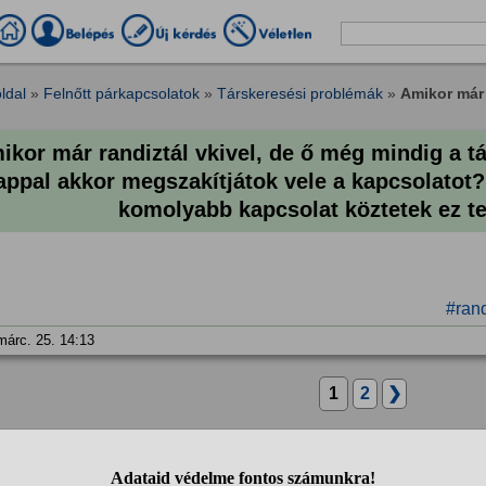
ldal
»
Felnőtt párkapcsolatok
»
Társkeresési problémák
»
Amikor már r
ikor már randiztál vkivel, de ő még mindig a tá
appal akkor megszakítjátok vele a kapcsolatot?
komolyabb kapcsolat köztetek ez t
#ran
márc. 25. 14:13
1
2
❯
anonim
válasza: