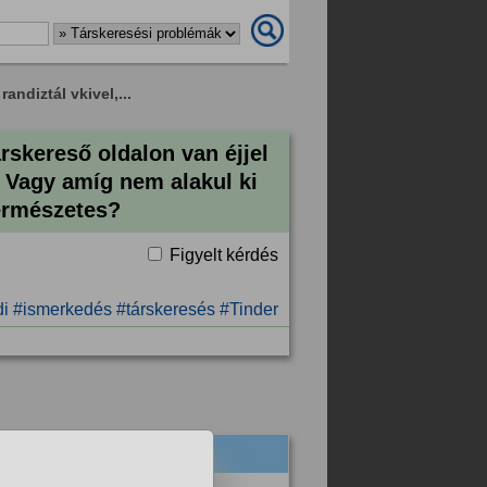
andiztál vkivel,...
rskereső oldalon van éjjel
 Vagy amíg nem alakul ki
ermészetes?
Figyelt kérdés
di
#ismerkedés
#társkeresés
#Tinder