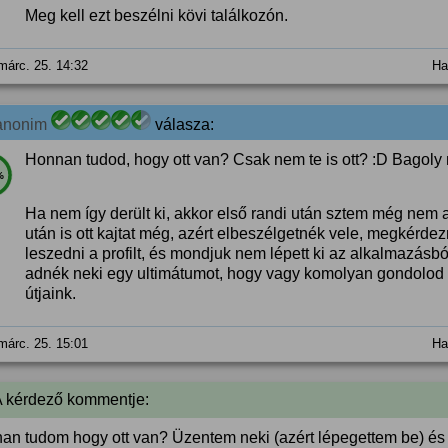
Meg kell ezt beszélni kövi találkozón.
márc. 25. 14:32
Ha
anonim
válasza:
Honnan tudod, hogy ott van? Csak nem te is ott? :D Bagoly
%
Ha nem így derült ki, akkor első randi után sztem még nem an
után is ott kajtat még, azért elbeszélgetnék vele, megkérdezn
leszedni a profilt, és mondjuk nem lépett ki az alkalmazásbó
adnék neki egy ultimátumot, hogy vagy komolyan gondolod 
útjaink.
márc. 25. 15:01
Ha
A kérdező kommentje:
an tudom hogy ott van? Üzentem neki (azért lépegettem be) és 