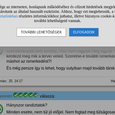
Honnan tudod, hogy éjjel nappal ott van? Nincs életed?
%
márc. 25. 14:17
Ha
anonim
válasza:
Hát ha még mindig fent van és tovább ismerkedik akkor ann
%
szemrehányást sem tehetsz, hisz nem vagytok még együtt. T
kérdezd meg mik a tervei veled. Szeretne-e tovább ismerked
máshol az ismerkedést?!
És még persze így is lehet, hogy sutyiban majd tovább társk
márc. 25. 14:17
Ha
anonim
válasza:
Hányszor randiztatok?
%
Minden esetre, nem túl jó előjel. Nem fogtad meg túlságosa