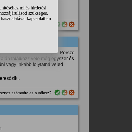
sznos számodra ez a válasz?
yira nem tudtad őt megfogni. Persze
alán találkozz vele még egyszer és
ni vagy inkább folytatná veled
eresőzik..
sznos számodra ez a válasz?
n.