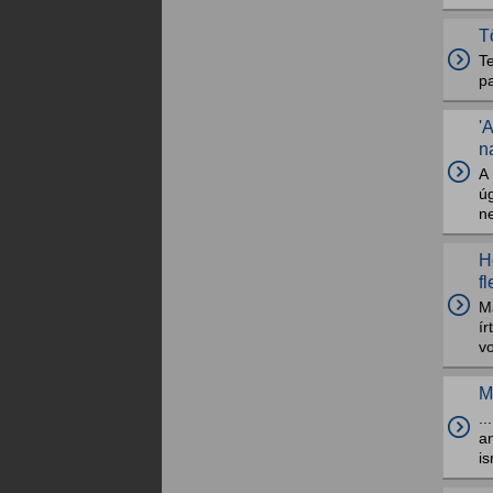
T
T
p
'
n
A 
ú
n
H
f
Má
í
vo
M
.
a
i