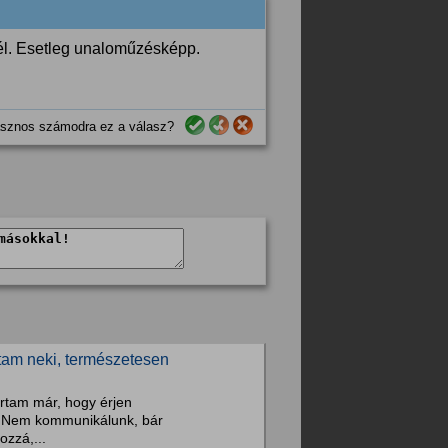
nél. Esetleg unaloműzésképp.
sznos számodra ez a válasz?
tam neki, természetesen
artam már, hogy érjen
l. Nem kommunikálunk, bár
ozzá,...