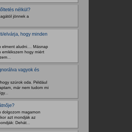
ltetés nélkül?
agától jönnek a
ti/elvárja, hogy minden
n elment aludni.... Másnap
em emlékszem hogy miért
zem...
gnorálva vagyok és
 hogy szúrok oda. Például
csaptam, már nem tudom mi
gy...
átnője?
bban dolgozom magamon
kkor azt mondják az
ondják: Dehát...