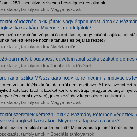
lam: -25/L -sensitive -szivesen beszelgetek es alkotok
özoktatás, tanfolyamok » Magyar iskolák
zoktól kérdeznék, akik jártak, vagy éppen most járnak a Pázmá
nglisztika szakára. Miyennek gondoljátok?
evelezőn szeretném végezni és érdekelne, hogy miként zajlik az oktatá
nka mellett lehet-e hozni a tanulás és bejárás részét?
özoktatás, tanfolyamok » Nyelvtanulás
026-ban melyik budapesti egyetem anglisztika szakát érdemes 
özoktatás, tanfolyamok » Tanulási lehetőségek
ároli anglisztika MA szakjára hogy kéne megírni a motivációs lev
mrég voltam tájékoztatón, de erről nem esett szó. A Felvi szerint ezt a
yiket) kötelező leadni. Ezeket kérik: önéletrajz (magyar és angol nyelve
agyar és angol nyelven), jelentkezéshez kapcsolódó publikációs...
özoktatás, tanfolyamok » Magyar iskolák
zoktól szeretnék kérdezni, akik a Pázmány Péterben végeztek, 
evelező anglisztika szakon. Milyenek a tapasztalataitok?
het hozni a tanulást munka mellett? Mikor vannak jelenléti órák és ho
özoktatás, tanfolyamok » Speciális tanfolyamok