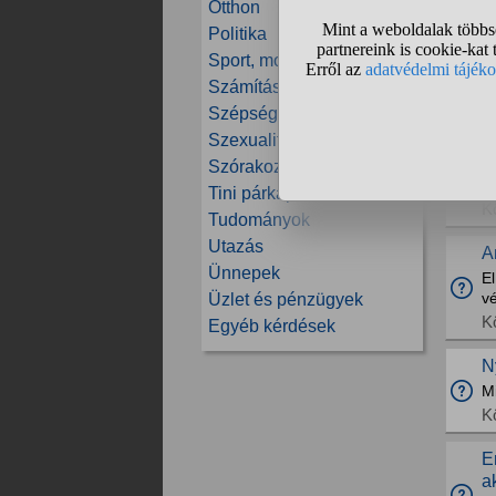
Otthon
E
A
Politika
D
Sport, mozgás
K
Számítástechnika
Szépség és divat
E
Szexualitás
M
h
Szórakozás
né
Tini párkapcsolatok
K
Tudományok
Utazás
A
Ünnepek
El
v
Üzlet és pénzügyek
K
Egyéb kérdések
N
Mi
K
E
a