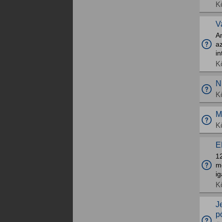
K
V
A
a
i
K
N
K
M
K
E
1
mo
ig
K
J
p