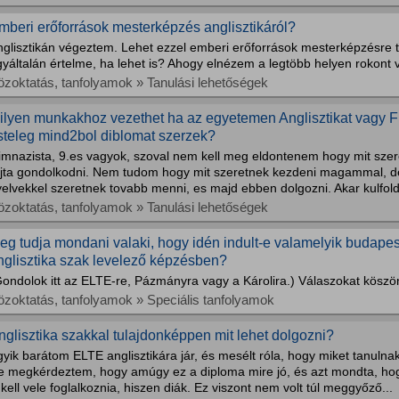
mberi erőforrások mesterképzés anglisztikáról?
nglisztikán végeztem. Lehet ezzel emberi erőforrások mesterképzésre
yáltalán értelme, ha lehet is? Ahogy elnézem a legtöbb helyen rokont 
özoktatás, tanfolyamok » Tanulási lehetőségek
ilyen munkakhoz vezethet ha az egyetemen Anglisztikat vagy F
steleg mind2bol diblomat szerzek?
imnazista, 9.es vagyok, szoval nem kell meg eldontenem hogy mit szer
ajta gondolkodni. Nem tudom hogy mit szeretnek kezdeni magammal, de
elvekkel szeretnek tovabb menni, es majd ebben dolgozni. Akar kulfoldo
özoktatás, tanfolyamok » Tanulási lehetőségek
eg tudja mondani valaki, hogy idén indult-e valamelyik budape
nglisztika szak levelező képzésben?
Gondolok itt az ELTE-re, Pázmányra vagy a Károlira.) Válaszokat kösz
özoktatás, tanfolyamok » Speciális tanfolyamok
nglisztika szakkal tulajdonképpen mit lehet dolgozni?
yik barátom ELTE anglisztikára jár, és mesélt róla, hogy miket tanulna
e megkérdeztem, hogy amúgy ez a diploma mire jó, és azt mondta, ho
 kell vele foglalkoznia, hiszen diák. Ez viszont nem volt túl meggyőző...