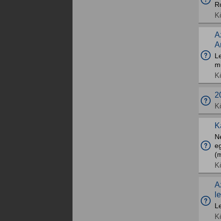
Ró
K
A
A
L
mu
K
2
K
K
Ne
eg
(m
K
A
l
Le
K