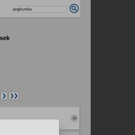
ések
.
❯
❯❯
10