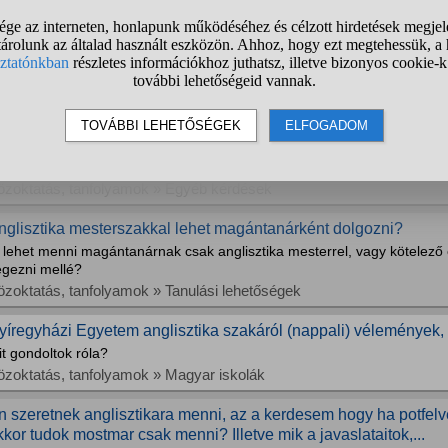
LTE anglisztikán mik az első/második féléves tankönyvek?
 kérdés elég egyértelmű, akár a kötelező olvasmányokra is kíváncsi va
e főleg a tankönyvek érdekelnek.
özoktatás, tanfolyamok » Nyelvtanulás
LTE anglisztika vagy germanisztika (német)?
ost lépek a végzős évbe, és már próbálom át gondolni, hogy merre is 
ogy nem ezek a legjövedelmezőbb szakok, de kizárólag a nyelvek érdek
metből C1 oroszból B2 nyelvvizsgám van), és az irodalom, nyelvészet. 
özoktatás, tanfolyamok » Egyéb kérdések
nglisztika mesterszakkal lehet magántanárként dolgozni?
 lehet menni magántanárnak csak anglisztika mesterrel, vagy kötelező 
égezni mellé?
özoktatás, tanfolyamok » Tanulási lehetőségek
yíregyházi Egyetem anglisztika szakáról (nappali) vélemények,
t gondoltok róla?
özoktatás, tanfolyamok » Magyar iskolák
n szeretnek anglisztikara menni, az a kerdesem hogy ha potfelve
kkor tudok mostmar csak menni? Illetve mik a javaslataitok,...