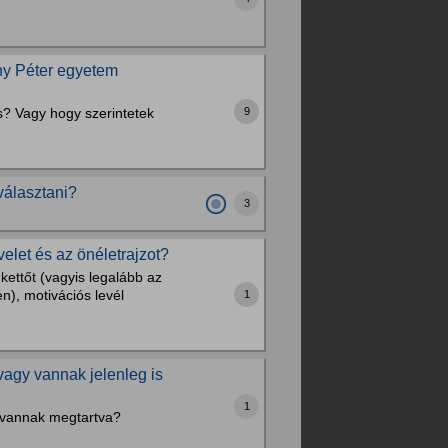
ny Péter egyetem
s? Vagy hogy szerintetek
9
választani?
3
elet és az önéletrajzot?
 kettőt (vagyis legalább az
n), motivációs levél
1
vagy vannak jelenleg is
1
l vannak megtartva?