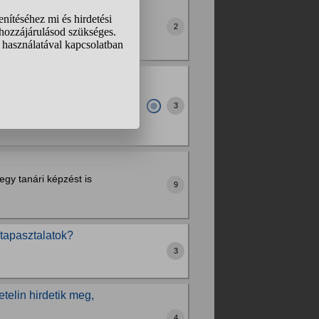
gyok, ha van konkrétum.
2
tanuljak tovább. Tudom
elnek (angolból és
3
Szóval ez a két...
egy tanári képzést is
9
 tapasztalatok?
3
telin hirdetik meg,
4