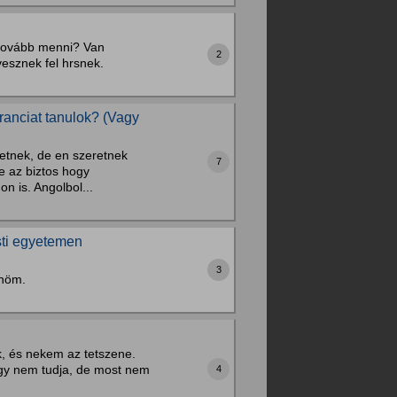
 tovább menni? Van
2
vesznek fel hrsnek.
ranciat tanulok? (Vagy
etnek, de en szeretnek
7
 az biztos hogy
n is. Angolbol...
sti egyetemen
3
önöm.
k, és nekem az tetszene.
gy nem tudja, de most nem
4