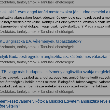
özoktatás, tanfolyamok » Tanulási lehetőségek
alaki aki 1 éves angol tanári mesterszakra járt, tudna mesélni a 
nglisztika alapszakon fogok végezni, és egy ideje szemezek ezzel a m
z elhelyezkedés érdekelne. Könnyű volt elhelyezkedni ezután a szak ut
ntézményben lehet dolgozni vagy csak nyelviskolában? Maga a szak mily
özoktatás, tanfolyamok » Tanulási lehetőségek
KE anglisztika BA, vélemények, tapasztalatok?
özoktatás, tanfolyamok » Tanulási lehetőségek
elyik Budapesti egyetem anglisztika szakát érdemes választani
özoktatás, tanfolyamok » Tanulási lehetőségek
LTE, vagy más budapesti intézmény anglisztika szakja megfelel
2.-es vagyok. Igazából az angol az egyetlen, amiből kiemelkedő vagyok
st érettségizek belőle emelt szinten. Biológiából faktos vagyok, vala
azából csak az emberi része érdekel, és csak azért vettem fel faktnak, 
özoktatás, tanfolyamok » Tanulási lehetőségek
elentkezett valamelyikőtök a Miskolci Egyetem anglisztika level
ótfelvételin?