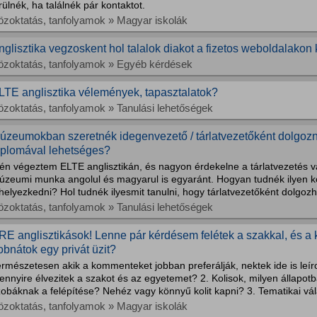
ülnék, ha találnék pár kontaktot.
özoktatás, tanfolyamok » Magyar iskolák
nglisztika vegzoskent hol talalok diakot a fizetos weboldalakon 
özoktatás, tanfolyamok » Egyéb kérdések
LTE anglisztika vélemények, tapasztalatok?
özoktatás, tanfolyamok » Tanulási lehetőségek
úzeumokban szeretnék idegenvezető / tárlatvezetőként dolgozni
iplomával lehetséges?
dén végeztem ELTE anglisztikán, és nagyon érdekelne a tárlatvezetés 
úzeumi munka angolul és magyarul is egyaránt. Hogyan tudnék ilyen 
helyezkedni? Hol tudnék ilyesmit tanulni, hogy tárlatvezetőként dolgo
özoktatás, tanfolyamok » Tanulási lehetőségek
RE anglisztikások! Lenne pár kérdésem felétek a szakkal, és a 
obnátok egy privát üzit?
rmészetesen akik a kommenteket jobban preferálják, nektek ide is leíro
nnyire élvezitek a szakot és az egyetemet? 2. Kolisok, milyen állapotb
obáknak a felépítése? Nehéz vagy könnyű kolit kapni? 3. Tematikai vál
özoktatás, tanfolyamok » Magyar iskolák