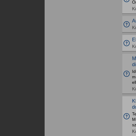
Ör
K
A
K
E
K
M
d
I
m
el
K
K
d
Te
Me
sz
K