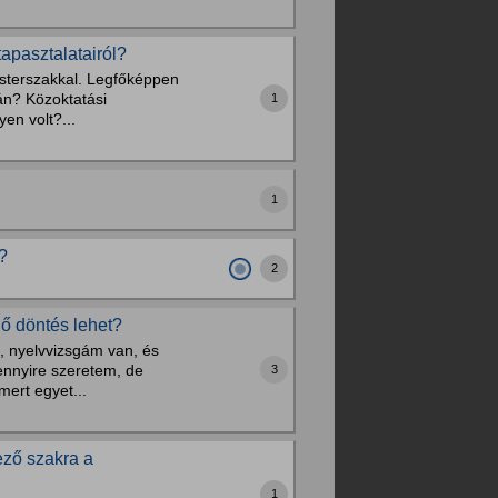
tapasztalatairól?
esterszakkal. Legfőképpen
án? Közoktatási
1
en volt?...
1
?
2
ő döntés lehet?
, nyelvvizsgám van, és
mennyire szeretem, de
3
mert egyet...
ező szakra a
1