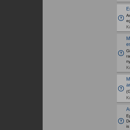
E
A
eg
K
M
e
G
r
ny
K
M
a
(
K
A
Eg
D
is