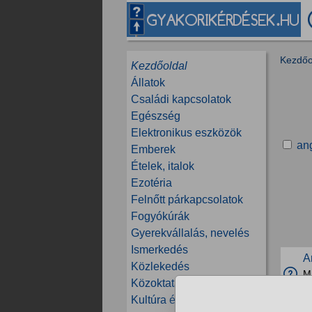
Kezdőo
Kezdőoldal
Állatok
Családi kapcsolatok
Egészség
Elektronikus eszközök
ang
Emberek
Ételek, italok
Ezotéria
Felnőtt párkapcsolatok
Fogyókúrák
Gyerekvállalás, nevelés
Ismerkedés
A
Közlekedés
M
Közoktatás, tanfolyamok
K
Kultúra és közösség