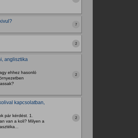
kivul?
7
2
, anglisztika
vagy ehhez hasonló
2
környezetben
zhassak?
kolival kapcsolatban,
k pár kérdést. 1.
2
an van a koli? Milyen a
asztéka...