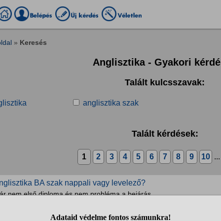
ldal
»
Keresés
Anglisztika - Gyakori kérd
Talált kulcsszavak:
lisztika
anglisztika szak
Talált kérdések:
1
2
3
4
5
6
7
8
9
10
..
nglisztika BA szak nappali vagy levelező?
ár nem első diploma és nem probléma a bejárás.
özoktatás, tanfolyamok » Magyar iskolák