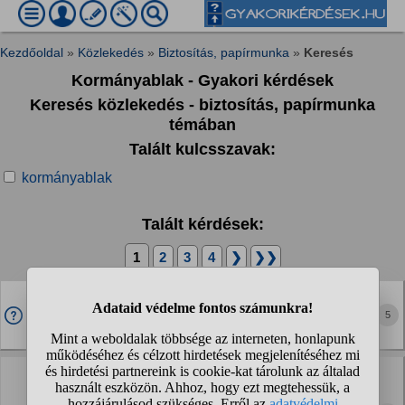
Kezdőoldal
»
Közlekedés
»
Biztosítás, papírmunka
»
Keresés
Kormányablak - Gyakori kérdések
Keresés közlekedés - biztosítás, papírmunka
témában
Talált kulcsszavak:
kormányablak
Talált kérdések:
1
2
3
4
❯
❯❯
Ha levizsgaztam forgalmibol es minden megvan a
jogosítványhoz be kell mennem a kormanyablakba?
5
Vagy mar automatikusan ki küldik a jogsit?
Jogosítvány megújításnál kötelező beszolgáltatni az
előző igazolványt?