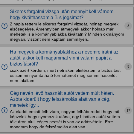
Sikeres forgalmi vizsga után mennyit kell várnom,
hogy kiválthassam a B-s jogsimat?
2 napja tettem le sikeres forgalmi vizsgát, holnap megyek
3
elsősegélyre. Amennyiben átmegyek akkor holnap már
mehetek is a kormányablakba kiváltatni? Minden okmányom
megvan, viszont nem kaptam semmilyen...
Ha megyek a kormányablakhoz a nevemre iratni az
autót, akkor kell magammal vinni valami papírt a
biztosításról?
5
csak azért kérdem, mert netrisken elintérztem a biztosítást
és semmi nyomtatható formátumot meg semmi hasonlót
nem találtam
Cég nevén lévő használt autót vettem múlt héten.
Azóta kiderült hogy felszámolás alatt van a cég,
mehetek így...
17
Az eladót emiatt felhívtam, nagyon felháborodott hogy mit
képzelek hogy nyomozok utána, egy hibátlan autót vettem
tőle áron alul, céges pecsét is van az adásvételin. Erre
mondtam hogy de felszámolás alatt van...