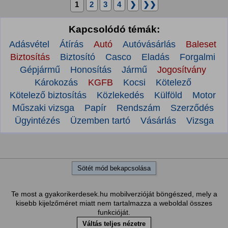
1
2
3
4
❯
❯❯
Kapcsolódó témák:
Adásvétel
Átírás
Autó
Autóvásárlás
Baleset
Biztosítás
Biztosító
Casco
Eladás
Forgalmi
Gépjármű
Honosítás
Jármű
Jogosítvány
Károkozás
KGFB
Kocsi
Kötelező
Kötelező biztosítás
Közlekedés
Külföld
Motor
Műszaki vizsga
Papír
Rendszám
Szerződés
Ügyintézés
Üzemben tartó
Vásárlás
Vizsga
Sötét mód bekapcsolása
Te most a gyakorikerdesek.hu mobilverzióját böngészed, mely a
kisebb kijelzőméret miatt nem tartalmazza a weboldal összes
funkcióját.
Váltás teljes nézetre