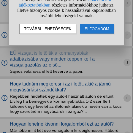
Jött egy dokumentum és konkrétan mintha fenyegetnének,
7
hogy mulasztás esetén (a lejárt igazolványt nem
szolgáltatom be) beszüntetik az engedélyem első alkalom,
de én ezen meglepődtem. más igazolványnál eddig...
Kormányablakban gépjármű átírásnál elfogadják az
otthon több példányban kitöltött-kinyomtatott
3
adásvételi...
EÜ vizsgát is feltöltik a kormányablak
adatbázisába,vagy mindenképpen kell a
1
vizsgaigazolás az első...
Sajnos valahova el lett keverve a papír.
Hogy tudnám megkeresni az illetőt, akié a jármű
megvásárlási szándékkal?
Régebben hirdettek egy autó-t használt autón de eltűnt,
6
Elvileg ha bemegyek a kormányablakba 1-2 ezer ftért
küldenek egy levelet az illetőnek akinek a nevén van a kocsi
hogy szeretném megvásárolni ez igaz?...
Hogyan lehetne kivonni forgalomból ezt az autót?
Már több mint két éve vonogatom ki ideiglenesen. Háború