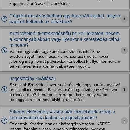
kaptam az adásvételi szerződést...
Cégként most vásároltam egy használt traktort, milyen
1
papírok kellenek az átíráshoz?
Autó vételnél (kereskedésből) be kell jelenteni nekem
a kormányablakban vagy ilyenkor a kereskedés csinál
mindent?
1
Vettem egy autót egy kereskedéstől, ők intézik az
eredetvizsgát, friss műszakit, honosítást (mert a kocsi
jelenleg még német papírokkal rendelkezik). Ilyenkor nekem
be kell jelenteni a kormányablakban, hogy...
Jogosítvány kiváltása?
Sziasztok Érdeklődni szeretnék tőletek, hogy a már meglévő
1
orvosi alkalmassági "B" kategóriás jogosítványhoz fenn van
a rendszerbe? Tehát én itt arra gondolok, hogy ha én
bemegyek a kormányablakba, akkor ők...
Sikeres elsősegély vizsga után bemehetek aznap a
kormányablakba kiáltani a jogosítványom?
2
Sziasztok. Kedden lesz az elsősegély vizsgám. KRESZ
vizsga, forgalmi vizsga, orvosi alkalmassági megvan.