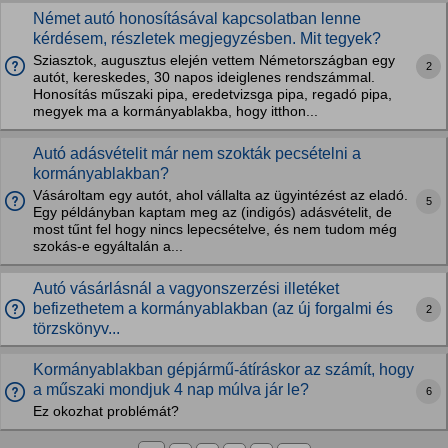
Német autó honosításával kapcsolatban lenne
kérdésem, részletek megjegyzésben. Mit tegyek?
Sziasztok, augusztus elején vettem Németországban egy
2
autót, kereskedes, 30 napos ideiglenes rendszámmal.
Honosítás műszaki pipa, eredetvizsga pipa, regadó pipa,
megyek ma a kormányablakba, hogy itthon...
Autó adásvételit már nem szokták pecsételni a
kormányablakban?
Vásároltam egy autót, ahol vállalta az ügyintézést az eladó.
5
Egy példányban kaptam meg az (indigós) adásvételit, de
most tűnt fel hogy nincs lepecsételve, és nem tudom még
szokás-e egyáltalán a...
Autó vásárlásnál a vagyonszerzési illetéket
befizethetem a kormányablakban (az új forgalmi és
2
törzskönyv...
Kormányablakban gépjármű-átíráskor az számít, hogy
a műszaki mondjuk 4 nap múlva jár le?
6
Ez okozhat problémát?