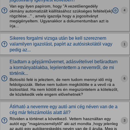
Van egy ilyen papírom, hogy "A vezetőiengedély
4
okmány automatizált kiállításához szükséges feltétel(ek)
rögzítése..." , amely igazolja hogy a jogosítványt
megigényeltem. Ugyanakkor a dokumentumban azt is
írja...
Sikeres forgalmi vizsga után be kell szereznem
valamilyen igazolást, papírt az autósiskolától vagy
1
pedig az...
Eladtam a gépjárművemet, adásvételivel befáradtam
a kormányablakba, lejelentettem a nevemről, de mi
történik...
6
Biztosító felé is jeleztem, de nem tudom mennyi idő míg
feldolgozzák. Illetve nem tudom megkötötte e a vevő rá a
biztosítást. Ha nem kötött és én megszüntetem a kötelezőt,
de közlekedik vele engem elővehetnek?
Átírható a nevemre egy autó ami cég néven van de a
cég már felszámolás alatt áll?
Röviden a történet a következő. Vettem használtan egy
3
autót egy "magánszemélytől" aki azt mondta ,hogy jelenleg
az autó egy autókereskedés nevén van de ő árulja. Meg is