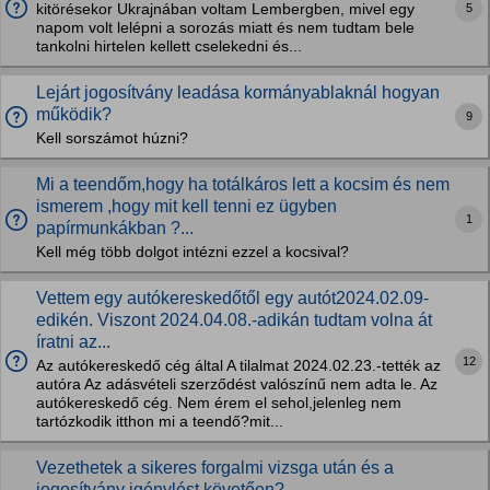
5
kitörésekor Ukrajnában voltam Lembergben, mivel egy
napom volt lelépni a sorozás miatt és nem tudtam bele
tankolni hirtelen kellett cselekedni és...
Lejárt jogosítvány leadása kormányablaknál hogyan
működik?
9
Kell sorszámot húzni?
Mi a teendőm,hogy ha totálkáros lett a kocsim és nem
ismerem ,hogy mit kell tenni ez ügyben
1
papírmunkákban ?...
Kell még több dolgot intézni ezzel a kocsival?
Vettem egy autókereskedőtől egy autót2024.02.09-
edikén. Viszont 2024.04.08.-adikán tudtam volna át
íratni az...
12
Az autókereskedő cég által A tilalmat 2024.02.23.-tették az
autóra Az adásvételi szerződést valószínű nem adta le. Az
autókereskedő cég. Nem érem el sehol,jelenleg nem
tartózkodik itthon mi a teendő?mit...
Vezethetek a sikeres forgalmi vizsga után és a
jogosítvány igénylést követően?