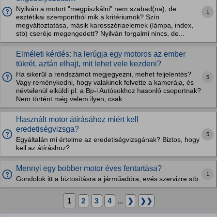
Nyilván a motort "megpiszkálni" nem szabad(na), de
1
esztétikai szempontból mik a kritériumok? Szín
megváltoztatása, másik karosszériaelemek (lámpa, index,
stb) cseréje megengedett? Nyilván forgalmi nincs, de...
Elméleti kérdés: ha lerúgja egy motoros az ember
tükrét, aztán elhajt, mit lehet vele kezdeni?
Ha sikerül a rendszámot megjegyezni, mehet feljelentés?
5
Vagy reménykedni, hogy valakinek felvette a kamerája, és
névtelenül elküldi pl. a Bp-i Autósokhoz hasonló csoportnak?
Nem történt még velem ilyen, csak...
Használt motor átírásához miért kell
eredetiségvizsga?
5
Egyáltalán mi értelme az eredetiségvizsgának? Biztos, hogy
kell az átíráshoz?
Mennyi egy bobber motor éves fentartása?
1
Gondolok itt a biztosításra a járműadóra, evés szervizre stb.
1
2
3
4
...
❯
❯❯