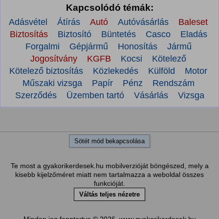
Kapcsolódó témák:
Adásvétel
Átírás
Autó
Autóvásárlás
Baleset
Biztosítás
Biztosító
Büntetés
Casco
Eladás
Forgalmi
Gépjármű
Honosítás
Jármű
Jogosítvány
KGFB
Kocsi
Kötelező
Kötelező biztosítás
Közlekedés
Külföld
Motor
Műszaki vizsga
Papír
Pénz
Rendszám
Szerződés
Üzemben tartó
Vásárlás
Vizsga
Sötét mód bekapcsolása
Te most a gyakorikerdesek.hu mobilverzióját böngészed, mely a
kisebb kijelzőméret miatt nem tartalmazza a weboldal összes
funkcióját.
Váltás teljes nézetre