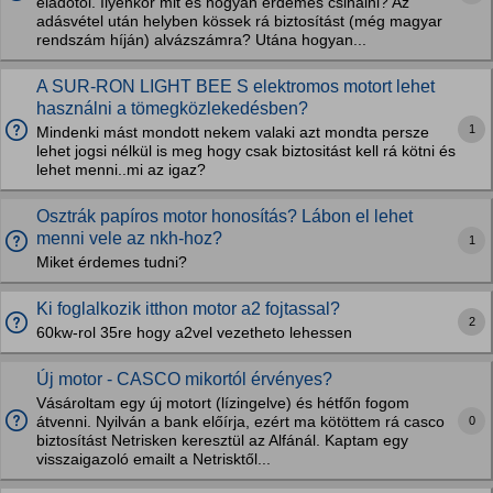
eladótól. Ilyenkor mit és hogyan érdemes csinálni? Az
adásvétel után helyben kössek rá biztosítást (még magyar
rendszám híján) alvázszámra? Utána hogyan...
A SUR-RON LIGHT BEE S elektromos motort lehet
használni a tömegközlekedésben?
1
Mindenki mást mondott nekem valaki azt mondta persze
lehet jogsi nélkül is meg hogy csak biztositást kell rá kötni és
lehet menni..mi az igaz?
Osztrák papíros motor honosítás? Lábon el lehet
menni vele az nkh-hoz?
1
Miket érdemes tudni?
Ki foglalkozik itthon motor a2 fojtassal?
2
60kw-rol 35re hogy a2vel vezetheto lehessen
Új motor - CASCO mikortól érvényes?
Vásároltam egy új motort (lízingelve) és hétfőn fogom
0
átvenni. Nyilván a bank előírja, ezért ma kötöttem rá casco
biztosítást Netrisken keresztül az Alfánál. Kaptam egy
visszaigazoló emailt a Netrisktől...