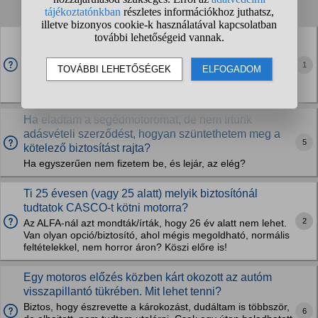
1
2
3
4
...
❯
❯❯
Motoros jogsinál ilyenkor mi van?
Ugye ha megszerezted valamelyik korlátozott kategóriát, két
1
éven belül elmélet nélkül leteheted a nagyobbat. Beiratkozik
az ember, és éppen hogy belefér a két évbe a vizsgával. De
ha mondjuk vagy a rutinon...
Ha eladtam a segédmotoromat, de nem írtunk
adásvételi szerződést, hogyan szüntethetem meg a
5
kötelező biztosítást rajta?
Ha egyszerűen nem fizetem be, és lejár, az elég?
Ti 25 évesen (vagy 25 alatt) melyik biztosítónál
tudtatok CASCO-t kötni motorra?
2
Az ALFA-nál azt mondták/írták, hogy 26 év alatt nem lehet.
Van olyan opció/biztosító, ahol mégis megoldható, normális
feltételekkel, nem horror áron? Köszi előre is!
Egy motoros előzés közben kárt okozott az autóm
visszapillantó tükrében. Mit lehet tenni?
Biztos, hogy észrevette a károkozást, dudáltam is többször,
6