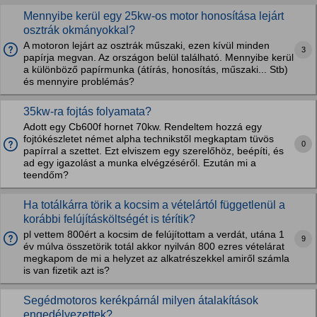
Mennyibe kerül egy 25kw-os motor honosítása lejárt
osztrák okmányokkal?
A motoron lejárt az osztrák műszaki, ezen kívül minden
3
papírja megvan. Az országon belül található. Mennyibe kerül
a különböző papírmunka (átírás, honosítás, műszaki... Stb)
és mennyire problémás?
35kw-ra fojtás folyamata?
Adott egy Cb600f hornet 70kw. Rendeltem hozzá egy
fojtókészletet német alpha technikstől megkaptam tüvös
0
papírral a szettet. Ezt elviszem egy szerelőhöz, beépíti, és
ad egy igazolást a munka elvégzéséről. Ezután mi a
teendőm?
Ha totálkárra törik a kocsim a vételártól függetlenül a
korábbi felújításköltségét is térítik?
pl vettem 800ért a kocsim de felújítottam a verdát, utána 1
9
év múlva összetörik totál akkor nyilván 800 ezres vételárat
megkapom de mi a helyzet az alkatrészekkel amiről számla
is van fizetik azt is?
Segédmotoros kerékpárnál milyen átalakítások
engedélyezettek?