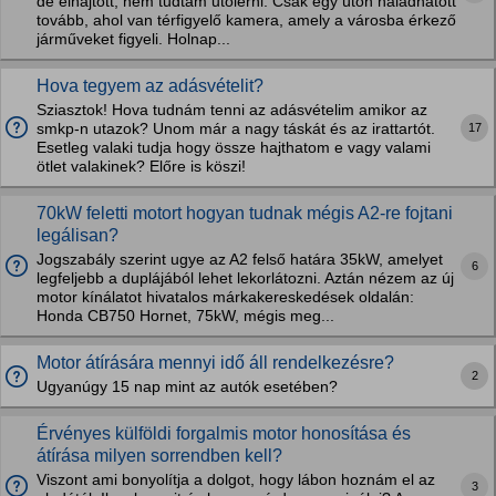
de elhajtott, nem tudtam utolérni. Csak egy úton haladhatott
tovább, ahol van térfigyelő kamera, amely a városba érkező
járműveket figyeli. Holnap...
Hova tegyem az adásvételit?
Sziasztok! Hova tudnám tenni az adásvételim amikor az
17
smkp-n utazok? Unom már a nagy táskát és az irattartót.
Esetleg valaki tudja hogy össze hajthatom e vagy valami
ötlet valakinek? Előre is köszi!
70kW feletti motort hogyan tudnak mégis A2-re fojtani
legálisan?
Jogszabály szerint ugye az A2 felső határa 35kW, amelyet
6
legfeljebb a duplájából lehet lekorlátozni. Aztán nézem az új
motor kínálatot hivatalos márkakereskedések oldalán:
Honda CB750 Hornet, 75kW, mégis meg...
Motor átírására mennyi idő áll rendelkezésre?
2
Ugyanúgy 15 nap mint az autók esetében?
Érvényes külföldi forgalmis motor honosítása és
átírása milyen sorrendben kell?
Viszont ami bonyolítja a dolgot, hogy lábon hoznám el az
3