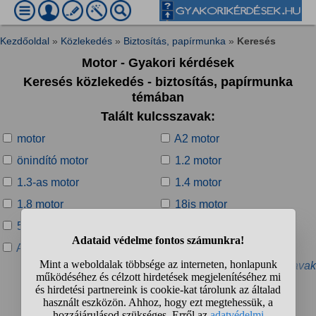
Kezdőoldal
»
Közlekedés
»
Biztosítás, papírmunka
»
Keresés
Motor - Gyakori kérdések
Keresés közlekedés - biztosítás, papírmunka
témában
Talált kulcsszavak:
motor
A2 motor
önindító motor
1.2 motor
1.3-as motor
1.4 motor
1.8 motor
18is motor
50-es motor
ablaktörlő motor
AC motor
aszinkron-motor
» További kapcsolódó kulcsszavak
Talált kérdések: