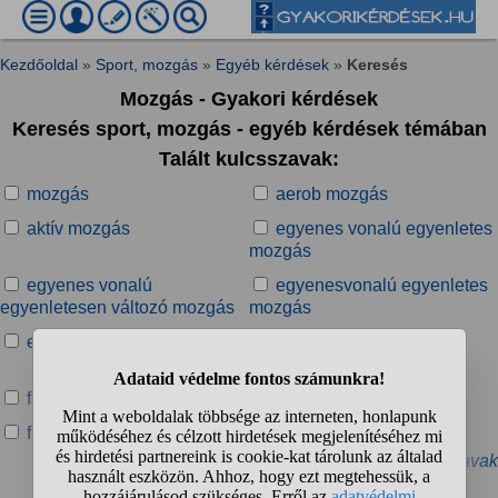
Kezdőoldal
»
Sport, mozgás
»
Egyéb kérdések
»
Keresés
Mozgás - Gyakori kérdések
Keresés sport, mozgás - egyéb kérdések témában
Talált kulcsszavak:
mozgás
aerob mozgás
aktív mozgás
egyenes vonalú egyenletes
mozgás
egyenes vonalú
egyenesvonalú egyenletes
egyenletesen változó mozgás
mozgás
egyenletes mozgás
egyenletesen változó
mozgás
fantom mozgás
felnőtt mozgás
furcsa mozgás
gyorsuló mozgás
» További kapcsolódó kulcsszavak