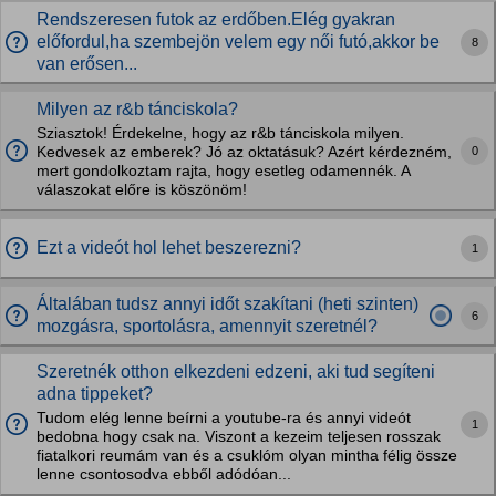
Rendszeresen futok az erdőben.Elég gyakran
előfordul,ha szembejön velem egy női futó,akkor be
8
van erősen...
Milyen az r&b tánciskola?
Sziasztok! Érdekelne, hogy az r&b tánciskola milyen.
0
Kedvesek az emberek? Jó az oktatásuk? Azért kérdezném,
mert gondolkoztam rajta, hogy esetleg odamennék. A
válaszokat előre is köszönöm!
Ezt a videót hol lehet beszerezni?
1
Általában tudsz annyi időt szakítani (heti szinten)
6
mozgásra, sportolásra, amennyit szeretnél?
Szeretnék otthon elkezdeni edzeni, aki tud segíteni
adna tippeket?
Tudom elég lenne beírni a youtube-ra és annyi videót
1
bedobna hogy csak na. Viszont a kezeim teljesen rosszak
fiatalkori reumám van és a csuklóm olyan mintha félig össze
lenne csontosodva ebből adódóan...