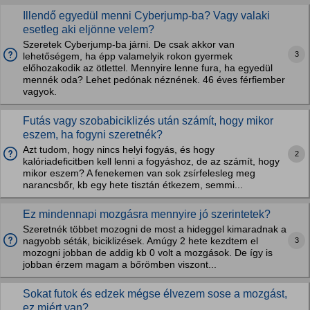
Illendő egyedül menni Cyberjump-ba? Vagy valaki
esetleg aki eljönne velem?
Szeretek Cyberjump-ba járni. De csak akkor van
3
lehetőségem, ha épp valamelyik rokon gyermek
előhozakodik az ötlettel. Mennyire lenne fura, ha egyedül
mennék oda? Lehet pedónak néznének. 46 éves férfiember
vagyok.
Futás vagy szobabiciklizés után számít, hogy mikor
eszem, ha fogyni szeretnék?
Azt tudom, hogy nincs helyi fogyás, és hogy
2
kalóriadeficitben kell lenni a fogyáshoz, de az számít, hogy
mikor eszem? A fenekemen van sok zsírfelesleg meg
narancsbőr, kb egy hete tisztán étkezem, semmi...
Ez mindennapi mozgásra mennyire jó szerintetek?
Szeretnék többet mozogni de most a hideggel kimaradnak a
3
nagyobb séták, biciklizések. Amúgy 2 hete kezdtem el
mozogni jobban de addig kb 0 volt a mozgások. De így is
jobban érzem magam a bőrömben viszont...
Sokat futok és edzek mégse élvezem sose a mozgást,
ez miért van?