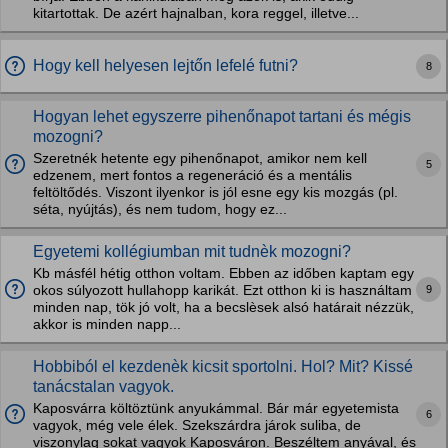
kitartottak. De azért hajnalban, kora reggel, illetve...
Hogy kell helyesen lejtőn lefelé futni?
8
Hogyan lehet egyszerre pihenőnapot tartani és mégis
mozogni?
Szeretnék hetente egy pihenőnapot, amikor nem kell
5
edzenem, mert fontos a regeneráció és a mentális
feltöltődés. Viszont ilyenkor is jól esne egy kis mozgás (pl.
séta, nyújtás), és nem tudom, hogy ez...
Egyetemi kollégiumban mit tudnèk mozogni?
Kb másfél hétig otthon voltam. Ebben az időben kaptam egy
9
okos súlyozott hullahopp karikát. Ezt otthon ki is használtam
minden nap, tök jó volt, ha a becslèsek alsó határait nézzük,
akkor is minden napp...
Hobbiból el kezdenèk kicsit sportolni. Hol? Mit? Kissé
tanácstalan vagyok.
Kaposvárra költöztünk anyukámmal. Bár már egyetemista
6
vagyok, még vele élek. Szekszárdra járok suliba, de
viszonylag sokat vagyok Kaposváron. Beszéltem anyával, és