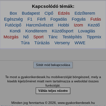
Kapcsolódó témák:
Box
Budapest
Cipő
Edzés
Edzőterem
Egészség
F1
Férfi
Fogadás
Fogyás
Futás
Futócipő
Harcművészet
Hobbi
Izom
Kezdő
Kondi
Konditerem
Küzdősport
Lovaglás
Mozgás
Nő
Sport
Tánc
Testépítés
Tippmix
Túra
Túrázás
Verseny
WWE
Sötét mód bekapcsolása
Te most a gyakorikerdesek.hu mobilverzióját böngészed, mely a
kisebb kijelzőméret miatt nem tartalmazza a weboldal összes
funkcióját.
Váltás teljes nézetre
Minden jog fenntartva © 2026, www.gyakorikerdesek.hu