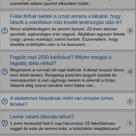
szeretnék valami sportot elkezdeni hobbi...
Fiatal férfiak nektek is izzad annyira a lábatok, hogy
látszik a zoknitokon más kisebb testmozgás után is?
Nincs súlyfeleslegem és semmi ilyesmi. 23 éves aktívan
9
sportoló, egészséges srác vagyok. Általában egyszer fekete
(vagy j.press márkájú) zoknit hordok. Észrevettem, hogy
kisebbe erőkifejtés után is ha leveszem...
Fogyás napi 2000 kalóriával? Milyen mozgás a
legjobb, diéta nélkül?
Megeszem a normál női napi kalóriát. A dietat hosszú távon
31
nem lehet tartani. Rengeteg pszichés bogyót szedek és
menopauzám is van úgyhogy nekem is sikerült a hízás.
Valamit elég szarul csinálok mert hiába van...
A skeletonos lányoknak miért van ennyire izmos
5
feneke?
Lenne valami látszata idővel?
6
1 éven keresztül heti 5 nap,háromszor 25 fekvőtámasz
reggel és este,de semmi más. a külsőnkön meglátszana?