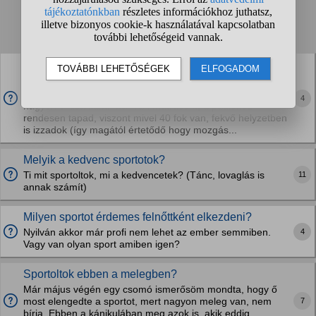
Talált kérdések:
1
2
3
4
...
❯
❯❯
Mit csináljak hogy ne csússzon a tenyerem a jóga
matracon?
Nemrég kezdtem el jógázni mert az utóbbi pár évben
4
nagyon ellustultam. Már van matracom, a padlóhoz
rendesen tapad, viszont mivel 40 fok van, fekvő helyzetben
is izzadok (így magától értetődő hogy mozgás...
Melyik a kedvenc sportotok?
11
Ti mit sportoltok, mi a kedvencetek? (Tánc, lovaglás is
annak számít)
Milyen sportot érdemes felnőttként elkezdeni?
4
Nyilván akkor már profi nem lehet az ember semmiben.
Vagy van olyan sport amiben igen?
Sportoltok ebben a melegben?
Már május végén egy csomó ismerősöm mondta, hogy ő
7
most elengedte a sportot, mert nagyon meleg van, nem
bírja. Ebben a kánikulában meg azok is, akik eddig