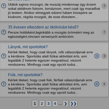
Utálok sajnos mozogni, de muszáj mindennap úgy érzem
7
sokat sétálnom futnom, tornáznom, mert csak így maradhat
jó testem. Amikor elmegyek edzeni hátam közepére se
kívánom, régóta mozgok, de sose élveztem...
35 évesen elkezdeni az ökölvívást késő?
7
Persze hobbiként,leginkább a mozgás öröméért meg az
egészségért,nincsen versenyzői ambícióm.
Lányok, mit sportoltok?
Kérlek titeket, hogy csak lányok, nők válaszoljanak erre
3
a kérdésre. Sportolás alatt fizikai aktivitást érts, ami
legalább 2 hetente egyszer megvalósul, viszont
rendszeres. Minthogy csak egy opciót tudsz...
Fiúk, mit sportoltok?
Kérlek titeket, hogy csak fiúk, férfiak válaszoljanak erre
5
a kérdésre. Sportolás alatt fizikai aktivitást érts, ami
legalább 2 hetente egyszer megvalósul, viszont
rendszeres. Minthogy csak egy opciót tudsz...
1
2
3
4
...
❯
❯❯