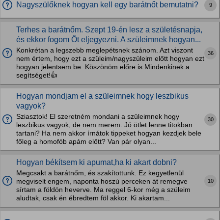
Nagyszülőknek hogyan kell egy barátnőt bemutatni?
9
Terhes a barátnőm. Szept 19-én lesz a születésnapja,
és ekkor fogom Őt eljegyezni. A szüleimnek hogyan...
Konkrétan a legszebb meglepétsnek szánom. Azt viszont
36
nem értem, hogy ezt a szüleim/nagyszüleim előtt hogyan ezt
hogyan jelentsem be. Köszönöm előre is Mindenkinek a
segítséget!👍
Hogyan mondjam el a szüleimnek hogy leszbikus
vagyok?
Sziasztok! El szeretném mondani a szüleimnek hogy
30
leszbikus vagyok, de nem merem. Jó ötlet lenne titokban
tartani? Ha nem akkor írnátok tippeket hogyan kezdjek bele
főleg a homofób apám előtt? Van pár olyan...
Hogyan békítsem ki apumat,ha ki akart dobni?
Megcsakt a barátnőm, és szakítottunk. Ez kegyetlenül
10
megviselt engem, naponta hoszú perceken át remegve
sírtam a földön heverve. Ma reggel 6-kor még a szüleim
aludtak, csak én ébredtem föl akkor. Ki akartam...