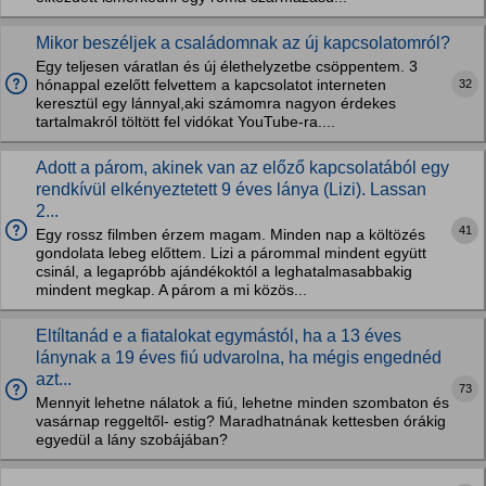
Mikor beszéljek a családomnak az új kapcsolatomról?
Egy teljesen váratlan és új élethelyzetbe csöppentem. 3
32
hónappal ezelőtt felvettem a kapcsolatot interneten
keresztül egy lánnyal,aki számomra nagyon érdekes
tartalmakról töltött fel vidókat YouTube-ra....
Adott a párom, akinek van az előző kapcsolatából egy
rendkívül elkényeztetett 9 éves lánya (Lizi). Lassan
2...
41
Egy rossz filmben érzem magam. Minden nap a költözés
gondolata lebeg előttem. Lizi a párommal mindent együtt
csinál, a legapróbb ajándékoktól a leghatalmasabbakig
mindent megkap. A párom a mi közös...
Eltíltanád e a fiatalokat egymástól, ha a 13 éves
lánynak a 19 éves fiú udvarolna, ha mégis engednéd
azt...
73
Mennyit lehetne nálatok a fiú, lehetne minden szombaton és
vasárnap reggeltől- estig? Maradhatnának kettesben órákig
egyedül a lány szobájában?