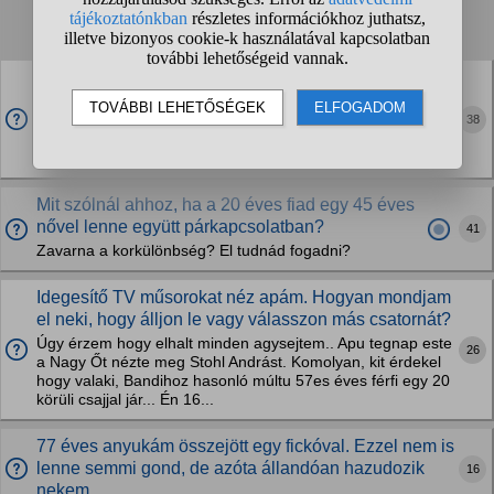
1
2
3
4
...
❯
❯❯
Jogosan bántalmazzák emiatt lelkileg?
16 éves lány, 36 eves férfival van együtt. Szeretik egymást,
38
és boldogak, a lány szülei csúnyán beszélnek a lánnyal
emiatt és undorító szavakkal illetik és megvetik emiatt.
Jogosan bántják ?
Mit szólnál ahhoz, ha a 20 éves fiad egy 45 éves
nővel lenne együtt párkapcsolatban?
41
Zavarna a korkülönbség? El tudnád fogadni?
Idegesítő TV műsorokat néz apám. Hogyan mondjam
el neki, hogy álljon le vagy válasszon más csatornát?
Úgy érzem hogy elhalt minden agysejtem.. Apu tegnap este
26
a Nagy Őt nézte meg Stohl Andrást. Komolyan, kit érdekel
hogy valaki, Bandihoz hasonló múltu 57es éves férfi egy 20
körüli csajjal jár... Én 16...
77 éves anyukám összejött egy fickóval. Ezzel nem is
lenne semmi gond, de azóta állandóan hazudozik
16
nekem...