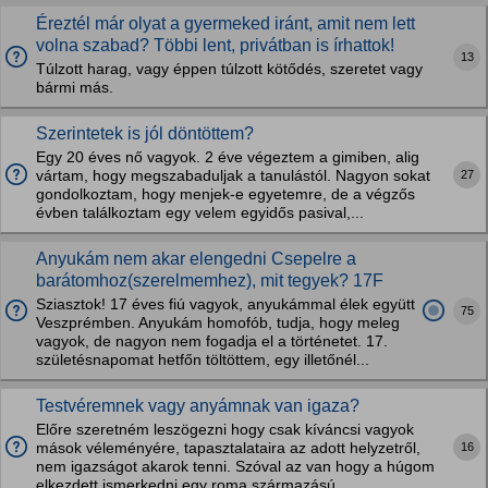
Éreztél már olyat a gyermeked iránt, amit nem lett
volna szabad? Többi lent, privátban is írhattok!
13
Túlzott harag, vagy éppen túlzott kötődés, szeretet vagy
bármi más.
Szerintetek is jól döntöttem?
Egy 20 éves nő vagyok. 2 éve végeztem a gimiben, alig
27
vártam, hogy megszabaduljak a tanulástól. Nagyon sokat
gondolkoztam, hogy menjek-e egyetemre, de a végzős
évben találkoztam egy velem egyidős pasival,...
Anyukám nem akar elengedni Csepelre a
barátomhoz(szerelmemhez), mit tegyek? 17F
Sziasztok! 17 éves fiú vagyok, anyukámmal élek együtt
75
Veszprémben. Anyukám homofób, tudja, hogy meleg
vagyok, de nagyon nem fogadja el a történetet. 17.
születésnapomat hetfőn töltöttem, egy illetőnél...
Testvéremnek vagy anyámnak van igaza?
Előre szeretném leszögezni hogy csak kíváncsi vagyok
16
mások véleményére, tapasztalataira az adott helyzetről,
nem igazságot akarok tenni. Szóval az van hogy a húgom
elkezdett ismerkedni egy roma származású...