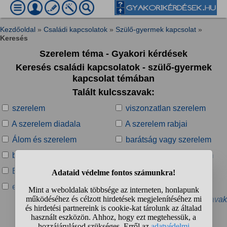
Kezdőoldal
»
Családi kapcsolatok
»
Szülő-gyermek kapcsolat
»
Keresés
Szerelem téma - Gyakori kérdések
Keresés családi kapcsolatok - szülő-gyermek
kapcsolat témában
Talált kulcsszavak:
szerelem
viszonzatlan szerelem
A szerelem diadala
A szerelem rabjai
Álom és szerelem
barátság vagy szerelem
barátságból szerelem
beteljesületlen szerelem
Bűnös Szerelem
Csúf szerelem
egyoldalú szerelem
eksztatikus szerelem
» További kapcsolódó kulcsszavak
Talált kérdések: