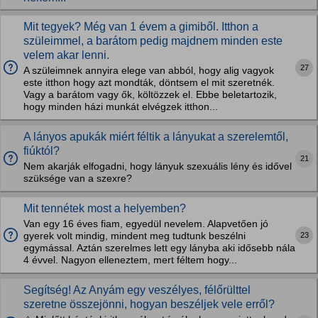
Mit tegyek? Még van 1 évem a gimiből. Itthon a
szüleimmel, a barátom pedig majdnem minden este
velem akar lenni.
27
A szüleimnek annyira elege van abból, hogy alig vagyok
este itthon hogy azt mondták, döntsem el mit szeretnék.
Vagy a barátom vagy ők, költözzek el. Ebbe beletartozik,
hogy minden házi munkát elvégzek itthon...
A lányos apukák miért féltik a lányukat a szerelemtől,
fiúktól?
21
Nem akarják elfogadni, hogy lányuk szexuális lény és idővel
szüksége van a szexre?
Mit tennétek most a helyemben?
Van egy 16 éves fiam, egyedül nevelem. Alapvetően jó
23
gyerek volt mindig, mindent meg tudtunk beszélni
egymással. Aztán szerelmes lett egy lányba aki idősebb nála
4 évvel. Nagyon elleneztem, mert féltem hogy...
Segítség! Az Anyám egy veszélyes, félőrülttel
szeretne összejönni, hogyan beszéljek vele erről?