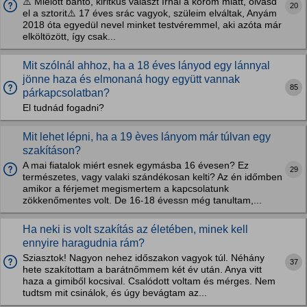
⚠️ Mielőtt bántó, kiritkus választ írnál a korom miatt, olvasd
20
el a sztorit⚠️ 17 éves srác vagyok, szüleim elváltak, Anyám
2018 óta egyedül nevel minket testvéremmel, aki azóta már
elköltözött, így csak...
Mit szólnál ahhoz, ha a 18 éves lányod egy lánnyal
jönne haza és elmonaná hogy együtt vannak
85
párkapcsolatban?
El tudnád fogadni?
Mit lehet lépni, ha a 19 èves lányom már túlvan egy
szakításon?
A mai fiatalok miért esnek egymásba 16 évesen? Ez
29
természetes, vagy valaki szándékosan kelti? Az én időmben
amikor a férjemet megismertem a kapcsolatunk
zökkenőmentes volt. De 16-18 évessn még tanultam,...
Ha neki is volt szakítás az életében, minek kell
ennyire haragudnia rám?
Sziasztok! Nagyon nehez időszakon vagyok túl. Néhány
37
hete szakítottam a barátnőmmem két év után. Anya vitt
haza a gimiből kocsival. Csalódott voltam és mérges. Nem
tudtsm mit csinálok, és úgy bevágtam az...