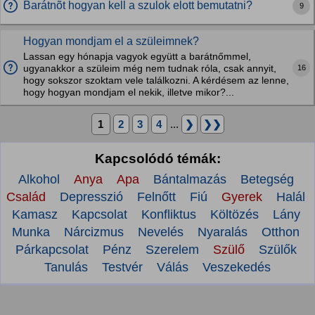
Barátnõt hogyan kell a szulok elott bemutatni?
9
Hogyan mondjam el a szüleimnek?
Lassan egy hónapja vagyok együtt a barátnőmmel,
16
ugyanakkor a szüleim még nem tudnak róla, csak annyit,
hogy sokszor szoktam vele találkozni. A kérdésem az lenne,
hogy hogyan mondjam el nekik, illetve mikor?...
1
2
3
4
...
❯
❯❯
Kapcsolódó témák:
Alkohol
Anya
Apa
Bántalmazás
Betegség
Család
Depresszió
Felnőtt
Fiú
Gyerek
Halál
Kamasz
Kapcsolat
Konfliktus
Költözés
Lány
Munka
Nárcizmus
Nevelés
Nyaralás
Otthon
Párkapcsolat
Pénz
Szerelem
Szülő
Szülők
Tanulás
Testvér
Válás
Veszekedés