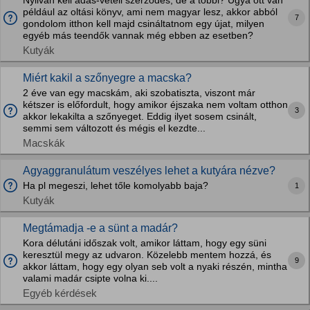
Nyilván kell adás-vételi szerződés, de a többi? Ugya ott van
például az oltási könyv, ami nem magyar lesz, akkor abból
7
gondolom itthon kell majd csináltatnom egy újat, milyen
egyéb más teendők vannak még ebben az esetben?
Kutyák
Miért kakil a szőnyegre a macska?
2 éve van egy macskám, aki szobatiszta, viszont már
kétszer is előfordult, hogy amikor éjszaka nem voltam otthon
3
akkor lekakilta a szőnyeget. Eddig ilyet sosem csinált,
semmi sem változott és mégis el kezdte...
Macskák
Agyaggranulátum veszélyes lehet a kutyára nézve?
Ha pl megeszi, lehet tőle komolyabb baja?
1
Kutyák
Megtámadja -e a sünt a madár?
Kora délutáni időszak volt, amikor láttam, hogy egy süni
keresztül megy az udvaron. Közelebb mentem hozzá, és
9
akkor láttam, hogy egy olyan seb volt a nyaki részén, mintha
valami madár csipte volna ki....
Egyéb kérdések