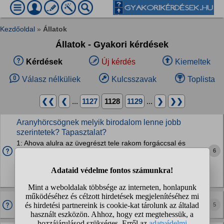
Kezdőoldal
»
Állatok
Állatok - Gyakori kérdések
Kérdések
Új kérdés
Kiemeltek
Válasz nélküliek
Kulcsszavak
Toplista
❮❮
❮
...
1127
1128
1129
...
❯
❯❯
Aranyhörcsögnek melyik birodalom lenne jobb
szerintetek? Tapasztalat?
1: Ahova alulra az üvegrészt tele rakom forgáccsal és
6
szénával, hogy maga építkezhessen, áshasson.2: Amibe én
pakolok mindenféle játékot, felszerelést és a két ablakból
egy hatalmas alagútrendszert építek...
Kisemlősök
A tücskök hogy nem kopnak el??
5
Rovarok, ízeltlábúak