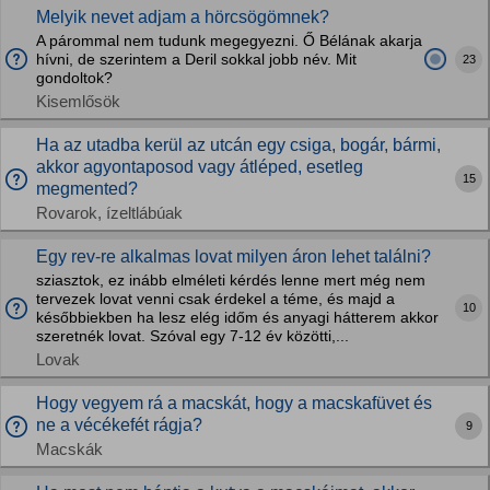
Melyik nevet adjam a hörcsögömnek?
A párommal nem tudunk megegyezni. Ő Bélának akarja
hívni, de szerintem a Deril sokkal jobb név. Mit
23
gondoltok?
Kisemlősök
Ha az utadba kerül az utcán egy csiga, bogár, bármi,
akkor agyontaposod vagy átléped, esetleg
15
megmented?
Rovarok, ízeltlábúak
Egy rev-re alkalmas lovat milyen áron lehet találni?
sziasztok, ez inább elméleti kérdés lenne mert még nem
tervezek lovat venni csak érdekel a téme, és majd a
10
későbbiekben ha lesz elég időm és anyagi hátterem akkor
szeretnék lovat. Szóval egy 7-12 év közötti,...
Lovak
Hogy vegyem rá a macskát, hogy a macskafüvet és
ne a vécékefét rágja?
9
Macskák