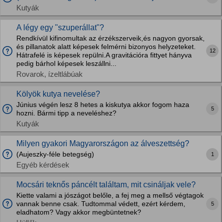
Kutyák
A légy egy "szuperállat"?
Rendkívül kifinomultak az érzékszerveik,és nagyon gyorsak,
és pillanatok alatt képesek felmérni bizonyos helyzeteket.
12
Hátrafelé is képesek repülni.A gravitációra fittyet hányva
pedig bárhol képesek leszállni...
Rovarok, ízeltlábúak
Kölyök kutya nevelése?
Június végén lesz 8 hetes a kiskutya akkor fogom haza
5
hozni. Bármi tipp a neveléshez?
Kutyák
Milyen gyakori Magyarországon az álveszettség?
(Aujeszky-féle betegség)
1
Egyéb kérdések
Mocsári teknős páncélt találtam, mit csináljak vele?
Kiette valami a jószágot belőle, a fej meg a mellső végtagok
vannak benne csak. Tudtommal védett, ezért kérdem,
5
eladhatom? Vagy akkor megbüntetnek?