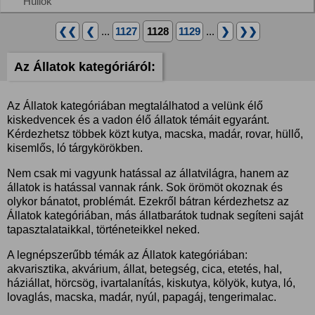
Hüllők
❮❮
❮
...
1127
1128
1129
...
❯
❯❯
Az Állatok kategóriáról:
Az Állatok kategóriában megtalálhatod a velünk élő
kiskedvencek és a vadon élő állatok témáit egyaránt.
Kérdezhetsz többek közt kutya, macska, madár, rovar, hüllő,
kisemlős, ló tárgykörökben.
Nem csak mi vagyunk hatással az állatvilágra, hanem az
állatok is hatással vannak ránk. Sok örömöt okoznak és
olykor bánatot, problémát. Ezekről bátran kérdezhetsz az
Állatok kategóriában, más állatbarátok tudnak segíteni saját
tapasztalataikkal, történeteikkel neked.
A legnépszerűbb témák az Állatok kategóriában:
akvarisztika, akvárium, állat, betegség, cica, etetés, hal,
háziállat, hörcsög, ivartalanítás, kiskutya, kölyök, kutya, ló,
lovaglás, macska, madár, nyúl, papagáj, tengerimalac.