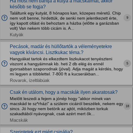
Ha most nem bántja a kutya a macskáimat, akkor
később se fogja?
Találtunk egy kutyát, 8 hónapos kan, közepes méretű. Chip
9
nem volt benne, hirdettük, de senki nem jelentkezett érte,
így kapott oltást és behoztam a házba (előtte a garázsban
volt) Van nekem több cicám is. A...
Kutyák
Pecások, madár és hüllőtartók a véleményetekre
vagyok kíváncsi. Lisztkukac téma.?
Hangyákat tartok és elkezdtem liszkukacot tenyészteni
5
viszont a hangyáimnak kb. heti 2 db elég és ennél
gyorsabban szaporodnak (jóval). Adja magát a kérdés, hogy
mi legyen a többlettel. 7-800 ft a kucserákban...
Rovarok, ízeltlábúak
Csak én utálom, hogy a macskák ilyen akaratosak?
Mielőtt leszedi a fejem a jónép hogy "akkor minek van
macskád te sz*rházi" a szüleim cicáiról beszélek, nekem egy
18
sincs. Jó hogy nem betörik az ajtót, miközben torkuk
szakadtából nyávognak, csak azért mert ők...
Macskák
Szerintetek ezt miért csinálja?