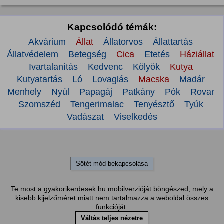
Kapcsolódó témák:
Akvárium
Állat
Állatorvos
Állattartás
Állatvédelem
Betegség
Cica
Etetés
Háziállat
Ivartalanítás
Kedvenc
Kölyök
Kutya
Kutyatartás
Ló
Lovaglás
Macska
Madár
Menhely
Nyúl
Papagáj
Patkány
Pók
Rovar
Szomszéd
Tengerimalac
Tenyésztő
Tyúk
Vadászat
Viselkedés
Sötét mód bekapcsolása
Te most a gyakorikerdesek.hu mobilverzióját böngészed, mely a
kisebb kijelzőméret miatt nem tartalmazza a weboldal összes
funkcióját.
Váltás teljes nézetre