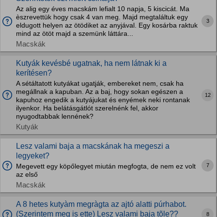
Az alig egy éves macskám lefialt 10 napja, 5 kiscicát. Ma
èszrevettük hogy csak 4 van meg. Majd megtaláltuk egy
3
eldugott helyen az ötödiket az anyjával. Egy kosárba raktuk
mind az ötöt majd a szemünk láttára...
Macskák
Kutyák kevésbé ugatnak, ha nem látnak ki a
kerítésen?
A sétáltatott kutyákat ugatják, embereket nem, csak ha
megállnak a kapuban. Az a baj, hogy sokan egészen a
12
kapuhoz engedik a kutyájukat és enyémek neki rontanak
ilyenkor. Ha belátásgátlót szerelnénk fel, akkor
nyugodtabbak lennének?
Kutyák
Lesz valami baja a macskának ha megeszi a
legyeket?
7
Megevett egy köpőlegyet miután megfogta, de nem ez volt
az első
Macskák
A 8 hetes kutyàm megràgta az ajtó alatti púrhabot.
(Szerintem meg is ette) Lesz valami baja tõle??
8