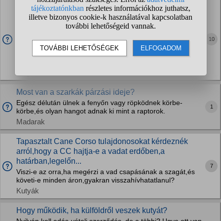
Mit kell csinálni, ha egy kutya megharapja a tieteket
és esetleg nincs ott a gazdája? Hogy kell
szétválasztani őket?
A kutyámat kétszer harapta meg egy másik de mindig ott
10
volt a gazdija és így sikerült leszedni a másik kutyát az
enyémről. Viszont mi van, ha a kutya pl kóbor vagy
megszökött és úgy harapja meg az enyémet?...
Kutyák
Most van a szarkák párzási ideje?
Egész délután ülnek a fenyőn vagy röpködnek körbe-
1
körbe,és olyan hangot adnak ki mint a raptorok.
Madarak
Tapasztalt Cane Corso tulajdonosokat kérdeznék
arról,hogy a CC hajtja-e a vadat erdőben,a
határban,legelőn...
7
Viszi-e az orra,ha megérzi a vad csapásának a szagát,és
követi-e minden áron,gyakran visszahívhatatlanul?
Kutyák
Hogy működik, ha külföldről veszek kutyát?