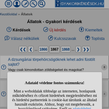
Kezdőoldal
»
Állatok
Állatok - Gyakori kérdések
Kérdések
Új kérdés
Kiemeltek
Válasz nélküliek
Kulcsszavak
Toplista
❮❮
❮
...
1866
1867
1868
...
❯
❯❯
A dzsungáriai törpehörcsögöknek lehet adni füstölt
sajtot?
8
Vagy csak kimondottan zöldségeket és magokat?
Kisemlősök
Mennyibe kerül egy angol Cocker spániel?
Tenyésztőtől szeretnék egy angol Cocker spánielt.
Körülbelül mennyibe kerülne? Milyen kennelek vannak Zala
4
megyében és a szomszédos megyékben?
Kutyák