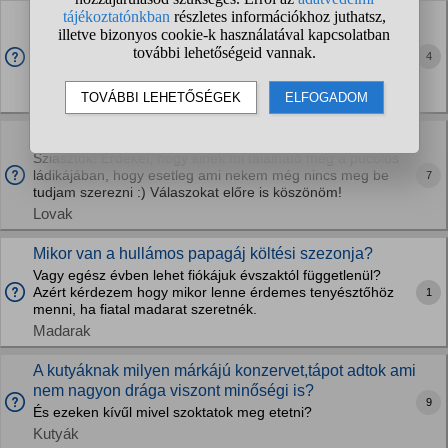
Agaraknak valóban elég napi fél óra intenzív mozgás
és utána kanapékutyák? Tapasztalat?
4
Pl 30p szabadon futás és 1,5-2 óra séta elég lenne egy
whippetnek?
Kutyák
A pucolós ládátokban mi található?
Sziasztok! Érdekel, hogy kinek mi található meg a pucolós
ládikájában, hogy esetleg ami nekem még nincs meg be
7
tudjam szerezni :) Válaszokat előre is köszönöm!
Lovak
Mikor van a hullámos papagáj költési szezonja?
Vagy egész évben lehet fiókájuk évszaktól függetlenül?
Azért kérdezem hogy mikor lenne érdemes tenyésztőhöz
1
menni, ha fiatal madarat szeretnék.
Madarak
A kutyáknak milyen márkájú konzervet,tápot adtok ami
nem nagyon drága viszont minőségi is?
9
És ezeken kívűl mivel szoktatok meg etetni?
Kutyák