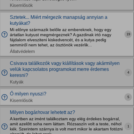
Kisemlősök
Sztetek... Miért mérgezik manapság annyian a
kutyákat?
Mi előnye származik belőle az embereknek, hogy egy
19
ártatlan kutyust megmérgeznek? A gazdinak irtó nagy
fájdalom elvesziteni kiskedvencét, és a kutya pedig
semmiről nem tehet, az ösztönök vezérlik...
Állatvédelem
Csivava találkozók vagy kiállítások vagy akármilyen
velük kapcsolatos programokat merre érdemes
4
keresni?
Kutyák
Ő milyen nyuszi?
5
Kisemlősök
Milyen bogár/rovar lehetett az?
A kertben az imént találkoztam egy elég érdekes bogárral,
amit azelőtt soha nem láttam. Rózsaszín volt a teste, néhol
1
kék. Szerintem szárnya is volt mert mikor le akartam fotózni