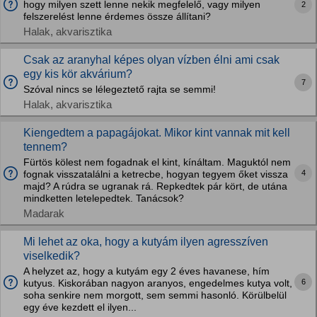
hogy milyen szett lenne nekik megfelelő, vagy milyen
2
felszerelést lenne érdemes össze állítani?
Halak, akvarisztika
Csak az aranyhal képes olyan vízben élni ami csak
egy kis kör akvárium?
7
Szóval nincs se lélegeztető rajta se semmi!
Halak, akvarisztika
Kiengedtem a papagájokat. Mikor kint vannak mit kell
tennem?
Fürtös kölest nem fogadnak el kint, kínáltam. Maguktól nem
4
fognak visszatalálni a ketrecbe, hogyan tegyem őket vissza
majd? A rúdra se ugranak rá. Repkedtek pár kört, de utána
mindketten letelepedtek. Tanácsok?
Madarak
Mi lehet az oka, hogy a kutyám ilyen agresszíven
viselkedik?
A helyzet az, hogy a kutyám egy 2 éves havanese, hím
6
kutyus. Kiskorában nagyon aranyos, engedelmes kutya volt,
soha senkire nem morgott, sem semmi hasonló. Körülbelül
egy éve kezdett el ilyen...