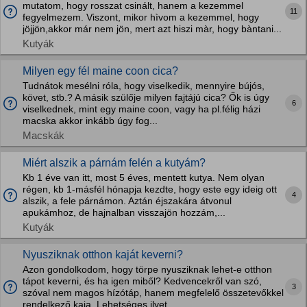
mutatom, hogy rosszat csinált, hanem a kezemmel
11
fegyelmezem. Viszont, mikor hìvom a kezemmel, hogy
jöjjön,akkor már nem jön, mert azt hiszi màr, hogy bàntani...
Kutyák
Milyen egy fél maine coon cica?
Tudnátok mesélni róla, hogy viselkedik, mennyire bújós,
követ, stb.? A másik szülője milyen fajtájú cica? Ők is úgy
6
viselkednek, mint egy maine coon, vagy ha pl.félig házi
macska akkor inkább úgy fog...
Macskák
Miért alszik a párnám felén a kutyám?
Kb 1 éve van itt, most 5 éves, mentett kutya. Nem olyan
régen, kb 1-másfél hónapja kezdte, hogy este egy ideig ott
4
alszik, a fele párnámon. Aztán éjszakára átvonul
apukámhoz, de hajnalban visszajön hozzám,...
Kutyák
Nyusziknak otthon kaját keverni?
Azon gondolkodom, hogy törpe nyusziknak lehet-e otthon
tápot keverni, és ha igen miből? Kedvencekről van szó,
3
szóval nem magos hízótáp, hanem megfelelő összetevőkkel
rendelkező kaja. Lehetséges ilyet...