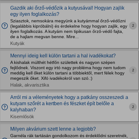
Gazdik aki őrző-védőzik a kutyusával! Hogyan zajlik
egy ilyen foglalkozás?
Sziasztok, nemsokára megyünk a kutyámmal őrző-védőzni
2
(legalábbis kipróbálni) és érdekelne hogy hogyan zajlik, egy
ilyen foglalkozás. A kutyám nem tipikusan őrző-védő fajta,
de a hajlam megvan benne. Mire...
Kutyák
Mennyi ideig kell külön tartani a hal ivadékokat?
A kishalak múlthét hétfőn születtek és nagyon szépen
fejlődnek. Viszont egy irtó nagy probléma hogy nem tudom
2
meddig kell őket külön tartani a többiektől, mert félek hogy
megeszik őket. Xifó ivadékokról van szó.:)
Halak, akvarisztika
Arról mi a véleményetek hogy a patkány osszeszedi a
kutyam szőrét a kertben és fészket épít belőle a
2
kalyhaban?
Kisemlősök
Milyen akvárium szett lenne a legjobb?
Garnéla rák tartásán gondolkozom és érdeklődni szeretnék,