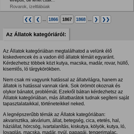
elrepült, de lehet csak...
Rovarok, ízeltlábúak
❮❮
❮
...
1866
1867
1868
...
❯
❯❯
Az Állatok kategóriáról:
Az Állatok kategóriában megtalálhatod a velünk élő
kiskedvencek és a vadon élő állatok témáit egyaránt.
Kérdezhetsz többek közt kutya, macska, madár, rovar, hüllő,
kisemlős, ló tárgykörökben.
Nem csak mi vagyunk hatással az állatvilágra, hanem az
állatok is hatással vannak ránk. Sok örömöt okoznak és
olykor bánatot, problémát. Ezekről bátran kérdezhetsz az
Állatok kategóriában, más állatbarátok tudnak segíteni saját
tapasztalataikkal, történeteikkel neked.
A legnépszerűbb témák az Állatok kategóriában:
akvarisztika, akvárium, állat, betegség, cica, etetés, hal,
háziállat, hörcsög, ivartalanítás, kiskutya, kölyök, kutya, ló,
lovaglás, macska, madár, nyúl, papagáj, tengerimalac.