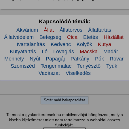
Kapcsolódó témák:
Akvárium
Állat
Állatorvos
Állattartás
Állatvédelem
Betegség
Cica
Etetés
Háziállat
Ivartalanítás
Kedvenc
Kölyök
Kutya
Kutyatartás
Ló
Lovaglás
Macska
Madár
Menhely
Nyúl
Papagáj
Patkány
Pók
Rovar
Szomszéd
Tengerimalac
Tenyésztő
Tyúk
Vadászat
Viselkedés
Sötét mód bekapcsolása
Te most a gyakorikerdesek.hu mobilverzióját böngészed, mely a
kisebb kijelzőméret miatt nem tartalmazza a weboldal összes
funkcióját.