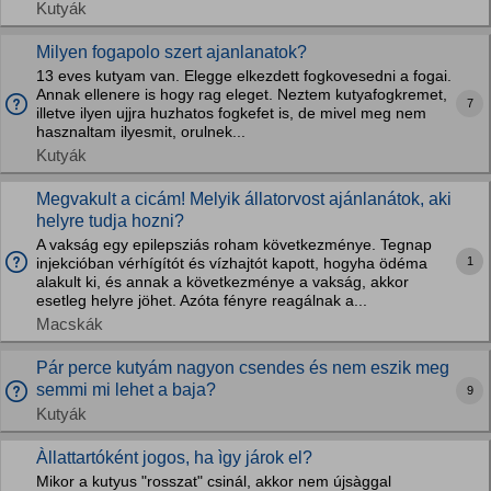
Kutyák
Milyen fogapolo szert ajanlanatok?
13 eves kutyam van. Elegge elkezdett fogkovesedni a fogai.
Annak ellenere is hogy rag eleget. Neztem kutyafogkremet,
7
illetve ilyen ujjra huzhatos fogkefet is, de mivel meg nem
hasznaltam ilyesmit, orulnek...
Kutyák
Megvakult a cicám! Melyik állatorvost ajánlanátok, aki
helyre tudja hozni?
A vakság egy epilepsziás roham következménye. Tegnap
1
injekcióban vérhígítót és vízhajtót kapott, hogyha ödéma
alakult ki, és annak a következménye a vakság, akkor
esetleg helyre jöhet. Azóta fényre reagálnak a...
Macskák
Pár perce kutyám nagyon csendes és nem eszik meg
semmi mi lehet a baja?
9
Kutyák
Àllattartóként jogos, ha ìgy járok el?
Mikor a kutyus "rosszat" csinál, akkor nem újsàggal