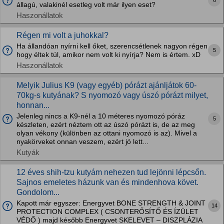
6
állagú, valakinél esetleg volt már ilyen eset?
Haszonállatok
Régen mi volt a juhokkal?
Ha állandóan nyírni kell őket, szerencsétlenek nagyon régen
5
hogy éltek túl, amikor nem volt ki nyírja? Nem is értem. xD
Haszonállatok
Melyik Julius K9 (vagy egyéb) pórázt ajánljátok 60-
70kg-s kutyának? S nyomozó vagy úszó pórázt milyet,
honnan...
Jelenleg nincs a K9-nél a 10 méteres nyomozó póráz
5
készleten, ezért néztem ott az úszó pórázt is, de az meg
olyan vékony (különben az ottani nyomozó is az). Mivel a
nyakörveket onnan veszem, ezért jó lett...
Kutyák
12 éves shih-tzu kutyám nehezen tud lejönni lépcsőn.
Sajnos emeletes házunk van és mindenhova követ.
Gondolom...
Kapott már egyszer: Energyvet BONE STRENGTH & JOINT
14
PROTECTION COMPLEX ( CSONTERŐSÍTŐ ÉS ÍZÜLET
VÉDŐ ) majd később Energyvet SKELEVET – DISZPLÁZIA