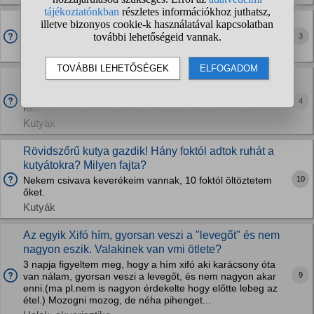
65-70 fürj előneveléséhez kb. mennyi hely
szükséges?
3
Haszonállatok
Mit csinál pontosan egy kutyás terapeuta? Milyet kell
hozzá elvegezni, hogy valaki az lehessen?
4
Kell mellé valami + szakma (pl pszichológus)? Megéri?
Kutyák
Rövidszőrű kutya gazdik! Hány foktól adtok ruhát a
kutyátokra? Milyen fajta?
10
Nekem csivava keverékeim vannak, 10 foktól öltöztetem
őket.
Kutyák
Az egyik Xifó hím, gyorsan veszi a "levegőt" és nem
nagyon eszik. Valakinek van vmi ötlete?
3 napja figyeltem meg, hogy a hím xifó aki karácsony óta
9
van nálam, gyorsan veszi a levegőt, és nem nagyon akar
enni.(ma pl.nem is nagyon érdekelte hogy előtte lebeg az
étel.) Mozogni mozog, de néha pihenget...