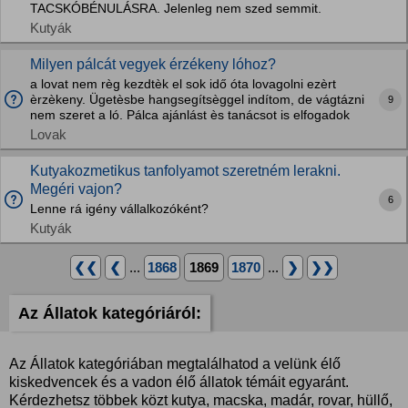
TACSKÓBÉNULÁSRA. Jelenleg nem szed semmit.
Kutyák
Milyen pálcát vegyek érzékeny lóhoz?
a lovat nem règ kezdtèk el sok idő óta lovagolni ezèrt
èrzèkeny. Ügetèsbe hangsegítsèggel indítom, de vágtázni
9
nem szeret a ló. Pálca ajánlást ès tanácsot is elfogadok
Lovak
Kutyakozmetikus tanfolyamot szeretném lerakni.
Megéri vajon?
6
Lenne rá igény vállalkozóként?
Kutyák
❮❮
❮
...
1868
1869
1870
...
❯
❯❯
Az Állatok kategóriáról:
Az Állatok kategóriában megtalálhatod a velünk élő
kiskedvencek és a vadon élő állatok témáit egyaránt.
Kérdezhetsz többek közt kutya, macska, madár, rovar, hüllő,