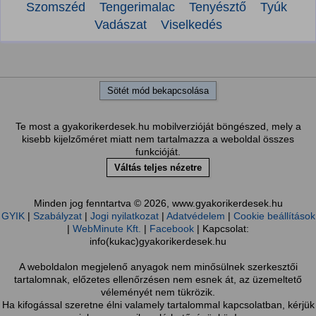
Szomszéd
Tengerimalac
Tenyésztő
Tyúk
Vadászat
Viselkedés
Sötét mód bekapcsolása
Te most a gyakorikerdesek.hu mobilverzióját böngészed, mely a
kisebb kijelzőméret miatt nem tartalmazza a weboldal összes
funkcióját.
Váltás teljes nézetre
Minden jog fenntartva © 2026, www.gyakorikerdesek.hu
GYIK
|
Szabályzat
|
Jogi nyilatkozat
|
Adatvédelem
|
Cookie beállítások
|
WebMinute Kft.
|
Facebook
| Kapcsolat:
info(kukac)gyakorikerdesek.hu
A weboldalon megjelenő anyagok nem minősülnek szerkesztői
tartalomnak, előzetes ellenőrzésen nem esnek át, az üzemeltető
véleményét nem tükrözik.
Ha kifogással szeretne élni valamely tartalommal kapcsolatban, kérjük