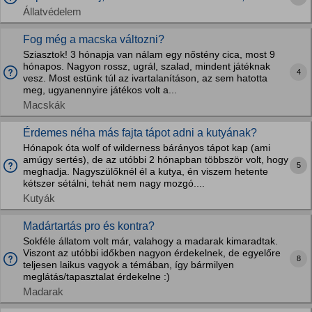
Állatvédelem
Fog még a macska változni?
Sziasztok! 3 hónapja van nálam egy nőstény cica, most 9
hónapos. Nagyon rossz, ugrál, szalad, mindent játéknak
4
vesz. Most estünk túl az ivartalanításon, az sem hatotta
meg, ugyanennyire játékos volt a...
Macskák
Érdemes néha más fajta tápot adni a kutyának?
Hónapok óta wolf of wilderness bárányos tápot kap (ami
amúgy sertés), de az utóbbi 2 hónapban többször volt, hogy
5
meghadja. Nagyszülőknél él a kutya, én viszem hetente
kétszer sétálni, tehát nem nagy mozgó....
Kutyák
Madártartás pro és kontra?
Sokféle állatom volt már, valahogy a madarak kimaradtak.
Viszont az utóbbi időkben nagyon érdekelnek, de egyelőre
8
teljesen laikus vagyok a témában, így bármilyen
meglátás/tapasztalat érdekelne :)
Madarak