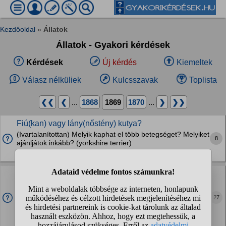
Kezdőoldal
»
Állatok
Állatok - Gyakori kérdések
Kérdések
Új kérdés
Kiemeltek
Válasz nélküliek
Kulcsszavak
Toplista
❮❮
❮
...
1868
1869
1870
...
❯
❯❯
Fiú(kan) vagy lány(nőstény) kutya?
(Ivartalanítottan) Melyik kaphat el több betegséget? Melyiket
8
ajánljátok inkább? (yorkshire terrier)
Kutyák
Milyen név illene hozzá?
Kb két hete fogadtunk örökbe egy lány cicát, de még mindig
nem találtunk neki megfelelő nevet. Ha van ötletetek írjatok.
27
Lehet ételnév: pl. gyümölcs Ember név külföldi vagy magyar
lényegében mindegy, ami...
Macskák