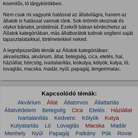
kisemlős, ló tárgykörökben.
Nem csak mi vagyunk hatással az állatvilágra, hanem az
állatok is hatással vannak ránk. Sok örömöt okoznak és
olykor bánatot, problémát. Ezekről bátran kérdezhetsz az
Állatok kategóriában, más állatbarátok tudnak segíteni saját
tapasztalataikkal, történeteikkel neked.
A legnépszerűbb témák az Állatok kategóriában:
akvarisztika, akvárium, állat, betegség, cica, etetés, hal,
háziállat, hörcsög, ivartalanítás, kiskutya, kölyök, kutya, ló,
lovaglás, macska, madár, nyúl, papagáj, tengerimalac.
Kapcsolódó témák:
Akvárium
Állat
Állatorvos
Állattartás
Állatvédelem
Betegség
Cica
Etetés
Háziállat
Ivartalanítás
Kedvenc
Kölyök
Kutya
Kutyatartás
Ló
Lovaglás
Macska
Madár
Menhely
Nyúl
Papagáj
Patkány
Pók
Rovar