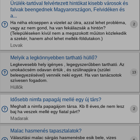
Ürülék-tartóval felvértezett hintókat kisebb városok és
falvak beengednek Magyarországon, Felvidéken és
a...
Ha néha elcseppen a vizelet az útra, azzal lehet probléma,
2
vagy az nem gond, ha van fekáliazsák a hintón?
(Településeken kívül nem a megszokott műúton közlekedik
a szekér, hanem ahol lehet mellék-földutakon.)
Lovak
Melyik a legkönnyebben tartható hüllő?
Legkevesebb hely igényes , legegyszerűbben tartható. Az
unokaöcsém odavan értük , és szülinapjára (szülei
13
beleegyezésével) vennék neki egyet. Ha van tanácsotok
szívesen fogadom.
Hüllők
Idősebb nimfa papagáj mellé egy új társ?
Meghalt a nimfa papagájom társa. Kb 8 éves,de nem lesz
2
baj ha veszek mellé egy fiatal párt?
Madarak
Malac hasmenés tapasztalatok?
Választási malac sárgás hasmenésbe esik bele, vizes