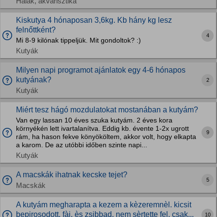
Halak, akvarisztika
Kiskutya 4 hónaposan 3,6kg. Kb hány kg lesz
felnőttként?
4
Mi 8-9 kilónak tippeljük. Mit gondoltok? :)
Kutyák
Milyen napi programot ajánlatok egy 4-6 hónapos
kutyának?
2
Kutyák
Miért tesz hágó mozdulatokat mostanában a kutyám?
Van egy lassan 10 éves szuka kutyám. 2 éves kora
környékén lett ivartalanítva. Eddig kb. évente 1-2x ugrott
9
rám, ha hason fekve könyököltem, akkor volt, hogy elkapta
a karom. De az utóbbi időben szinte napi...
Kutyák
A macskák ihatnak kecske tejet?
5
Macskák
A kutyám megharapta a kezem a kèzeremnèl. kicsit
bepirosodott. fàj, ès zsibbad. nem sèrtette fel, csak...
10