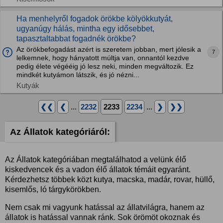
Ha menhelyről fogadok örökbe kölyökkutyát,
ugyanúgy hálás, mintha egy idősebbet,
tapasztaltabbat fogadnék örökbe?
Az örökbefogadást azért is szeretem jobban, mert jólesik a
7
lelkemnek, hogy hányatott múltja van, onnantól kezdve
pedig élete végééig jó lesz neki, minden megváltozik. Ez
mindkét kutyámon látszik, és jó nézni...
Kutyák
❮❮
❮
...
2232
2233
2234
...
❯
❯❯
Az Állatok kategóriáról:
Az Állatok kategóriában megtalálhatod a velünk élő
kiskedvencek és a vadon élő állatok témáit egyaránt.
Kérdezhetsz többek közt kutya, macska, madár, rovar, hüllő,
kisemlős, ló tárgykörökben.
Nem csak mi vagyunk hatással az állatvilágra, hanem az
állatok is hatással vannak ránk. Sok örömöt okoznak és