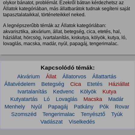
olykor bánatot, problémát. Ezekről bátran kérdezhetsz az
Állatok kategóriában, más állatbarátok tudnak segíteni saját
tapasztalataikkal, történeteikkel neked.
A legnépszerűbb témák az Állatok kategóriában:
akvarisztika, akvárium, állat, betegség, cica, etetés, hal,
háziállat, hörcsög, ivartalanítás, kiskutya, kölyök, kutya, ló,
lovaglás, macska, madár, nyúl, papagáj, tengerimalac.
Kapcsolódó témák:
Akvárium
Állat
Állatorvos
Állattartás
Állatvédelem
Betegség
Cica
Etetés
Háziállat
Ivartalanítás
Kedvenc
Kölyök
Kutya
Kutyatartás
Ló
Lovaglás
Macska
Madár
Menhely
Nyúl
Papagáj
Patkány
Pók
Rovar
Szomszéd
Tengerimalac
Tenyésztő
Tyúk
Vadászat
Viselkedés