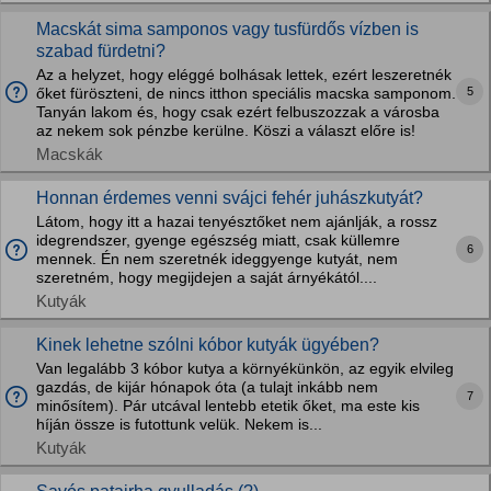
Macskát sima samponos vagy tusfürdős vízben is
szabad fürdetni?
Az a helyzet, hogy eléggé bolhásak lettek, ezért leszeretnék
5
őket füröszteni, de nincs itthon speciális macska samponom.
Tanyán lakom és, hogy csak ezért felbuszozzak a városba
az nekem sok pénzbe kerülne. Köszi a választ előre is!
Macskák
Honnan érdemes venni svájci fehér juhászkutyát?
Látom, hogy itt a hazai tenyésztőket nem ajánlják, a rossz
idegrendszer, gyenge egészség miatt, csak küllemre
6
mennek. Én nem szeretnék ideggyenge kutyát, nem
szeretném, hogy megijdejen a saját árnyékától....
Kutyák
Kinek lehetne szólni kóbor kutyák ügyében?
Van legalább 3 kóbor kutya a környékünkön, az egyik elvileg
gazdás, de kijár hónapok óta (a tulajt inkább nem
7
minősítem). Pár utcával lentebb etetik őket, ma este kis
híján össze is futottunk velük. Nekem is...
Kutyák