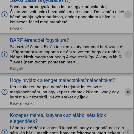
Savós patairha gyulladás (?)
Savós patairha gyulladása lett az egyik póninknak (
Állatorvos volt nála) bezabálás miatt sajnos. De szintén a két
2
hátsó patája nyírrothadásos, emiatt gondoltam kihívni a
kovácsot. Mivel még menthető...
Lovak
BARF étrenddel fogyókúra?
Sziasztok! A most 5kilós tacsi mix kutyusommal barfozunk és
180grammot kap naponta de észre vettem hogy az utóbbi
5
időben kicsit meghízott pedig 4 éve eszik így. A kutyus kb 6-
7 éves (nem tudom pontosan mert...
Kutyák
Hogy hívjátok a tengerimalacotokat/malacaitokat?
Kérlek titeket, hogy a nemét is írjátok le, és azt is
megköszönném, ha egy képet tudnátok küldeni, vagy egy
10
leírást a kinézetéről. Névötleteket gyűjtök.
Kisemlősök
Közepes méretű kutyának az alábbi séta idők
elegendőek?
Láttam a kérdést a kistestű kutyáról, hogy elegendő neki-e a
8
séta, és hát... megihletett, hogy én feltegyem, mert nekem is