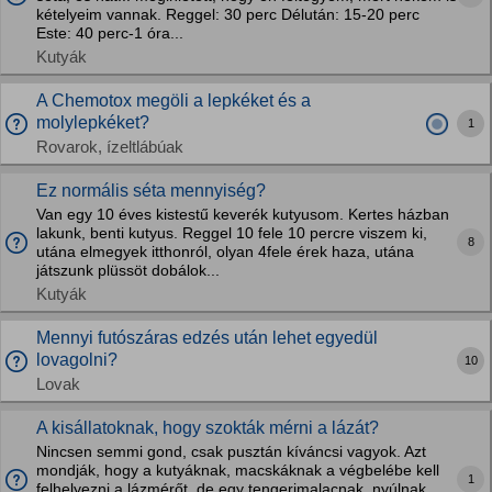
kételyeim vannak. Reggel: 30 perc Délután: 15-20 perc
Este: 40 perc-1 óra...
Kutyák
A Chemotox megöli a lepkéket és a
molylepkéket?
1
Rovarok, ízeltlábúak
Ez normális séta mennyiség?
Van egy 10 éves kistestű keverék kutyusom. Kertes házban
lakunk, benti kutyus. Reggel 10 fele 10 percre viszem ki,
8
utána elmegyek itthonról, olyan 4fele érek haza, utána
játszunk plüssöt dobálok...
Kutyák
Mennyi futószáras edzés után lehet egyedül
lovagolni?
10
Lovak
A kisállatoknak, hogy szokták mérni a lázát?
Nincsen semmi gond, csak pusztán kíváncsi vagyok. Azt
mondják, hogy a kutyáknak, macskáknak a végbelébe kell
1
felhelyezni a lázmérőt, de egy tengerimalacnak, nyúlnak,