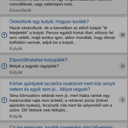
csincsillának, vagy valamilyen más...
Kisemlősök
Örököltünk egy kutyát. Hogyan tovább?
Házat vásároltunk, de a kennelben az előző tulajok "itt
felejtették" a kutyát. Persze egyből hívtuk őket, először fel
20
sem vették, majd amikor igen, akkor mondták, hogy őkmár
külföldön vannak, adjuk be a kutyát...
Kutyák
Elpusztíthatatlan kutyajáték?
Melyik a legjobb rágójáték?
13
Kutyák
Kérlek ajánljatok tacskóra nyakörvet mert már annyit
vettem és egyik sem jó... Milyet vegyek?
Sima bőrnyakörv sétánál nem jó, mert hiába rántok egy
6
határozottat rajta nem érdekli, a retriever póráz (tréner
ajánlotta:nyakas), lecsúszik róla mert kb selyemből van a
szőre :DD Vettünk neki félfojtót,...
Kutyák
Cicám stresszes, tovább szeretném adni bővebben