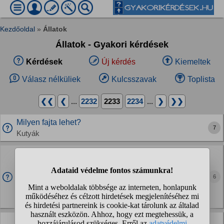
Kezdőoldal
»
Állatok
Állatok - Gyakori kérdések
Kérdések
Új kérdés
Kiemeltek
Válasz nélküliek
Kulcsszavak
Toplista
❮❮
❮
...
2232
2233
2234
...
❯
❯❯
Milyen fajta lehet?
7
Kutyák
Hogy eteted a macskád?
Arra lennék kíváncsi, hogy pl reggel, délben és este miket
adsz... Az én cicám 2 hós múlt, eddig mindig volt előtte
6
száraz és nedves táp is (a nedves frissen kitéve és amúgy
mindkettőt szépen eszi is). De pár...
Macskák
Szerintetek az milyen betegség jele ha a cica evés