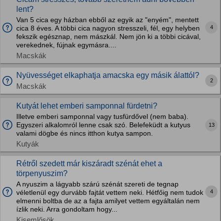
lent?
Van 5 cica egy házban ebből az egyik az "enyém", mentett
4
cica 8 éves. A többi cica nagyon stresszeli, fél, egy helyben
fekszik egésznap, nem mászkál. Nem jön ki a többi cicával,
verekednek, fújnak egymásra....
Macskák
Nyüvességet elkaphatja amacska egy másik álattól?
2
Macskák
Kutyát lehet emberi samponnal fürdetni?
Illetve emberi samponnal vagy tusfürdővel (nem baba).
Egyszeri alkalomról lenne csak szó. Belefeküdt a kutyus
13
valami dögbe és nincs itthon kutya sampon.
Kutyák
Rétről szedett már kiszáradt szénát ehet a
törpenyuszim?
A nyuszim a lágyabb szárú szénát szereti de tegnap
4
véletlenül egy durvább fajtát vettem neki. Hétfőig nem tudok
elmenni boltba de az a fajta amilyet vettem egyáltalán nem
ízlik neki. Arra gondoltam hogy...
Kisemlősök