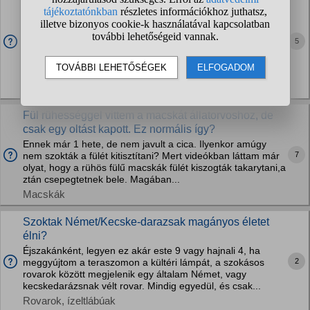
után rögtön megy az álomba és úgy csinál mintha
kakilna de mégse kakil?
1-2 napja kevesebbet is eszik de amint eszik utána 1-2 órán
5
keresztül csak az álomba úgy csinál mintha kakilna. De
közbe egy két kis valamit latni6az alomba. Mintha
becsurgatna oda vagy egy picit kakilna
Macskák
Fül rühességgel vittem a macskát állatorvoshoz, de
csak egy oltást kapott. Ez normális így?
Ennek már 1 hete, de nem javult a cica. Ilyenkor amúgy
7
nem szokták a fülét kitisztítani? Mert videókban láttam már
olyat, hogy a rühös fülű macskák fülét kiszogták takarytani,a
ztán csepegtetnek bele. Magában...
Macskák
Szoktak Német/Kecske-darazsak magányos életet
élni?
Éjszakánként, legyen ez akár este 9 vagy hajnali 4, ha
2
meggyújtom a teraszomon a kültéri lámpát, a szokásos
rovarok között megjelenik egy általam Német, vagy
kecskedarázsnak vélt rovar. Mindig egyedül, és csak...
Rovarok, ízeltlábúak