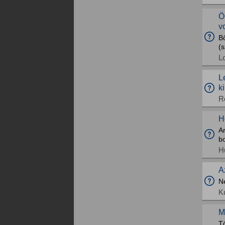
Ö
v
B
(s
L
L
k
R
H
A
b
H
A
N
K
M
T