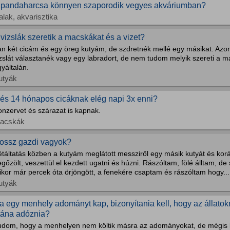
 pandaharcsa könnyen szaporodik vegyes akváriumban?
alak, akvarisztika
 vizslák szeretik a macskákat és a vizet?
an két cicám és egy öreg kutyám, de szdretnék mellé egy másikat. Az
izslát választanék vagy egy labradort, de nem tudom melyik szereti a 
yáltalán.
utyák
 és 14 hónapos cicáknak elég napi 3x enni?
onzervet és szárazat is kapnak.
acskák
ossz gazdi vagyok?
étáltatás közben a kutyám meglátott messziről egy másik kutyát és kor
gőzölt, veszettül el kezdett ugatni és húzni. Rászóltam, fölé álltam, d
kor már percek óta örjöngött, a fenekére csaptam és rászóltam hogy...
utyák
a egy menhely adományt kap, bizonyítania kell, hogy az állatokra
tána adóznia?
udom, hogy a menhelyen nem költik másra az adományokat, de mégis k