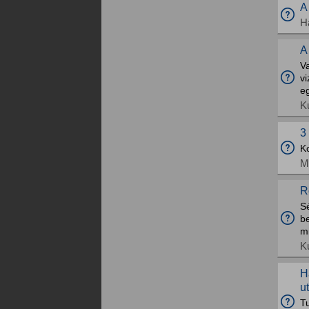
A
H
A
V
v
eg
K
3
K
M
R
S
be
mi
K
H
u
T