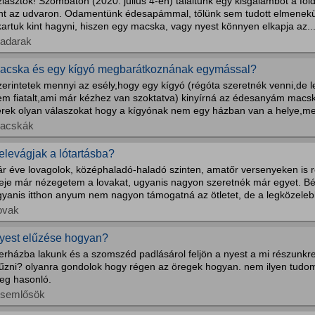
iasztok! Szombaton (2020. július 4-én) találtunk egy kisgalambot a föl
int az udvaron. Odamentünk édesapámmal, tőlünk sem tudott elmenekü
artuk kint hagyni, hiszen egy macska, vagy nyest könnyen elkapja az..
adarak
acska és egy kígyó megbarátkoznának egymással?
zerintetek mennyi az esély,hogy egy kígyó (régóta szeretnék venni,de 
em fiatalt,ami már kézhez van szoktatva) kinyírná az édesanyám mac
érek olyan válaszokat hogy a kígyónak nem egy házban van a helye,me
acskák
elevágjak a lótartásba?
ár éve lovagolok, középhaladó-haladó szinten, amatőr versenyeken is 
deje már nézegetem a lovakat, ugyanis nagyon szeretnék már egyet. Bér
yanis itthon anyum nem nagyon támogatná az ötletet, de a legközelebbi
ovak
yest elűzése hogyan?
kerházba lakunk és a szomszéd padlásárol feljön a nyest a mi részunkr
lűzni? olyanra gondolok hogy régen az öregek hogyan. nem ilyen tud
eg hasonló.
isemlősök