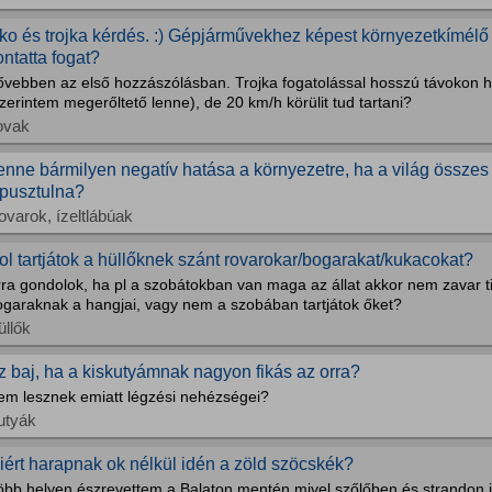
ko és trojka kérdés. :) Gépjárművekhez képest környezetkímélő
ontatta fogat?
ővebben az első hozzászólásban. Trojka fogatolással hosszú távokon 
zerintem megerőltető lenne), de 20 km/h körülit tud tartani?
ovak
enne bármilyen negatív hatása a környezetre, ha a világ összes 
ipusztulna?
ovarok, ízeltlábúak
ol tartjátok a hüllőknek szánt rovarokar/bogarakat/kukacokat?
rra gondolok, ha pl a szobátokban van maga az állat akkor nem zavar t
ogaraknak a hangjai, vagy nem a szobában tartjátok őket?
üllők
z baj, ha a kiskutyámnak nagyon fikás az orra?
em lesznek emiatt légzési nehézségei?
utyák
iért harapnak ok nélkül idén a zöld szöcskék?
öbb helyen észrevettem a Balaton mentén mivel szőlőben és strandon 