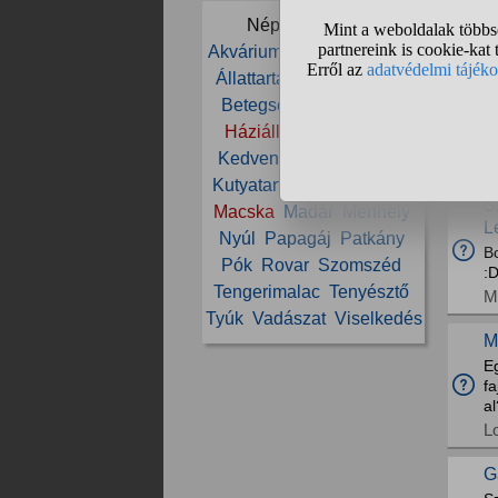
M
Népszerű témák:
M
Akvárium
Állat
Állatorvos
H
Állattartás
Állatvédelem
Betegség
Cica
Etetés
D
Háziállat
Ivartalanítás
Ha
Kedvenc
Kölyök
Kutya
L
Kutyatartás
Ló
Lovaglás
S
Macska
Madár
Menhely
L
Nyúl
Papagáj
Patkány
B
Pók
Rovar
Szomszéd
:D
Tengerimalac
Tenyésztő
M
Tyúk
Vadászat
Viselkedés
M
Eg
fa
al
L
G