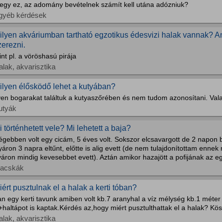
egy ez, az adomány bevételnek számít kell utána adózniuk?
gyéb kérdések
ilyen akváriumban tartható egzotikus édesvizi halak vannak? Am
zerezni.
nt pl. a vöröshasú pirája
alak, akvarisztika
ilyen élősködő lehet a kutyában?
lyen bogarakat találtuk a kutyaszőrében és nem tudom azonosítani. Val
utyák
i történhetett vele? Mi lehetett a baja?
gebben volt egy cicám, 5 éves volt. Sokszor elcsavargott de 2 napon b
áron 3 napra eltűnt, előtte is alig evett (de nem tulajdonítottam ennek
áron mindig kevesebbet evett). Aztán amikor hazajött a pofijának az egy
acskák
iért pusztulnak el a halak a kerti tóban?
n egy kerti tavunk amiben volt kb.7 aranyhal a víz mélység kb.1 méter
+haltápot is kaptak.Kérdés az,hogy miért pusztulthattak el a halak? Kös
alak, akvarisztika