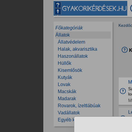
Kezdőo
Főkategóriák
Állatok
Állatvédelem
Halak, akvarisztika
K
Haszonállatok
Hüllők
Kisemlősök
Kutyák
M
Lovak
S
Macskák
lo
Madarak
M
Rovarok, ízeltlábúak
L
Vadállatok
I
Egyéb kérdések
H