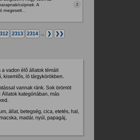
harapnak/csípnek. A
2
ó megesett...
312
2313
2314
...
❯
❯❯
a vadon élő állatok témáit
, kisemlős, ló tárgykörökben.
hatással vannak ránk. Sok örömöt
z Állatok kategóriában, más
ked.
, állat, betegség, cica, etetés, hal,
s, macska, madár, nyúl, papagáj,