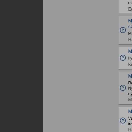
m
E
M
s
Mi
H
M
I
K
M
Ré
Ny
ny
M
M
Va
is
H