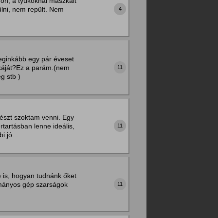
dön, a tyúkoknál mászkált
lni, nem repült. Nem
4
.
leginkább egy pár éveset
skáját?Ez a parám.(nem
11
g stb )
részt szoktam venni. Egy
tartásban lenne ideális,
11
 jó...
e is, hogyan tudnánk őket
ományos gép szarságok
11