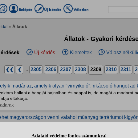
ldal
»
Állatok
Állatok - Gyakori kérdés
érdések
Új kérdés
Kiemeltek
Válasz nélküli
❮❮
❮
...
2305
2306
2307
2308
2309
2310
2311
2
elyik madár az, amelyik olyan "virnyikoló", rikácsoló hangot ad
zoktam hallani a hangját hajnalban és nappal is, de magát a madarat n
mbja eltakarja.
adarak
ehet magyarországon venni valahol műanyag terráriumot kígyó
lyenre gondolok
üllők