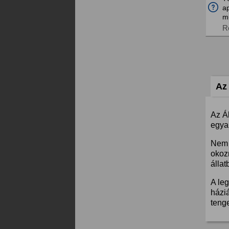
a
m
R
Az 
Az Á
egyar
Nem 
okoz
állat
A leg
háziá
teng