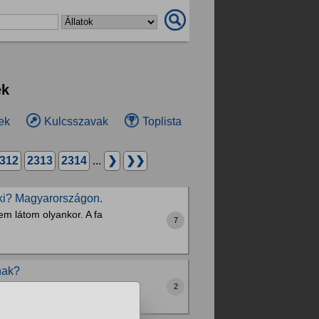
ek
ek
Kulcsszavak
Toplista
312
2313
2314
...
❯
❯❯
 ki? Magyarországon.
em látom olyankor. A fa
7
nak?
2