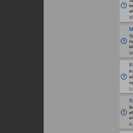
Sz
k
ak
M
M
S
n
k
M
B
P
i
ug
L
N
I
e
m
K