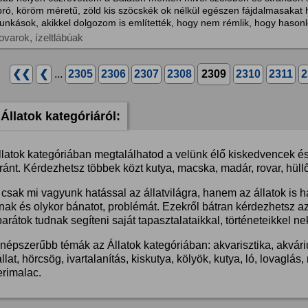
pró, köröm méretű, zöld kis szöcskék ok nélkül egészen fájdalmasakat 
unkások, akikkel dolgozom is említették, hogy nem rémlik, hogy hasonl
ovarok, ízeltlábúak
❮❮
❮
...
2305
2306
2307
2308
2309
2310
2311
2
Állatok kategóriáról:
llatok kategóriában megtalálhatod a velünk élő kiskedvencek és 
ánt. Kérdezhetsz többek közt kutya, macska, madár, rovar, hüllő
csak mi vagyunk hatással az állatvilágra, hanem az állatok is 
nak és olykor bánatot, problémát. Ezekről bátran kérdezhetsz a
barátok tudnak segíteni saját tapasztalataikkal, történeteikkel ne
népszerűbb témák az Állatok kategóriában: akvarisztika, akvárium
llat, hörcsög, ivartalanítás, kiskutya, kölyök, kutya, ló, lovaglá
erimalac.