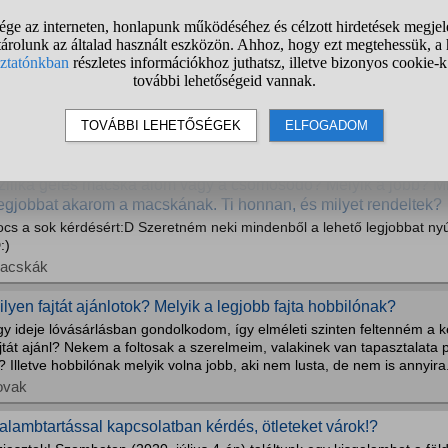
elyik magyar állatkertben van a legtöbb fajta kígyó?
érgeskígyók/óriáskígyók egyaránt
üllők
íjlovas REV után miben indulhatok?
 leteszem a díjlovas REV-et, melyik kategóriákban indulhatok közvetle
ovak
zilika géles macska alom vagy a csomosodó? Melyik a jobb? M
egjobbat akarom a macskának. Ti honnan, és milyet rendeltek?
ocs a sok kérdésért:D Szeretném neki mindenből a lehető legjobbat nyú
:)
acskák
ilyen fajtát ajánlotok? Melyik a legjobb fajta hobbilónak?
y ideje lóvásárlásban gondolkodom, így elméleti szinten feltenném a k
jtát ajánl? Nekem a foltosak a szerelmeim, valakinek van tapasztalata p
? Illetve hobbilónak melyik volna jobb, aki nem lusta, de nem is annyira.
ovak
alambtartással kapcsolatban kérdés, ötleteket várok!?