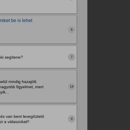
iket be is lehet
5
aki segítene?
7
elül mindig hazajött.
 nagyobb figyelmet, mert
14
ik...
 és van bent levegőztető
4
zi a válaszokat!!