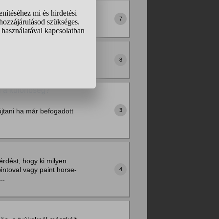
7
nül?
8
i a különbség?
jtani ha már befogadott
3
érdést, hogy ki milyen
intoval vagy paint horse-
4
..