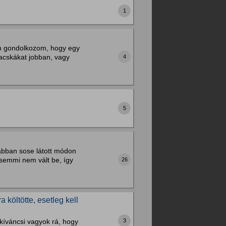
1
on gondolkozom, hogy egy
macskákat jobban, vagy
4
5
ábban sose látott módon
e semmi nem vált be, így
26
 költötte, esetleg kell
íváncsi vagyok rá, hogy
3