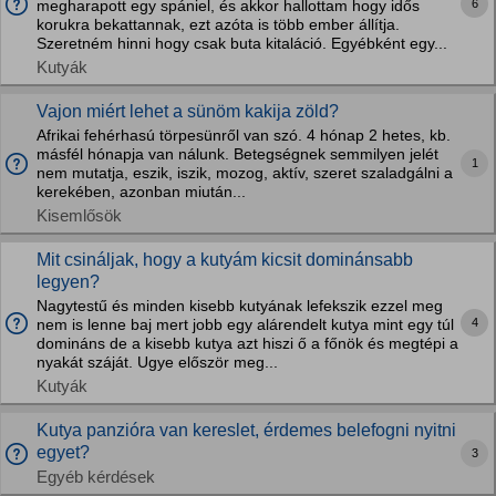
6
megharapott egy spániel, és akkor hallottam hogy idős
korukra bekattannak, ezt azóta is több ember állítja.
Szeretném hinni hogy csak buta kitaláció. Egyébként egy...
Kutyák
Vajon miért lehet a sünöm kakija zöld?
Afrikai fehérhasú törpesünről van szó. 4 hónap 2 hetes, kb.
másfél hónapja van nálunk. Betegségnek semmilyen jelét
1
nem mutatja, eszik, iszik, mozog, aktív, szeret szaladgálni a
kerekében, azonban miután...
Kisemlősök
Mit csináljak, hogy a kutyám kicsit dominánsabb
legyen?
Nagytestű és minden kisebb kutyának lefekszik ezzel meg
4
nem is lenne baj mert jobb egy alárendelt kutya mint egy túl
domináns de a kisebb kutya azt hiszi ő a főnök és megtépi a
nyakát száját. Ugye először meg...
Kutyák
Kutya panzióra van kereslet, érdemes belefogni nyitni
egyet?
3
Egyéb kérdések