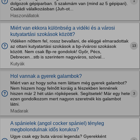
1
dolgozok gépiparban. 5 szakmám van (mind az 5 gépipari).
Családi válalkozásban (Juh-ot...
Haszonállatok
Miért van ekkora különbség a vidéki és a városi
kutyatartási szokások között?
Vidéken nőttem fel, rossz bevallani, de eléggé elmaradottak
13
az ottani kutyatartási szokások a bp-i/városi szokások
között. Nem csak Bp-re gondolok! Győr, Pécs,
Debrecen...stb is szerintem nagyváros, szóval...
Kutyák
Hol vannak a gyerek galambok?
Miért van az hogy soha nem láttam még gyerek galambot?
Nem hiszem hogy felnőtt koráig a fészekben lennének
hiszen már 2 hét után röpképesek. Segítsetek! Már egy hete
3
ezen gondolkozom mert nagyon szeretnék kis galambot
látni.
Madarak
A spánielek (angol cocker spániel) tényleg
megbolondulnak idős korukra?
Ugye csak egy buta városi legenda? Gyerekként