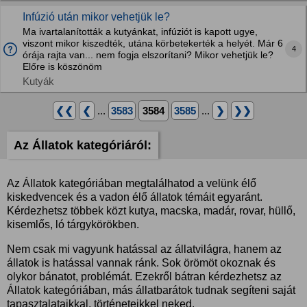
Infúzió után mikor vehetjük le?
Ma ivartalanították a kutyánkat, infúziót is kapott ugye,
viszont mikor kiszedték, utána körbetekerték a helyét. Már 6
4
órája rajta van... nem fogja elszorítani? Mikor vehetjük le?
Előre is köszönöm
Kutyák
❮❮
❮
...
3583
3584
3585
...
❯
❯❯
Az Állatok kategóriáról:
Az Állatok kategóriában megtalálhatod a velünk élő
kiskedvencek és a vadon élő állatok témáit egyaránt.
Kérdezhetsz többek közt kutya, macska, madár, rovar, hüllő,
kisemlős, ló tárgykörökben.
Nem csak mi vagyunk hatással az állatvilágra, hanem az
állatok is hatással vannak ránk. Sok örömöt okoznak és
olykor bánatot, problémát. Ezekről bátran kérdezhetsz az
Állatok kategóriában, más állatbarátok tudnak segíteni saját
tapasztalataikkal, történeteikkel neked.