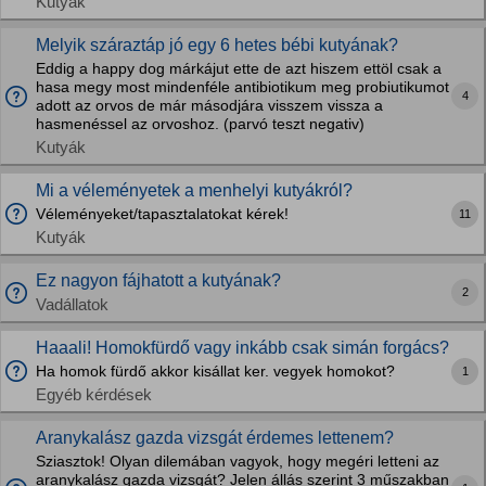
Kutyák
Melyik száraztáp jó egy 6 hetes bébi kutyának?
Eddig a happy dog márkájut ette de azt hiszem ettöl csak a
hasa megy most mindenféle antibiotikum meg probiutikumot
4
adott az orvos de már másodjára visszem vissza a
hasmenéssel az orvoshoz. (parvó teszt negativ)
Kutyák
Mi a véleményetek a menhelyi kutyákról?
Véleményeket/tapasztalatokat kérek!
11
Kutyák
Ez nagyon fájhatott a kutyának?
2
Vadállatok
Haaali! Homokfürdő vagy inkább csak simán forgács?
Ha homok fürdő akkor kisállat ker. vegyek homokot?
1
Egyéb kérdések
Aranykalász gazda vizsgát érdemes lettenem?
Sziasztok! Olyan dilemában vagyok, hogy megéri letteni az
aranykalász gazda vizsgát? Jelen állás szerint 3 műszakban