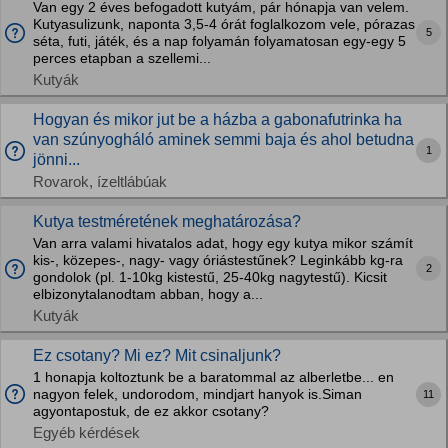
Van egy 2 éves befogadott kutyám, pár hónapja van velem.
Kutyasulizunk, naponta 3,5-4 órát foglalkozom vele, pórazas
5
séta, futi, játék, és a nap folyamán folyamatosan egy-egy 5
perces etapban a szellemi...
Kutyák
Hogyan és mikor jut be a házba a gabonafutrinka ha
van szúnyogháló aminek semmi baja és ahol betudna
1
jönni...
Rovarok, ízeltlábúak
Kutya testméretének meghatározása?
Van arra valami hivatalos adat, hogy egy kutya mikor számít
kis-, közepes-, nagy- vagy óriástestűnek? Leginkább kg-ra
2
gondolok (pl. 1-10kg kistestű, 25-40kg nagytestű). Kicsit
elbizonytalanodtam abban, hogy a...
Kutyák
Ez csotany? Mi ez? Mit csinaljunk?
1 honapja koltoztunk be a baratommal az alberletbe... en
nagyon felek, undorodom, mindjart hanyok is.Siman
11
agyontapostuk, de ez akkor csotany?
Egyéb kérdések