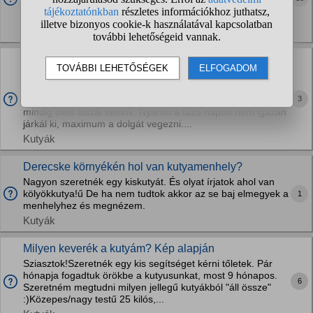
követése, ülés, beugratás, stb. Nem tudom, hogy mennyire
fontos-e de terepen fogok kezdeni...
Lovak
Kertes házban tartott kutya szobatiszta lesz 1 napra
panelban?
7 éves kutyusról van szó. Mi kertesben lakunk, de van
3
kutyaajtó neki, így bármikor tud közlekedni ki-be. Éjszaka
mindig bent alszik velünk. Nyáron a tűző napon nem igazán
járkál ki, maximum a dolgát vegezni....
Kutyák
Derecske környékén hol van kutyamenhely?
Nagyon szeretnék egy kiskutyát. És olyat írjatok ahol van
kölyökkutya!ű De ha nem tudtok akkor az se baj elmegyek a
1
menhelyhez és megnézem.
Kutyák
Milyen keverék a kutyám? Kép alapján
Sziasztok!Szeretnék egy kis segítséget kérni tőletek. Pár
hónapja fogadtuk örökbe a kutyusunkat, most 9 hónapos.
6
Szeretném megtudni milyen jellegű kutyákból "áll össze"
:)Közepes/nagy testű 25 kilós,...