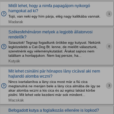
Mitől lehet, hogy a nimfa papagájom nyikorgó
hamgokat ad ki?
1
Tojó, van neki egy hím párja, elég nagy kalitkába vannak.
Madarak
Székesfehérváron melyek a legjobb állatorvosi
rendelők?
Sziasztok! Tegnap fogadtunk örökbe egy kutyust. Nekünk
0
legközelebb a Cat-Dog Bt. lenne, de mielőtt választunk,
szeretnénk egy véleménykutatást. Árakat sajnos nem
találtam a honlapjukon. Nem baj persze, ha...
Kutyák
Mit lehet csinàlni pàr hónapos làny cicàval aki nem
hajlandó alomba wczni?
Nincs ivartalanítva a làny cica most màr a fiú cica
3
megtanulnà ne menjen bele a làny cica almàba de így se
akar alomba wczni a kis cica és az egész lakàst körbe
pisilni. Mit lehet vele kezdeni màr sok mindent...
Macskák
Befogadott kutya a foglalkozás ellenére is lopkod?