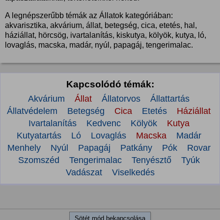
A legnépszerűbb témák az Állatok kategóriában:
akvarisztika, akvárium, állat, betegség, cica, etetés, hal,
háziállat, hörcsög, ivartalanítás, kiskutya, kölyök, kutya, ló,
lovaglás, macska, madár, nyúl, papagáj, tengerimalac.
Kapcsolódó témák:
Akvárium
Állat
Állatorvos
Állattartás
Állatvédelem
Betegség
Cica
Etetés
Háziállat
Ivartalanítás
Kedvenc
Kölyök
Kutya
Kutyatartás
Ló
Lovaglás
Macska
Madár
Menhely
Nyúl
Papagáj
Patkány
Pók
Rovar
Szomszéd
Tengerimalac
Tenyésztő
Tyúk
Vadászat
Viselkedés
Sötét mód bekapcsolása