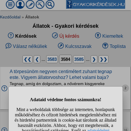
Kezdőoldal
»
Állatok
Állatok - Gyakori kérdések
Kérdések
Új kérdés
Kiemeltek
Válasz nélküliek
Kulcsszavak
Toplista
❮❮
❮
...
3583
3584
3585
...
❯
❯❯
A törpesünöm negyven centimétert zuhant tegnap
este. Vigyem állatorvoshoz? Lehet valami baja?
Tegnap, amíg én dolgoztam, a nővérem kisgyereke
2
gyakorlatilag belemászott a süni terráriumába,
szerencsétlen meg, hogy meneküljön, kiugrott belőle. 30-40
cm magasan van, a parkettára esett. Én késő este értem...
Kisemlősök
Hogyan kell helyesen kiülni a vágtát?
Sziasztok! Valaki el tudná részletesen magyarázni, hogy
hogyan kell kiülni a vágtát? Testtartás, a ló mozgásának
16