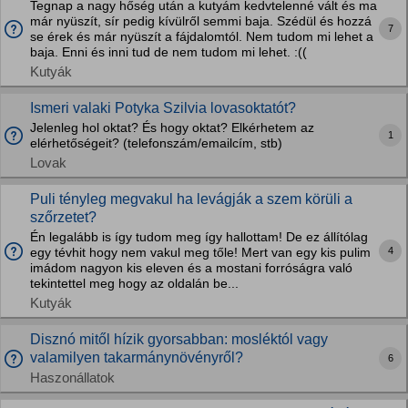
Tegnap a nagy hőség után a kutyám kedvtelenné vált és ma
már nyüszít, sír pedig kívülről semmi baja. Szédül és hozzá
7
se érek és már nyüszít a fájdalomtól. Nem tudom mi lehet a
baja. Enni és inni tud de nem tudom mi lehet. :((
Kutyák
Ismeri valaki Potyka Szilvia lovasoktatót?
Jelenleg hol oktat? És hogy oktat? Elkérhetem az
1
elérhetőségeit? (telefonszám/emailcím, stb)
Lovak
Puli tényleg megvakul ha levágják a szem körüli a
szőrzetet?
Én legalább is így tudom meg így hallottam! De ez állítólag
4
egy tévhit hogy nem vakul meg tőle! Mert van egy kis pulim
imádom nagyon kis eleven és a mostani forróságra való
tekintettel meg hogy az oldalán be...
Kutyák
Disznó mitől hízik gyorsabban: mosléktól vagy
valamilyen takarmánynövényről?
6
Haszonállatok