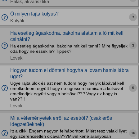
Halak, akvarisztika
Ő milyen fajta kutyus?
3
Kutyák
Ha esetleg ágaskodna, bakolna alattam a ló mit kell
csinálni?
3
Ha esetleg ágaskodna, bakolna mit kell tenni? Mire figyeljek
oda hogy ne essek le? Tippek?
Lovak
Hogyan tudom el dönteni hogyha a lovam hamis lábra
uget?
Ugye rajta ülök és azt nem tudom hogy melyik lábával kell
5
emelkednem együtt hogy ne ugessen hamisan a kulsovel
emelkedjek együtt vagy a belsővel??? Vagy ez hogy is
van??!!
Lovak
Mi a véleményetek erről az esetről? (csak erős
idegzetűeknek)
Itt a cikk: Engem nagyon felháborított. Miért tesz valaki ilyet
16
egy szerencsétlen cicával???Mivel kéne arányosan