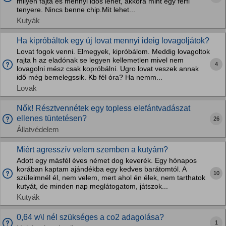
milyen fajta és mennyi idős lehet, akkora mint egy férfi
tenyere. Nincs benne chip.Mit lehet...
Kutyák
Ha kipróbáltok egy új lovat mennyi ideig lovagoljátok?
Lovat fogok venni. Elmegyek, kipróbálom. Meddig lovagoltok
rajta h az eladónak se legyen kellemetlen mivel nem
4
lovagolni mész csak kopróbálni. Ugro lovat veszek annak
idő még bemelegssik. Kb fél óra? Ha nemm...
Lovak
Nők! Résztvennétek egy topless elefántvadászat
ellenes tüntetésen?
26
Állatvédelem
Miért agresszív velem szemben a kutyám?
Adott egy másfél éves német dog keverék. Egy hónapos
korában kaptam ajándékba egy kedves barátomtól. A
10
szüleimnél él, nem velem, mert ahol én élek, nem tarthatok
kutyát, de minden nap meglátogatom, játszok...
Kutyák
0,64 w\l nél szükséges a co2 adagolása?
1