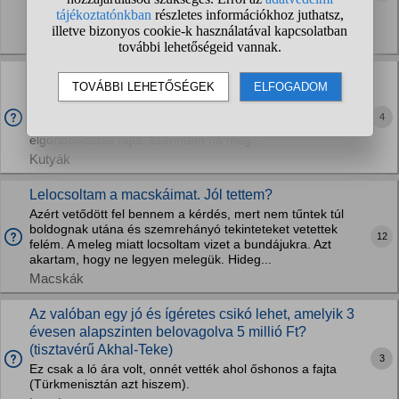
milyen szinű kutyát ? raknak a másikra hogy ilyen színeket
kapjanak?
Kutyák
Igy jó lenne? Többi lent!
Sziasztok....szeretnék egy bullterriert vagy egy oriás
schnauzert..társasházba lakunk...eddig nem engedték meg
4
a szuleim de most fogok el ballagni ebben az évben es mar
elgondolkoztak rajta..szerintem ha meg...
Kutyák
Lelocsoltam a macskáimat. Jól tettem?
Azért vetődött fel bennem a kérdés, mert nem tűntek túl
boldognak utána és szemrehányó tekinteteket vetettek
12
felém. A meleg miatt locsoltam vizet a bundájukra. Azt
akartam, hogy ne legyen melegük. Hideg...
Macskák
Az valóban egy jó és ígéretes csikó lehet, amelyik 3
évesen alapszinten belovagolva 5 millió Ft?
(tisztavérű Akhal-Teke)
3
Ez csak a ló ára volt, onnét vették ahol őshonos a fajta
(Türkmenisztán azt hiszem).