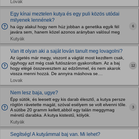
Lovak
Egy kínai meztelen kutya és egy puli közös utódai
milyenek lennének?
6
ha úgy alakul hogy nem húz jobban a genetika egyik fél
javára sem, hanem közel azonos arányban valósul meg
Kutyák
Van itt olyan aki a saját lován tanult meg lovagolni?
Az ügetés már megy, viszont a vágtát most kezdtem csak,
úgyhogy azt még csak futószáron gyakoroltam. Az a baj
12
hogy elégé összevesztem az edzőmmel, és nem akarok
vissza menni hozzá. De annyira máshova se....
Lovak
Nem lesz baja, ugye?
Épp sütök, és leesett egy kis darab élesztő, a kutya persze
rögtön rávetette magát, szóval esélyem se volt elvenni tőle.
3
A sütibe 20 gramm kellett,abból egy talán meggymag
méretű darabka. A kutya kistestű, kölyök.
Kutyák
Segítség! A kutyámmal baj van. Mi lehet?