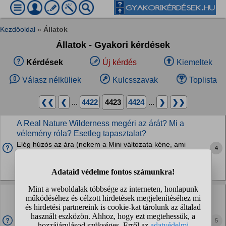
Kezdőoldal
»
Állatok
Állatok - Gyakori kérdések
Kérdések
Új kérdés
Kiemeltek
Válasz nélküliek
Kulcsszavak
Toplista
❮❮
❮
...
4422
4423
4424
...
❯
❯❯
A Real Nature Wilderness megéri az árát? Mi a
vélemény róla? Esetleg tapasztalat?
Elég húzós az ára (nekem a Mini változata kéne, ami
4
2000ft/kg) Érdekelne az is, hogy mekkorák a tápszemek.
Köszönöm
Kutyák
Milyen színű kutya kell kék párosításhoz, vagy lila?
Ez csak kíváncsiságból kérdezem, nem vagyok szaporító
meg semmi ilyesmi, csak láttam hogy lila,kék merle szinű
Francia buldogok jóval drágáb és tudni szeretném hogy
5