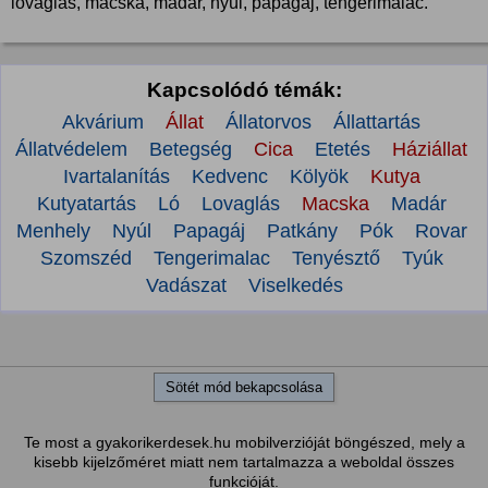
lovaglás, macska, madár, nyúl, papagáj, tengerimalac.
Kapcsolódó témák:
Akvárium
Állat
Állatorvos
Állattartás
Állatvédelem
Betegség
Cica
Etetés
Háziállat
Ivartalanítás
Kedvenc
Kölyök
Kutya
Kutyatartás
Ló
Lovaglás
Macska
Madár
Menhely
Nyúl
Papagáj
Patkány
Pók
Rovar
Szomszéd
Tengerimalac
Tenyésztő
Tyúk
Vadászat
Viselkedés
Sötét mód bekapcsolása
Te most a gyakorikerdesek.hu mobilverzióját böngészed, mely a
kisebb kijelzőméret miatt nem tartalmazza a weboldal összes
funkcióját.