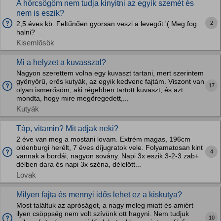
A hörcsögöm nem tudja kinyitni az egyik szemét és
nem is eszik?
2
2,5 éves kb. Feltűnően gyorsan veszi a levegőt:'( Meg fog
halni?
Kisemlősök
Mi a helyzet a kuvasszal?
Nagyon szerettem volna egy kuvaszt tartani, mert szerintem
gyönyörű, erős kutyák, az egyik kedvenc fajtám. Viszont van
17
olyan ismerősöm, aki régebben tartott kuvaszt, és azt
mondta, hogy mire megöregedett,...
Kutyák
Táp, vitamin? Mit adjak neki?
2 éve van meg a mostani lovam. Extrém magas, 196cm
oldenburgi herélt, 7 éves díjugratok vele. Folyamatosan kint
4
vannak a bordái, nagyon sovány. Napi 3x eszik 3-2-3 zab+
délben dara és napi 3x széna, délelőtt...
Lovak
Milyen fajta és mennyi idős lehet ez a kiskutya?
Most találtuk az apróságot, a nagy meleg miatt és amiért
ilyen csöppség nem volt szívünk ott hagyni. Nem tudjuk
10