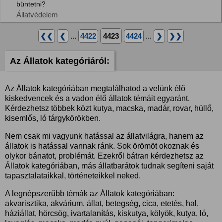
büntetni?
Állatvédelem
❮❮
❮
...
4422
4423
4424
...
❯
❯❯
Az Állatok kategóriáról:
Az Állatok kategóriában megtalálhatod a velünk élő
kiskedvencek és a vadon élő állatok témáit egyaránt.
Kérdezhetsz többek közt kutya, macska, madár, rovar, hüllő,
kisemlős, ló tárgykörökben.
Nem csak mi vagyunk hatással az állatvilágra, hanem az
állatok is hatással vannak ránk. Sok örömöt okoznak és
olykor bánatot, problémát. Ezekről bátran kérdezhetsz az
Állatok kategóriában, más állatbarátok tudnak segíteni saját
tapasztalataikkal, történeteikkel neked.
A legnépszerűbb témák az Állatok kategóriában:
akvarisztika, akvárium, állat, betegség, cica, etetés, hal,
háziállat, hörcsög, ivartalanítás, kiskutya, kölyök, kutya, ló,