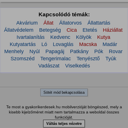
Kapcsolódó témák:
Akvárium
Állat
Állatorvos
Állattartás
Állatvédelem
Betegség
Cica
Etetés
Háziállat
Ivartalanítás
Kedvenc
Kölyök
Kutya
Kutyatartás
Ló
Lovaglás
Macska
Madár
Menhely
Nyúl
Papagáj
Patkány
Pók
Rovar
Szomszéd
Tengerimalac
Tenyésztő
Tyúk
Vadászat
Viselkedés
Sötét mód bekapcsolása
Te most a gyakorikerdesek.hu mobilverzióját böngészed, mely a
kisebb kijelzőméret miatt nem tartalmazza a weboldal összes
funkcióját.
Váltás teljes nézetre