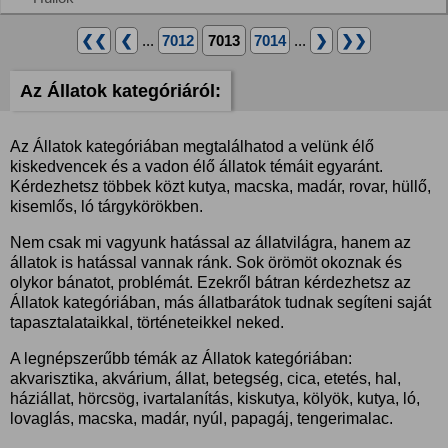
❮❮
❮
...
7012
7013
7014
...
❯
❯❯
Az Állatok kategóriáról:
Az Állatok kategóriában megtalálhatod a velünk élő
kiskedvencek és a vadon élő állatok témáit egyaránt.
Kérdezhetsz többek közt kutya, macska, madár, rovar, hüllő,
kisemlős, ló tárgykörökben.
Nem csak mi vagyunk hatással az állatvilágra, hanem az
állatok is hatással vannak ránk. Sok örömöt okoznak és
olykor bánatot, problémát. Ezekről bátran kérdezhetsz az
Állatok kategóriában, más állatbarátok tudnak segíteni saját
tapasztalataikkal, történeteikkel neked.
A legnépszerűbb témák az Állatok kategóriában:
akvarisztika, akvárium, állat, betegség, cica, etetés, hal,
háziállat, hörcsög, ivartalanítás, kiskutya, kölyök, kutya, ló,
lovaglás, macska, madár, nyúl, papagáj, tengerimalac.