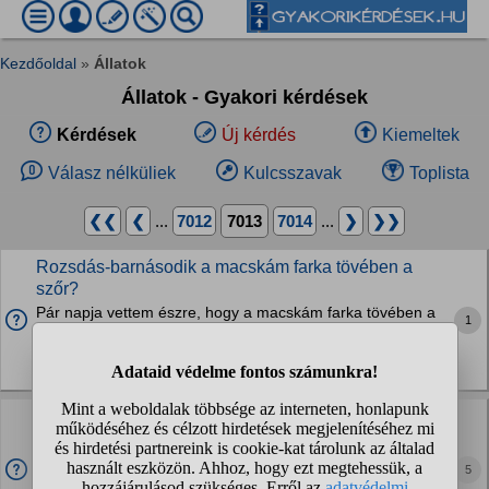
Kezdőoldal
»
Állatok
Állatok - Gyakori kérdések
Kérdések
Új kérdés
Kiemeltek
Válasz nélküliek
Kulcsszavak
Toplista
❮❮
❮
...
7012
7013
7014
...
❯
❯❯
Rozsdás-barnásodik a macskám farka tövében a
szőr?
Pár napja vettem észre, hogy a macskám farka tövében a
1
szőr rozsdás barnásodik. Amikor megkaptuk nem nézett ki
így... ez micsoda?
Macskák
Papagájtartók! Hogy oldjátok meg, hogy a lakás
"tiszta" maradjon a kiskedvencetek "nyomaitól"?
A lányom jó ideje nyaggat egy papagájért, nekem
5
tulajdonképpen ez az egy kifogásom van ellene. Ti hogyan