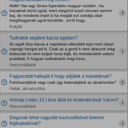
Helló! Van egy 3éves hiperaktív magyar vizslám...ha
hazaérek körül ugrál, mert megörül ezzel nincsen semmi
3
baj, de mindenki mást is ha meglát ezt csinálja akár
öreg/kisgyerek ugrál körülötte...erről hogy...
Kutyák
Tudnátok segíteni kacsa ügyben?
Az egyik lány kacsa a napokban elkezdett tojni mert olyan
csipogó hangot ad ki. Csak az a gond h nem akarunk még
1
kiskacsát és nem tudjuk hova tojik, és mondanátok valami
praktikát, h hogyan tudhatnánk meg hova...
Haszonállatok
Fagyasztott halkaját ti hogy adjátok a halaitoknak?
Felolvasztjátok vagy csak úgy belerakjátok az akváriumba?
5
Halak, akvarisztika
Holnap ( márc.15 ) lesz állat és kirakodóvásár Vácon?
1
Haszonállatok
Degunak lehet nagyobb kavicsot/követ betenni
fogkoptatónak?
3