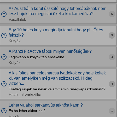
Az Ausztrália körül úszkáló nagy fehércápáknak nem
lesz bajuk, ha megcsípi őket a kockamedúza?
6
Vadállatok
Egy 10 hetes kutya megtudja tanulni hogy pl : Öl és
fekszik?
9
Kutyák
A Panzi Fit Active tápok milyen minőségűek?
Leginkább a kölyök táp érdekelne.
4
Kutyák
A kis foltos páncélosharcsa ivadékok egy hete keltek
ki, van amelyiken még van szikzacskó. Hideg
vizben...
4
Esetleg rakjak be nekik valamit amin "megkapaszkodnak"?
Halak, akvarisztika
Lehet valahol sarkantyús teknőst kapni?
Es ha lehet akkor hol?
1
Hüllők