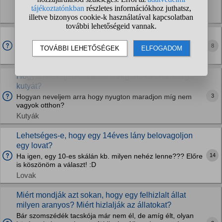
küzditek le a problémát?
Madarak
Melyik a jobb név a yorkimnak?
Süti vagy Fagyi Nem tudom eldönteni!
8
Kutyák
Hogyan neveljem lakásba a virgonc és örökmozgó
kutyát?
3
Hogyan neveljem arra hogy nyugton maradjon míg nem
vagyok otthon?
Kutyák
Lehetséges-e, hogy egy 14éves lány belovagoljon
egy lovat?
14
Ha igen, egy 10-es skálán kb. milyen nehéz lenne??? Előre
is köszönöm a választ! :D
Lovak
Miért mondják azt sokan, hogy egy felhizlalt állat
milyen aranyos? Miért hizlalják az állatokat?
Bár szomszédék tacskója már nem él, de amíg élt, olyan