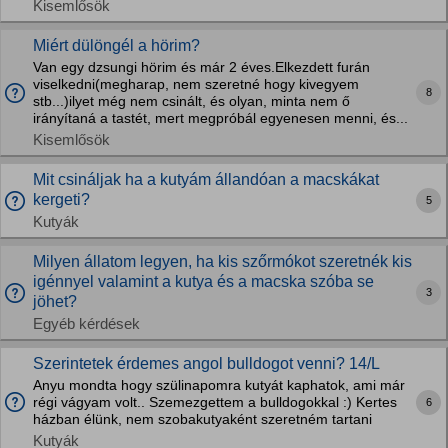
Kisemlősök
Miért dülöngél a hörim?
Van egy dzsungi hörim és már 2 éves.Elkezdett furán
viselkedni(megharap, nem szeretné hogy kivegyem
8
stb...)ilyet még nem csinált, és olyan, minta nem ő
irányítaná a tastét, mert megpróbál egyenesen menni, és...
Kisemlősök
Mit csináljak ha a kutyám állandóan a macskákat
kergeti?
5
Kutyák
Milyen állatom legyen, ha kis szőrmókot szeretnék kis
igénnyel valamint a kutya és a macska szóba se
3
jöhet?
Egyéb kérdések
Szerintetek érdemes angol bulldogot venni? 14/L
Anyu mondta hogy szülinapomra kutyát kaphatok, ami már
régi vágyam volt.. Szemezgettem a bulldogokkal :) Kertes
6
házban élünk, nem szobakutyaként szeretném tartani
Kutyák