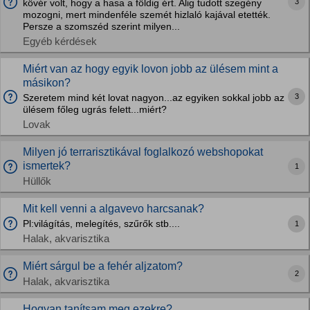
3
kövér volt, hogy a hasa a földig ért. Alig tudott szegény
mozogni, mert mindenféle szemét hizlaló kajával etették.
Persze a szomszéd szerint milyen...
Egyéb kérdések
Miért van az hogy egyik lovon jobb az ülésem mint a
másikon?
3
Szeretem mind két lovat nagyon...az egyiken sokkal jobb az
ülésem főleg ugrás felett...miért?
Lovak
Milyen jó terrarisztikával foglalkozó webshopokat
ismertek?
1
Hüllők
Mit kell venni a algavevo harcsanak?
Pl:világítás, melegítés, szűrők stb....
1
Halak, akvarisztika
Miért sárgul be a fehér aljzatom?
2
Halak, akvarisztika
Hogyan tanítsam meg ezekre?