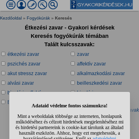
Kezdőoldal
»
Fogyókúrák
»
Keresés
Étkezési zavar - Gyakori kérdések
Keresés fogyókúrák témában
Talált kulcsszavak:
étkezési zavar
zavar
pszichés zavar
affektív zavar
akut stressz zavar
alkalmazkodási zavar
alvási zavar
beilleszkedési zavar
bipoláris affektív zavar
bipoláris zavar
Borderline zavar
csontosodási zavar
» További kapcsolódó kulcsszavak
Talált kérdések:
1
2
3
4
...
❯
❯❯