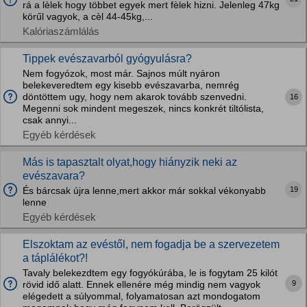
rá a lèlek hogy többet egyek mert fèlek hizni. Jelenleg 47kg
körűl vagyok, a cèl 44-45kg,...
Kalóriaszámlálás
Tippek evészavarból gyógyulásra?
Nem fogyózok, most már. Sajnos múlt nyáron
belekeveredtem egy kisebb evészavarba, nemrég
döntöttem ugy, hogy nem akarok tovább szenvedni.
16
Megenni sok mindent megeszek, nincs konkrét tiltólista,
csak annyi...
Egyéb kérdések
Más is tapasztalt olyat,hogy hiányzik neki az
evészavara?
19
És bárcsak újra lenne,mert akkor már sokkal vékonyabb
lenne
Egyéb kérdések
Elszoktam az evéstől, nem fogadja be a szervezetem
a táplálékot?!
Tavaly belekezdtem egy fogyókúrába, le is fogytam 25 kilót
9
rövid idő alatt. Ennek ellenére még mindig nem vagyok
elégedett a súlyommal, folyamatosan azt mondogatom