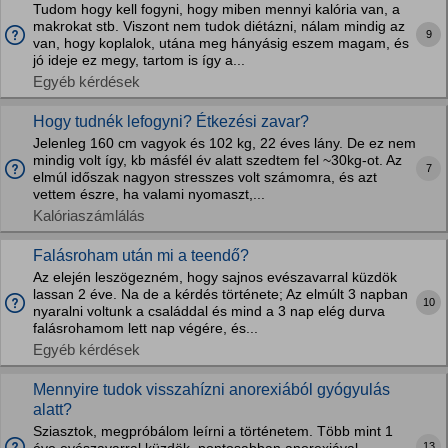
Tudom hogy kell fogyni, hogy miben mennyi kalória van, a
makrokat stb. Viszont nem tudok diétázni, nálam mindig az
9
van, hogy koplalok, utána meg hányásig eszem magam, és
jó ideje ez megy, tartom is így a...
Egyéb kérdések
Hogy tudnék lefogyni? Étkezési zavar?
Jelenleg 160 cm vagyok és 102 kg, 22 éves lány. De ez nem
mindig volt így, kb másfél év alatt szedtem fel ~30kg-ot. Az
7
elmúl időszak nagyon stresszes volt számomra, és azt
vettem észre, ha valami nyomaszt,...
Kalóriaszámlálás
Falásroham után mi a teendő?
Az elején leszögezném, hogy sajnos evészavarral küzdök
lassan 2 éve. Na de a kérdés története; Az elmúlt 3 napban
10
nyaralni voltunk a családdal és mind a 3 nap elég durva
falásrohamom lett nap végére, és...
Egyéb kérdések
Mennyire tudok visszahízni anorexiából gyógyulás
alatt?
Sziasztok, megpróbálom leírni a történetem. Több mint 1
13