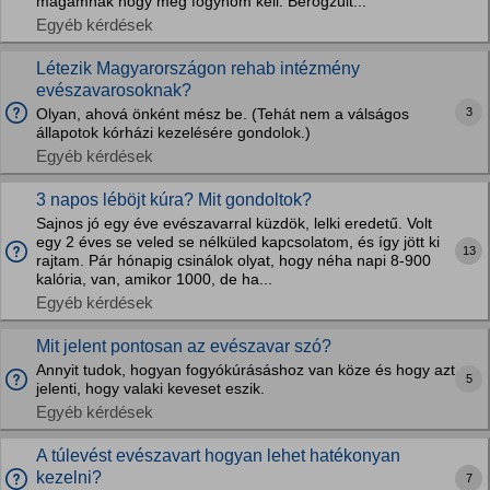
magamnak hogy még fogynom kell. Berögzült...
Egyéb kérdések
Létezik Magyarországon rehab intézmény
evészavarosoknak?
3
Olyan, ahová önként mész be. (Tehát nem a válságos
állapotok kórházi kezelésére gondolok.)
Egyéb kérdések
3 napos léböjt kúra? Mit gondoltok?
Sajnos jó egy éve evészavarral küzdök, lelki eredetű. Volt
egy 2 éves se veled se nélküled kapcsolatom, és így jött ki
13
rajtam. Pár hónapig csinálok olyat, hogy néha napi 8-900
kalória, van, amikor 1000, de ha...
Egyéb kérdések
Mit jelent pontosan az evészavar szó?
Annyit tudok, hogyan fogyókúrásáshoz van köze és hogy azt
5
jelenti, hogy valaki keveset eszik.
Egyéb kérdések
A túlevést evészavart hogyan lehet hatékonyan
kezelni?
7