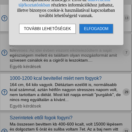
Ez már evészavar lehet?
Esténként akkor is eszek, ha nem vagyok éhes, mert valami
13
ürességet érzek magamban.
Egyéb kérdések
Egészséges, tartós fogyás?
Korábban evészavaros voltam, anorexiás majd utána
túlevéses. Az idei évben viszont elköteleződtem a saját
7
egészségem mellett és találtam olyan mozgásformát amit
szívesen csinálok és a cigiről is leszoktam....
Egyéb kérdések
1000-1200 kcal bevitellel miért nem fogyok?
164 cm, 64 kilo vagyok. Diétáztam ezelőtt is, normálisabb
kcal számmal, aztán hétfőn nagyon stresszes napom volt,
29
nem tartottam a diétát. Most két napja emiatt "purgálok", de
nincs meg egyáltalán a kívánt...
Egyéb kérdések
Szerintetek ettől fogok fogyni?
Ma összesen bevittem kb 400-600 kcalt, volt 15000 lèpèsem
ès dolgoztam 6 òrát ès suliba voltam 7et. Az a baj nem vitt
21