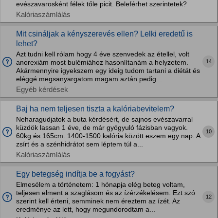
evészavarosként félek tőle picit. Beleférhet szerintetek?
Kalóriaszámlálás
Mit csináljak a kényszerevés ellen? Lelki eredetű is
lehet?
Azt tudni kell rólam hogy 4 éve szenvedek az étellel, volt
14
anorexiám most bulémiához hasonlítanám a helyzetem.
Akármennyire igyekszem egy ideig tudom tartani a diétát és
eléggé megsanyargatom magam aztán pedig...
Egyéb kérdések
Baj ha nem teljesen tiszta a kalóriabevitelem?
Neharagudjatok a buta kérdésért, de sajnos evészavarral
küzdök lassan 1 éve, de már gyógyuló fázisban vagyok.
10
60kg és 165cm. 1400-1500 kalória között eszem egy nap. A
zsírt és a szénhidrátot sem léptem túl a...
Kalóriaszámlálás
Egy betegség indítja be a fogyást?
Elmesélem a történetem: 1 hónapja elég beteg voltam,
teljesen elment a szaglásom és az ízérzékelésem. Ezt szó
12
szerint kell érteni, semminek nem éreztem az ízét. Az
eredménye az lett, hogy megundorodtam a...