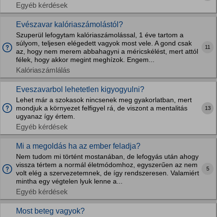
Egyéb kérdések
Evészavar kalóriaszámolástól?
Szuperül lefogytam kalóriaszámolással, 1 éve tartom a
súlyom, teljesen elégedett vagyok most vele. A gond csak
11
az, hogy nem merem abbahagyni a méricskélést, mert attól
félek, hogy akkor megint meghízok. Engem...
Kalóriaszámlálás
Eveszavarbol lehetetlen kigyogyulni?
Lehet már a szokasok nincsenek meg gyakorlatban, mert
mondjuk a környezet felfigyel rá, de viszont a mentalitás
13
ugyanaz így értem.
Egyéb kérdések
Mi a megoldás ha az ember feladja?
Nem tudom mi történt mostanában, de lefogyás után ahogy
vissza tértem a normál életmódomhoz, egyszerűen az nem
5
volt elég a szervezetemnek, de így rendszeresen. Valamiért
mintha egy végtelen lyuk lenne a...
Egyéb kérdések
Most beteg vagyok?