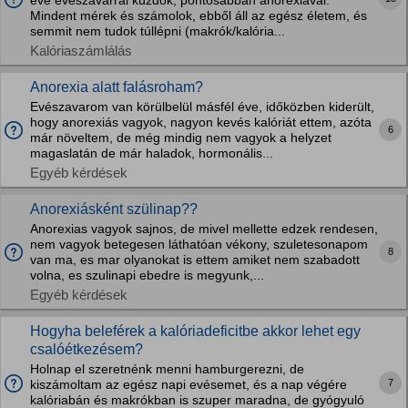
éve evészavarral küzdök, pontosabban anorexiával.
Mindent mérek és számolok, ebből áll az egész életem, és
semmit nem tudok túllépni (makrók/kalória...
Kalóriaszámlálás
Anorexia alatt falásroham?
Evészavarom van körülbelül másfél éve, időközben kiderült,
hogy anorexiás vagyok, nagyon kevés kalóriát ettem, azóta
6
már növeltem, de még mindig nem vagyok a helyzet
magaslatán de már haladok, hormonális...
Egyéb kérdések
Anorexiásként szülinap??
Anorexias vagyok sajnos, de mivel mellette edzek rendesen,
nem vagyok betegesen láthatóan vékony, szuletesonapom
8
van ma, es mar olyanokat is ettem amiket nem szabadott
volna, es szulinapi ebedre is megyunk,...
Egyéb kérdések
Hogyha beleférek a kalóriadeficitbe akkor lehet egy
csalóétkezésem?
Holnap el szeretnénk menni hamburgerezni, de
7
kiszámoltam az egész napi evésemet, és a nap végére
kalóriabán és makrókban is szuper maradna, de gyógyuló