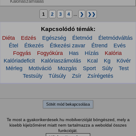
Kalóriaszámlálás
1
2
3
4
...
❯
❯❯
Kapcsolódó témák:
Diéta
Edzés
Egészség
Életmód
Életmódváltás
Étel
Étkezés
Étkezési zavar
Étrend
Evés
Fogyás
Fogyókúra
Has
Hízás
Kalória
Kalóriadeficit
Kalóriaszámolás
Kcal
Kg
Kövér
Mérleg
Motiváció
Mozgás
Sport
Súly
Test
Testsúly
Túlsúly
Zsír
Zsírégetés
Sötét mód bekapcsolása
Te most a gyakorikerdesek.hu mobilverzióját böngészed, mely a
kisebb kijelzőméret miatt nem tartalmazza a weboldal összes
funkcióját.