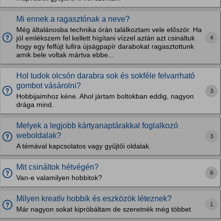
Mi ennek a ragasztónak a neve?
Még általánosba technika órán találkoztam vele először. Ha
4
jól emlékszem fel kellett hígítani vízzel aztán azt csináltuk
hogy egy felfújt lufira újságpapír darabokat ragasztottunk
amik bele voltak mártva ebbe...
Hol tudok olcsón darabra sok és sokféle felvarrható
gombot vásárolni?
3
Hobbijaimhoz kéne. Ahol jártam boltokban eddig, nagyon
drága mind.
Melyek a legjobb kártyanaptárakkal foglalkozó
weboldalak?
3
A témával kapcsolatos vagy gyűjtői oldalak.
Mit csináltok hétvégén?
6
Van-e valamilyen hobbitok?
Milyen kreatív hobbik és eszközök léteznek?
1
Már nagyon sokat kipróbáltam de szeretnék még többet