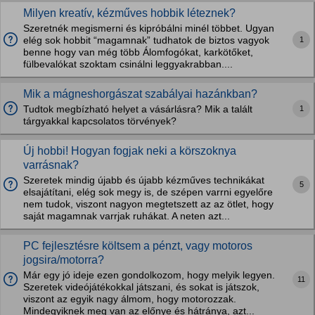
Milyen kreatív, kézműves hobbik léteznek?
Szeretnék megismerni és kipróbálni minél többet. Ugyan
1
elég sok hobbit “magamnak” tudhatok de biztos vagyok
benne hogy van még több Álomfogókat, karkötőket,
fülbevalókat szoktam csinálni leggyakrabban....
Mik a mágneshorgászat szabályai hazánkban?
1
Tudtok megbízható helyet a vásárlásra? Mik a talált
tárgyakkal kapcsolatos törvények?
Új hobbi! Hogyan fogjak neki a körszoknya
varrásnak?
Szeretek mindig újabb és újabb kézműves technikákat
5
elsajátítani, elég sok megy is, de szépen varrni egyelőre
nem tudok, viszont nagyon megtetszett az az ötlet, hogy
saját magamnak varrjak ruhákat. A neten azt...
PC fejlesztésre költsem a pénzt, vagy motoros
jogsira/motorra?
Már egy jó ideje ezen gondolkozom, hogy melyik legyen.
11
Szeretek videójátékokkal játszani, és sokat is játszok,
viszont az egyik nagy álmom, hogy motorozzak.
Mindegyiknek meg van az előnye és hátránya, azt...