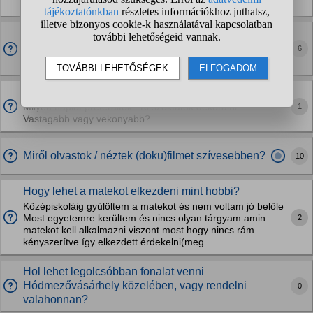
különlegesebb fogpiszkálókat?
Tudnátok hobbikat ajánlani, vagy amiket ti csináltok
otthon?
6
mert mostanában sokszor unatkozom
A ti naplotok hogy nez ki?
1
Milyen naplot preferaltok? Ki szoktatok dekoralni?
Vastagabb vagy vekonyabb?
Miről olvastok / néztek (doku)filmet szívesebben?
10
Hogy lehet a matekot elkezdeni mint hobbi?
Középiskoláig gyűlöltem a matekot és nem voltam jó belőle
2
Most egyetemre kerültem és nincs olyan tárgyam amin
matekot kell alkalmazni viszont most hogy nincs rám
kényszerítve így elkezdett érdekelni(meg...
Hol lehet legolcsóbban fonalat venni
Hódmezővásárhely közelében, vagy rendelni
0
valahonnan?