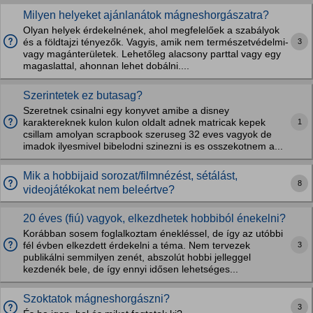
Milyen helyeket ajánlanátok mágneshorgászatra?
Olyan helyek érdekelnének, ahol megfelelőek a szabályok
3
és a földtajzi tényezők. Vagyis, amik nem természetvédelmi-
vagy magánterületek. Lehetőleg alacsony parttal vagy egy
magaslattal, ahonnan lehet dobálni....
Szerintetek ez butasag?
Szeretnek csinalni egy konyvet amibe a disney
1
karaktereknek kulon kulon oldalt adnek matricak kepek
csillam amolyan scrapbook szeruseg 32 eves vagyok de
imadok ilyesmivel bibelodni szinezni is es osszekotnem a...
Mik a hobbijaid sorozat/filmnézést, sétálást,
8
videojátékokat nem beleértve?
20 éves (fiú) vagyok, elkezdhetek hobbiból énekelni?
Korábban sosem foglalkoztam énekléssel, de így az utóbbi
3
fél évben elkezdett érdekelni a téma. Nem tervezek
publikálni semmilyen zenét, abszolút hobbi jelleggel
kezdenék bele, de így ennyi idősen lehetséges...
Szoktatok mágneshorgászni?
3