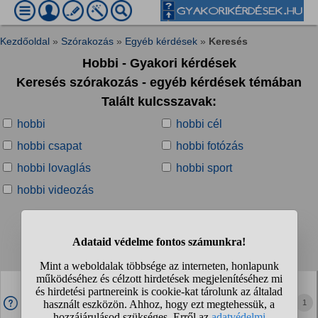
Kezdőoldal
»
Szórakozás
»
Egyéb kérdések
»
Keresés
Hobbi - Gyakori kérdések
Keresés szórakozás - egyéb kérdések témában
Talált kulcsszavak:
hobbi
hobbi cél
hobbi csapat
hobbi fotózás
hobbi lovaglás
hobbi sport
hobbi videozás
Talált kérdések:
1
2
3
4
...
❯
❯❯
Van aki teljesen oda van a fogpiszkálókért?
Imádom a fogpiszkálókat kb egesz nap a számba van …
1
esetleg van valahol olyan webshop ahol lehet rendelni