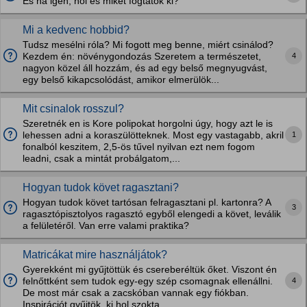
És ha igen, hol és miket fogtatok ki?
Mi a kedvenc hobbid?
Tudsz mesélni róla? Mi fogott meg benne, miért csinálod?
4
Kezdem én: növénygondozás Szeretem a természetet,
nagyon közel áll hozzám, és ad egy belső megnyugvást,
egy belső kikapcsolódást, amikor elmerülök...
Mit csinalok rosszul?
Szeretnék en is Kore polipokat horgolni úgy, hogy azt le is
1
lehessen adni a koraszülötteknek. Most egy vastagabb, akril
fonalból keszitem, 2,5-ös tűvel nyilvan ezt nem fogom
leadni, csak a mintát probálgatom,...
Hogyan tudok követ ragasztani?
Hogyan tudok követ tartósan felragasztani pl. kartonra? A
3
ragasztópisztolyos ragasztó egyből elengedi a követ, leválik
a felületéről. Van erre valami praktika?
Matricákat mire használjátok?
Gyerekként mi gyűjtöttük és csereberéltük őket. Viszont én
4
felnőttként sem tudok egy-egy szép csomagnak ellenállni.
De most már csak a zacskóban vannak egy fiókban.
Inspirációt gyűjtök, ki hol szokta...