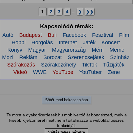
1
2
3
4
...
❯
❯❯
Kapcsolódó témák:
Autó
Budapest
Buli
Facebook
Fesztivál
Film
Hobbi
Horgolás
Internet
Játék
Koncert
Könyv
Magyar
Magyarország
Mém
Meme
Mozi
Reklám
Sorozat
Szerencsejáték
Színház
Szórakozás
Szórakozóhely
TikTok
Tűzijáték
Videó
WWE
YouTube
YouTuber
Zene
Sötét mód bekapcsolása
Te most a gyakorikerdesek.hu mobilverzióját böngészed, mely a
kisebb kijelzőméret miatt nem tartalmazza a weboldal összes
funkcióját.
Váltás teljes nézetre