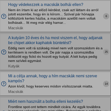
Hogy védekezzek a macskák bolhái ellen?
Nem én írtam ki az előző kérdést, csak azt láttam és arról
jutott eszembe, hogy én is kiírom... Szóval pár hónapja
6
költöztünk kertes házba, a macskáim azelőtt nem voltak
bolhásak... Itt meg már elég hamar...
Macskák
A kutyám 10 éves és ha most viszem el, hogy adjanak
be chipet akkor kaphatok büntetést?
Eddig nem volt rá szükség mivel nem volt szomszédom és a
25
kerítésem is rendben volt. De pár napja a szomszédba
költözött egy fickó és hozott egy kutyát. A két kutya pedig
nem szívleli egymást.
Kutyák
Mi a célja annak, hogy a hím macskák nemi szerve
kampós?
14
Azon kívűl, hogy keserves módon vísítozzanak miatta.
Macskák
Miért nem használt a bolha elleni kezelés?
Frontline spot-ont tettem mindkét cicára. Az egyik továbbra