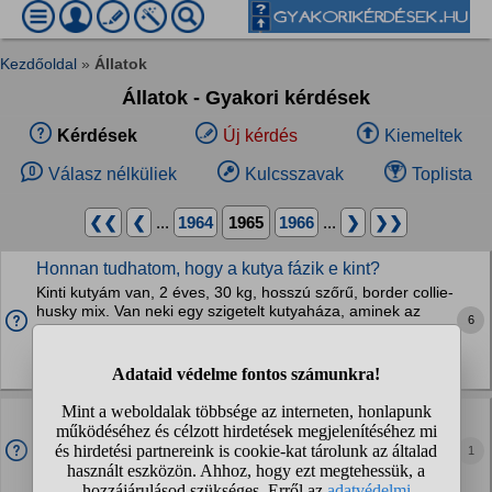
Kezdőoldal
»
Állatok
Állatok - Gyakori kérdések
Kérdések
Új kérdés
Kiemeltek
Válasz nélküliek
Kulcsszavak
Toplista
❮❮
❮
...
1964
1965
1966
...
❯
❯❯
Honnan tudhatom, hogy a kutya fázik e kint?
Kinti kutyám van, 2 éves, 30 kg, hosszú szőrű, border collie-
husky mix. Van neki egy szigetelt kutyaháza, aminek az
6
ajtaja szélvédett. De sajnos semmit nem tűr el benne,
próbáltam már neki szalmát, plédet...
Kutyák
Mit jelent ha a kutyamat simogatom, felagaskodik a
kapura es rateszi a mancsát a karomra?
1
Ez lehet dominancia
Kutyák