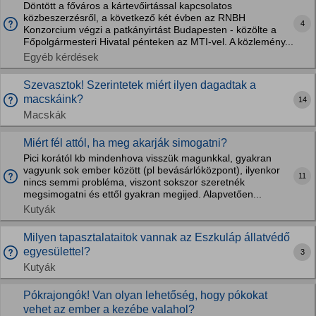
Döntött a főváros a kártevőirtással kapcsolatos
közbeszerzésről, a következő két évben az RNBH
4
Konzorcium végzi a patkányirtást Budapesten - közölte a
Főpolgármesteri Hivatal pénteken az MTI-vel. A közlemény...
Egyéb kérdések
Szevasztok! Szerintetek miért ilyen dagadtak a
macskáink?
14
Macskák
Miért fél attól, ha meg akarják simogatni?
Pici korától kb mindenhova visszük magunkkal, gyakran
vagyunk sok ember között (pl bevásárlóközpont), ilyenkor
11
nincs semmi probléma, viszont sokszor szeretnék
megsimogatni és ettől gyakran megijed. Alapvetően...
Kutyák
Milyen tapasztalataitok vannak az Eszkuláp állatvédő
egyesülettel?
3
Kutyák
Pókrajongók! Van olyan lehetőség, hogy pókokat
vehet az ember a kezébe valahol?