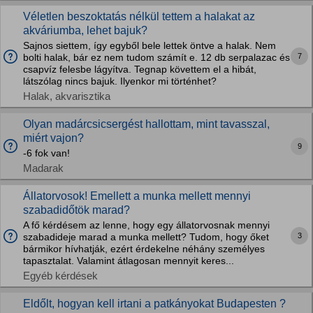
Véletlen beszoktatás nélkül tettem a halakat az
akváriumba, lehet bajuk?
Sajnos siettem, így egyből bele lettek öntve a halak. Nem
7
bolti halak, bár ez nem tudom számít e. 12 db serpalazac és
csapvíz felesbe lágyítva. Tegnap követtem el a hibát,
látszólag nincs bajuk. Ilyenkor mi történhet?
Halak, akvarisztika
Olyan madárcsicsergést hallottam, mint tavasszal,
miért vajon?
9
-6 fok van!
Madarak
Állatorvosok! Emellett a munka mellett mennyi
szabadidőtök marad?
A fő kérdésem az lenne, hogy egy állatorvosnak mennyi
3
szabadideje marad a munka mellett? Tudom, hogy őket
bármikor hívhatják, ezért érdekelne néhány személyes
tapasztalat. Valamint átlagosan mennyit keres...
Egyéb kérdések
Eldőlt, hogyan kell irtani a patkányokat Budapesten ?