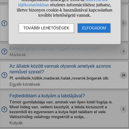
Miert bolhas meg mindig?
Figyelmetlen voltam, elfelejtettem a bolhairto cseppet ujra
adni egy honap leteltevel, igy bebolhasodott az egy eves
5
ivartalan kandurom. Egybol mindent fertotlenitettem, ot
lekezeltem bolha elleni samponnal,...
Macskák
Cinege golyót házilag hogyan lehet csinálni?
4
Madarak
Az állatok között vannak olyanok amelyek azonos
neművel szexel?
34
Pl. emlősök,hüllök,madarak,halak,rovarok,bogarak stb.
Egyéb kérdések
Fejbedobtam a kutyám a labdájával?
Tömör gumilabdája van, aminek van ilyen kötél fogója is.
Mivel hideg van, vettem kesztyűt, a labda kicsúszott a
5
kezemből és egyenesen a kutya fejét találtam el vele.
Valószínűleg valahogy megsérült a szája,...
Kutyák