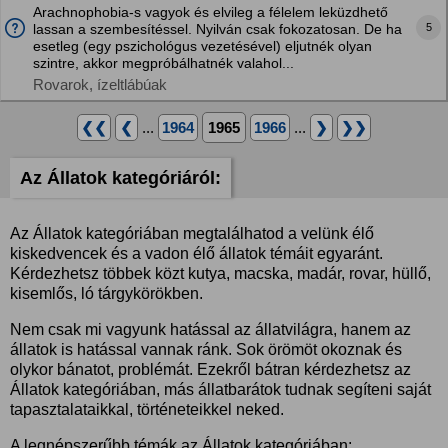
Arachnophobia-s vagyok és elvileg a félelem leküzdhető
5
lassan a szembesítéssel. Nyilván csak fokozatosan. De ha
esetleg (egy pszichológus vezetésével) eljutnék olyan
szintre, akkor megpróbálhatnék valahol...
Rovarok, ízeltlábúak
❮❮
❮
...
1964
1965
1966
...
❯
❯❯
Az Állatok kategóriáról:
Az Állatok kategóriában megtalálhatod a velünk élő
kiskedvencek és a vadon élő állatok témáit egyaránt.
Kérdezhetsz többek közt kutya, macska, madár, rovar, hüllő,
kisemlős, ló tárgykörökben.
Nem csak mi vagyunk hatással az állatvilágra, hanem az
állatok is hatással vannak ránk. Sok örömöt okoznak és
olykor bánatot, problémát. Ezekről bátran kérdezhetsz az
Állatok kategóriában, más állatbarátok tudnak segíteni saját
tapasztalataikkal, történeteikkel neked.
A legnépszerűbb témák az Állatok kategóriában: