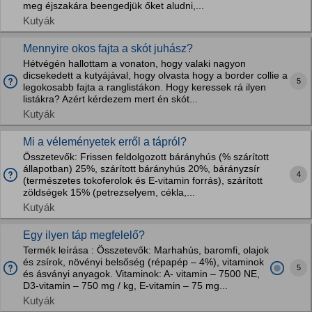
meg éjszakára beengedjük őket aludni,...
Kutyák
Mennyire okos fajta a skót juhász?
Hétvégén hallottam a vonaton, hogy valaki nagyon
dicsekedett a kutyájával, hogy olvasta hogy a border collie a
5
legokosabb fajta a ranglistákon. Hogy keressek rá ilyen
listákra? Azért kérdezem mert én skót...
Kutyák
Mi a véleményetek erről a tápról?
Összetevők: Frissen feldolgozott bárányhús (% szárított
állapotban) 25%, szárított bárányhús 20%, bárányzsír
4
(természetes tokoferolok és E-vitamin forrás), szárított
zöldségek 15% (petrezselyem, cékla,...
Kutyák
Egy ilyen táp megfelelő?
Termék leírása : Összetevők: Marhahús, baromfi, olajok
és zsírok, növényi belsőség (répapép – 4%), vitaminok
5
és ásványi anyagok. Vitaminok: A- vitamin – 7500 NE,
D3-vitamin – 750 mg / kg, E-vitamin – 75 mg...
Kutyák