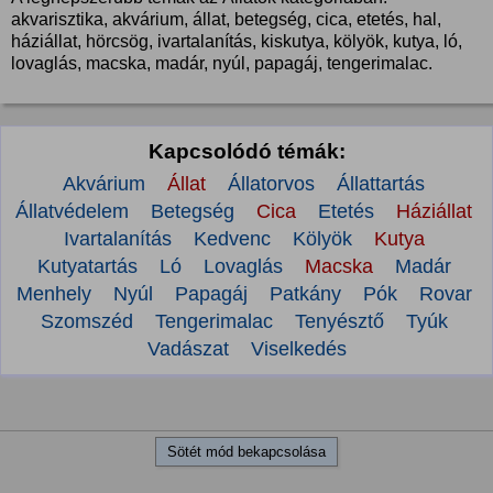
akvarisztika, akvárium, állat, betegség, cica, etetés, hal,
háziállat, hörcsög, ivartalanítás, kiskutya, kölyök, kutya, ló,
lovaglás, macska, madár, nyúl, papagáj, tengerimalac.
Kapcsolódó témák:
Akvárium
Állat
Állatorvos
Állattartás
Állatvédelem
Betegség
Cica
Etetés
Háziállat
Ivartalanítás
Kedvenc
Kölyök
Kutya
Kutyatartás
Ló
Lovaglás
Macska
Madár
Menhely
Nyúl
Papagáj
Patkány
Pók
Rovar
Szomszéd
Tengerimalac
Tenyésztő
Tyúk
Vadászat
Viselkedés
Sötét mód bekapcsolása