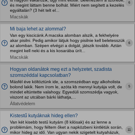
is nagyon vakarózik, úgy mint előtte. Belenéztem a szőrébe,
6
és megint láttam benne bolhát. Miért nem segített a kezelés
egyáltalán? (3 hét telt el...
Macskák
Mi baja lehet az alommal?
Van egy kiscicánk.A macska alomban alszik, a fekhelyére
akar pisilni. Pedig amikor látjuk hogy pisilnie kell beletesszük
6
az alomban. Szépen elvégzi a dolgát, játszik tovább. Aztán
megint kell neki és a kis kosarába ürít...
Macskák
Hogyan oldanátok meg ezt a helyzetet, szadista
szomszéddal kapcsolatban?
Másfél éve költöztünk ide, a szomszédban egy alkoholista
5
bolond lakik. Nem írom le, azóta kb mennyi kutyája volt, de
mindet eltüntette valahogy. Egyedüli szomszédja vagyok,
viszont az utcában bárki láthatja,...
Állatvédelem
Kistestű kutyáknak hideg ellen?
Van két kisebb testű kutyám (8 kilósak) és az lenne a
problémám, hogy féltem őket a napközbeni kintlétük során,
11
mikor hideg az idő. Van ugyan nekik szigetelt kutyaházuk,