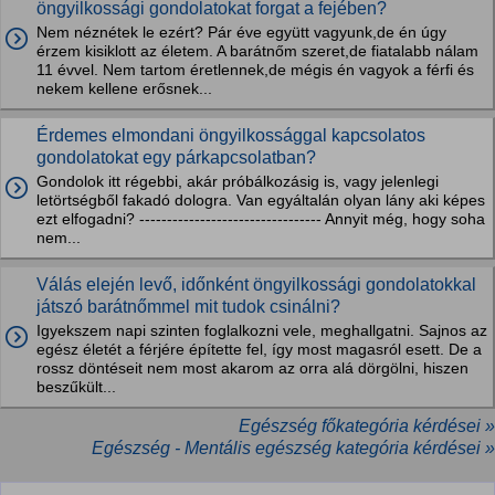
öngyilkossági gondolatokat forgat a fejében?
Nem néznétek le ezért? Pár éve együtt vagyunk,de én úgy
érzem kisiklott az életem. A barátnőm szeret,de fiatalabb nálam
11 évvel. Nem tartom éretlennek,de mégis én vagyok a férfi és
nekem kellene erősnek...
Érdemes elmondani öngyilkossággal kapcsolatos
gondolatokat egy párkapcsolatban?
Gondolok itt régebbi, akár próbálkozásig is, vagy jelenlegi
letörtségből fakadó dologra. Van egyáltalán olyan lány aki képes
ezt elfogadni? --------------------------------- Annyit még, hogy soha
nem...
Válás elején levő, időnként öngyilkossági gondolatokkal
játszó barátnőmmel mit tudok csinálni?
Igyekszem napi szinten foglalkozni vele, meghallgatni. Sajnos az
egész életét a férjére építette fel, így most magasról esett. De a
rossz döntéseit nem most akarom az orra alá dörgölni, hiszen
beszűkült...
Egészség főkategória kérdései »
Egészség - Mentális egészség kategória kérdései »