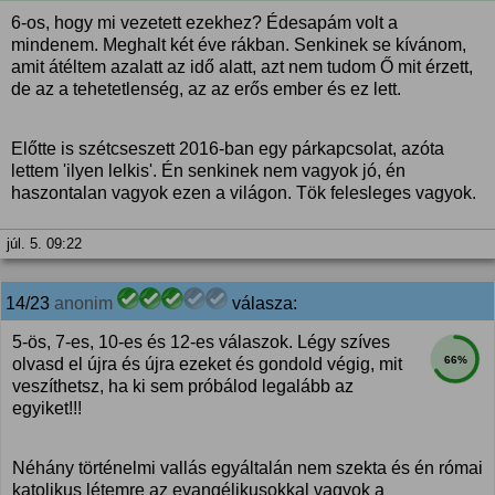
6-os, hogy mi vezetett ezekhez? Édesapám volt a
mindenem. Meghalt két éve rákban. Senkinek se kívánom,
amit átéltem azalatt az idő alatt, azt nem tudom Ő mit érzett,
de az a tehetetlenség, az az erős ember és ez lett.
Előtte is szétcseszett 2016-ban egy párkapcsolat, azóta
lettem 'ilyen lelkis'. Én senkinek nem vagyok jó, én
haszontalan vagyok ezen a világon. Tök felesleges vagyok.
júl. 5. 09:22
14/23
anonim
válasza:
5-ös, 7-es, 10-es és 12-es válaszok. Légy szíves
66%
olvasd el újra és újra ezeket és gondold végig, mit
veszíthetsz, ha ki sem próbálod legalább az
egyiket!!!
Néhány történelmi vallás egyáltalán nem szekta és én római
katolikus létemre az evangélikusokkal vagyok a