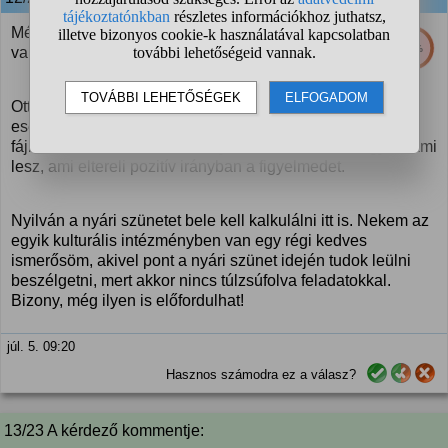
Még talán a helyi önkormányzat honlapja is tud
48%
valamilyen előremozdító információval szolgálni.
Ott helyben kell, hogy legyenek nemcsak közösségi
események, hanem közmeghallgatás is. Akármennyire
fájnak a veled történt események, bízzál benne, hogy valami
lesz, ami eltereli pozitív irányban a figyelmedet.
Nyilván a nyári szünetet bele kell kalkulálni itt is. Nekem az
egyik kulturális intézményben van egy régi kedves
ismerősöm, akivel pont a nyári szünet idején tudok leülni
beszélgetni, mert akkor nincs túlzsúfolva feladatokkal.
Bizony, még ilyen is előfordulhat!
júl. 5. 09:20
Hasznos számodra ez a válasz?
13/23 A kérdező kommentje: