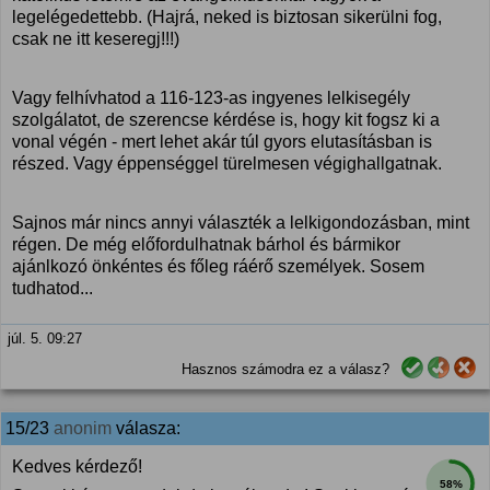
legelégedettebb. (Hajrá, neked is biztosan sikerülni fog,
csak ne itt keseregj!!!)
Vagy felhívhatod a 116-123-as ingyenes lelkisegély
szolgálatot, de szerencse kérdése is, hogy kit fogsz ki a
vonal végén - mert lehet akár túl gyors elutasításban is
részed. Vagy éppenséggel türelmesen végighallgatnak.
Sajnos már nincs annyi választék a lelkigondozásban, mint
régen. De még előfordulhatnak bárhol és bármikor
ajánlkozó önkéntes és főleg ráérő személyek. Sosem
tudhatod...
júl. 5. 09:27
Hasznos számodra ez a válasz?
15/23
anonim
válasza:
Kedves kérdező!
58%