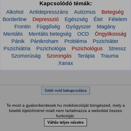
Kapcsolódó témák:
Alkohol
Antidepresszáns
Autizmus
Betegség
Borderline
Depresszió
Egészség
Élet
Félelem
Frontin
Függőség
Gyógyszer
Magány
Mentális
Mentális betegség
OCD
Öngyilkosság
Pánik
Pánikroham
Probléma
Pszichiáter
Pszichiátria
Pszichológia
Pszichológus
Stressz
Szomorúság
Szorongás
Terápia
Trauma
Xanax
Sötét mód bekapcsolása
Te most a gyakorikerdesek.hu mobilverzióját böngészed, mely a
kisebb kijelzőméret miatt nem tartalmazza a weboldal összes
funkcióját.
Váltás teljes nézetre