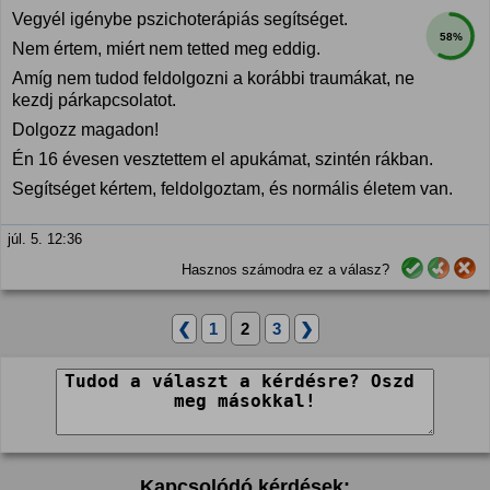
Vegyél igénybe pszichoterápiás segítséget.
58%
Nem értem, miért nem tetted meg eddig.
Amíg nem tudod feldolgozni a korábbi traumákat, ne
kezdj párkapcsolatot.
Dolgozz magadon!
Én 16 évesen vesztettem el apukámat, szintén rákban.
Segítséget kértem, feldolgoztam, és normális életem van.
júl. 5. 12:36
Hasznos számodra ez a válasz?
❮
1
2
3
❯
Kapcsolódó kérdések: