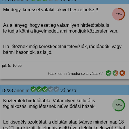
Mindegy, keressel valakit, akivel beszelhetsz!!!
47%
Az a lényeg, hogy esetleg valamilyen hirdetőtábla is
le tudja kötni a figyelmedet, ami mondjuk közterulen van.
Ha léteznek még kereskedelmi televíziók, rádióadók, vagy
bármi hasonlók, az is jó.
júl. 5. 10:55
Hasznos számodra ez a válasz?
18/23
anonim
válasza:
Közterületi hirdetőtábla. Valamilyen kulturális
60%
foglalkozás, még léteznek művelődési házak.
Lelkisegély szolgálat, a délután alapítványe minden nap 18
és 21 óra közötti telefonhívás 40 éven felülieknek szól. Chat