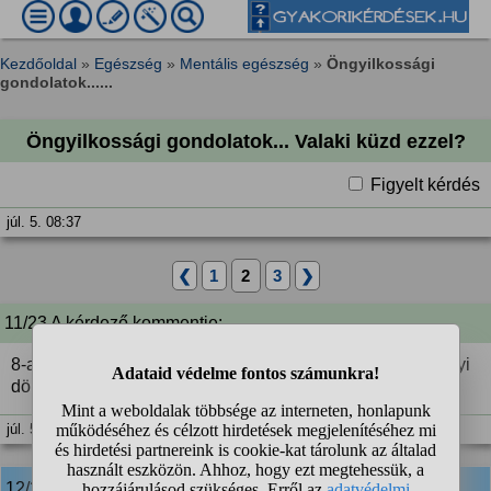
Kezdőoldal
»
Egészség
»
Mentális egészség
»
Öngyilkossági
gondolatok......
Öngyilkossági gondolatok... Valaki küzd ezzel?
Figyelt kérdés
júl. 5. 08:37
❮
1
2
3
❯
11/23 A kérdező kommentje:
8-as, igen, jogos volt. Akkor is lent voltam és egy pillanatnyi
döntés és ez a következménye. 😢
júl. 5. 09:15
12/23
anonim
válasza: