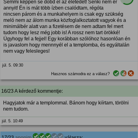
Semmi képpen se dobd el az életedet! Senki nem ér
annyit! Én is mát több ízben csalódtam, régóta
nincsen párom és a munkahelyem is csak egy szükség
meló nem az álom munka közfoglalkoztatott vagyok és a
minimálbér alatt van a fizetésem de nem adtam fel mert
tudom hogy lesz még jobb is! A rossz nem tart örökké!
Úgyhogy fel a fejjel! Egy korábban szólóhoz hasonlóan én
is javaslom hogy mennnyél el a templomba, és egyáltalán
nem vagy felesleges!
júl. 5. 09:30
Hasznos számodra ez a válasz?
16/23 A kérdező kommentje:
Hagyjatok már a templommal. Bánom hogy kiírtam, törölni
nem tudom.
júl. 5. 10:49
17/23
anonim
válasza: