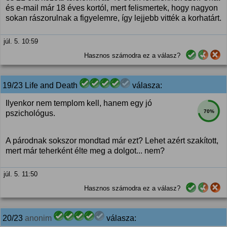
és e-mail már 18 éves kortól, mert felismertek, hogy nagyon
sokan rászorulnak a figyelemre, így lejjebb vitték a korhatárt.
júl. 5. 10:59
Hasznos számodra ez a válasz?
19/23 Life and Death
válasza:
Ilyenkor nem templom kell, hanem egy jó
70%
pszichológus.
A párodnak sokszor mondtad már ezt? Lehet azért szakított,
mert már teherként élte meg a dolgot... nem?
júl. 5. 11:50
Hasznos számodra ez a válasz?
20/23
anonim
válasza: