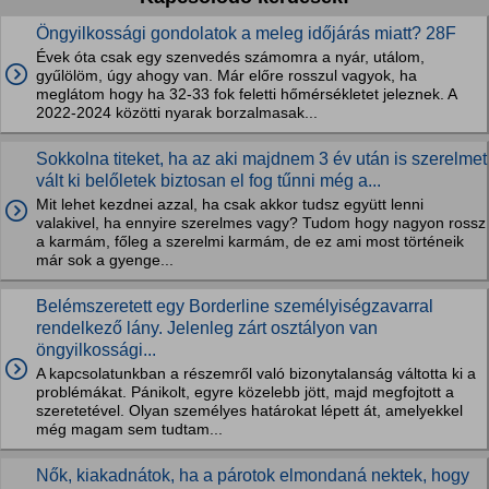
Öngyilkossági gondolatok a meleg időjárás miatt? 28F
Évek óta csak egy szenvedés számomra a nyár, utálom,
gyűlölöm, úgy ahogy van. Már előre rosszul vagyok, ha
meglátom hogy ha 32-33 fok feletti hőmérsékletet jeleznek. A
2022-2024 közötti nyarak borzalmasak...
Sokkolna titeket, ha az aki majdnem 3 év után is szerelmet
vált ki belőletek biztosan el fog tűnni még a...
Mit lehet kezdnei azzal, ha csak akkor tudsz együtt lenni
valakivel, ha ennyire szerelmes vagy? Tudom hogy nagyon rossz
a karmám, főleg a szerelmi karmám, de ez ami most történeik
már sok a gyenge...
Belémszeretett egy Borderline személyiségzavarral
rendelkező lány. Jelenleg zárt osztályon van
öngyilkossági...
A kapcsolatunkban a részemről való bizonytalanság váltotta ki a
problémákat. Pánikolt, egyre közelebb jött, majd megfojtott a
szeretetével. Olyan személyes határokat lépett át, amelyekkel
még magam sem tudtam...
Nők, kiakadnátok, ha a párotok elmondaná nektek, hogy