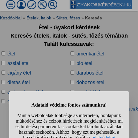
Kezdőoldal
»
Ételek, italok
»
Sütés, főzés
»
Keresés
Étel - Gyakori kérdések
Keresés ételek, italok - sütés, főzés témában
Talált kulcsszavak:
étel
amerikai étel
azsiai etel
bio étel
cigány étel
darabos étel
diétás étel
dobozos étel
egészséges étel
egy tál étel
egzotikus étel
elrontott étel
» További kapcsolódó kulcsszavak
Talált kérdések:
1
2
3
4
...
❯
❯❯