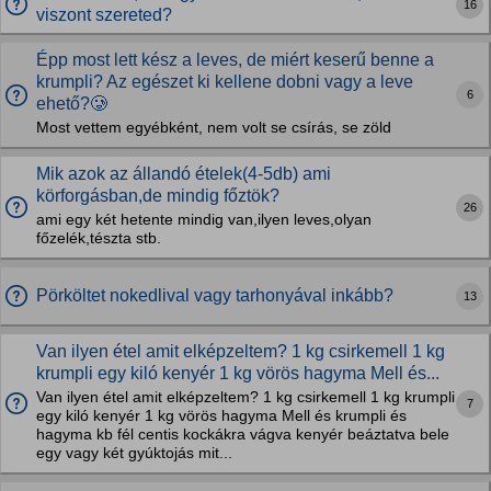
16
viszont szereted?
Épp most lett kész a leves, de miért keserű benne a
krumpli? Az egészet ki kellene dobni vagy a leve
6
ehető?🥲
Most vettem egyébként, nem volt se csírás, se zöld
Mik azok az állandó ételek(4-5db) ami
körforgásban,de mindig főztök?
26
ami egy két hetente mindig van,ilyen leves,olyan
főzelék,tészta stb.
Pörköltet nokedlival vagy tarhonyával inkább?
13
Van ilyen étel amit elképzeltem? 1 kg csirkemell 1 kg
krumpli egy kiló kenyér 1 kg vörös hagyma Mell és...
Van ilyen étel amit elképzeltem? 1 kg csirkemell 1 kg krumpli
7
egy kiló kenyér 1 kg vörös hagyma Mell és krumpli és
hagyma kb fél centis kockákra vágva kenyér beáztatva bele
egy vagy két gyúktojás mit...