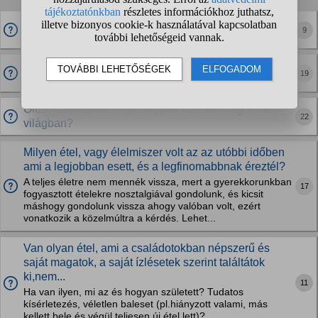
Amikor rántok valamit, hogy ne legyenek az ételen
9
széndarabok?
Mi az az étel, amit sokan nem szeretnek, de neked a
19
kedvenced?
Olcsó(bb)kajákra milyen tippek vannak még a mai
22
világban?
Milyen étel, vagy élelmiszer volt az az utóbbi időben
ami a legjobban esett, és a legfinomabbnak éreztél?
A teljes életre nem mennék vissza, mert a gyerekkorunkban
17
fogyasztott ételekre nosztalgiával gondolunk, és kicsit
máshogy gondolunk vissza ahogy valóban volt, ezért
vonatkozik a közelmúltra a kérdés. Lehet...
Van olyan étel, ami a családotokban népszerű és
saját magatok, a saját ízlésetek szerint találtátok
ki,nem...
11
Ha van ilyen, mi az és hogyan született? Tudatos
kísérletezés, véletlen baleset (pl.hiányzott valami, más
kellett bele és végül teljesen új étel lett)?