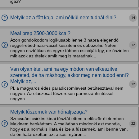
igaz?
Melyik az a főtt kaja, ami nélkül nem tudnál élni?
14
Meal prep 2500-3000 kcal?
Azon gondolkodom logikusabb lenne 3 napra elegendő
12
reggeli-ebéd-nasi-vacsit készíteni és dobozolni. Neten
nagyon esztétikus és egyre többen csinálják így, de őszintén
mik azok az ételek amik meg is maradnak...
Van olyan étel, ami ha egy módon van elkészítve
szereted, de ha máshogy, akkor meg nem tudod enni?
Melyik az,...
12
Pl. a magyaros édes paradicsomlevest betűtésztával nem
nagyon. Az olaszosat fűszeresen parmezánhintéssel
nagyon.
Melyik fűszernek van hónaljszaga?
Szecsuáni csirkés kínai tésztát ettem a először életemben.
22
Majdnem beokádtam. A családban mindenki azt mondja,
hogy ez a normális illata és íze a fűszernek, ami benne van,
de én határozottan azt a sós, nyáron...