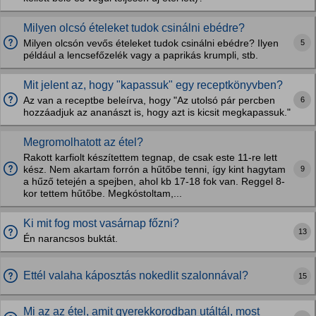
Milyen olcsó ételeket tudok csinálni ebédre?
5
Milyen olcsón vevős ételeket tudok csinálni ebédre? Ilyen
például a lencsefőzelék vagy a paprikás krumpli, stb.
Mit jelent az, hogy "kapassuk" egy receptkönyvben?
6
Az van a receptbe beleírva, hogy "Az utolsó pár percben
hozzáadjuk az ananászt is, hogy azt is kicsit megkapassuk."
Megromolhatott az étel?
Rakott karfiolt készítettem tegnap, de csak este 11-re lett
9
kész. Nem akartam forrón a hűtőbe tenni, így kint hagytam
a hűző tetején a spejben, ahol kb 17-18 fok van. Reggel 8-
kor tettem hűtőbe. Megkóstoltam,...
Ki mit fog most vasárnap főzni?
13
Én narancsos buktát.
Ettél valaha káposztás nokedlit szalonnával?
15
Mi az az étel, amit gyerekkorodban utáltál, most