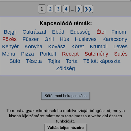
1
2
3
4
...
❯
❯❯
Kapcsolódó témák:
Bejgli
Cukrászat
Ebéd
Édesség
Étel
Finom
Főzés
Fűszer
Grill
Hús
Húsleves
Karácsony
Kenyér
Konyha
Kovász
Köret
Krumpli
Leves
Menü
Pizza
Pörkölt
Recept
Sütemény
Sütés
Sütő
Tészta
Tojás
Torta
Töltött káposzta
Zöldség
Sötét mód bekapcsolása
Te most a gyakorikerdesek.hu mobilverzióját böngészed, mely a
kisebb kijelzőméret miatt nem tartalmazza a weboldal összes
funkcióját.
Váltás teljes nézetre