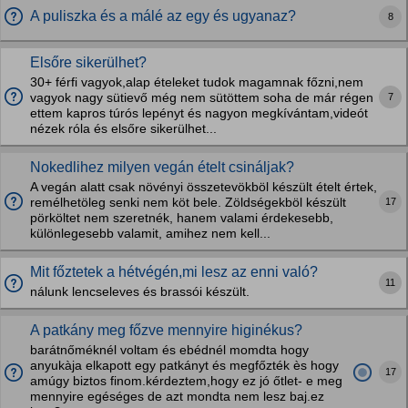
A puliszka és a málé az egy és ugyanaz?
8
Elsőre sikerülhet?
30+ férfi vagyok,alap ételeket tudok magamnak főzni,nem
7
vagyok nagy sütievő még nem sütöttem soha de már régen
ettem kapros túrós lepényt és nagyon megkívántam,videót
nézek róla és elsőre sikerülhet...
Nokedlihez milyen vegán ételt csináljak?
A vegán alatt csak növényi összetevökböl készült ételt értek,
17
remélhetöleg senki nem köt bele. Zöldségekböl készült
pörköltet nem szeretnék, hanem valami érdekesebb,
különlegesebb valamit, amihez nem kell...
Mit főztetek a hétvégén,mi lesz az enni való?
11
nálunk lencseleves és brassói készült.
A patkány meg főzve mennyire higinékus?
barátnőméknél voltam és ebédnél momdta hogy
anyukàja elkapott egy patkányt és megfőzték ès hogy
17
amúgy biztos finom.kérdeztem,hogy ez jó őtlet- e meg
mennyire egéséges de azt mondta nem lesz baj.ez