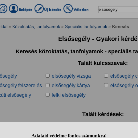
ldal
»
Közoktatás, tanfolyamok
»
Speciális tanfolyamok
»
Keresés
Elsősegély - Gyakori kérd
Keresés közoktatás, tanfolyamok - speciális 
Talált kulcsszavak:
sősegély
elsősegély vizsga
elsősegély 
ősegély felszerelés
elsősegély kártya
elsősegély o
úti elsősegély
lelki elsősegély
Talált kérdések:
1
2
3
4
5
6
7
8
9
10
..