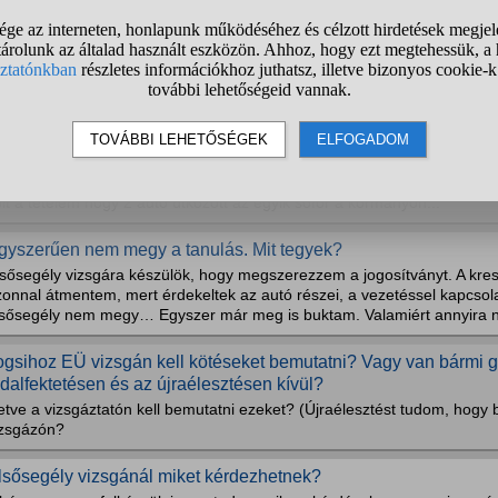
özúti elsősegélynyújtó vizsga tanfolyam(díj) nélkül?
ocsánat a hülye kérdésért most kezdeném el a jogosítványt és nagyon
eglenne.Nem egészen értem miért van különszedve a tanfolyam díja e
arnak ezzel utalni, hogy tanfolyam elvégzése nélkül is mehetek vöröske
egbuktam Elsősegély vizsgából nagyon rosszul érzem magam ez
iasztok! ma volt az elsősegély vizsgám ugye jogsihoz kell. Ujrakellet el
raélesztésemet megdicsérte de amikor a tételről kellet beszelni ott 1 d
lt a tételem hogy 2 auto ütközött az egyik sofőr a kormányon...
gyszerűen nem megy a tanulás. Mit tegyek?
lsősegély vizsgára készülök, hogy megszerezzem a jogosítványt. A kr
zonnal átmentem, mert érdekeltek az autó részei, a vezetéssel kapcsol
lsősegély nem megy… Egyszer már meg is buktam. Valamiért annyira ne
ogsihoz EÜ vizsgán kell kötéseket bemutatni? Vagy van bármi gya
ldalfektetésen és az újraélesztésen kívül?
letve a vizsgáztatón kell bemutatni ezeket? (Újraélesztést tudom, hog
izsgázón?
lsősegély vizsgánál miket kérdezhetnek?