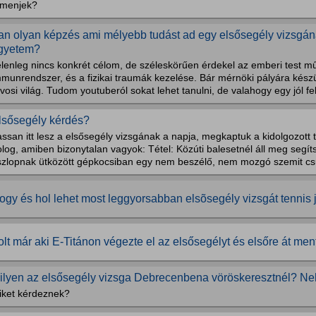
tmenjek?
an olyan képzés ami mélyebb tudást ad egy elsősegély vizsgáná
gyetem?
elenleg nincs konkrét célom, de széleskörűen érdekel az emberi test m
mmunrendszer, és a fizikai traumák kezelése. Bár mérnöki pályára kész
vosi világ. Tudom youtuberól sokat lehet tanulni, de valahogy egy jól fel
lsősegély kérdés?
ssan itt lesz a elsősegély vizsgának a napja, megkaptuk a kidolgozott t
log, amiben bizonytalan vagyok: Tétel: Közúti balesetnél áll meg segíts
szlopnak ütközött gépkocsiban egy nem beszélő, nem mozgó szemit csu
ogy és hol lehet most leggyorsabban elsõsegély vizsgát tennis
olt már aki E-Titánon végezte el az elsősegélyt és elsőre át men
ilyen az elsősegély vizsga Debrecenbena vöröskeresztnél? Ne
iket kérdeznek?