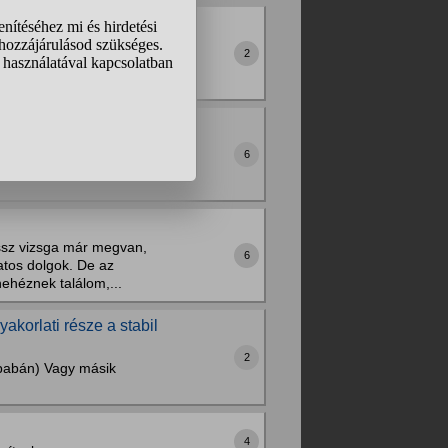
 ismerösöm sincs akinek
2
bben a PDF-ben. Arra
resztes...
 miatt mit tegyek?
eszteni meg tétel volt. az
6
olog miatt megbuktatott. Az
essz vizsga már megvan,
6
atos dolgok. De az
héznek találom,...
korlati része a stabil
2
y babán) Vagy másik
4