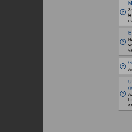
M
3d
le
n
E
Ha
v
va
G
Ar
U
g
Az
ho
az