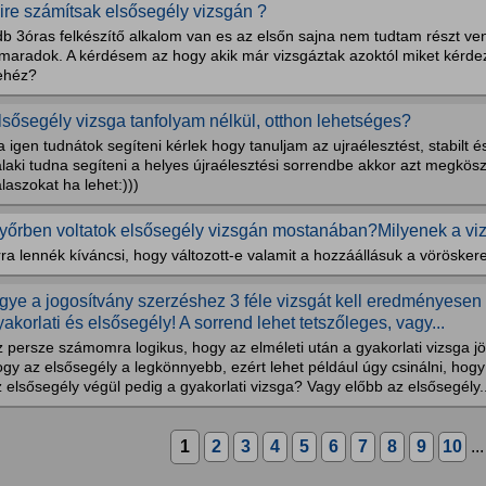
ire számítsak elsősegély vizsgán ?
b 3óras felkészítő alkalom van es az elsőn sajna nem tudtam részt venn
maradok. A kérdésem az hogy akik már vizsgáztak azoktól miket kérdezt
ehéz?
lsősegély vizsga tanfolyam nélkül, otthon lehetséges?
 igen tudnátok segíteni kérlek hogy tanuljam az ujraélesztést, stabilt és
alaki tudna segíteni a helyes újraélesztési sorrendbe akkor azt megkö
laszokat ha lehet:)))
yőrben voltatok elsősegély vizsgán mostanában?Milyenek a vi
ra lennék kíváncsi, hogy változott-e valamit a hozzáállásuk a vörösker
gye a jogosítvány szerzéshez 3 féle vizsgát kell eredményesen te
yakorlati és elsősegély! A sorrend lehet tetszőleges, vagy...
 persze számomra logikus, hogy az elméleti után a gyakorlati vizsga jöh
gy az elsősegély a legkönnyebb, ezért lehet például úgy csinálni, hogy
 elsősegély végül pedig a gyakorlati vizsga? Vagy előbb az elsősegély..
1
2
3
4
5
6
7
8
9
10
..