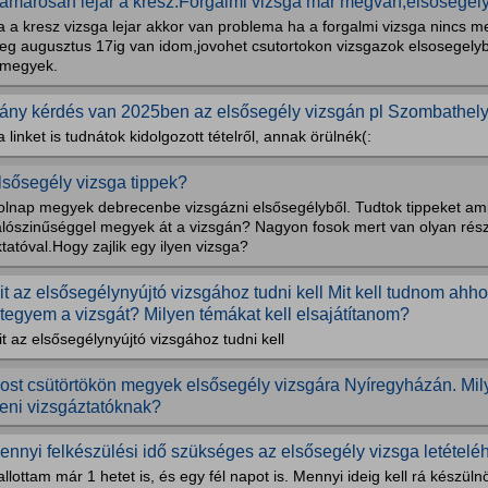
amarosan lejár a kresz.Forgalmi vizsga mar megvan,elsosegel
 a kresz vizsga lejar akkor van problema ha a forgalmi vizsga nincs m
eg augusztus 17ig van idom,jovohet csutortokon vizsgazok elsosegelyb
tmegyek.
ány kérdés van 2025ben az elsősegély vizsgán pl Szombathel
 linket is tudnátok kidolgozott tételről, annak örülnék(:
lsősegély vizsga tippek?
olnap megyek debrecenbe vizsgázni elsősegélyből. Tudtok tippeket am
alószinűséggel megyek át a vizsgán? Nagyon fosok mert van olyan rész
tatóval.Hogy zajlik egy ilyen vizsga?
it az elsősegélynyújtó vizsgához tudni kell Mit kell tudnom ahh
etegyem a vizsgát? Milyen témákat kell elsajátítanom?
t az elsősegélynyújtó vizsgához tudni kell
ost csütörtökön megyek elsősegély vizsgára Nyíregyházán. Mil
tteni vizsgáztatóknak?
ennyi felkészülési idő szükséges az elsősegély vizsga letételé
llottam már 1 hetet is, és egy fél napot is. Mennyi ideig kell rá készü