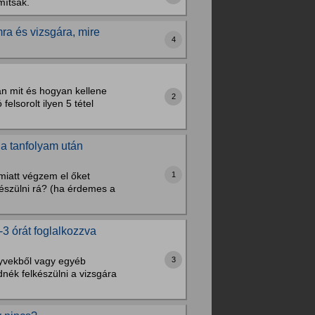
mítsak.
a és vizsgára, mire
4
n mit és hogyan kellene
2
elsorolt ilyen 5 tétel
a tanfolyam után
1
iatt végzem el őket
szülni rá? (ha érdemes a
-3 órát foglalkozzva
3
nyvekből vagy egyéb
dnék felkészülni a vizsgára