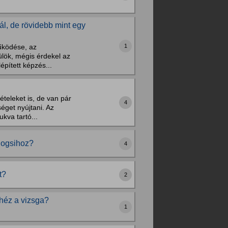
l, de rövidebb mint egy
1
űködése, az
ülök, mégis érdekel az
épített képzés...
ételeket is, de van pár
4
éget nyújtani. Az
kva tartó...
 jogsihoz?
4
t?
2
héz a vizsga?
1