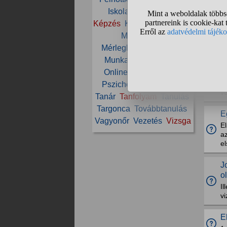
Iskola
Jogosítvány
K
B
Képzés
Könyvelő
KRESZ
m
Matematika
ak
Mérlegképes könyvelő
Munka
OKJ
Oktatás
M
Online
Programozás
Sz
uj
Pszichológia
Szakma
vo
Tanár
Tanfolyam
Tanulás
Targonca
Továbbtanulás
E
Vagyonőr
Vezetés
Vizsga
E
a
e
J
o
Il
v
E