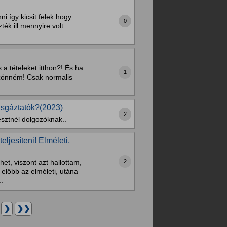
i így kicsit felek hogy
0
ék ill mennyire volt
 a tételeket itthon?! És ha
1
szönném! Csak normalis
zsgáztatók?(2023)
2
esztnél dolgozóknak..
ljesíteni! Elméleti,
2
et, viszont azt hallottam,
 előbb az elméleti, utána
.
.
❯
❯❯