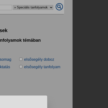
ések
tanfolyamok témában
csomag
elsősegély doboz
ktatás
elsősegély tanfolyam
.
❯
❯❯