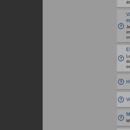
á
V
e
J
i
or
E
La
do
o
H
V
M
M