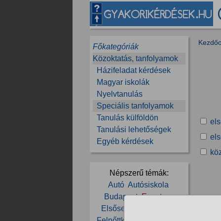
Kezdőo
Főkategóriák
Közoktatás, tanfolyamok
Házifeladat kérdések
Magyar iskolák
Nyelvtanulás
Speciális tanfolyamok
Tanulás külföldön
el
Tanulási lehetőségek
els
Egyéb kérdések
köz
Népszerű témák:
Autó
Autósiskola
Budapest
Egyetem
Elsősegély
Érettségi
Felnőttképzés
Felvételi