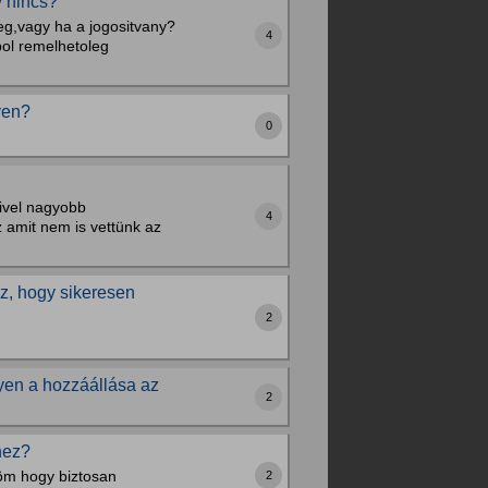
y nincs?
eg,vagy ha a jogositvany?
4
ol remelhetoleg
yen?
0
ivel nagyobb
4
 amit nem is vettünk az
oz, hogy sikeresen
2
yen a hozzáállása az
2
hez?
lnöm hogy biztosan
2