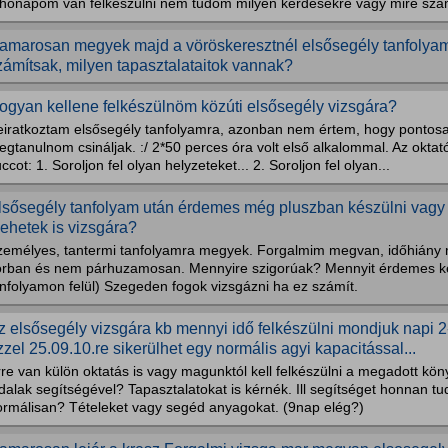
 hónapom van felkészülni nem tudom milyen kérdésekre vagy mire szá
amarosan megyek majd a vöröskeresztnél elsősegély tanfolyamr
zámítsak, milyen tapasztalataitok vannak?
ogyan kellene felkészülnöm közúti elsősegély vizsgára?
eiratkoztam elsősegély tanfolyamra, azonban nem értem, hogy pontosa
gtanulnom csináljak. :/ 2*50 perces óra volt első alkalommal. Az oktató f
ccot: 1. Soroljon fel olyan helyzeteket... 2. Soroljon fel olyan...
lsősegély tanfolyam után érdemes még pluszban készülni vagy 
ehetek is vizsgára?
zemélyes, tantermi tanfolyamra megyek. Forgalmim megvan, időhiány m
orban és nem párhuzamosan. Mennyire szigorúak? Mennyit érdemes ké
anfolyamon felül) Szegeden fogok vizsgázni ha ez számít.
z elsősegély vizsgára kb mennyi idő felkészülni mondjuk napi 2
zzel 25.09.10.re sikerülhet egy normális agyi kapacitással...
re van külön oktatás is vagy magunktól kell felkészülni a megadott kö
dalak segítségével? Tapasztalatokat is kérnék. Ill segítséget honnan tu
ormálisan? Tételeket vagy segéd anyagokat. (9nap elég?)