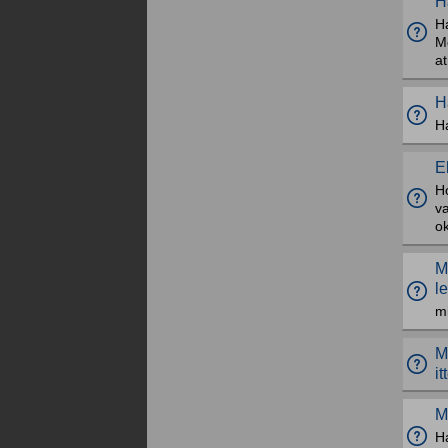
H
Ha
M
a
H
Ha
E
H
v
ok
M
l
mi
M
i
M
Ha