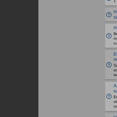
1
H
s
H
B
me
cu
E
m
S
s
t
A
e
Er
ol
n