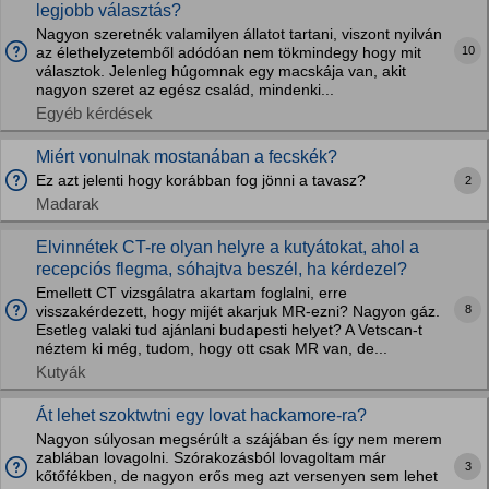
legjobb választás?
Nagyon szeretnék valamilyen állatot tartani, viszont nyilván
10
az élethelyzetemből adódóan nem tökmindegy hogy mit
választok. Jelenleg húgomnak egy macskája van, akit
nagyon szeret az egész család, mindenki...
Egyéb kérdések
Miért vonulnak mostanában a fecskék?
Ez azt jelenti hogy korábban fog jönni a tavasz?
2
Madarak
Elvinnétek CT-re olyan helyre a kutyátokat, ahol a
recepciós flegma, sóhajtva beszél, ha kérdezel?
Emellett CT vizsgálatra akartam foglalni, erre
8
visszakérdezett, hogy mijét akarjuk MR-ezni? Nagyon gáz.
Esetleg valaki tud ajánlani budapesti helyet? A Vetscan-t
néztem ki még, tudom, hogy ott csak MR van, de...
Kutyák
Át lehet szoktwtni egy lovat hackamore-ra?
Nagyon súlyosan megsérúlt a szájában és így nem merem
zablában lovagolni. Szórakozásból lovagoltam már
3
kőtőfékben, de nagyon erős meg azt versenyen sem lehet