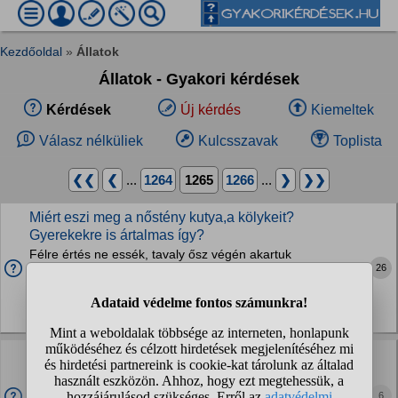
Kezdőoldal
»
Állatok
Állatok - Gyakori kérdések
Kérdések
Új kérdés
Kiemeltek
Válasz nélküliek
Kulcsszavak
Toplista
❮❮
❮
...
1264
1265
1266
...
❯
❯❯
Miért eszi meg a nőstény kutya,a kölykeit?
Gyerekekre is ártalmas így?
Félre értés ne essék, tavaly ősz végén akartuk
26
ivartalanítani,mondta az orvos,hogy elmúlt fél idős, így nem
lehet,meglepődtünk,mert nem szökött ki,így valószínű
szomszéd kutya jött át. Nos,ez eddig a 4...
Kutyák
Állatorvosnál félős kutya ivartalanítása?
Van egy 4 éves kan kutyám, aki retteg az állatorvosnál, egy
oltásból is akkora hisztit tud csinálni, mintha nyúznák.
6