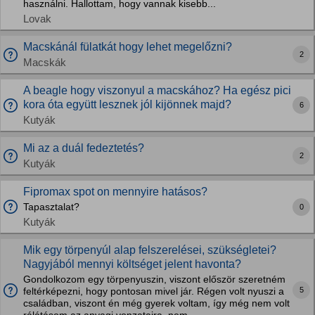
használni. Hallottam, hogy vannak kisebb...
Lovak
Macskánál fülatkát hogy lehet megelőzni?
2
Macskák
A beagle hogy viszonyul a macskához? Ha egész pici
kora óta együtt lesznek jól kijönnek majd?
6
Kutyák
Mi az a duál fedeztetés?
2
Kutyák
Fipromax spot on mennyire hatásos?
Tapasztalat?
0
Kutyák
Mik egy törpenyúl alap felszerelései, szükségletei?
Nagyjából mennyi költséget jelent havonta?
Gondolkozom egy törpenyuszin, viszont először szeretném
5
feltérképezni, hogy pontosan mivel jár. Régen volt nyuszi a
családban, viszont én még gyerek voltam, így még nem volt