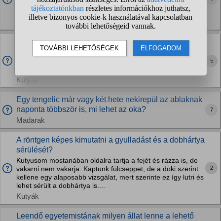
Egyszer összekaparta az állatovost, mert meg akarta
tapintani a nyirokcsomóját. Szóval...
Kutyák
Milyen vitamint ajánlotok Yorki kölyöknek?
Holnap hozzuk el a kutyust és a tenyésztő megemlítette,
hogy érdemes neki vitamint adni. Nektek melyik márka vált
5
be a legjobban?
Kutyák
Egy tengelic már vagy két hete nekirepül az ablaknak
naponta többször is, mi lehet az oka?
7
Madarak
A röntgen képes kimutatni a gyulladást és a dobhártya
sérülését?
Kutyusom mostanában oldalra tartja a fejét és rázza is, de
2
vakarni nem vakarja. Kaptunk fülcseppet, de a doki szerint
kellene egy alaposabb vizsgálat, mert szerinte ez így lutri és
lehet sérült a dobhártya is....
Kutyák
Leendő egyetemistának milyen állat lenne a lehető