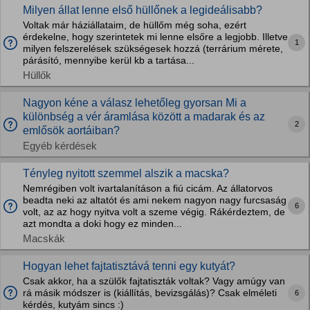
Milyen állat lenne első hüllőnek a legideálisabb?
Voltak már háziállataim, de hüllőm még soha, ezért
érdekelne, hogy szerintetek mi lenne elsőre a legjobb. Illetve
1
milyen felszerelések szükségesek hozzá (terrárium mérete,
párásító, mennyibe kerül kb a tartása...
Hüllők
Nagyon kéne a válasz lehetőleg gyorsan Mi a
különbség a vér áramlása között a madarak és az
2
emlősök aortáiban?
Egyéb kérdések
Tényleg nyitott szemmel alszik a macska?
Nemrégiben volt ivartalanításon a fiú cicám. Az állatorvos
beadta neki az altatót és ami nekem nagyon nagy furcsaság
6
volt, az az hogy nyitva volt a szeme végig. Rákérdeztem, de
azt mondta a doki hogy ez minden...
Macskák
Hogyan lehet fajtatisztává tenni egy kutyát?
Csak akkor, ha a szülők fajtatiszták voltak? Vagy amúgy van
rá másik módszer is (kiállítás, bevizsgálás)? Csak elméleti
6
kérdés, kutyám sincs :)