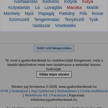
Ivartalanítás
Kedvenc
Kölyök
Kutya
Kutyatartás
Ló
Lovaglás
Macska
Madár
Menhely
Nyúl
Papagáj
Patkány
Pók
Rovar
Szomszéd
Tengerimalac
Tenyésztő
Tyúk
Vadászat
Viselkedés
Sötét mód bekapcsolása
Te most a gyakorikerdesek.hu mobilverzióját böngészed, mely a
kisebb kijelzőméret miatt nem tartalmazza a weboldal összes
funkcióját.
Váltás teljes nézetre
Minden jog fenntartva © 2026, www.gyakorikerdesek.hu
GYIK
|
Szabályzat
|
Jogi nyilatkozat
|
Adatvédelem
|
Cookie beállítások
|
WebMinute Kft.
|
Facebook
| Kapcsolat:
info(kukac)gyakorikerdesek.hu