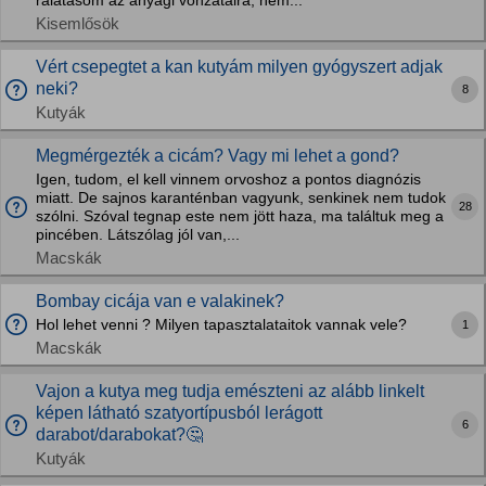
rálátásom az anyagi vonzataira, nem...
Kisemlősök
Vért csepegtet a kan kutyám milyen gyógyszert adjak
neki?
8
Kutyák
Megmérgezték a cicám? Vagy mi lehet a gond?
Igen, tudom, el kell vinnem orvoshoz a pontos diagnózis
miatt. De sajnos karanténban vagyunk, senkinek nem tudok
28
szólni. Szóval tegnap este nem jött haza, ma találtuk meg a
pincében. Látszólag jól van,...
Macskák
Bombay cicája van e valakinek?
Hol lehet venni ? Milyen tapasztalataitok vannak vele?
1
Macskák
Vajon a kutya meg tudja emészteni az alább linkelt
képen látható szatyortípusból lerágott
6
darabot/darabokat?🤔
Kutyák