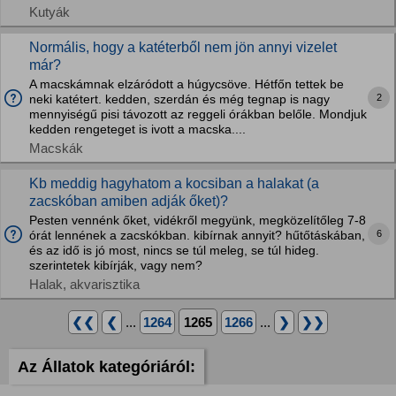
Kutyák
Normális, hogy a katéterből nem jön annyi vizelet
már?
A macskámnak elzáródott a húgycsöve. Hétfőn tettek be
2
neki katétert. kedden, szerdán és még tegnap is nagy
mennyiségű pisi távozott az reggeli órákban belőle. Mondjuk
kedden rengeteget is ivott a macska....
Macskák
Kb meddig hagyhatom a kocsiban a halakat (a
zacskóban amiben adják őket)?
Pesten vennénk őket, vidékről megyünk, megközelítőleg 7-8
6
órát lennének a zacskókban. kibírnak annyit? hűtőtáskában,
és az idő is jó most, nincs se túl meleg, se túl hideg.
szerintetek kibírják, vagy nem?
Halak, akvarisztika
❮❮
❮
...
1264
1265
1266
...
❯
❯❯
Az Állatok kategóriáról: