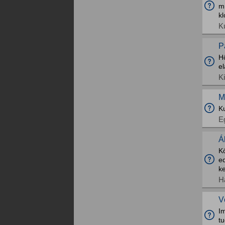
mi
k
K
P
Hö
el
K
M
Ku
E
Á
K
ed
k
H
V
I
t