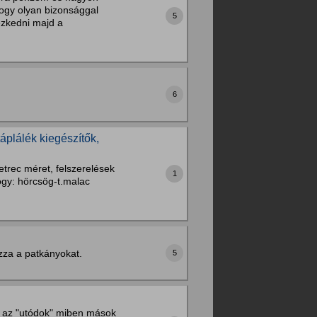
hogy olyan bizonsággal
5
ezkedni majd a
6
áplálék kiegészítők,
etrec méret, felszerelések
1
hogy: hörcsög-t.malac
zza a patkányokat.
5
ek az "utódok" miben mások