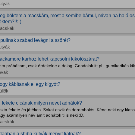
utyák
eg böktem a macskám, most a semibe bámul, mivan ha halálos 
öktem?!!:-(
acskák
 pulinak szabad levágni a szőrét?
utyák
ackamore karhoz lehet kapcsolni kikötőszárat?
m próbáltam, csak érdekelne a dolog. Gondolok itt pl.: gumikarikás kik
ovak
ogy kábítanak el egy kígyót?
üllők
j fekete cicának milyen nevet adnátok?
szta fekete és játékos. Sokat eszik és dorombolós. Kéne neki egy kla
gy akármilyen név amit adnátok ti is neki :D.
acskák
tlagban a shiba kutyák menyit fialnak?