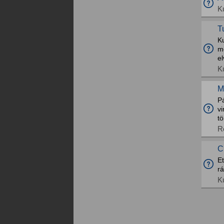
K
T
Ku
m
el
K
M
Pá
v
tö
R
C
E
rá
K