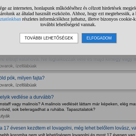
utyák
 pontos ülés vagy kikönnyített ülés vagy könnyített ülés?
ndegyiket hallottam már. Az előző lovardában ahol tanultam kikönnyíté
elyen ahol könnyített ülésnek és a mostani helyemen 2 pontos ülésnek
gyarázzák: azt mondják dőljek előre és csak picit emelkedjek fel, de e
ovak
erepult egy darazs,vagy méh nem tudom nem volt nagy. Vart
rre elbujt valahova. Ne foglalkozzak vele es majd kimegy vagy 
ovarok, ízeltlábúak
öld pók, milyen fajta?
ovarok, ízeltlábúak
elyik vedlése a durvább?
mstaff vagy malinois? A malinois vedlését láttam már képeken, elég ma
 rövid, sok beleragadhat a ruhába. Tapasztalatok?
utyák
a 17 évesen kezdtem el lovagolni, még lehet belőlem lovász, v
isebb koromba nem volt lehetőségem lovagolni és most 17 évesen va