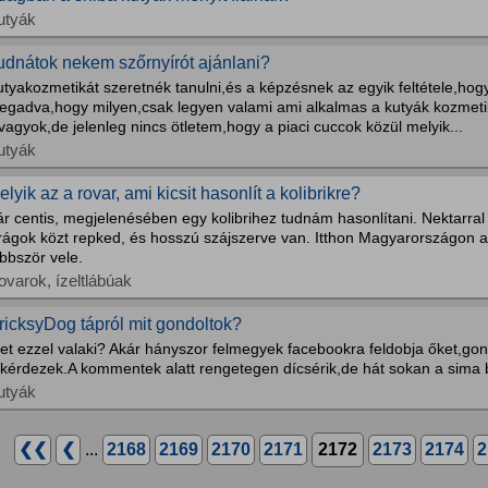
utyák
udnátok nekem szőrnyírót ajánlani?
tyakozmetikát szeretnék tanulni,és a képzésnek az egyik feltétele,hogy
egadva,hogy milyen,csak legyen valami ami alkalmas a kutyák kozmeti
vagyok,de jelenleg nincs ötletem,hogy a piaci cuccok közül melyik...
utyák
elyik az a rovar, ami kicsit hasonlít a kolibrikre?
r centis, megjelenésében egy kolibrihez tudnám hasonlítani. Nektarral t
irágok közt repked, és hosszú szájszerve van. Itthon Magyarországon a
bbször vele.
ovarok, ízeltlábúak
ricksyDog tápról mit gondoltok?
tet ezzel valaki? Akár hányszor felmegyek facebookra feldobja őket,g
kérdezek.A kommentek alatt rengetegen dícsérik,de hát sokan a sima bo
utyák
❮❮
❮
...
2168
2169
2170
2171
2172
2173
2174
2