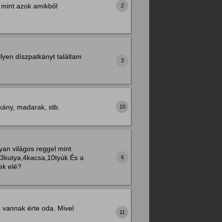
 mint azok amikből
2
lyen díszpatkányt találtam
3
kány, madarak, stb.
10
yan világos reggel mint
e,3kutya,4kacsa,10tyúk És a
6
ek elé?
vannak érte oda. Mivel
11