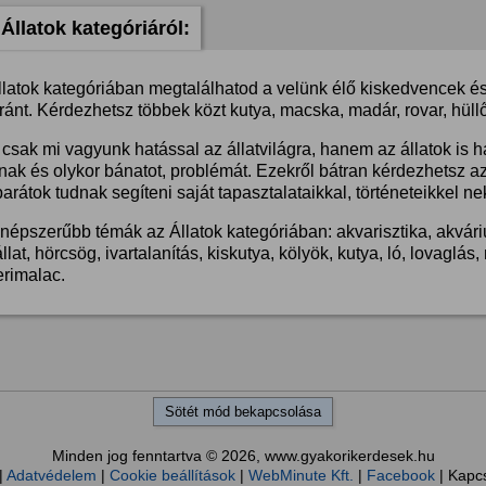
Állatok kategóriáról:
llatok kategóriában megtalálhatod a velünk élő kiskedvencek és 
ánt. Kérdezhetsz többek közt kutya, macska, madár, rovar, hüllő
csak mi vagyunk hatással az állatvilágra, hanem az állatok is 
nak és olykor bánatot, problémát. Ezekről bátran kérdezhetsz a
barátok tudnak segíteni saját tapasztalataikkal, történeteikkel ne
népszerűbb témák az Állatok kategóriában: akvarisztika, akvárium
llat, hörcsög, ivartalanítás, kiskutya, kölyök, kutya, ló, lovaglá
erimalac.
Sötét mód bekapcsolása
Minden jog fenntartva © 2026, www.gyakorikerdesek.hu
|
Adatvédelem
|
Cookie beállítások
|
WebMinute Kft.
|
Facebook
| Kapc