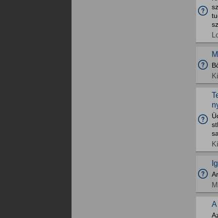
sz
tu
s
L
M
B
K
T
n
Üd
st
s
K
I
A
M
A
A