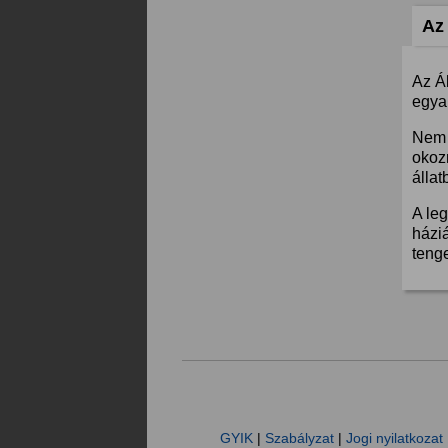
Az 
Az Á
egyar
Nem 
okoz
állat
A leg
háziá
teng
GYIK
|
Szabályzat
|
Jogi nyilatkozat