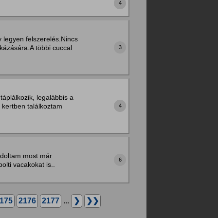
4
 legyen felszerelés.Nincs
kázására.A többi cuccal
3
áplálkozik, legalábbis a
 kertben találkoztam
4
ondoltam most már
6
lti vacakokat is..
175
2176
2177
...
❯
❯❯