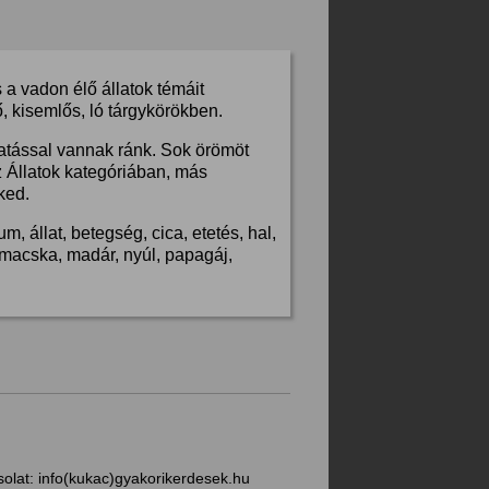
a vadon élő állatok témáit
, kisemlős, ló tárgykörökben.
hatással vannak ránk. Sok örömöt
z Állatok kategóriában, más
ked.
, állat, betegség, cica, etetés, hal,
s, macska, madár, nyúl, papagáj,
solat:
info(kukac)gyakorikerdesek.hu