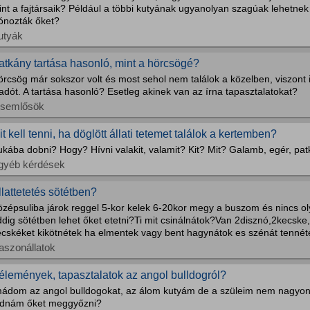
nt a fajtársaik? Például a többi kutyának ugyanolyan szagúak lehetnek
lónozták őket?
utyák
atkány tartása hasonló, mint a hörcsögé?
rcsög már sokszor volt és most sehol nem találok a közelben, viszont i
adót. A tartása hasonló? Esetleg akinek van az írna tapasztalatokat?
isemlősök
it kell tenni, ha döglött állati tetemet találok a kertemben?
kába dobni? Hogy? Hívni valakit, valamit? Kit? Mit? Galamb, egér, pat
gyéb kérdések
llattetetés sötétben?
özépsuliba járok reggel 5-kor kelek 6-20kor megy a buszom és nincs ol
dig sötétben lehet őket etetni?Ti mit csinálnátok?Van 2disznó,2kecsk
ecskéket kikötnétek ha elmentek vagy bent hagynátok es szénát tennét
aszonállatok
élemények, tapasztalatok az angol bulldogról?
mádom az angol bulldogokat, az álom kutyám de a szüleim nem nagyon 
udnám őket meggyőzni?