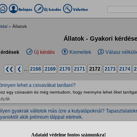
ldal
»
Állatok
Állatok - Gyakori kérdés
érdések
Új kérdés
Kiemeltek
Válasz nélküli
❮❮
❮
...
2168
2169
2170
2171
2172
2173
2174
2
önnyen lehet a csivavákat tanítani?
esz egy csivavám és még nemtudom, hogy mennyire lehet őket tanítgat
utyák
ilyen gyakrak váltotok más ízre a kutyatápoknál? Tapasztalatok
lyanoktól akik prémium tálppal etetnek.
ntett kutyám bárányos Bosch tápot kap egy ideje ,merta BRIT,csirkéstő
gy láttam a szemén hogy már unja ezért váltottunk Eucanubára de ettő
karózni(fokozatos volt az átlállás )Ebben is van csirke ,ízlik neki de ő...