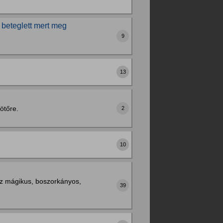
beteglett mert meg
9
13
ötőre.
2
10
ssz mágikus, boszorkányos,
39