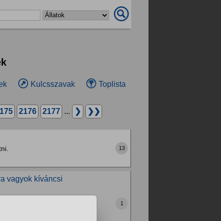
ek
ek
Kulcsszavak
Toplista
175
2176
2177
...
❯
❯❯
ni.
13
ra vagyok kíváncsi
l hullott a szőre. Nyáron
1
l egy hónap uán elkezdett