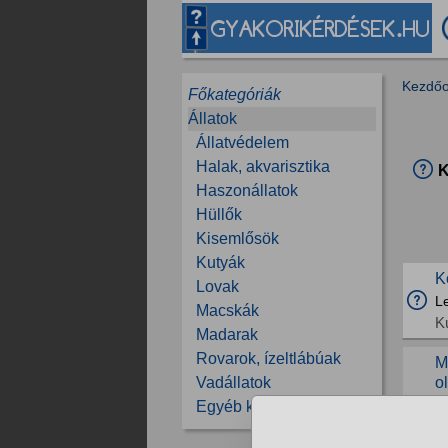
Kezdőo
Főkategóriák
Állatok
Állatvédelem
Halak, akvarisztika
K
Haszonállatok
Hüllők
Kisemlősök
Kutyák
K
Lovak
L
Macskák
K
Madarak
Rovarok, ízeltlábúak
M
o
Vadállatok
Me
Egyéb kérdések
ú
va