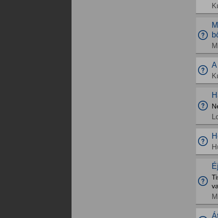
K
M
b
M
A
K
H
Ne
L
H
H
É
Ti
va
M
Á