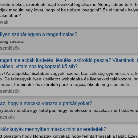
eretem őket, szeretnék majd lovakkal foglalkozni. Mennyi időbe telik, 
djak megülni egy lovat, hogy pl be tudjam lovagolni? És el tudnék hely
zakmában?
ovak
ilyen szénát egyen a tengerimalac?
őség zavara.
isemlősök
engeri malackák fürdetés, fésülés, szőroldó paszta? Vitaminok, t
yalósó, vitaminos fogkoptató kő stb?
v! Az alapokkal tisztában vagyok, széna, táp, zöldség-gyümölcs, víz, k
b. De felmegyek ilyen kisállatos weboldalra és ilyenekkel találkozom, 
ampon, furminator és szőroldó paszta rágcsálóknak meg c és multi...
isemlősök
gaz, hogy a macska vonzza a patkányokat?
nyunak mondta egy fiatal pár, hogy ne etesse a macskát, mert oda von
acskák
 klónkutyák mennyiben mások mint az eredetiek?
zt olvastam hogy klónoztak kutyákat, hogy fenntarthassák a fajtát. Ez