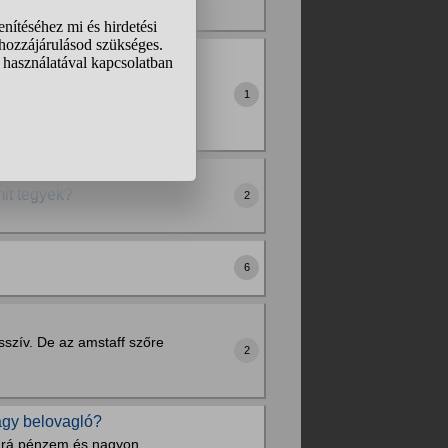
snek hívták, voltam egy
 és ők máshogy is
1
ddig csak...
am mondom majd kimegy
mit tegyek?
2
6
sszív. De az amstaff szőre
2
agy belovagló?
n rá pénzem és nagyon