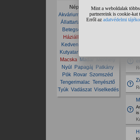
K
Népszerű témák:
Akvárium
Állat
Állatorvos
2
Állattartás
Állatvédelem
Mi
Betegség
Cica
Etetés
h
ma
Háziállat
Ivartalanítás
L
Kedvenc
Kölyök
Kutya
Kutyatartás
Ló
Lovaglás
B
Macska
Madár
Menhely
e
Nyúl
Papagáj
Patkány
R
Pók
Rovar
Szomszéd
Z
Tengerimalac
Tenyésztő
R
Tyúk
Vadászat
Viselkedés
M
A
is
K
H
K