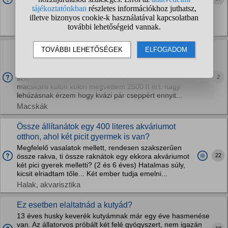
az összes ételt megeszik előle, vagy ha a miénk nem eszi
meg rögtön, helyette is megeszik. Éhen marad,...
Macskák
Mi a legolcsóbb de hatásos bolha ellenes készítmény
macskára?
5 db macskám van. Korábban vettem már ilyen cseppentős
2
szart ami elvileg hosszantartó védettséget ad. Mindegyik
macskára külön külön megvettem 2500 ft ért. nagy
lehúzásnak érzem hogy kvázi pár cseppért ennyit...
Macskák
Össze állítanátok egy 400 literes akváriumot
otthon, ahol két picit gyermek is van?
Megfelelő vasalatok mellett, rendesen szakszerűen
22
össze rakva, ti össze raknátok egy ekkora akváriumot
két pici gyerek melletti? (2 és 6 éves) Hatalmas súly,
kicsit elriadtam tőle... Két ember tudja emelni...
Halak, akvarisztika
Ez esetben elaltatnád a kutyád?
13 éves husky keverék kutyámnak már egy éve hasmenése
van. Az állatorvos próbált két felé gyógyszert, nem igazán