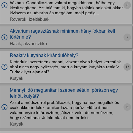
házban. Gondolkoztam valami megoldásban, hátha egy
6
kicsit segítene. Azt találtam ki, hogyha találok poloskát akkor
kiviszem az udvarba és megölöm, majd pedig...
Rovarok, ízeltlábúak
Akvárium ragasztásnak minimum hány fokban kell
történnie?
7
Halak, akvarisztika
Reaktív kutyának kirándulóhely?
Kirándulni szeretnénk menni, viszont olyan helyet keresünk
ahol nincs nagy nyüzsgés, mert a kutyám kutyákra reaktív.
17
Tudtok ilyet ajánlani?
Kutyák
Mennyi idő megtanítani szépen sétálni pórázon egy
felnőtt kutyát?
Azzal a módszerrel próbálkozok, hogy ha húz megállok és
5
csak akkor indulok, amikor laza a póráz. Előtte itthon
valamennyire lefárasztom, játszok vele, de nem érzem,
hogy számítana. Jutalomfalat nem érdekli...
Kutyák