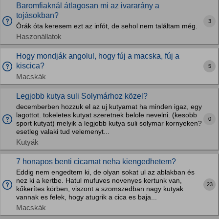
Baromfiaknál átlagosan mi az ivararány a
tojásokban?
3
Órák óta keresem ezt az infót, de sehol nem találtam még.
Haszonállatok
Hogy mondják angolul, hogy fúj a macska, fúj a
kiscica?
5
Macskák
Legjobb kutya suli Solymárhoz közel?
decemberben hozzuk el az uj kutyamat ha minden igaz, egy
lagottot. tokeletes kutyat szeretnek belole nevelni. (kesobb
0
sport kutyat) melyik a legjobb kutya suli solymar kornyeken?
esetleg valaki tud velemenyt...
Kutyák
7 honapos benti cicamat neha kiengedhetem?
Eddig nem engedtem ki, de olyan sokat ul az ablakban és
nez ki a kertbe. Hatul mufuves novenyes kertunk van,
23
kőkerítes körben, viszont a szomszedban nagy kutyak
vannak es felek, hogy atugrik a cica es baja...
Macskák