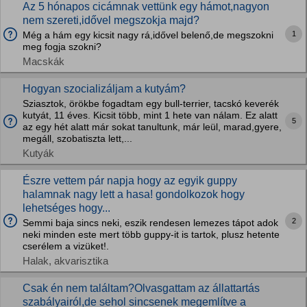
Az 5 hónapos cicámnak vettünk egy hámot,nagyon
nem szereti,idővel megszokja majd?
1
Még a hám egy kicsit nagy rá,idővel belenő,de megszokni
meg fogja szokni?
Macskák
Hogyan szocializáljam a kutyám?
Sziasztok, örökbe fogadtam egy bull-terrier, tacskó keverék
kutyát, 11 éves. Kicsit több, mint 1 hete van nálam. Ez alatt
5
az egy hét alatt már sokat tanultunk, már leül, marad,gyere,
megáll, szobatiszta lett,...
Kutyák
Észre vettem pár napja hogy az egyik guppy
halamnak nagy lett a hasa! gondolkozok hogy
lehetséges hogy...
2
Semmi baja sincs neki, eszik rendesen lemezes tápot adok
neki minden este mert több guppy-it is tartok, plusz hetente
cserélem a vizüket!.
Halak, akvarisztika
Csak én nem találtam?Olvasgattam az állattartás
szabályairól,de sehol sincsenek megemlítve a