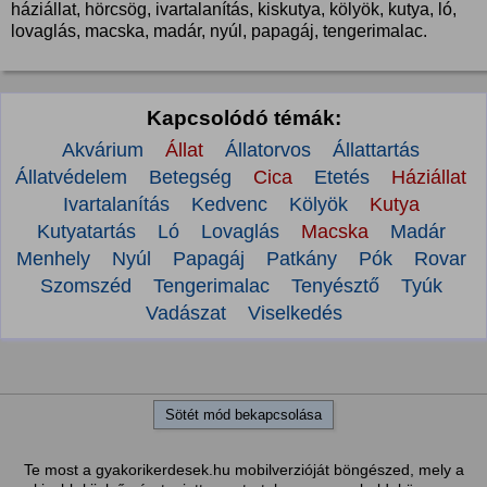
háziállat, hörcsög, ivartalanítás, kiskutya, kölyök, kutya, ló,
lovaglás, macska, madár, nyúl, papagáj, tengerimalac.
Kapcsolódó témák:
Akvárium
Állat
Állatorvos
Állattartás
Állatvédelem
Betegség
Cica
Etetés
Háziállat
Ivartalanítás
Kedvenc
Kölyök
Kutya
Kutyatartás
Ló
Lovaglás
Macska
Madár
Menhely
Nyúl
Papagáj
Patkány
Pók
Rovar
Szomszéd
Tengerimalac
Tenyésztő
Tyúk
Vadászat
Viselkedés
Sötét mód bekapcsolása
Te most a gyakorikerdesek.hu mobilverzióját böngészed, mely a