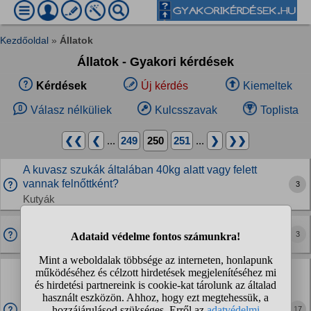
Kezdőoldal
»
Állatok
Állatok - Gyakori kérdések
Kérdések
Új kérdés
Kiemeltek
Válasz nélküliek
Kulcsszavak
Toplista
❮❮
❮
...
249
250
251
...
❯
❯❯
A kuvasz szukák általában 40kg alatt vagy felett
vannak felnőttként?
3
Kutyák
Ez milyen pók?
3
Rovarok, ízeltlábúak
Hogy zavarjam el a macskákat, amik nem az
enyémek?
Van egy kinti macskánk. Vannak „barátai" akik mindig
17
átjönnek hozzánk, soha sem egyszerre. Ha nem eszi meg