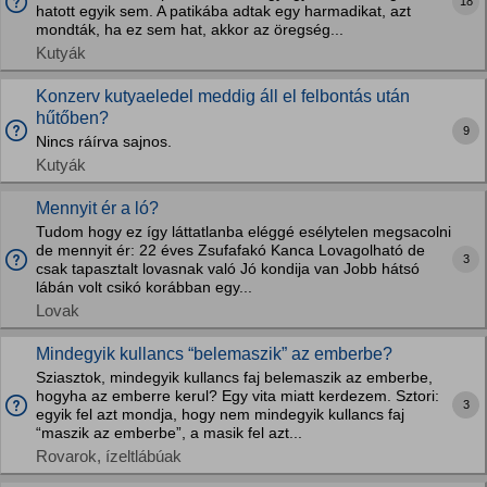
18
hatott egyik sem. A patikába adtak egy harmadikat, azt
mondták, ha ez sem hat, akkor az öregség...
Kutyák
Konzerv kutyaeledel meddig áll el felbontás után
hűtőben?
9
Nincs ráírva sajnos.
Kutyák
Mennyit ér a ló?
Tudom hogy ez így láttatlanba eléggé esélytelen megsacolni
de mennyit ér: 22 éves Zsufafakó Kanca Lovagolható de
3
csak tapasztalt lovasnak való Jó kondija van Jobb hátsó
lábán volt csikó korábban egy...
Lovak
Mindegyik kullancs “belemaszik” az emberbe?
Sziasztok, mindegyik kullancs faj belemaszik az emberbe,
hogyha az emberre kerul? Egy vita miatt kerdezem. Sztori:
3
egyik fel azt mondja, hogy nem mindegyik kullancs faj
“maszik az emberbe”, a masik fel azt...
Rovarok, ízeltlábúak