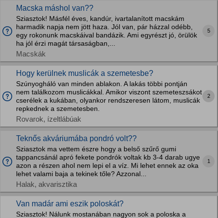
Macska máshol van??
Sziasztok! Másfél éves, kandúr, ivartalanított macskám
harmadik napja nem jött haza. Jól van, pár házzal odébb,
5
egy rokonunk macskáival bandázik. Ami egyrészt jó, örülök
ha jól érzi magát társaságban,...
Macskák
Hogy kerülnek muslicák a szemetesbe?
Szúnyogháló van minden ablakon. A lakás többi pontján
nem találkozom muslicákkal. Amikor viszont szemeteszsákot
2
cserélek a kukában, olyankor rendszeresen látom, muslicák
repkednek a szemetesben.
Rovarok, ízeltlábúak
Teknős akváriumába pondró volt??
Sziasztok ma vettem észre hogy a belső szűrő gumi
tappancsánál apró fekete pondrók voltak kb 3-4 darab ugye
1
azon a részen ahol nem lepi el a víz. Mi lehet ennek az oka
lehet valami baja a tekinek tőle? Azzonal...
Halak, akvarisztika
Van madár ami eszik poloskát?
Sziasztok! Nálunk mostanában nagyon sok a poloska a