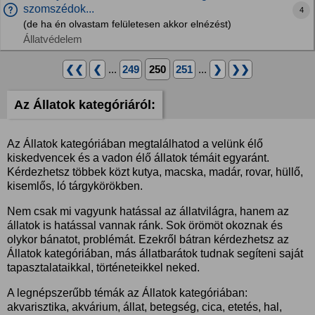
szomszédok...
4
(de ha én olvastam felületesen akkor elnézést)
Állatvédelem
❮❮
❮
...
249
250
251
...
❯
❯❯
Az Állatok kategóriáról:
Az Állatok kategóriában megtalálhatod a velünk élő
kiskedvencek és a vadon élő állatok témáit egyaránt.
Kérdezhetsz többek közt kutya, macska, madár, rovar, hüllő,
kisemlős, ló tárgykörökben.
Nem csak mi vagyunk hatással az állatvilágra, hanem az
állatok is hatással vannak ránk. Sok örömöt okoznak és
olykor bánatot, problémát. Ezekről bátran kérdezhetsz az
Állatok kategóriában, más állatbarátok tudnak segíteni saját
tapasztalataikkal, történeteikkel neked.
A legnépszerűbb témák az Állatok kategóriában:
akvarisztika, akvárium, állat, betegség, cica, etetés, hal,