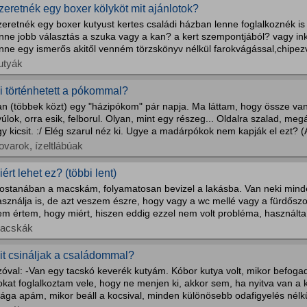
zeretnék egy boxer kölyköt mit ajánlotok?
eretnék egy boxer kutyust kertes családi házban lenne foglalkoznék i
enne jobb választás a szuka vagy a kan? a kert szempontjából? vagy i
nne egy ismerős akitől venném törzskönyv nélkül farokvágással,chipezv
utyák
i történhetett a pókommal?
an (többek közt) egy "házipókom" pár napja. Ma láttam, hogy össze va
úlok, orra esik, felborul. Olyan, mint egy részeg... Oldalra szalad, meg
y kicsit. :/ Elég szarul néz ki. Ugye a madárpókok nem kapják el ezt? (A
ovarok, ízeltlábúak
iért lehet ez? (többi lent)
ostanában a macskám, folyamatosan bevizel a lakásba. Van neki minde
asználja is, de azt veszem észre, hogy vagy a wc mellé vagy a fürdősz
m értem, hogy miért, hiszen eddig ezzel nem volt probléma, használta 
acskák
it csináljak a családommal?
óval: -Van egy tacskó keverék kutyám. Kóbor kutya volt, mikor befogad
kat foglalkoztam vele, hogy ne menjen ki, akkor sem, ha nyitva van a 
ága apám, mikor beáll a kocsival, minden különösebb odafigyelés nélkü