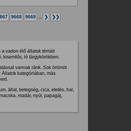
667
9668
9669
...
❯
❯❯
a vadon élő állatok témáit
, kisemlős, ló tárgykörökben.
hatással vannak ránk. Sok örömöt
z Állatok kategóriában, más
ked.
, állat, betegség, cica, etetés, hal,
s, macska, madár, nyúl, papagáj,