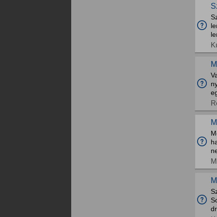
S
Sz
l
le
K
M
V
ny
eg
R
M
M
h
ne
M
M
Sz
So
dr