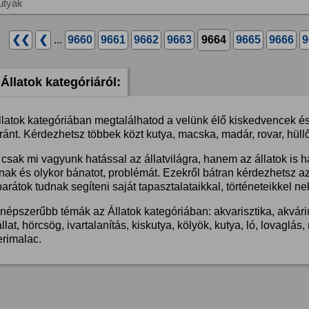
utyák
❮❮
❮
...
9660
9661
9662
9663
9664
9665
9666
9
Állatok kategóriáról:
llatok kategóriában megtalálhatod a velünk élő kiskedvencek és 
ánt. Kérdezhetsz többek közt kutya, macska, madár, rovar, hüllő
csak mi vagyunk hatással az állatvilágra, hanem az állatok is 
nak és olykor bánatot, problémát. Ezekről bátran kérdezhetsz a
barátok tudnak segíteni saját tapasztalataikkal, történeteikkel ne
népszerűbb témák az Állatok kategóriában: akvarisztika, akvárium
llat, hörcsög, ivartalanítás, kiskutya, kölyök, kutya, ló, lovaglá
erimalac.