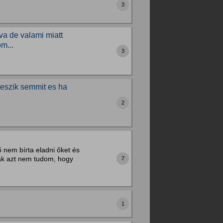
3
a de valami miatt
m...
3
 eszik semmit es ha
2
 nem bírta eladni őket és
sak azt nem tudom, hogy
7
1