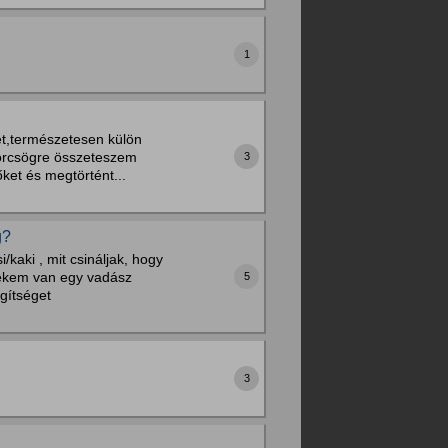
1
et,természetesen külön
örcsögre összeteszem
3
ket és megtörtént...
g?
/kaki , mit csináljak, hogy
 nekem van egy vadász
5
egítséget
3