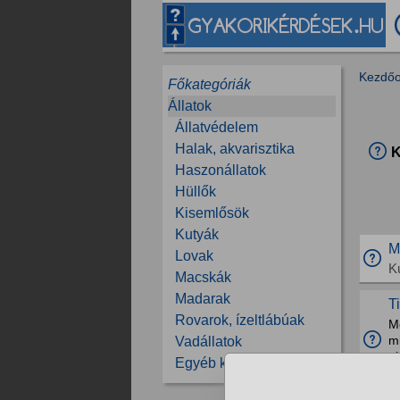
Kezdőo
Főkategóriák
Állatok
Állatvédelem
Halak, akvarisztika
K
Haszonállatok
Hüllők
Kisemlősök
Kutyák
M
Lovak
K
Macskák
Madarak
T
Rovarok, ízeltlábúak
Mo
mi
Vadállatok
ak
Egyéb kérdések
H