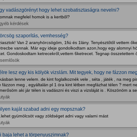
gy vadászgörényt hogy lehet szobatisztaságra nevelni?
lomnak megfelel homok is a kertből?
gyéb kérdések
örcsög szaporítás, vemhesség?
ziasztok! Van 2 aranyhörcsögöm, 1fiú és 1lány. Tenyésztőtől vettem ők
etrecbe vannak. Már egy ideje gondolkodtam azon,hogy egy alomnyi h
ket. Gondoskodtam ketrecekről,vettem 6ketrecet. Tegnap összetettem ő
isemlősök
élre lesz egy kis kölyök vizslám. Mit tegyek, hogy ne fázzon me
kásban lenne velem. de kint foglalkoznék vele , séta , játék , na meg pisi
e fázzon meg , egyáltalán pl 1 óra kint létben megfázhat télen ? mert
merősöm aki jár télen is vadászni és viszi a vizsláját is . Köszönöm a s
utyák
ilyen kaját szabad adni egy mopsznak?
l.lehet gyümölcsöt vagy zöldséget adni vagy valami mást
utyák
i baja lehet a törpenyuszimnak?