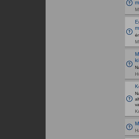
m
M
E
m
ér
M
M
k
N
H
K
Na
al
va
K
M
H