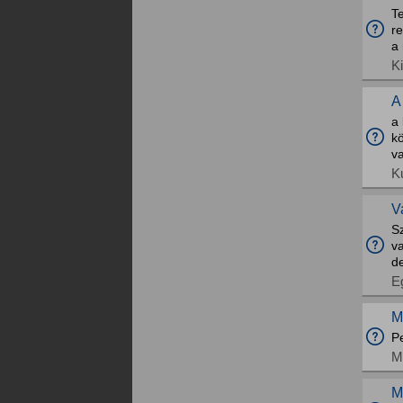
T
r
a
K
A
a
k
v
K
V
Sz
va
de
E
M
Pe
M
M