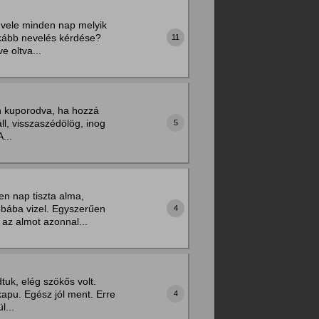
s vele minden nap melyik
nkább nevelés kérdése?
11
e oltva...
n kuporodva, ha hozzá
áll, visszaszédölög, inog
5
...
n nap tiszta alma,
obába vizel. Egyszerűen
4
az almot azonnal...
tuk, elég szökős volt.
kapu. Egész jól ment. Erre
4
l...