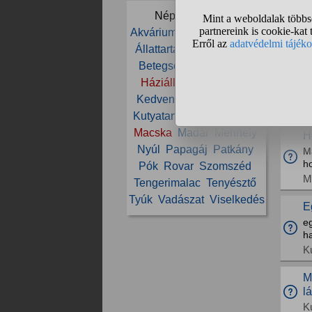
S
Népszerű témák:
Má
Akvárium
Állat
Állatorvos
Ö
Állattartás
Állatvédelem
na
L
Betegség
Cica
Etetés
Háziállat
Ivartalanítás
E
Kedvenc
Kölyök
Kutya
E
Kutyatartás
Ló
Lovaglás
Macska
Madár
Menhely
H
Nyúl
Papagáj
Patkány
M
h
Pók
Rovar
Szomszéd
M
Tengerimalac
Tenyésztő
Tyúk
Vadászat
Viselkedés
E
e
h
K
M
l
K