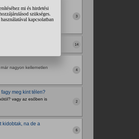
dig sem szerettem nagyon.
ormálisan ügetni, a másik
3
 de...
14
s már nagyon kellemetlen
4
fagy meg kint télen?
hótól? vagy az esőben is
2
t kidobtak, na de a
6