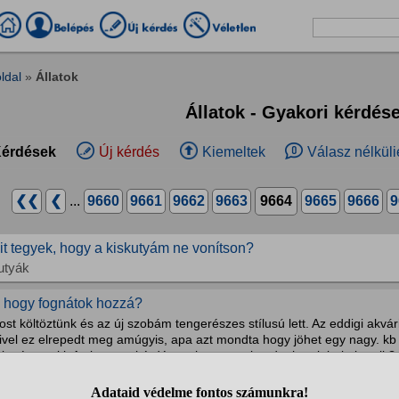
ldal
»
Állatok
Állatok - Gyakori kérdés
érdések
Új kérdés
Kiemeltek
Válasz nélküli
❮❮
❮
...
9660
9661
9662
9663
9664
9665
9666
9
it tegyek, hogy a kiskutyám ne vonítson?
utyák
i hogy fognátok hozzá?
st költöztünk és az új szobám tengerészes stílusú lett. Az eddigi akvá
vel ez elrepedt meg amúgyis, apa azt mondta hogy jöhet egy nagy. kb 3
it néztem ki. Az lenne a kérdésem hogy szerinted tehetek bele korallt?.
alak, akvarisztika