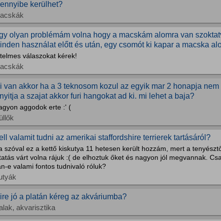
ennyibe kerülhet?
acskák
gy olyan problémám volna hogy a macskám alomra van szoktatv
inden használat előtt és után, egy csomót ki kapar a macska alo
telmes válaszokat kérek!
acskák
i van akkor ha a 3 teknosom kozul az egyik mar 2 honapja nem
inyitja a szajat akkor furi hangokat ad ki. mi lehet a baja?
agyon aggodok erte :' (
üllők
ell valamit tudni az amerikai staffordshire terrierek tartásáról?
 szóval ez a kettő kiskutya 11 hetesen került hozzám, mert a tenyésztő
tatás várt volna rájuk :( de elhoztuk őket és nagyon jól megvannak. C
n-e valami fontos tudnivaló róluk?
utyák
ire jó a platán kéreg az akváriumba?
alak, akvarisztika