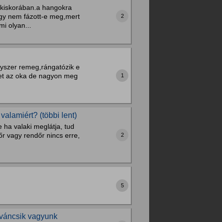
 kiskorában.a hangokra
ogy nem fázott-e meg,mert
2
i olyan...
gyszer remeg,rángatózik e
het az oka de nagyon meg
1
alamiért? (többi lent)
 ha valaki meglátja, tud
őr vagy rendőr nincs erre,
2
5
iváncsik vagyunk