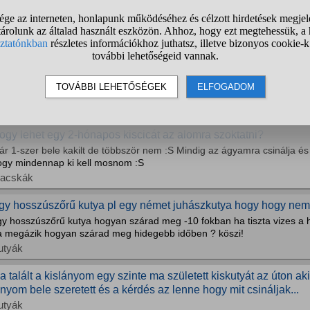
zeretnék másik lovardába járni, hogyan vegyem rá anyát?
r lassan egy éve járok ehhez az egyesülethez...ami azt illeti, mar ed
sszvissz 2 nagyló van, ami nem probléma, csak az egyiken nem lehet n
gyon kemény szájú, pár hónapja lett belovagolva. Meg vannak pónik is,
ovak
gy önvédelmi sokkoló hogy hat egy disznóra vagy egy kutyára?
gyéb kérdések
ogy lehet egy 2-hónapos kiscicát az alomra szoktatni?
ár 1-szer bele kakilt de többször nem :S Mindig az ágyamra csinálja é
ogy mindennap ki kell mosnom :S
acskák
gy hosszúszőrű kutya pl egy német juhászkutya hogy hogy nem 
gy hosszúszőrű kutya hogyan szárad meg -10 fokban ha tiszta vizes a 
a megázik hogyan szárad meg hidegebb időben ? köszi!
utyák
a talált a kislányom egy szinte ma született kiskutyát az úton aki
ányom bele szeretett és a kérdés az lenne hogy mit csináljak...
utyák