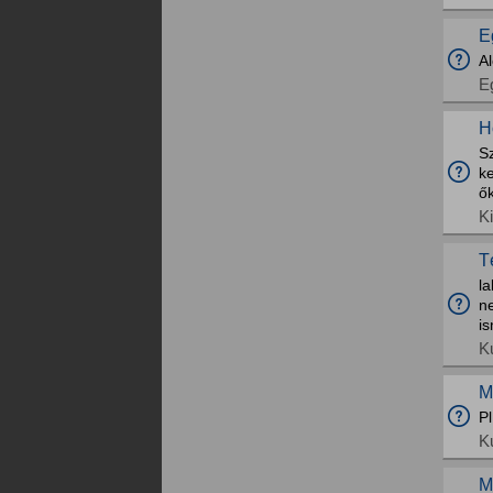
E
A
E
H
S
k
ő
K
T
la
n
is
K
M
P
K
M