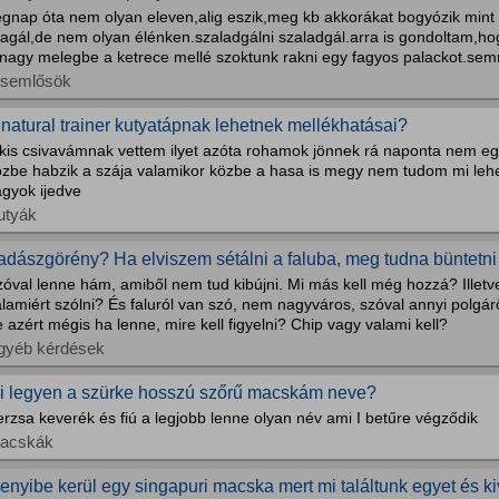
egnap óta nem olyan eleven,alig eszik,meg kb akkorákat bogyózik mint
eagál,de nem olyan élénken.szaladgálni szaladgál.arra is gondoltam,h
 nagy melegbe a ketrece mellé szoktunk rakni egy fagyos palackot.semm
isemlősök
 natural trainer kutyatápnak lehetnek mellékhatásai?
 kis csivavámnak vettem ilyet azóta rohamok jönnek rá naponta nem e
özbe habzik a szája valamikor közbe a hasa is megy nem tudom mi le
agyok ijedve
utyák
adászgörény? Ha elviszem sétálni a faluba, meg tudna büntetni v
óval lenne hám, amiből nem tud kibújni. Mi más kell még hozzá? Illetve
lamiért szólni? És faluról van szó, nem nagyváros, szóval annyi polgár
 azért mégis ha lenne, mire kell figyelni? Chip vagy valami kell?
gyéb kérdések
i legyen a szürke hosszú szőrű macskám neve?
rzsa keverék és fiú a legjobb lenne olyan név ami I betűre végződik
acskák
enyibe kerül egy singapuri macska mert mi találtunk egyet és k