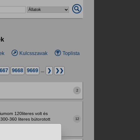
ek
ek
Kulcsszavak
Toplista
667
9668
9669
...
❯
❯❯
2
riumom 120literes volt és
00-360 literes bútorotott
12
..