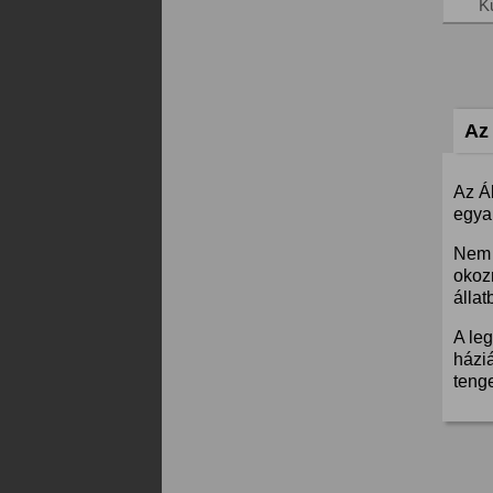
K
Az 
Az Á
egyar
Nem 
okoz
állat
A leg
háziá
teng