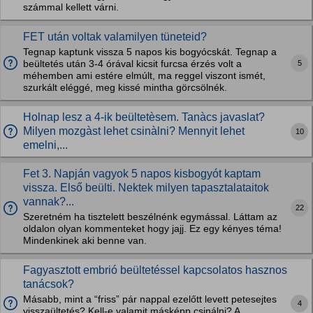
számmal kellett várni.
FET után voltak valamilyen tüneteid?
Tegnap kaptunk vissza 5 napos kis bogyócskát. Tegnap a
5
beültetés után 3-4 órával kicsit furcsa érzés volt a
méhemben ami estére elmúlt, ma reggel viszont ismét,
szurkált eléggé, meg kissé mintha görcsölnék.
Holnap lesz a 4-ik beültetèsem. Tanàcs javaslat?
Milyen mozgàst lehet csinàlni? Mennyit lehet
10
emelni,...
Fet 3. Napján vagyok 5 napos kisbogyót kaptam
vissza. Első beülti. Nektek milyen tapasztalataitok
vannak?...
22
Szeretném ha tisztelett beszélnénk egymással. Láttam az
oldalon olyan kommenteket hogy jajj. Ez egy kényes téma!
Mindenkinek aki benne van.
Fagyasztott embrió beültetéssel kapcsolatos hasznos
tanácsok?
Másabb, mint a “friss” pár nappal ezelőtt levett petesejtes
4
visszaültetés? Kell-e valamit másképp csinálni? A