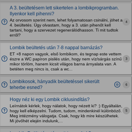
A 3. beültetésem lett sikertelen a lombikprogramban.
Ilyenkor kell pihenni?
Az orvosom szerint nem, lehet folyamatosan csinálni, jöhet a
4
4. beültetés. Úgy olvastam, hogy a 3. után pihenőt kell
tartani, hogy a szervezet regenerálódhasson. Ti mit tudtok
erről?
Lombik beültetés után 7-8 nappal barnázás?
ET +8 napon vagyok, első lombikom, és tegnap este vettem
3
észre a WC papíron pisilés után, hogy nem víz/sárgás színű
mikor törlöm, hanem kicsit világos barna árnyalata van. A
betéten meg nincs is, csak a wc...
Lombikosok, hányadik beültetéssel sikerült
6
teherbe esned?
Hogy néz ki egy Lombik ciklusindítás?
Leírnátok kérlek, hogy nálatok, hogy nézett ki? :) Egyáltalán,
5
hogy kell elképzelni. Tudom, tudom, mindenkinél különböző.
Meg intézmény válogatja. Csak, hogy kb mire készülhetek.
Mi jövőhét elején indulunk,...