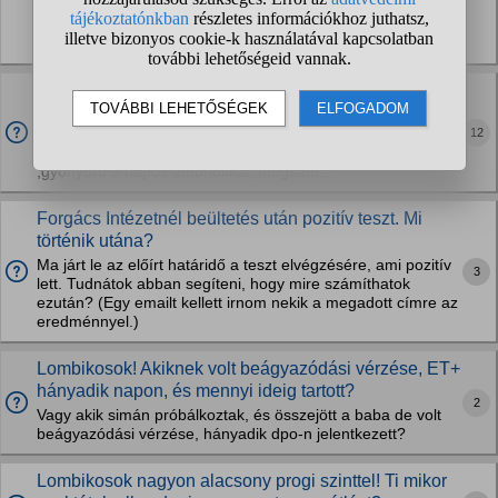
ajánlottak több vagy hirtelen fogyást de nem szeretnék
visszahízni. Tartott dolgok: Kezelés alatt 10 000+ lépés
(sokszor eléri a 20 000- ez) Nem lombikos...
Sokadik beültetés sem sikerül?!?!
Kedves lombikosok! Most azoktól kérdeznék, akiknek a
12
sokadik beültetés sem sikerül, annak ellenére, hogy elvileg
nincs semmi bajuk. 38 éves vagyok, alacsony AMH-val
,gyönyörű 5 napos embriókkal, mégsem...
Forgács Intézetnél beültetés után pozitív teszt. Mi
történik utána?
Ma járt le az előírt határidő a teszt elvégzésére, ami pozitív
3
lett. Tudnátok abban segíteni, hogy mire számíthatok
ezután? (Egy emailt kellett irnom nekik a megadott címre az
eredménnyel.)
Lombikosok! Akiknek volt beágyazódási vérzése, ET+
hányadik napon, és mennyi ideig tartott?
2
Vagy akik simán próbálkoztak, és összejött a baba de volt
beágyazódási vérzése, hányadik dpo-n jelentkezett?
Lombikosok nagyon alacsony progi szinttel! Ti mikor