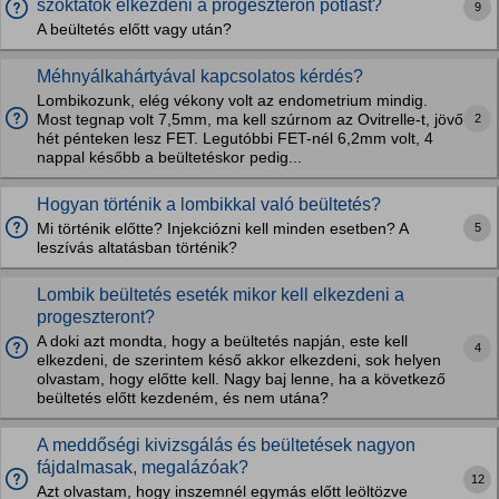
szoktátok elkezdeni a progeszteron pótlást?
9
A beültetés előtt vagy után?
Méhnyálkahártyával kapcsolatos kérdés?
Lombikozunk, elég vékony volt az endometrium mindig.
2
Most tegnap volt 7,5mm, ma kell szúrnom az Ovitrelle-t, jövő
hét pénteken lesz FET. Legutóbbi FET-nél 6,2mm volt, 4
nappal később a beültetéskor pedig...
Hogyan történik a lombikkal való beültetés?
5
Mi történik előtte? Injekciózni kell minden esetben? A
leszívás altatásban történik?
Lombik beültetés eseték mikor kell elkezdeni a
progeszteront?
A doki azt mondta, hogy a beültetés napján, este kell
4
elkezdeni, de szerintem késő akkor elkezdeni, sok helyen
olvastam, hogy előtte kell. Nagy baj lenne, ha a következő
beültetés előtt kezdeném, és nem utána?
A meddőségi kivizsgálás és beültetések nagyon
fájdalmasak, megalázóak?
12
Azt olvastam, hogy inszemnél egymás előtt leöltözve