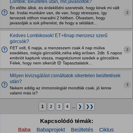
Lombik: Beültetés után, mit javasoltok?
Én előtte állok, és érdeklődni szeretnék, hogy kinek mi vált
2
be. Irodai munkám van, de van, hogy stresszes, így
tervezek otthon maradni 2 hétben. Olvastam, hogy
javasolják a sok pihenést, de hogy a sétálást...
Kedves Lombikosok! ET+6nap menzesz szerű
görcsök?
FET volt, 6 napja, a menzeszem csak 4 nap múlva
2
esedékes, mégis görcsölök,néha elég erősen. 2db. 5 napos
embriót kaptunk vissza, magnéziumot szedek a görcsökre.
Félek, hogy nem sikerült 😔 Tapasztalatok...
Milyen kivizsgálást csináltatok sikertelen beültetések
utàn?
3
Nekem eddig az immonologiàt mondtàk csak, jó lenne
valami más is?
1
2
3
4
...
❯
❯❯
Kapcsolódó témák:
Baba
Babaprojekt
Beültetés
Ciklus