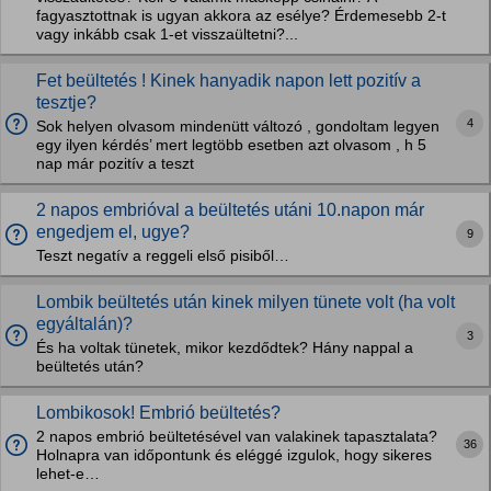
fagyasztottnak is ugyan akkora az esélye? Érdemesebb 2-t
vagy inkább csak 1-et visszaültetni?...
Fet beültetés ! Kinek hanyadik napon lett pozitív a
tesztje?
4
Sok helyen olvasom mindenütt változó , gondoltam legyen
egy ilyen kérdés’ mert legtöbb esetben azt olvasom , h 5
nap már pozitív a teszt
2 napos embrióval a beültetés utáni 10.napon már
engedjem el, ugye?
9
Teszt negatív a reggeli első pisiből…
Lombik beültetés után kinek milyen tünete volt (ha volt
egyáltalán)?
3
És ha voltak tünetek, mikor kezdődtek? Hány nappal a
beültetés után?
Lombikosok! Embrió beültetés?
2 napos embrió beültetésével van valakinek tapasztalata?
36
Holnapra van időpontunk és eléggé izgulok, hogy sikeres
lehet-e…