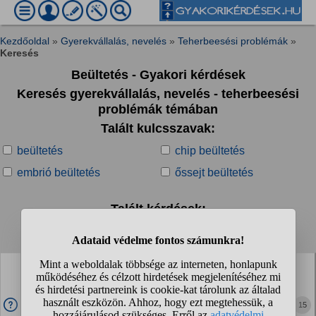
Kezdőoldal
»
Gyerekvállalás, nevelés
»
Teherbeesési problémák
»
Keresés
Beültetés - Gyakori kérdések
Keresés gyerekvállalás, nevelés - teherbeesési
problémák témában
Talált kulcsszavak:
beültetés
chip beültetés
embrió beültetés
őssejt beültetés
Talált kérdések:
1
2
3
4
...
❯
❯❯
Hogyan diétáztok két lombik beültetés vagy stimuláció
között? Mire figyeltek hogy legalább ne menjen
feljebb...
15
Én lombik előtt lementem kb 30 BMIig, orvosok nem