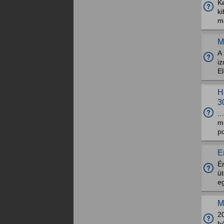
K
ki
m
M
A 
iz
El
H
3
..
mu
po
E
É
üt
e
M
2
hó