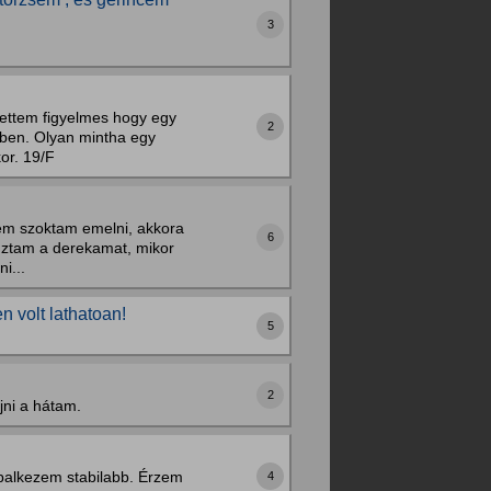
3
lettem figyelmes hogy egy
2
mben. Olyan mintha egy
or. 19/F
sem szoktam emelni, akkora
6
húztam a derekamat, mikor
i...
 volt lathatoan!
5
2
jni a hátam.
balkezem stabilabb. Érzem
4