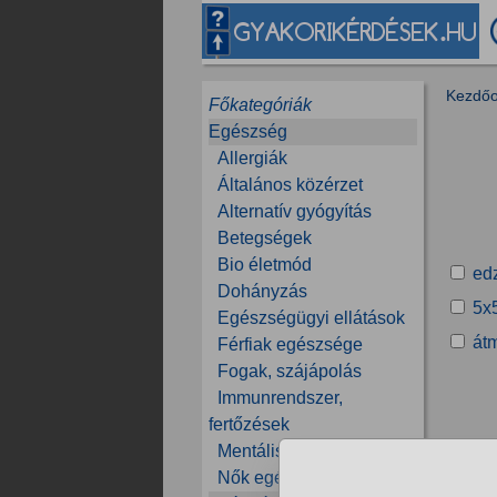
Kezdőo
Főkategóriák
Egészség
Allergiák
Általános közérzet
Alternatív gyógyítás
Betegségek
Bio életmód
ed
Dohányzás
5x
Egészségügyi ellátások
át
Férfiak egészsége
Fogak, szájápolás
Immunrendszer,
fertőzések
Mentális egészség
Nők egészsége