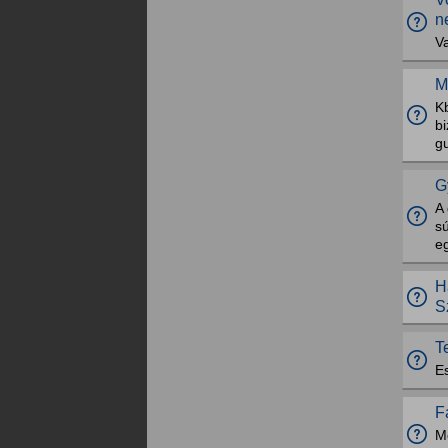
n
Va
M
Kb
b
g
G
A
s
eg
H
S
T
Es
F
M