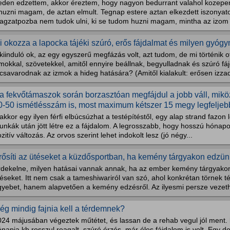
eden edzettem, akkor éreztem, hogy nagyon bedurrant valahol kozepen
huzni magam, de aztan elmult. Tegnap estere aztan elkezdett iszonyato
agzatpozba nem tudok ulni, ki se tudom huzni magam, mintha az izom ot
i okozza a lapocka tájéki szúró, erős fájdalmat és milyen gyóg
kiinduló ok, az egy egyszerű megfázás volt, azt tudom, de mi történik o
mokkal, szövetekkel, amitől ennyire beállnak, begyulladnak és szúró fá
csavarodnak az izmok a hideg hatására? (Amitől kialakult: erősen izza
a fekvőtámaszok során borzasztóan megfájdul a jobb váll, mi
0-50 ismétlésszám is, most maximum kétszer 15 megy legfeljebb,
.akkor egy ilyen férfi elbúcsúzhat a testépítéstől, egy alap strand fazo
nkák után jött létre ez a fájdalom. A legrosszabb, hogy hosszú hónapo
zitív változás. Az orvos szerint lehet indokolt lesz (jó négy...
rősíti az ütéseket a küzdősportban, ha kemény tárgyakon edzü
rdekelne, milyen hatásai vannak annak, ha az ember kemény tárgyakon
éseket. Itt nem csak a tameshiwariról van szó, ahol konkrétan törnek té
gyebet, hanem alapvetően a kemény edzésről. Az ilyesmi persze vezeth
ég mindig fajnia kell a térdemnek?
024 májusában végeztek műtétet, és lassan de a rehab vegul jól ment.
napja kb rosszul reagalt, szúró érzés, már éles fájdalom is volt. Egy d