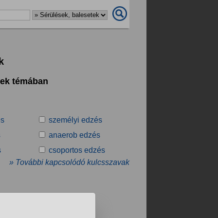
k
tek témában
és
személyi edzés
s
anaerob edzés
s
csoportos edzés
» További kapcsolódó kulcsszavak
.
❯
❯❯