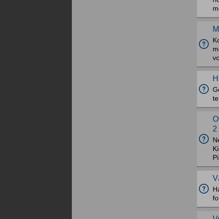
me
M
K
m
v
H
G
te
O
2
N
Ki
Pi
V
Ha
fo
V