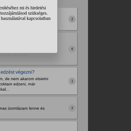
helyzetből, a levegőt
.
2
reményében. Felülés,
rtelmű aranyeres
6
majd az edzések
s edzést végezni?
am, de nem akarom elsietni
1
 szoktam edzeni, már
al...
lmas izomlázam lenne és
2