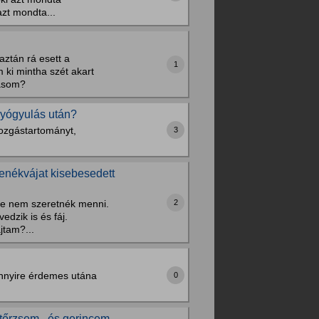
azt mondta...
ztán rá esett a
1
ki mintha szét akart
kasom?
gyógyulás után?
mozgástartományt,
3
fenékvájat kisebesedett
2
re nem szeretnék menni.
edzik is és fáj.
jtam?...
 mennyire érdemes utána
0
, tőrzsem , és gerincem