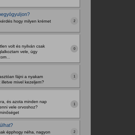
 begyógyuljon?
 kérdés hogy milyen krémet
2
len volt és nyilván csak
0
glalkoztam vele, úgy
zom...
asztóan fájni a nyakam
1
illetve mivel kezeljem?
mra, és azota minden nap
1
 menni vele orvoshoz?
sminőséget
úlhat?
 csak épphogy néha, nagyon
2