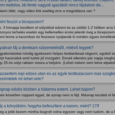
em mobilos, kb ferde vagyok igazából nincs fájdalom de...
lami ötlet, vagy video link esetleg erre a megoldásra van ?
iért feszül a bicepszem?
. 3 hónapja kezdtem el súlyokkal edzeni és az utóbbi 1-2 hétben arra 
izonyos terhelés esetén egy kellemetlen érzés jelenik meg a bicepsze
umi lenne a karomban és feszesre nyújtanák ki minden egyes ismétlésk
yakran fáj a derekam súlyemeléstől, mitévő legyek?
 gyakorlatokat mindig igyekszem helyes testtartással végezni, egoból 
úlyt használok amit tudok jól mozgatni. Ennek ellenére pár napja meg
y 25-ös súlyt raktam vissza a helyére. (Lehet nekem sem kéne elpakoln
azaertem ropi edzes utan es az egyik terdkalacsom mas szogben
zerintetek mi lehet vele?
egnap edzés közben a hátamra estem. Lehet bajom?
és követően roppant egyet, de aznap nem is fájt. Másnap kezdett el fá
áj a könyököm, hogyha befeszítem a karom, miért? 17/f
eg a jobb kezem mintha kiugrott volna egyszer vagy nem tudom, de a 