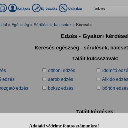
ldal
»
Egészség
»
Sérülések, balesetek
»
Keresés
Edzés - Gyakori kérdése
Keresés egészség - sérülések, balese
Talált kulcsszavak:
zés
otthoni edzés
idomító edz
5 edzés
aerob edzés
Aikido edzé
mozgató edzés
boksz edzés
börtön edzé
Talált kérdések:
1
2
3
4
5
6
7
8
9
10
..