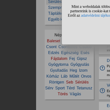
Sérülések, balesetek
Szemproblémák
E
Táplálkozás
p
Egyéb kérdések
H
S
Népszerű témák:
P
Baleset
Boka
Bokatörés
ha
p
Csont
Csonttörés
Csukló
in
Edzés
Egészség
Esés
Fájdalom
Fej
Gipsz
D
Gyógytorna
Gyógyulás
Pá
Gyulladás
Heg
Izom
se
m
Kórház
Láb
Műtét
Orvos
Röntgen
Seb
Sérülés
V
Sérv
Sport
Térd
Tetanusz
E
Törés
Vágás
n
E