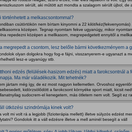
niszkuszom sérült, aki műtött azt mondta a szalagom sérült újbol, de 
i történhetett a melkascsontommal?
ondiban csútörtökön nem bírtam kinyomni a 22 kilót/kéz(fekvenyomás) a
ellkasomra középen. Tegnap nyomtam fekve ugyanúgy, mikor nyomtam 
olna repedezni középen a mellkasom, megrepedgetett ennyitől a mell
a megrepedt a csontom, lesz belőle bármi következményem a 
ondolok olyan dolgokra hogy fog-e fájni, visszanyerem-e ugyanazt a 
rhelhető lesz-e ugyanúgy stb.
tthoni edzés (felülések-hasizom edzés) miatt a farokcsontnál a 
 napja. Ma már váladékozik. Mit tehetnék?
em jártam még így, de ez most nagyon kellemetlen. Orvoshoz egyenlő
sebesedett, kidörzsölődött a farokcsont környéke sport miatt, kicsit nedv
llanatnyilag sudocrem-el kenegetem, más ötletem nem volt. Segít ez ra
áll ütközési szindrómája kinek volt?
 volt mi volt rá a legjobb (fizioterápia mellett) illetve súlyzós edzést
lytatni? Gondolok itt a váll edzésre illetve a mell aminél besegít a váll
olt 2 gerinc műtétem, sérv. A jobb lábam, lábfej kifordul. csípőm