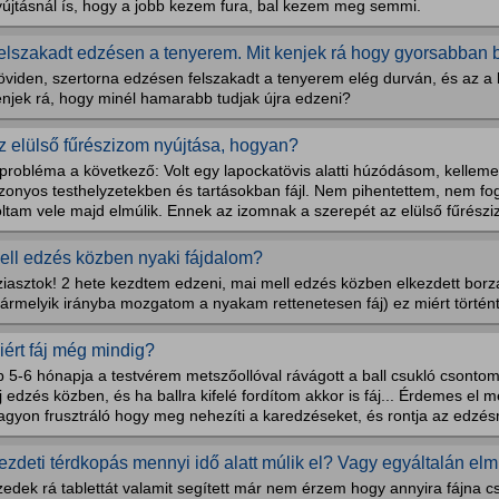
yújtásnál ís, hogy a jobb kezem fura, bal kezem meg semmi.
elszakadt edzésen a tenyerem. Mit kenjek rá hogy gyorsabban
öviden, szertorna edzésen felszakadt a tenyerem elég durván, és az a
enjek rá, hogy minél hamarabb tudjak újra edzeni?
z elülső fűrészizom nyújtása, hogyan?
probléma a következő: Volt egy lapockatövis alatti húzódásom, kellemet
zonyos testhelyzetekben és tartásokban fájl. Nem pihentettem, nem fo
ltam vele majd elmúlik. Ennek az izomnak a szerepét az elülső fűrészi
ell edzés közben nyaki fájdalom?
ziasztok! 2 hete kezdtem edzeni, mai mell edzés közben elkezdett borz
ármelyik irányba mozgatom a nyakam rettenetesen fáj) ez miért történt 
iért fáj még mindig?
b 5-6 hónapja a testvérem metszőollóval rávágott a ball csukló csonto
j edzés közben, és ha ballra kifelé fordítom akkor is fáj... Érdemes el
agyon frusztráló hogy meg nehezíti a karedzéseket, és rontja az edzé
ezdeti térdkopás mennyi idő alatt múlik el? Vagy egyáltalán elm
zedek rá tablettát valamit segített már nem érzem hogy annyira fájna