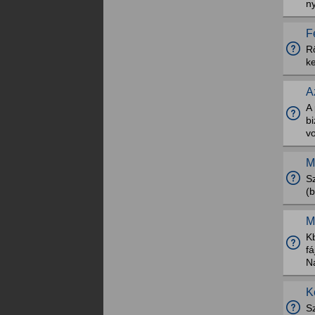
n
F
R
k
A
A 
bi
vo
M
S
(b
M
K
fá
N
K
S