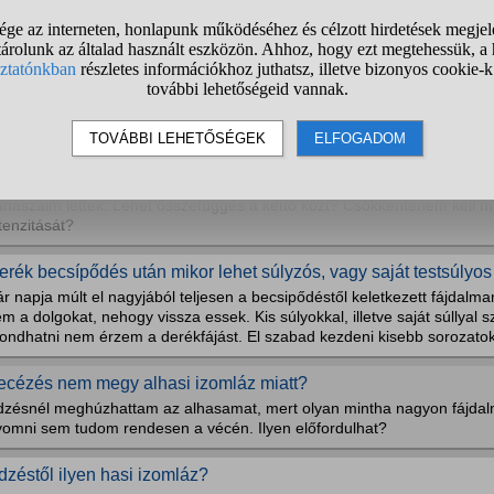
dzés folyamán gyorsan álltam fel a súllyal a sorozat után, fekvő
ont akkor fújtam ki. Éreztem, a nyomásemelkedést a fejemben...
osszútávon lehet ilyentől bajom?
ok hasra edzés miatt kialakulhat aranyér?
ár hónapja elkezdtem intenzíven edzeni hasra, fogyás, és izmosodás 
sprés, plank, fekvőtámasz feszített hassal, ilyenek. Most viszont egyé
anaszaim lettek. Lehet összefüggés a kettő közt? Csökkentenem kell 
tenzitását?
erék becsípődés után mikor lehet súlyzós, vagy saját testsúlyo
r napja múlt el nagyjából teljesen a becsipődéstől keletkezett fájdalm
m a dolgokat, nehogy vissza essek. Kis súlyokkal, illetve saját súllyal
ondhatni nem érzem a derékfájást. El szabad kezdeni kisebb sorozatokk
ecézés nem megy alhasi izomláz miatt?
dzésnél meghúzhattam az alhasamat, mert olyan mintha nagyon fájda
yomni sem tudom rendesen a vécén. Ilyen előfordulhat?
dzéstől ilyen hasi izomláz?