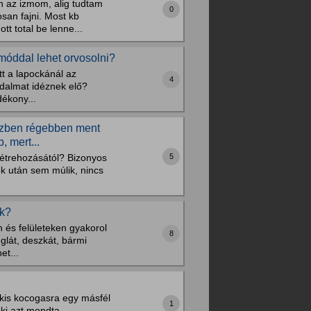
 az izmom, alig tudtam
0
san fajni. Most kb
t total be lenne...
ymóddal lehet orvosolni?
tt a lapockánál az
4
jdalmat idéznek elő?
dékony...
közben régebben ment
 mert...
5
n létrehozásától? Bizonyos
k után sem múlik, nincs
nk?
 és felületeken gyakorol
8
glát, deszkát, bármi
et...
 kis kocogasra egy másfél
1
oki azt mondta