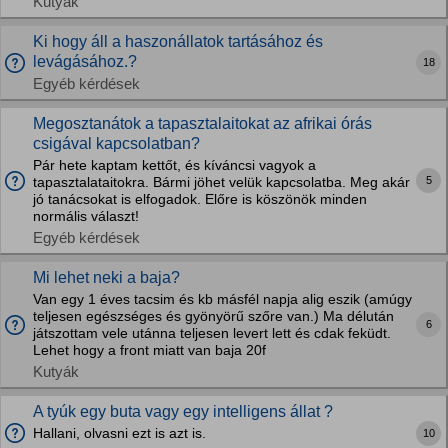
Kutyák
Ki hogy áll a haszonállatok tartásához és
levágásához.?
18
Egyéb kérdések
Megosztanátok a tapasztalaitokat az afrikai órás
csigával kapcsolatban?
Pár hete kaptam kettőt, és kíváncsi vagyok a
5
tapasztalataitokra. Bármi jöhet velük kapcsolatba. Meg akár
jó tanácsokat is elfogadok. Előre is köszönök minden
normális választ!
Egyéb kérdések
Mi lehet neki a baja?
Van egy 1 éves tacsim és kb másfél napja alig eszik (amúgy
teljesen egészséges és gyönyörű szőre van.) Ma délután
6
játszottam vele utánna teljesen levert lett és cdak feküdt.
Lehet hogy a front miatt van baja 20f
Kutyák
A tyúk egy buta vagy egy intelligens állat ?
Hallani, olvasni ezt is azt is.
10