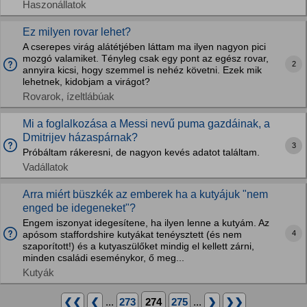
Haszonállatok
Ez milyen rovar lehet?
A cserepes virág alátétjében láttam ma ilyen nagyon pici
mozgó valamiket. Tényleg csak egy pont az egész rovar,
2
annyira kicsi, hogy szemmel is nehéz követni. Ezek mik
lehetnek, kidobjam a virágot?
Rovarok, ízeltlábúak
Mi a foglalkozása a Messi nevű puma gazdáinak, a
Dmitrijev házaspárnak?
3
Próbáltam rákeresni, de nagyon kevés adatot találtam.
Vadállatok
Arra miért büszkék az emberek ha a kutyájuk "nem
enged be idegeneket"?
Engem iszonyat idegesítene, ha ilyen lenne a kutyám. Az
4
apósom staffordshire kutyákat tenéysztett (és nem
szaporított!) és a kutyaszülőket mindig el kellett zárni,
minden családi eseménykor, ő meg...
Kutyák
❮❮
❮
...
273
274
275
...
❯
❯❯