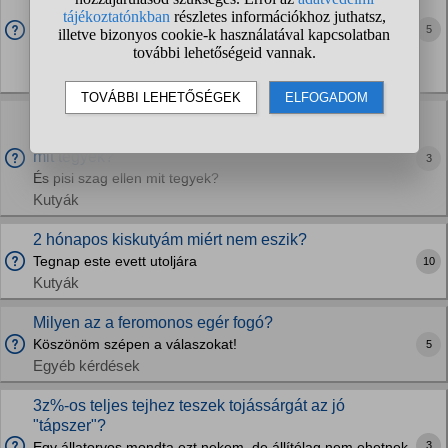
7 hónapos a kutyánk, már egy ideje nem igazán akarja
megenni a tápot. Utána adtam neki csirkelábat, és utána
5
elkezdte enni a tápot is. Úgy gondoltam , már valószínű nem
jó neki, hogy csak tápot kap, egyik nap...
Kutyák
9 hónapos bichon kiskutyám van nem teljesen szoba
tiszta és mostanában bent a lakásba csinálja a dolgát
mit tegyek?
3
És pisi szag ellen mit tegyek?
Kutyák
2 hónapos kiskutyám miért nem eszik?
Tegnap este evett utoljára
10
Kutyák
Milyen az a feromonos egér fogó?
Köszönöm szépen a válaszokat!
5
Egyéb kérdések
3z%-os teljes tejhez teszek tojássárgát az jó
"tápszer"?
3
Egy állatorvos mondta ezt nekem, de állítólag nem ehetnek