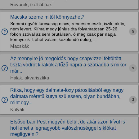
Rovarok, ízeltlábúak
Macska szeme mitől könnyezhet?
Semmi egyéb furcsaság nincs, rendesen eszik, iszik, aktív,
nem levert. Klíma megy június óta folyamatosan 25-26
5
fokon szóval az sem brutálisan, ő meg csak pár napja
könnyezik. Lehet valami kezelendő dolog,...
Macskák
Az mennyire jó megoldás hogy csapvizzel feltöltött
tiszta vödröt kirakok a tűző napra a szabadba s mikor
9
már...
Halak, akvarisztika
Ritka, hogy egy dalmata-foxy párosításból egy nagy
dalmata méretű kutya szülessen, olyan bundában,
3
mint egy...
Kutyák
Elsősorban Pest megyén belül, de akár azon kívül is
hol lehet a legnagyobb valószínűséggel siklókat
megfigyelni?