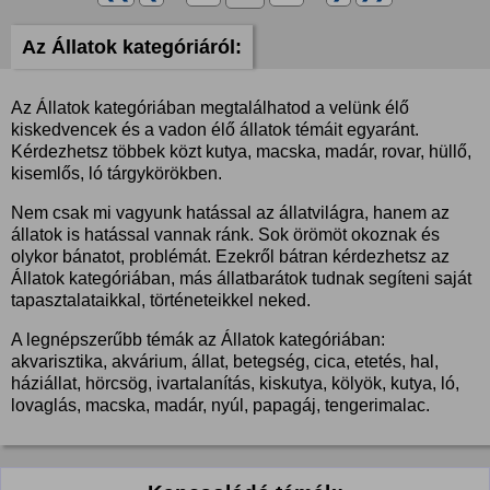
Az Állatok kategóriáról:
Az Állatok kategóriában megtalálhatod a velünk élő
kiskedvencek és a vadon élő állatok témáit egyaránt.
Kérdezhetsz többek közt kutya, macska, madár, rovar, hüllő,
kisemlős, ló tárgykörökben.
Nem csak mi vagyunk hatással az állatvilágra, hanem az
állatok is hatással vannak ránk. Sok örömöt okoznak és
olykor bánatot, problémát. Ezekről bátran kérdezhetsz az
Állatok kategóriában, más állatbarátok tudnak segíteni saját
tapasztalataikkal, történeteikkel neked.
A legnépszerűbb témák az Állatok kategóriában:
akvarisztika, akvárium, állat, betegség, cica, etetés, hal,
háziállat, hörcsög, ivartalanítás, kiskutya, kölyök, kutya, ló,
lovaglás, macska, madár, nyúl, papagáj, tengerimalac.