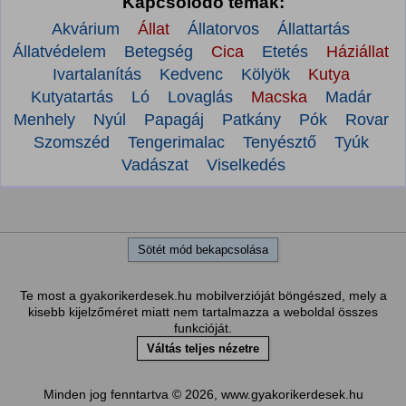
Kapcsolódó témák:
Akvárium
Állat
Állatorvos
Állattartás
Állatvédelem
Betegség
Cica
Etetés
Háziállat
Ivartalanítás
Kedvenc
Kölyök
Kutya
Kutyatartás
Ló
Lovaglás
Macska
Madár
Menhely
Nyúl
Papagáj
Patkány
Pók
Rovar
Szomszéd
Tengerimalac
Tenyésztő
Tyúk
Vadászat
Viselkedés
Sötét mód bekapcsolása
Te most a gyakorikerdesek.hu mobilverzióját böngészed, mely a
kisebb kijelzőméret miatt nem tartalmazza a weboldal összes
funkcióját.
Váltás teljes nézetre
Minden jog fenntartva © 2026, www.gyakorikerdesek.hu