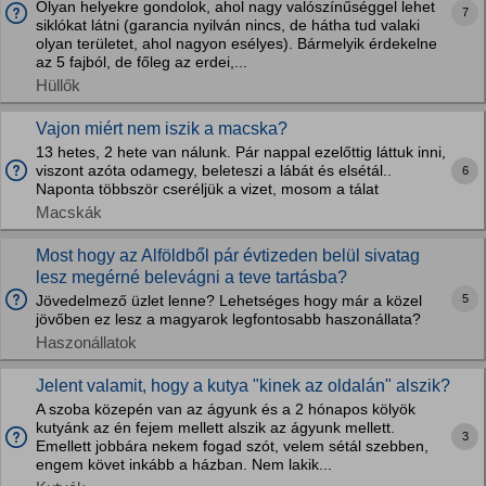
Olyan helyekre gondolok, ahol nagy valószínűséggel lehet
7
siklókat látni (garancia nyilván nincs, de hátha tud valaki
olyan területet, ahol nagyon esélyes). Bármelyik érdekelne
az 5 fajból, de főleg az erdei,...
Hüllők
Vajon miért nem iszik a macska?
13 hetes, 2 hete van nálunk. Pár nappal ezelőttig láttuk inni,
viszont azóta odamegy, beleteszi a lábát és elsétál..
6
Naponta többször cseréljük a vizet, mosom a tálat
Macskák
Most hogy az Alföldből pár évtizeden belül sivatag
lesz megérné belevágni a teve tartásba?
5
Jövedelmező üzlet lenne? Lehetséges hogy már a közel
jövőben ez lesz a magyarok legfontosabb haszonállata?
Haszonállatok
Jelent valamit, hogy a kutya "kinek az oldalán" alszik?
A szoba közepén van az ágyunk és a 2 hónapos kölyök
kutyánk az én fejem mellett alszik az ágyunk mellett.
3
Emellett jobbára nekem fogad szót, velem sétál szebben,
engem követ inkább a házban. Nem lakik...