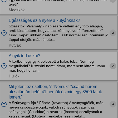
tejet?
Macskák
Egészséges ez a nyelv a kutyánknak?
Sziasztok, Valamelyik nap észre vettem egy fotó alapján,
amit készítettem, hogy a tacskóm nyelve túl "erezettnek"
2
tűnik. Képet linkben csatoltam. Iszik normálisan, prémium jó
táppal etetjük, más tünete...
Kutyák
A gyík tud úszni?
A kertben egy gyík beleesett a halas tóba. Nem fog
megfulladni? Kiszedni nemtudtam, mert nem láttam utána
2
már, hogy hol van.
Hüllők
Mit jelent ez esetben, ? "Nemük" "család három
alcsaládján belül 41 nemük és mintegy 3500 fajuk
ismert."
A Szúnyogra írja ! Főnév. (rovartan) A szúnyogfélék, más
4
néven csípőszúnyogok, valódi szúnyogok vagy igazi
szúnyogok (Culicidae) a rovarok (Insecta) osztályának a
kétszárnyúak (Diptera) rendjébe, ezen belül...