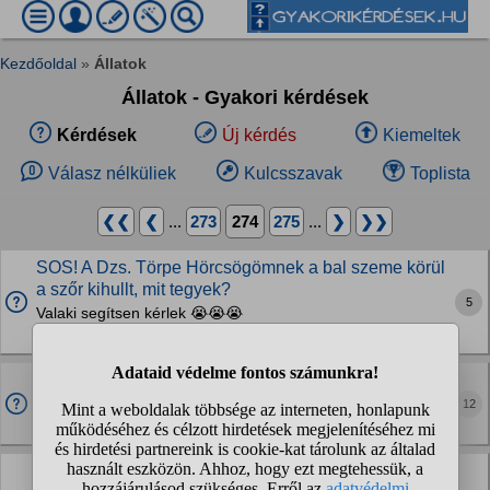
Kezdőoldal
»
Állatok
Állatok - Gyakori kérdések
Kérdések
Új kérdés
Kiemeltek
Válasz nélküliek
Kulcsszavak
Toplista
❮❮
❮
...
273
274
275
...
❯
❯❯
SOS! A Dzs. Törpe Hörcsögömnek a bal szeme körül
a szőr kihullt, mit tegyek?
5
Valaki segítsen kérlek 😭😭😭
Kisemlősök
Miért nem hagyja a kutya, hogy simogassam?
Elmegy előlem, ha hívom, nem jön oda hozzám.
12
Kutyák
Mit adjunk neki enni?