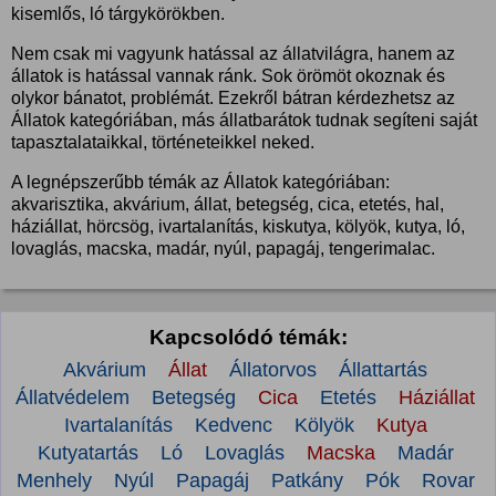
kisemlős, ló tárgykörökben.
Nem csak mi vagyunk hatással az állatvilágra, hanem az
állatok is hatással vannak ránk. Sok örömöt okoznak és
olykor bánatot, problémát. Ezekről bátran kérdezhetsz az
Állatok kategóriában, más állatbarátok tudnak segíteni saját
tapasztalataikkal, történeteikkel neked.
A legnépszerűbb témák az Állatok kategóriában:
akvarisztika, akvárium, állat, betegség, cica, etetés, hal,
háziállat, hörcsög, ivartalanítás, kiskutya, kölyök, kutya, ló,
lovaglás, macska, madár, nyúl, papagáj, tengerimalac.
Kapcsolódó témák:
Akvárium
Állat
Állatorvos
Állattartás
Állatvédelem
Betegség
Cica
Etetés
Háziállat
Ivartalanítás
Kedvenc
Kölyök
Kutya
Kutyatartás
Ló
Lovaglás
Macska
Madár
Menhely
Nyúl
Papagáj
Patkány
Pók
Rovar