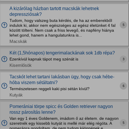
A kizárólag házban tartott macskák lehetnek
depressziósak?
Tudom, hogy valszeg buta kérdés, de ha az emberekből
5
indulok ki, akkor nem egészséges az egész életünket 4 fal
között tölteni. Nem csak a friss levegő, és napfény hiánya
lehet gond, hanem a hangulatunkra is...
Macskák
Két (1,5hónapos) tengerimalackának sok 1db répa?
Ezenkívül kapnak tápot meg szénát is
3
Kisemlősök
Tacskót lehet tartani lakásban ügy, hogy csak hébe-
hóba viszem sétáltatni?
6
Természetesen reggeli kaki pisi sétán kívül?
Kutyák
Pomerániai törpe spicc és Golden retriever nagyon
rossz párosítás lenne?
Van egy 1 éves Goldenem, imádom ő az életem. de nagyon
5
szeretnék egy kissebb kutyát is mellé már elég régóta. A
pomeránra gondoltam, de nem tudom kijönnének e