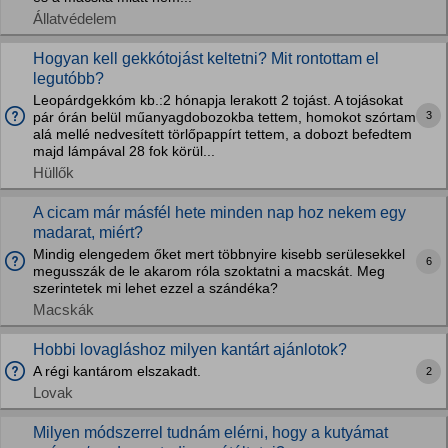
Állatvédelem
Hogyan kell gekkótojást keltetni? Mit rontottam el
legutóbb?
Leopárdgekkóm kb.:2 hónapja lerakott 2 tojást. A tojásokat
3
pár órán belül műanyagdobozokba tettem, homokot szórtam
alá mellé nedvesített törlőpappírt tettem, a dobozt befedtem
majd lámpával 28 fok körül...
Hüllők
A cicam már másfél hete minden nap hoz nekem egy
madarat, miért?
Mindig elengedem őket mert többnyire kisebb serülesekkel
6
megusszák de le akarom róla szoktatni a macskát. Meg
szerintetek mi lehet ezzel a szándéka?
Macskák
Hobbi lovagláshoz milyen kantárt ajánlotok?
A régi kantárom elszakadt.
2
Lovak
Milyen módszerrel tudnám elérni, hogy a kutyámat