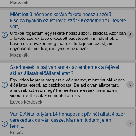
Macskák
Miért lett 3 hónapos korára fekete hosszú szőrű
kiscica nyakán ezüst rövid szőr? Kezdetben full fekete
volt,...
Örökbe fogadtam egy fekete hosszú szőrű kiscicát. Azonban
3
a fekete szőrök töve elkezdett ezüstösödni mindenhol, a
hason és a nyakon meg már szinte teljesen ezüst, ami
egyébként nem baj, de nyakon ez a szőr...
Macskák
Szerintetek is baj van annak az embernek a fejével,
aki az állatait élőállattal eteti?
Egy videó kaptam meg ezt a véleményt, miszerint aki képes
5
élőállattal etetni, az pszichopata. De aki olyan állatot tart,
ami csak azt eszi meg? Félreértés ne essék, nem az én
videóm volt, csak kommenteltem, és...
Egyéb kérdések
Van 2 Akita kutyäm,14 hònaposak pär hét allatt 4 szer
verekedtek durvän össze. Ma nem tudtam jelen
7
lenni...
Kutyák