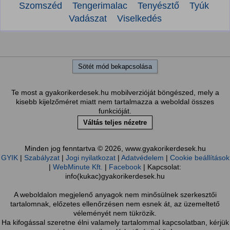
Szomszéd
Tengerimalac
Tenyésztő
Tyúk
Vadászat
Viselkedés
Sötét mód bekapcsolása
Te most a gyakorikerdesek.hu mobilverzióját böngészed, mely a
kisebb kijelzőméret miatt nem tartalmazza a weboldal összes
funkcióját.
Váltás teljes nézetre
Minden jog fenntartva © 2026, www.gyakorikerdesek.hu
GYIK
|
Szabályzat
|
Jogi nyilatkozat
|
Adatvédelem
|
Cookie beállítások
|
WebMinute Kft.
|
Facebook
| Kapcsolat:
info(kukac)gyakorikerdesek.hu
A weboldalon megjelenő anyagok nem minősülnek szerkesztői
tartalomnak, előzetes ellenőrzésen nem esnek át, az üzemeltető
véleményét nem tükrözik.
Ha kifogással szeretne élni valamely tartalommal kapcsolatban, kérjük