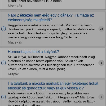
picurik ezért nevelhetőek is. 8 hetes...
Macskák
Napi 2 étkezés nem elég egy cicának? Ha maga az
ételmennyiség megfelelő?
Reggel és este adok enni a cicámnak. Viszont már késő
16
délután nagyon könyörög a kajáért, mintha legalábbis éhen
akarna halni. Nem tudom, hogy tényleg nagyon éhes
ilyenkor vagy csak úgy van vele hogy "jó lenne...
Macskák
Hormonbajos lehet a kutyánk?
Szuka kutya, bullmastiff. Nagyon kanosan viselkedett világ
életében és kanos testfelépítése van. Sokszor volt
3
állvemhes és sokszor volt feleslegesen teje. Rettenetesen
kövér, kb 3x akkora, mint a többi pedig...
Kutyák
Ha találtunk a macska markaiban egy feketerigó fiókát
etessük és gondozzuk; vagy rakjuk vissza ki?
A környèken sok a kóbor macska/ vagy legalábbis van
8
gazdájuk de kóborulnak/ akkor mit tegyek vele? Már tollas
röpköd / röpködve ugrál / ès csipog. Szüleit azóta se láttuk
ès a macska miatt nem...