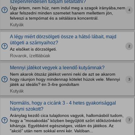
szépen/rendesen tudjam sétáltatni?
Úgy értem, nem húz, nem indul meg a szagok irányába,nem
4
akar felszedni minden szemetet hanem mellettem jön,
felveszi a tempómat és a sétálásra koncentrál.
Kutyák
A légy miért dörzsölgeti össze a hátsó lábait, majd
ütögeti a szárnyaihoz?
2
Az elsőket is dörzsölgeti.
Rovarok, ízeltlábúak
Mennyi játékot vegyek a leendő kutyámnak?
Nem akarok ötszáz játékot venni neki de azt se akarom
hogy ráunjon hogy mindennap kötelet húzok vele. Mennyi
3
játék az ideális? én 3-4re gondoltam
Kutyák
Normális, hogy a cicánk 3 - 4 hetes gyakorisággal
hányni szokott?
Aránylag kezdő cica tulajdonos vagyok, hallomásból tudom,
7
hogy a "mosakodás" közben begyűjtött szőrt időközönként
kihányja. Egyébként egészséges, vidám és játékos. Az
"akció" után nem sokkal enni kér. Valóban...