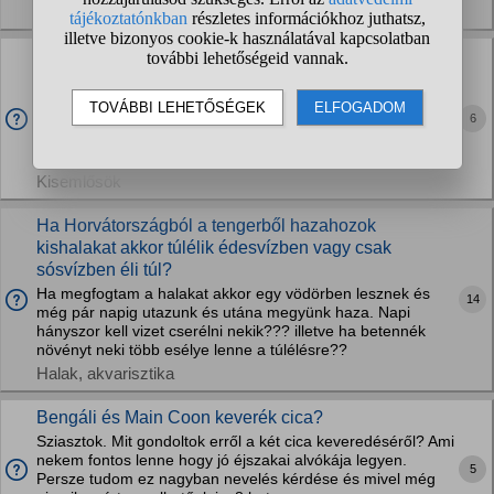
Kutyák
Hol kapható az IKEÁs Samla dobozhoz hasonló
műanyag doboz? (törpehörcsögnek)
Ekkora vagy ennél kicsit kisebb méretben és lehetőleg
6
átlátszó: (Össze lenne kapcsolva ketreccel)Jelenleg nincs
dzsungim de szeretnék egyet és az előzőnek megmaradt a
ketrece és ahhoz szeretnék majd hozzákapcsni dobozt.
Kisemlősök
Ha Horvátországból a tengerből hazahozok
kishalakat akkor túlélik édesvízben vagy csak
sósvízben éli túl?
Ha megfogtam a halakat akkor egy vödörben lesznek és
14
még pár napig utazunk és utána megyünk haza. Napi
hányszor kell vizet cserélni nekik??? illetve ha betennék
növényt neki több esélye lenne a túlélésre??
Halak, akvarisztika
Bengáli és Main Coon keverék cica?
Sziasztok. Mit gondoltok erről a két cica keveredéséről? Ami
nekem fontos lenne hogy jó éjszakai alvókája legyen.
5
Persze tudom ez nagyban nevelés kérdése és mivel még