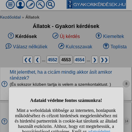
Kezdőoldal
»
Állatok
Állatok - Gyakori kérdések
Kérdések
Új kérdés
Kiemeltek
Válasz nélküliek
Kulcsszavak
Toplista
❮❮
❮
...
4552
4553
4554
...
❯
❯❯
Mit jelenthet, ha a cicám mindig akkor ásít amikor
ránézek?
8
(És sokszor közben tartja is velem a szemkontaktust. )
Unalom jele talán? Untatom őt, azt akarja tudatni?
Macskák
Belehalhat a lány kutyám a szülésbe?
Most tüzel egy keverék kicsit nagyobb mint egy puli és van
egy dobermanunk és apáék ösze zárták őket de olvastam
14
hogy bele halhat mondtam apáéknak de azt mondták ugy se
hal bele mit tegyek?már 3 4 szer befedezte