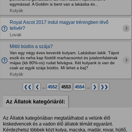
egymással. A Goldim is bent van a lakásba és...
Kutyák
Royal Ascot 2017 indul magyar tréningben lévő
telivér?
2
Lovak
Mitöl büdös a szája?
Van egy négy éves keverék kutyam. Lakásban lakik. Tápot
eszik és neha kap füstölt marhacsontot és jutalomfalatnak
2
májas (kb 80%-os) rudat felvágva. Két kutyank is van de
csak az egyik szája büdös. Mi lehet a baj?
Kutyák
❮❮
❮
...
4552
4553
4554
...
❯
❯❯
Az Állatok kategóriáról:
Az Állatok kategóriában megtalálhatod a velünk élő
kiskedvencek és a vadon élő állatok témáit egyaránt.
Kérdezhetsz többek közt kutya, macska, madár, rovar, hüllő,