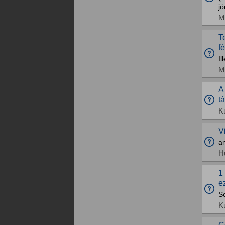
j
M
T
f
Il
M
A
t
K
V
am
H
1
e
So
K