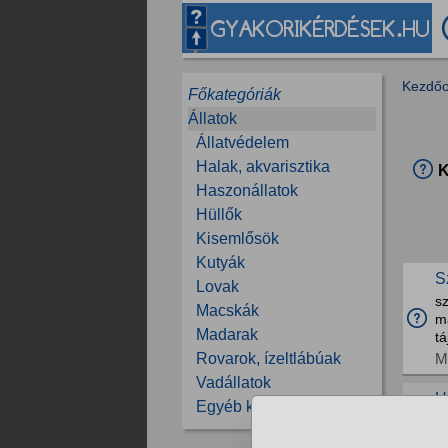
Kezdőo
Főkategóriák
Állatok
Állatvédelem
Halak, akvarisztika
K
Haszonállatok
Hüllők
Kisemlősök
Kutyák
S
Lovak
s
Macskák
ma
Madarak
t
M
Rovarok, ízeltlábúak
Vadállatok
H
Egyéb kérdések
K