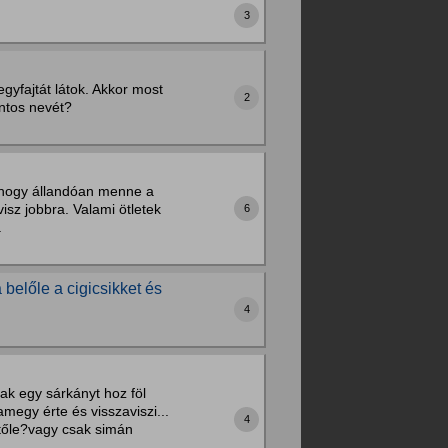
3
egyfajtát látok. Akkor most
2
ontos nevét?
e hogy állandóan menne a
isz jobbra. Valami ötletek
6
.
 belőle a cigicsikket és
4
ak egy sárkányt hoz föl
megy érte és visszaviszi...
4
 tőle?vagy csak simán