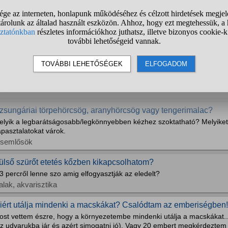
ány neonhal tehető 200literbe?
sak neonok lennének,meg egy kissebb csapat páncëlos harcsa.
alak, akvarisztika
ehet a royal cannintól büdi a kutya szája?
erintetek lehet a royal cannin tol büdös a szája? 1 hónapja kapja azt 
 állatorvos ajánlotta mert nem akart hízni. De azóta elviselhetetlenül 
ónapos pitbull
utyák
zsungáriai törpehörcsög, aranyhörcsög vagy tengerimalac?
elyik a legbarátságosabb/legkönnyebben kézhez szoktatható? Melyiket 
pasztalatokat várok.
isemlősök
ülső szürőt etetés kőzben kikapcsolhatom?
3 percről lenne szo amig elfogyasztják az eledelt?
alak, akvarisztika
iért utálja mindenki a macskákat? Csalódtam az emberiségben!
ost vettem észre, hogy a környezetembe mindenki utálja a macskákat...
az udvarukba jár és azért simogatni jó). Vagy 20 embert megkérdezte