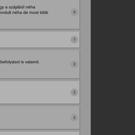
ogy a szájából néha
fordult néha de most több
5
7
efolyásol is valamit.
2
2
2