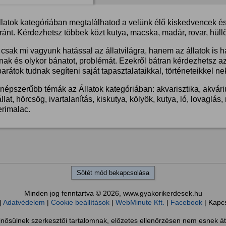
llatok kategóriában megtalálhatod a velünk élő kiskedvencek és 
ánt. Kérdezhetsz többek közt kutya, macska, madár, rovar, hüllő
csak mi vagyunk hatással az állatvilágra, hanem az állatok is 
nak és olykor bánatot, problémát. Ezekről bátran kérdezhetsz a
barátok tudnak segíteni saját tapasztalataikkal, történeteikkel ne
népszerűbb témák az Állatok kategóriában: akvarisztika, akvárium
llat, hörcsög, ivartalanítás, kiskutya, kölyök, kutya, ló, lovaglá
erimalac.
Sötét mód bekapcsolása
Minden jog fenntartva © 2026, www.gyakorikerdesek.hu
|
Adatvédelem
|
Cookie beállítások
|
WebMinute Kft.
|
Facebook
| Kapc
sülnek szerkesztői tartalomnak, előzetes ellenőrzésen nem esnek át