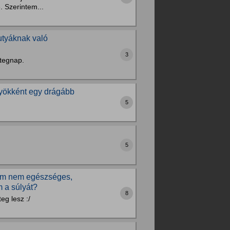
 Szerintem...
utyáknak való
3
 tegnap.
yökként egy drágább
5
5
udom nem egészséges,
m a súlyát?
8
eg lesz :/