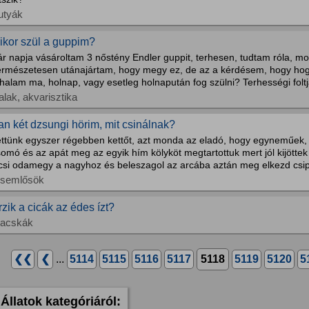
utyák
ikor szül a guppim?
r napja vásároltam 3 nőstény Endler guppit, terhesen, tudtam róla, mo
ermészetesen utánajártam, hogy megy ez, de az a kérdésem, hogy hogy
halam ma, holnap, vagy esetleg holnapután fog szülni? Terhességi foltja
alak, akvarisztika
an két dzsungi hörim, mit csinálnak?
ettünk egyszer régebben kettőt, azt monda az eladó, hogy egyneműek, 
somó és az apát meg az egyik hím kölyköt megtartottuk mert jól kijött
icsi odamegy a nagyhoz és beleszagol az arcába aztán meg elkezd csi
isemlősök
rzik a cicák az édes ízt?
acskák
❮❮
❮
...
5114
5115
5116
5117
5118
5119
5120
5
Állatok kategóriáról: