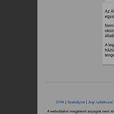
Az Á
egyar
Nem 
okoz
állat
A leg
háziá
teng
GYIK
|
Szabályzat
|
Jogi nyilatkozat
A weboldalon megjelenő anyagok nem minő