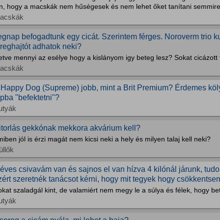
ön, hogy a macskák nem hűségesek és nem lehet őket tanítani semmire.
acskák
egnap befogadtunk egy cicát. Szerintem férges. Noroverm trio k
éreghajtót adhatok neki?
letve mennyi az esélye hogy a kislányom igy beteg lesz? Sokat cicázott
acskák
 Happy Dog (Supreme) jobb, mint a Brit Premium? Érdemes köl
ápba "befektetni"?
utyák
itorlás gekkónak mekkora akvárium kell?
iben jól is érzi magát nem kicsi neki a hely és milyen talaj kell neki?
üllők
 éves csivavám van és sajnos el van hízva 4 kilónál járunk, t
zért szeretnék tanácsot kérni, hogy mit tegyek hogy csökkentse
kat szaladgál kint, de valamiért nem megy le a súlya és félek, hogy bet
utyák