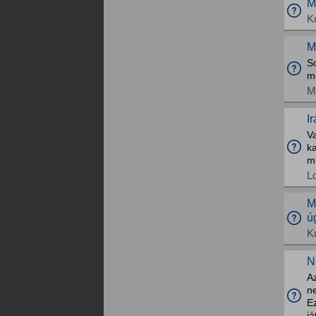
M
K
M
So
me
M
I
V
ka
mi
L
M
ú
K
N
Az
ne
E
já