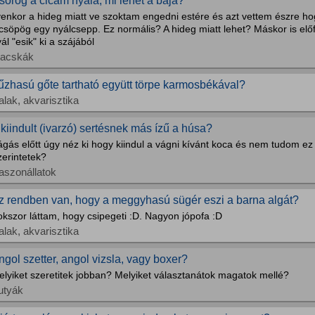
sorog a cicám nyála, mi lehet a baja?
yenkor a hideg miatt ve szoktam engedni estére és azt vettem észre h
csöpög egy nyálcsepp. Ez normális? A hideg miatt lehet? Máskor is elő
ál "esik" ki a szájából
acskák
űzhasú gőte tartható együtt törpe karmosbékával?
alak, akvarisztika
 kiindult (ivarzó) sertésnek más ízű a húsa?
gás előtt úgy néz ki hogy kiindul a vágni kívánt koca és nem tudom ez b
zerintetek?
aszonállatok
z rendben van, hogy a meggyhasú sügér eszi a barna algát?
kszor láttam, hogy csipegeti :D. Nagyon jópofa :D
alak, akvarisztika
ngol szetter, angol vizsla, vagy boxer?
elyiket szeretitek jobban? Melyiket választanátok magatok mellé?
utyák