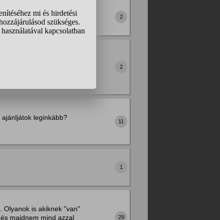
2
és nagyon büdös a szája.
büdös száj szaga van.
2
ajánljátok leginkább?
11
1
 Olyanok is akiknek "van"
m és majdnem mind azzal
29