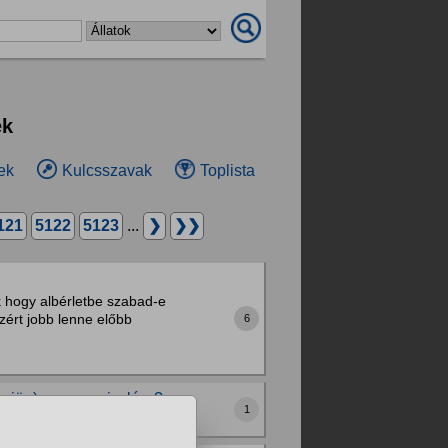
ek
ek
Kulcsszavak
Toplista
121
5122
5123
...
❯
❯❯
k hogy albérletbe szabad-e
zért jobb lenne előbb
6
egjön) magyar vizslára?
1