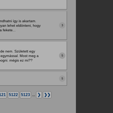
ndhatni így is akartam.
an lehet eldönteni, hogy
3
 fekete...
de nem. Született egy
ek egymással. Most meg a
5
pogni. mégis ez mi??
5
121
5122
5123
...
❯
❯❯