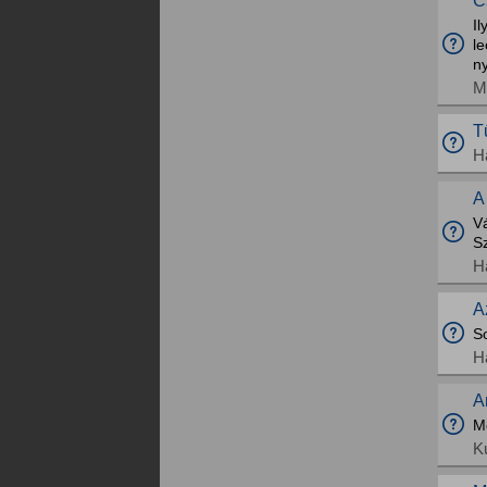
C
Il
le
ny
M
T
H
A
Vá
S
H
A
So
H
A
M
K