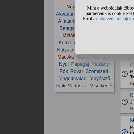
H
Népszerű témák:
C
Akvárium
Állat
Állatorvos
H
Állattartás
Állatvédelem
Betegség
Cica
Etetés
L
Háziállat
Ivartalanítás
Sz
Az
Kedvenc
Kölyök
Kutya
5h
Kutyatartás
Ló
Lovaglás
K
Macska
Madár
Menhely
Nyúl
Papagáj
Patkány
D
Pók
Rovar
Szomszéd
M
Ta
Tengerimalac
Tenyésztő
K
Tyúk
Vadászat
Viselkedés
K
2,
H
M
M
(