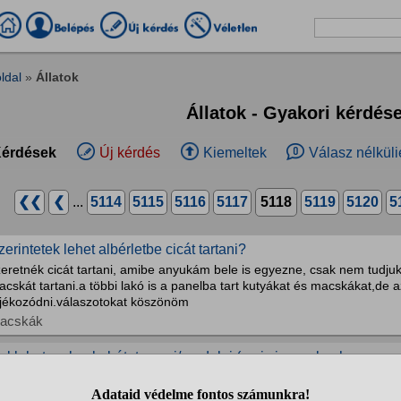
ldal
»
Állatok
Állatok - Gyakori kérdés
érdések
Új kérdés
Kiemeltek
Válasz nélküli
❮❮
❮
...
5114
5115
5116
5117
5118
5119
5120
5
zerintetek lehet albérletbe cicát tartani?
zeretnék cicát tartani, amibe anyukám bele is egyezne, csak nem tudju
cskát tartani.a többi lakó is a panelba tart kutyákat és macskákat,de a
ájékozódni.válaszotokat köszönöm
acskák
ol lehet meleg kabátot venni/rendelni (ami viszonylag hamar m
utyák