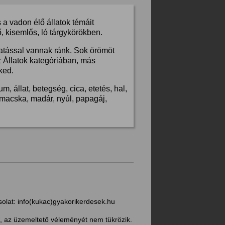
a vadon élő állatok témáit
, kisemlős, ló tárgykörökben.
hatással vannak ránk. Sok örömöt
z Állatok kategóriában, más
ked.
, állat, betegség, cica, etetés, hal,
s, macska, madár, nyúl, papagáj,
solat:
info(kukac)gyakorikerdesek.hu
, az üzemeltető véleményét nem tükrözik.