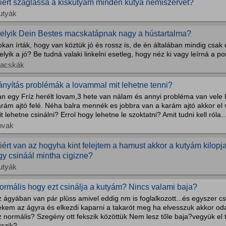
iért szaglássa a kiskutyam minden kutya nemiszervet?
utyák
elyik Dein Bestes macskatápnak nagy a hústartalma?
kan írták, hogy van köztük jó és rossz is, de én általában mindig csak 
lyik a jó? Be tudná valaki linkelni esetleg, hogy néz ki vagy leírná a p
acskák
rányítás problémák a lovammal mit lehetne tenni?
an egy Fríz herélt lovam,3 hete van nálam és annyi probléma van vel
rám ajtó felé. Néha balra mennék es jobbra van a karám ajtó akkor el v
t lehetne csinálni? Errol hogy lehetne le szoktatni? Amit tudni kell róla..
ovak
iért van az hogyha kint felejtem a hamust akkor a kutyám kilopja
gy csináál mintha cigizne?
utyák
ormális hogy ezt csinálja a kutyám? Nincs valami baja?
 ágyában van pár plüss amivel eddig nm is foglalkozott...és egyszer cs
kem az ágyra és elkezdi kaparni a takarót meg ha elvesszuk akkor oda
z normális? Szegény ott fekszik közöttük Nem lesz tőle baja?vegyük el
tszik?