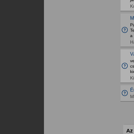
K
M
Pá
T
a 
H
V
v
c
k
K
É
M
Az 