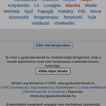
Kutyatartás
Ló
Lovaglás
Macska
Madár
Menhely
Nyúl
Papagáj
Patkány
Pók
Rovar
Szomszéd
Tengerimalac
Tenyésztő
Tyúk
Vadászat
Viselkedés
Sötét mód bekapcsolása
Te most a gyakorikerdesek.hu mobilverzióját böngészed, mely a
kisebb kijelzőméret miatt nem tartalmazza a weboldal összes
funkcióját.
Váltás teljes nézetre
Minden jog fenntartva © 2026, www.gyakorikerdesek.hu
GYIK
|
Szabályzat
|
Jogi nyilatkozat
|
Adatvédelem
|
Cookie beállítások
|
WebMinute Kft.
|
Facebook
| Kapcsolat:
info(kukac)gyakorikerdesek.hu
A weboldalon megjelenő anyagok nem minősülnek szerkesztői