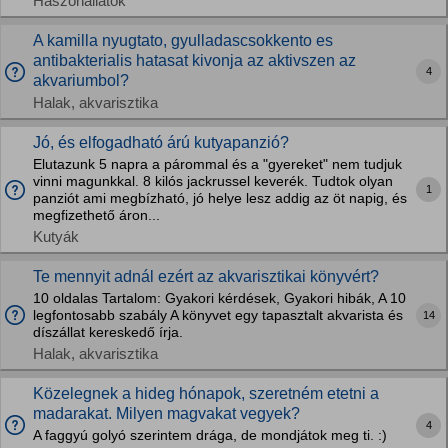
Haszonállatok
A kamilla nyugtato, gyulladascsokkento es
antibakterialis hatasat kivonja az aktivszen az
4
akvariumbol?
Halak, akvarisztika
Jó, és elfogadható árú kutyapanzió?
Elutazunk 5 napra a párommal és a "gyereket" nem tudjuk
vinni magunkkal. 8 kilós jackrussel keverék. Tudtok olyan
1
panziót ami megbízható, jó helye lesz addig az öt napig, és
megfizethető áron...
Kutyák
Te mennyit adnál ezért az akvarisztikai könyvért?
10 oldalas Tartalom: Gyakori kérdések, Gyakori hibák, A 10
legfontosabb szabály A könyvet egy tapasztalt akvarista és
14
díszállat kereskedő írja.
Halak, akvarisztika
Közelegnek a hideg hónapok, szeretném etetni a
madarakat. Milyen magvakat vegyek?
4
A faggyú golyó szerintem drága, de mondjátok meg ti. :)