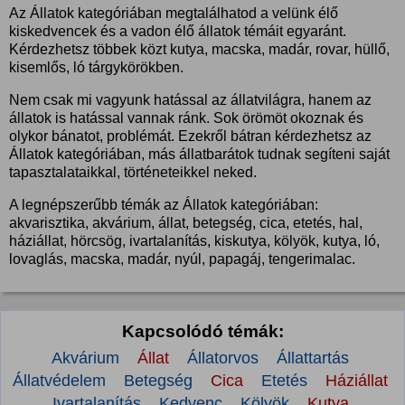
Az Állatok kategóriában megtalálhatod a velünk élő
kiskedvencek és a vadon élő állatok témáit egyaránt.
Kérdezhetsz többek közt kutya, macska, madár, rovar, hüllő,
kisemlős, ló tárgykörökben.
Nem csak mi vagyunk hatással az állatvilágra, hanem az
állatok is hatással vannak ránk. Sok örömöt okoznak és
olykor bánatot, problémát. Ezekről bátran kérdezhetsz az
Állatok kategóriában, más állatbarátok tudnak segíteni saját
tapasztalataikkal, történeteikkel neked.
A legnépszerűbb témák az Állatok kategóriában:
akvarisztika, akvárium, állat, betegség, cica, etetés, hal,
háziállat, hörcsög, ivartalanítás, kiskutya, kölyök, kutya, ló,
lovaglás, macska, madár, nyúl, papagáj, tengerimalac.
Kapcsolódó témák:
Akvárium
Állat
Állatorvos
Állattartás
Állatvédelem
Betegség
Cica
Etetés
Háziállat
Ivartalanítás
Kedvenc
Kölyök
Kutya