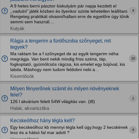
A 9 hetes berni pásztor kiskutyám pár napja kezdett el
4
,,vadulni" játék közben és ilyenkor szinte lehetetlen leállítani.
Rengeteg praktikát olvasni/hallani erre de egyelőre úgy tűnik
semmi sem használ....
Kutyák
Rágja a tengerim a fürdőszoba szőnyeget, mit
tegyek?
Ma raktam be a f szőnyeget de az egyik tengerim néha
10
megrágja. Van bent nekik mindig friss széna, táp,
fogkoptató, gyümölcsös rágcsa, kis emelet egy bújóval, kis
labda. Máshogy nem tudom feldobni neki a...
Kisemlősök
Milyen fényerőnek számit és milyen növényeknek
felel?
1
126 l akvárium felett 54W világitás van. (t8)
Halak, akvarisztika
Kecskeólhoz hány tégla kell?
Egy kecskeólhoz kb mennyi tégla kell úgy,hogy 2 kecskének
4
lesz és a hátsó fal mar adott ?