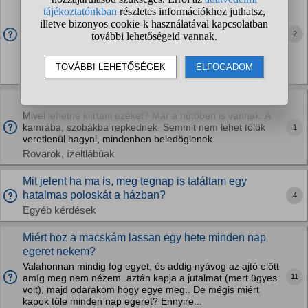
kutyanal?
Adott egy szuka kutya 3 hete tuzelt az aktus is megtortent
2
ketszer. Most ujra ugy viselkedik o is es a kan is nehany
napja mintha megint tuzelne. Illetve a vercseppek is
megjelentek. Letezik hogy ujra tuzel?...
Kutyák
Rengeteg muslinca lepte el a lakást. Mit tegyek?
Mivel lehetne kiírtani ezeket? Már a hűtőben is vannak. A
kamrába, szobákba repkednek. Semmit nem lehet tőlük
1
veretlenül hagyni, mindenben beledöglenek.
Rovarok, ízeltlábúak
Mit jelent ha ma is, meg tegnap is találtam egy
hatalmas poloskát a házban?
4
Egyéb kérdések
Miért hoz a macskám lassan egy hete minden nap
egeret nekem?
Valahonnan mindig fog egyet, és addig nyávog az ajtó előtt
11
amíg meg nem nézem..aztán kapja a jutalmat (mert ügyes
volt), majd odarakom hogy egye meg.. De mégis miért
kapok tőle minden nap egeret? Ennyire...