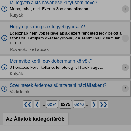
Mi legyen a kis havanese kutyusom neve?
Mona, mira, miri. Ezen a 3on gondolkodom
4
Kutyák
Hogy öljek meg sok legyet gyorsan?
Egésznap nem volt feltéve ablak ezért rengeteg légy bejött a
szobába. Lefújtam őket légyírtóval, de semmi bajuk sem lett.
5
HELP!
Rovarok, ízeltlábúak
Mennyibe kerül egy dobermann kölyök?
3 hónapos körül kellene, lehetőleg fül-farok vágva.
7
Kutyák
Szerintetek érdemes sünt tartani háziállatként?
4
Vadállatok
❮❮
❮
...
6274
6275
6276
...
❯
❯❯
Az Állatok kategóriáról: