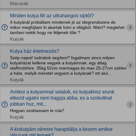
Macskák
Minden kutya fél az ultrahangos síptól?
4 kutyánál próbáltam mindenek jó az idegrendszere de
mikor megfújtam ki akartak futni a világból. Miért? meglehet
3
tanítani nekik hogy ne féljenek tőle ?
Kutyák
Kutya ház értelmezés?
Szép napot! tudnátok segíteni? fogalmam sincs milyen
kutyaházat kellene vegyek a kutyámnak. egy átlag
2
staffordshire. 35kg 52cm marmagas és max 25-27cm széles
a háta. melyik méretet vegyem a kutyának? ott alul...
Kutyák
Amikor a kutyammal setalok, es kutyakhoz erunk
elkezd ugatni nem hagyja abba, es a szokottnal
jobban huz, mit...
1
Hogyan szoktassam le rola?
Kutyák
A kiskutyám véresre harapdálja a kezem amikor
játszunk mit tegyek?