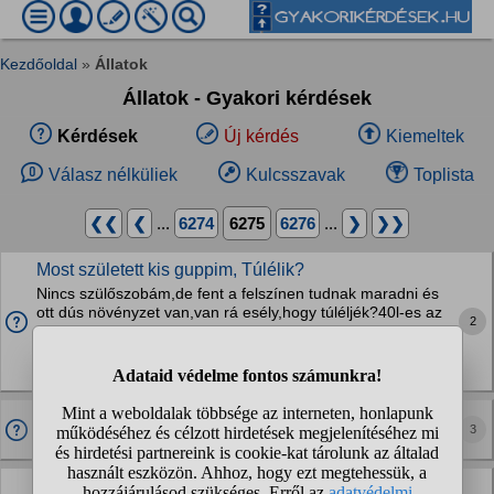
Kezdőoldal
»
Állatok
Állatok - Gyakori kérdések
Kérdések
Új kérdés
Kiemeltek
Válasz nélküliek
Kulcsszavak
Toplista
❮❮
❮
...
6274
6275
6276
...
❯
❯❯
Most született kis guppim, Túlélik?
Nincs szülőszobám,de fent a felszínen tudnak maradni és
ott dús növényzet van,van rá esély,hogy túléljék?40l-es az
2
akvárium 6 hallal + alul a 4 harcsa,de ők elvileg nagyon
békés halak.
Halak, akvarisztika
Univerzális nyereg alá jó lehet az ugró nyeregalátét?
3
Lovak
3 het mulva ujra megismetlodhet a tuzeles a