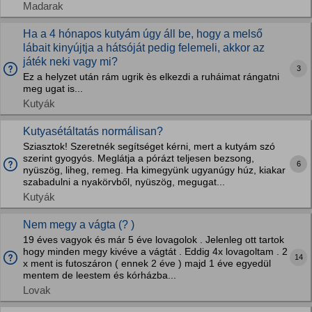
Madarak
Ha a 4 hónapos kutyám úgy áll be, hogy a melső
lábait kinyújtja a hátsóját pedig felemeli, akkor az
játék neki vagy mi?
3
Ez a helyzet után rám ugrik ès elkezdi a ruháimat rángatni
meg ugat is...
Kutyák
Kutyasétáltatás normálisan?
Sziasztok! Szeretnék segítséget kérni, mert a kutyám szó
szerint gyogyós. Meglátja a pórázt teljesen bezsong,
6
nyüszög, liheg, remeg. Ha kimegyünk ugyanúgy húz, kiakar
szabadulni a nyakörvből, nyüszög, megugat...
Kutyák
Nem megy a vágta (? )
19 éves vagyok és már 5 éve lovagolok . Jelenleg ott tartok
hogy minden megy kivéve a vágtát . Eddig 4x lovagoltam . 2
14
x ment is futoszáron ( ennek 2 éve ) majd 1 éve egyedül
mentem de leestem és kórházba...
Lovak