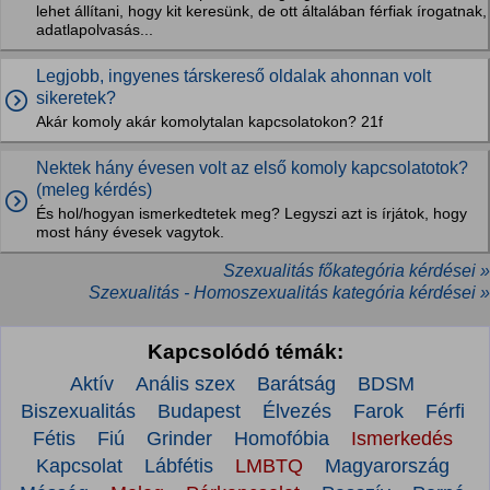
lehet állítani, hogy kit keresünk, de ott általában férfiak írogatnak,
adatlapolvasás...
Legjobb, ingyenes társkereső oldalak ahonnan volt
sikeretek?
Akár komoly akár komolytalan kapcsolatokon? 21f
Nektek hány évesen volt az első komoly kapcsolatotok?
(meleg kérdés)
És hol/hogyan ismerkedtetek meg? Legyszi azt is írjátok, hogy
most hány évesek vagytok.
Szexualitás főkategória kérdései »
Szexualitás - Homoszexualitás kategória kérdései »
Kapcsolódó témák:
Aktív
Anális szex
Barátság
BDSM
Biszexualitás
Budapest
Élvezés
Farok
Férfi
Fétis
Fiú
Grinder
Homofóbia
Ismerkedés
Kapcsolat
Lábfétis
LMBTQ
Magyarország