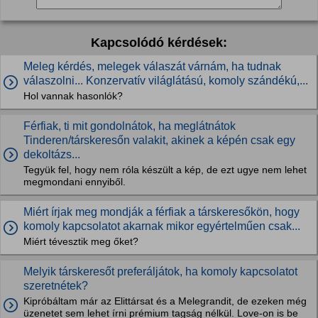
Kapcsolódó kérdések:
Meleg kérdés, melegek válaszát várnám, ha tudnak
válaszolni... Konzervatív világlátású, komoly szándékú,...
Hol vannak hasonlók?
Férfiak, ti mit gondolnátok, ha meglátnátok
Tinderen/társkeresőn valakit, akinek a képén csak egy
dekoltázs...
Tegyük fel, hogy nem róla készült a kép, de ezt ugye nem lehet
megmondani ennyiből.
Miért írjak meg mondják a férfiak a társkeresőkön, hogy
komoly kapcsolatot akarnak mikor egyértelműen csak...
Miért tévesztik meg őket?
Melyik társkeresőt preferáljátok, ha komoly kapcsolatot
szeretnétek?
Kipróbáltam már az Elittársat és a Melegrandit, de ezeken még
üzenetet sem lehet írni prémium tagság nélkül. Love-on is be