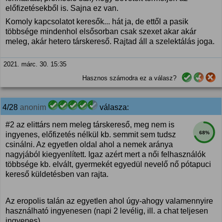
előfizetésekből is. Sajna ez van.
Komoly kapcsolatot keresők... hát ja, de ettől a pasik
többsége mindenhol elsősorban csak szexet akar akár
meleg, akár hetero társkereső. Rajtad áll a szelektálás joga.
2021. márc. 30. 15:35
Hasznos számodra ez a válasz?
4/28
anonim
válasza:
#2 az elittárs nem meleg társkereső, meg nem is
68%
ingyenes, előfizetés nélkül kb. semmit sem tudsz
csinálni. Az egyetlen oldal ahol a nemek aránya
nagyjából kiegyenlített. Igaz azért mert a női felhasználók
többsége kb. elvált, gyermekét egyedül nevelő nő pótapuci
kereső küldetésben van rajta.
Az eropolis talán az egyetlen ahol úgy-ahogy valamennyire
használható ingyenesen (napi 2 levélig, ill. a chat teljesen
ingyenes).