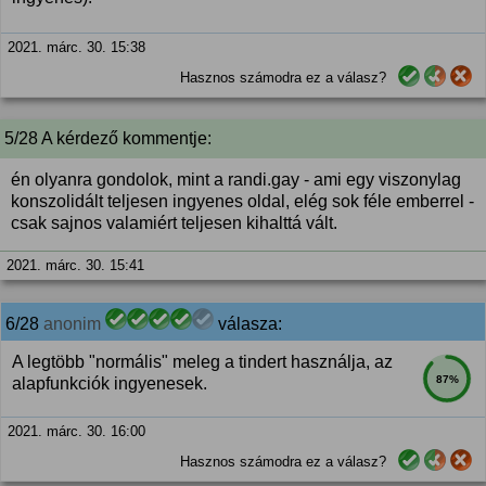
2021. márc. 30. 15:38
Hasznos számodra ez a válasz?
5/28 A kérdező kommentje:
én olyanra gondolok, mint a randi.gay - ami egy viszonylag
konszolidált teljesen ingyenes oldal, elég sok féle emberrel -
csak sajnos valamiért teljesen kihalttá vált.
2021. márc. 30. 15:41
6/28
anonim
válasza:
A legtöbb "normális" meleg a tindert használja, az
87%
alapfunkciók ingyenesek.
2021. márc. 30. 16:00
Hasznos számodra ez a válasz?