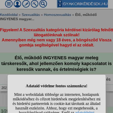
Kezdőoldal
»
Szexualitás
»
Homoszexualitás
»
Élő, működő
INGYENES magyar...
Figyelem! A Szexualitás kategória kérdései kizárólag felnőtt
látogatóinknak szólnak!
Amennyiben még nem vagy 18 éves, a böngésződ Vissza
gombja segítségével hagyd el az oldalt.
Élő, működő INGYENES magyar meleg
társkeresők, ahol jellemzően komoly kapcsolatot is
keresők vannak, és értelmiségiek is?
Figyelt kérdés
2021. márc. 30. 15:32
1
2
3
❯
1/28 A kérdező kommentje: