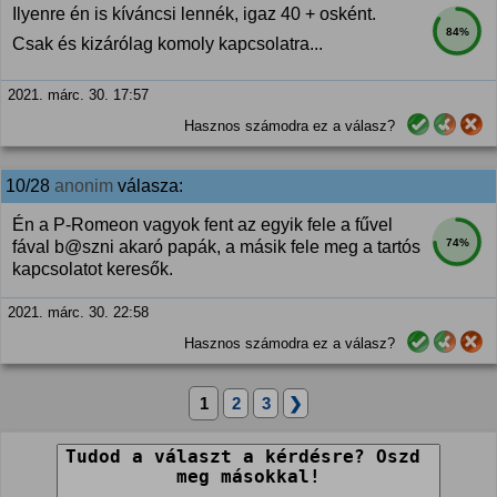
Ilyenre én is kíváncsi lennék, igaz 40 + osként.
84%
Csak és kizárólag komoly kapcsolatra...
2021. márc. 30. 17:57
Hasznos számodra ez a válasz?
10/28
anonim
válasza:
Én a P-Romeon vagyok fent az egyik fele a fűvel
74%
fával b@szni akaró papák, a másik fele meg a tartós
kapcsolatot keresők.
2021. márc. 30. 22:58
Hasznos számodra ez a válasz?
1
2
3
❯