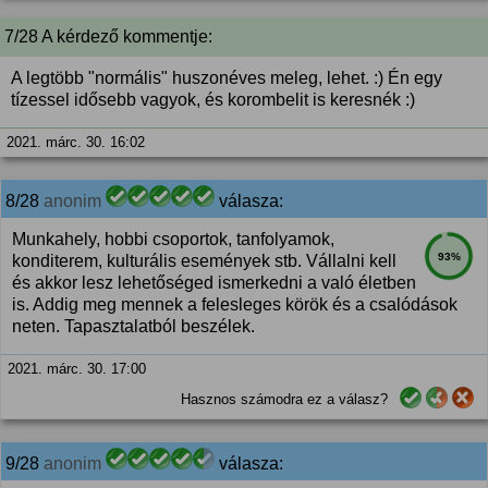
7/28 A kérdező kommentje:
A legtöbb "normális" huszonéves meleg, lehet. :) Én egy
tízessel idősebb vagyok, és korombelit is keresnék :)
2021. márc. 30. 16:02
8/28
anonim
válasza:
Munkahely, hobbi csoportok, tanfolyamok,
93%
konditerem, kulturális események stb. Vállalni kell
és akkor lesz lehetőséged ismerkedni a való életben
is. Addig meg mennek a felesleges körök és a csalódások
neten. Tapasztalatból beszélek.
2021. márc. 30. 17:00
Hasznos számodra ez a válasz?
9/28
anonim
válasza: