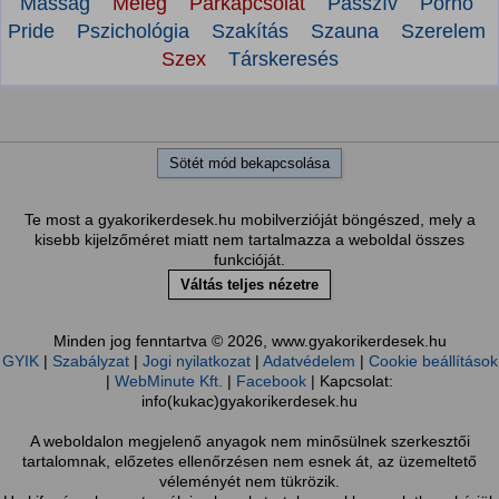
Másság
Meleg
Párkapcsolat
Passzív
Pornó
Pride
Pszichológia
Szakítás
Szauna
Szerelem
Szex
Társkeresés
Sötét mód bekapcsolása
Te most a gyakorikerdesek.hu mobilverzióját böngészed, mely a
kisebb kijelzőméret miatt nem tartalmazza a weboldal összes
funkcióját.
Váltás teljes nézetre
Minden jog fenntartva © 2026, www.gyakorikerdesek.hu
GYIK
|
Szabályzat
|
Jogi nyilatkozat
|
Adatvédelem
|
Cookie beállítások
|
WebMinute Kft.
|
Facebook
| Kapcsolat:
info(kukac)gyakorikerdesek.hu
A weboldalon megjelenő anyagok nem minősülnek szerkesztői
tartalomnak, előzetes ellenőrzésen nem esnek át, az üzemeltető
véleményét nem tükrözik.