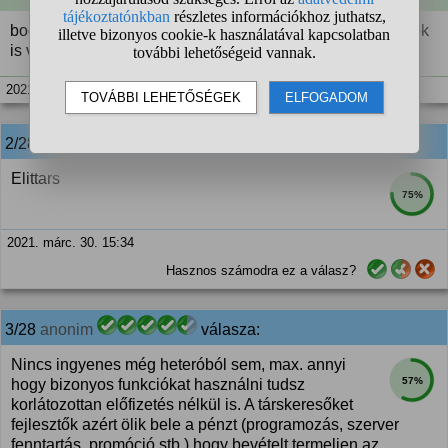
bocsi, rossz helyre került az is. Komoly kapcsolatot keresők
is vannak.
2021. márc. 30. 15:33
2/28
anonim
válasza:
Elittars
75%
2021. márc. 30. 15:34
Hasznos számodra ez a válasz?
3/28
anonim
válasza:
Nincs ingyenes még heteróból sem, max. annyi
57%
hogy bizonyos funkciókat használni tudsz
korlátozottan előfizetés nélkül is. A társkeresőket
fejlesztők azért ölik bele a pénzt (programozás, szerver
fenntartás, promóció stb.) hogy bevételt termeljen az