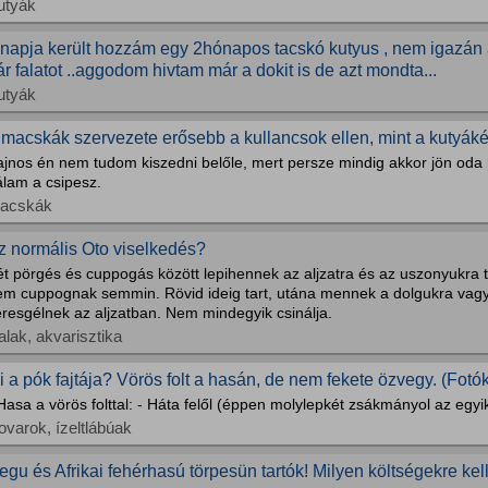
utyák
 napja került hozzám egy 2hónapos tacskó kutyus , nem igazán 
ár falatot ..aggodom hivtam már a dokit is de azt mondta...
utyák
 macskák szervezete erősebb a kullancsok ellen, mint a kutyák
ajnos én nem tudom kiszedni belőle, mert persze mindig akkor jön oda
álam a csipesz.
acskák
z normális Oto viselkedés?
ét pörgés és cuppogás között lepihennek az aljzatra és az uszonyukra
em cuppognak semmin. Rövid ideig tart, utána mennek a dolgukra vagy
resgélnek az aljzatban. Nem mindegyik csinálja.
alak, akvarisztika
i a pók fajtája? Vörös folt a hasán, de nem fekete özvegy. (Fotók
Hasa a vörös folttal: - Háta felől (éppen molylepkét zsákmányol az egyi
ovarok, ízeltlábúak
egu és Afrikai fehérhasú törpesün tartók! Milyen költségekre kel