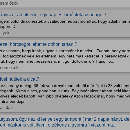
isemlősök
ányszor adtok enni egy nap és kiméritek az adagot?
ngem bolondnak néztek a családban és azt mondták, hogy adjak már ne
 tápon :D
utyák
ezei hörcsögöt lehetne otthon tartani?
zt olvastam, hogy irtják, ugyanis kártevőnek minősül. Tudom, hogy agr
l, foglalkoznék vele és etetném, egy hatalmas ketrecet is berendeznék
lül, hogy nem lehet beszerezni, mit gondoltok erről? Hasonló...
isemlősök
ivel hűtitek a cicát?
t ez a nagy meleg, 36 fok van árnyékban, ebből már éjjel is 28 volt bent
degebb. Klíma nincs, panelban lakunk. Egy lavór vizet tudtam neki kite
edves eledelt kapott. Van jobb ötletetek? Azon filózok már, hogy meg
nti a bundája!
acskák
utyusom, úgy néz ki lenyelt egy tampont ( már 2 napja hányt, 
ert máskor is volt ilyen, érzékeny a gyomra ) viszont ma...