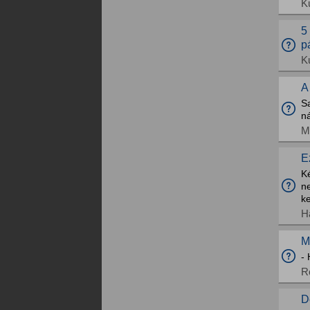
K
5
p
K
A
S
n
M
E
K
n
ke
H
M
- 
R
D