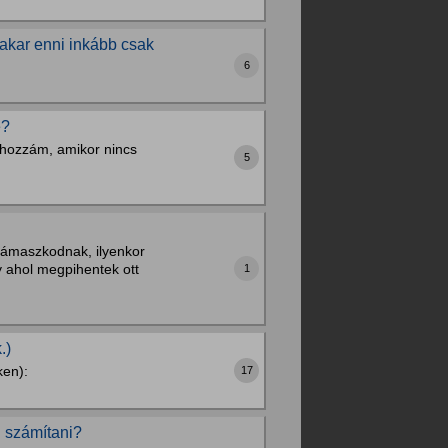
akar enni inkább csak
6
é?
 hozzám, amikor nincs
5
 támaszkodnak, ilyenkor
 ahol megpihentek ott
1
.)
ken):
17
l számítani?