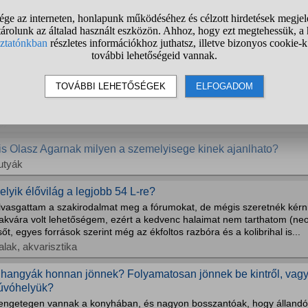
zoktátok itatni fecskendővel a cicátokat ebben a nagy melegbe
acskák
ogyan rakjak ki egy gyíkot a lakásból?
m is tudtam, hogy bejött, meg azt se hogy jött be, csak látom a konyh
özeledik felém. Elsőre egy kicsit meg is ijedtem, de nem tudom hogy t
. A bútorok alatt is könnyen el tud bújni. De ha meg is látom nem merem
gyéb kérdések
is Olasz Agarnak milyen a szemelyisege kinek ajanlhato?
utyák
elyik élővilág a legjobb 54 L-re?
lvasgattam a szakirodalmat meg a fórumokat, de mégis szeretnék kérni
akvára volt lehetőségem, ezért a kedvenc halaimat nem tarthatom (neon
sőt, egyes források szerint még az ékfoltos razbóra és a kolibrihal is...
alak, akvarisztika
 hangyák honnan jönnek? Folyamatosan jönnek be kintről, vag
úvóhelyük?
engetegen vannak a konyhában, és nagyon bosszantóak, hogy állandó