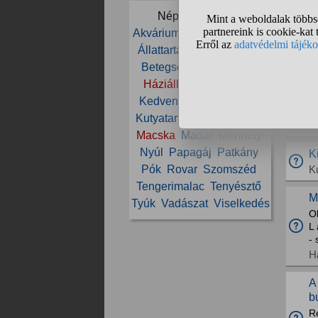
Népszerű témák:
S
Akvárium
Állat
Állatorvos
M
Állattartás
Állatvédelem
Betegség
Cica
Etetés
H
Háziállat
Ivartalanítás
Ne
k
Kedvenc
Kölyök
Kutya
ki
Kutyatartás
Ló
Lovaglás
E
Macska
Madár
Menhely
Nyúl
Papagáj
Patkány
K
K
Pók
Rovar
Szomszéd
Tengerimalac
Tenyésztő
M
Tyúk
Vadászat
Viselkedés
O
L 
- 
H
A
b
R