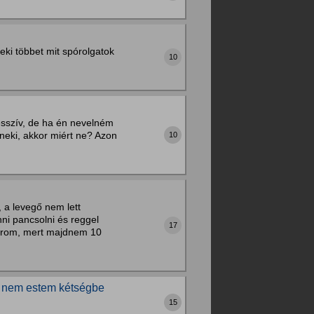
ki többet mit spórolgatok
10
esszív, de ha én nevelném
 neki, akkor miért ne? Azon
10
, a levegő nem lett
nni pancsolni és reggel
17
nyírom, mert majdnem 10
de nem estem kétségbe
15