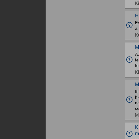
K
H
E
a
K
M
A
fe
fe
K
M
It
hi
n
ce
M
K
m