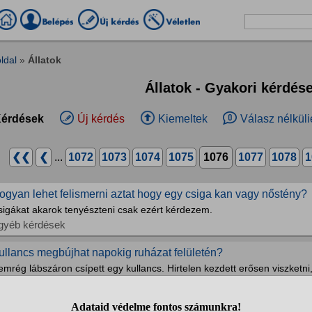
ldal
»
Állatok
Állatok - Gyakori kérdés
érdések
Új kérdés
Kiemeltek
Válasz nélküli
❮❮
❮
...
1072
1073
1074
1075
1076
1077
1078
1
ogyan lehet felismerni aztat hogy egy csiga kan vagy nőstény?
sigákat akarok tenyészteni csak ezért kérdezem.
gyéb kérdések
ullancs megbújhat napokig ruházat felületén?
mrég lábszáron csípett egy kullancs. Hirtelen kezdett erősen viszketni
zúnyogcsípésre asszociáltam. Előtte 1-2 napig nem voltam növény tíz
zobanövényeink. Még fa alatt se megyek el, miközben otthon-bolt-mhely
ovarok, ízeltlábúak