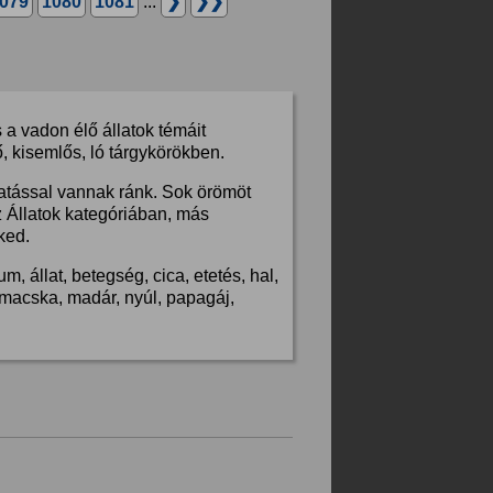
079
1080
1081
...
❯
❯❯
a vadon élő állatok témáit
, kisemlős, ló tárgykörökben.
hatással vannak ránk. Sok örömöt
z Állatok kategóriában, más
ked.
, állat, betegség, cica, etetés, hal,
s, macska, madár, nyúl, papagáj,