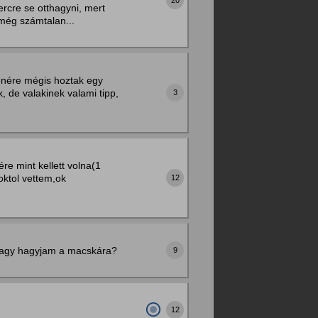
rcre se otthagyni, mert
még számtalan...
lenére mégis hoztak egy
, de valakinek valami tipp,
3
re mint kellett volna(1
oktol vettem,ok
12
, vagy hagyjam a macskára?
9
12