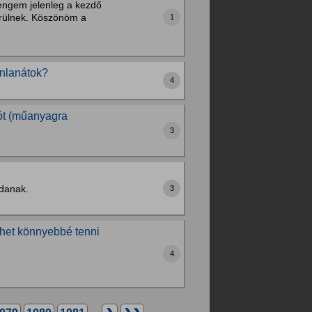
 engem jelenleg a kezdő
kerülnek. Köszönöm a
1
ánlanátok?
4
zót (műanyagra
3
ndanak.
3
lehet könnyebbé tenni
4