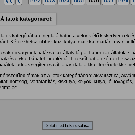
❮❮
❮
...
1072
1073
1074
1075
1076
1077
1078
1
Állatok kategóriáról:
llatok kategóriában megtalálhatod a velünk élő kiskedvencek és 
ánt. Kérdezhetsz többek közt kutya, macska, madár, rovar, hüllő
csak mi vagyunk hatással az állatvilágra, hanem az állatok is 
nak és olykor bánatot, problémát. Ezekről bátran kérdezhetsz a
barátok tudnak segíteni saját tapasztalataikkal, történeteikkel ne
népszerűbb témák az Állatok kategóriában: akvarisztika, akvárium
llat, hörcsög, ivartalanítás, kiskutya, kölyök, kutya, ló, lovaglá
erimalac.
Sötét mód bekapcsolása