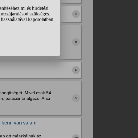
n?
11
a padlóján van egy gyík, és
alálom meg, és hogy rakom
8
,...
6
 segítséget. Mivel csak 54
, palacsinta algázó, Anci
5
y benn van valami
an ott mászkálnak az
20