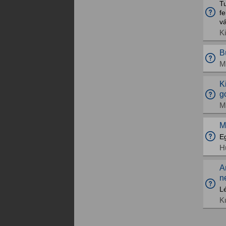
Tu
fe
v
K
B
M
K
g
M
M
Eg
H
A
n
L
K