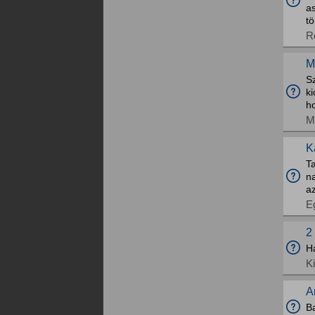
as
t
R
M
S
ki
ho
M
K
Ta
na
az
E
2
H
K
A
Ba