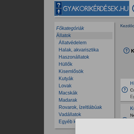
Kezdőo
Főkategóriák
Állatok
Állatvédelem
Halak, akvarisztika
K
Haszonállatok
Hüllők
Kisemlősök
Kutyák
H
Lovak
C
Macskák
E
Madarak
Rovarok, ízeltlábúak
K
Vadállatok
Ne
s
Egyéb kérdések
s
R