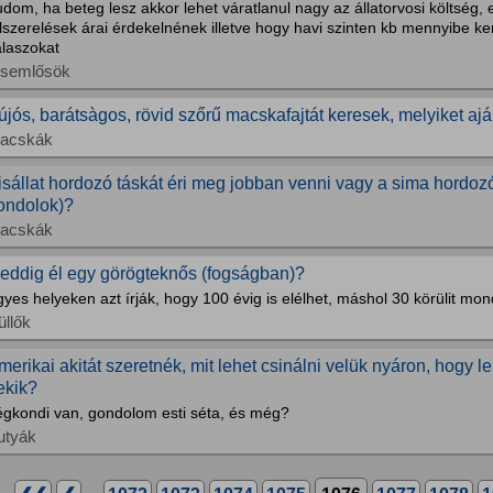
dom, ha beteg lesz akkor lehet váratlanul nagy az állatorvosi költség,
lszerelések árai érdekelnének illetve hogy havi szinten kb mennyibe 
álaszokat
isemlősök
újós, barátsàgos, rövid szőrű macskafajtát keresek, melyiket aj
acskák
isállat hordozó táskát éri meg jobban venni vagy a sima hordo
ondolok)?
acskák
eddig él egy görögteknős (fogságban)?
yes helyeken azt írják, hogy 100 évig is elélhet, máshol 30 körülit mo
üllők
merikai akitát szeretnék, mit lehet csinálni velük nyáron, hogy 
ekik?
égkondi van, gondolom esti séta, és még?
utyák