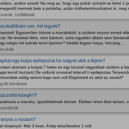
ztalon, amikor eszek! Na meg az, hogy egy pohár szörpöt se lehet 1 pe
ömegestől mennek bele a pohárba, aztán önthetem/moshatom ki, meg 
ovarok, ízeltlábúak
acskafóbiám van, mit tegyek?
ziasztok! Egyszerűen írtózok a macskáktól, a szüleim viszont ennek el
csit. Ne értsétek félre, nem bántom, soha egyetlen állatot sem bántanák
gy mégis mit tudnák tenni ilyenkor? Inkább legyen kutya, hörcsög,...
acskák
aphat egy kutya epilepsziat ha nagyot utok a fejere?
nitani akartam a kutyat,7 hetes es egy kicsivel nagyobbat utottem a fejé
pja kerult hozzam) De voltunk orvosnal kiderult h epilepszias Tenyeszt
tmondtak eddig semmi baja nem volt Elojohetett ez attol az utestol?
gyéb kérdések
 újszülött kisegér?!
azahozta a macska, újszülötteknek tűnnek. Életben lehet őket tartani
isemlősök
ranyos a nyulam?
k törpenyúl. Már 3 éves. A kép készítésekor 1 volt.