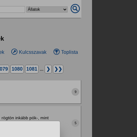
ek
ek
Kulcsszavak
Toplista
079
1080
1081
...
❯
❯❯
9
, rögtön inkább pók-, mint
méteres körzetében, max a
5
...