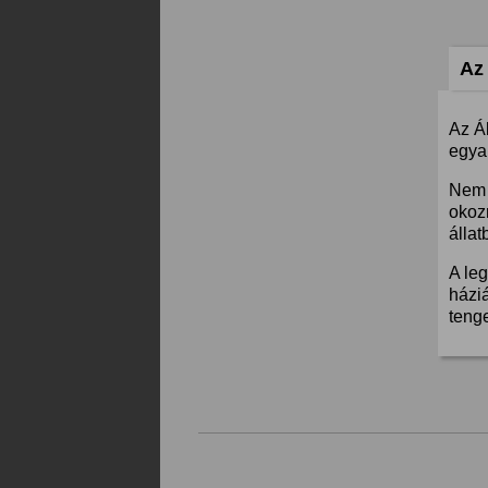
Az 
Az Á
egyar
Nem 
okoz
állat
A leg
háziá
teng