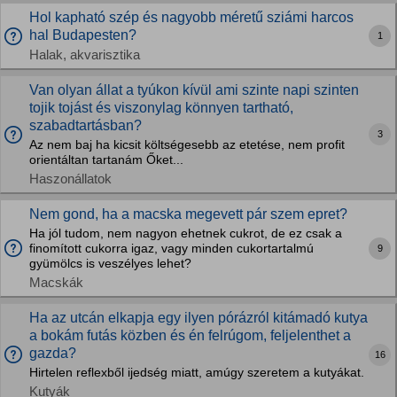
Hol kapható szép és nagyobb méretű sziámi harcos
hal Budapesten?
1
Halak, akvarisztika
Van olyan állat a tyúkon kívül ami szinte napi szinten
tojik tojást és viszonylag könnyen tartható,
szabadtartásban?
3
Az nem baj ha kicsit költségesebb az etetése, nem profit
orientáltan tartanám Őket...
Haszonállatok
Nem gond, ha a macska megevett pár szem epret?
Ha jól tudom, nem nagyon ehetnek cukrot, de ez csak a
finomított cukorra igaz, vagy minden cukortartalmú
9
gyümölcs is veszélyes lehet?
Macskák
Ha az utcán elkapja egy ilyen pórázról kitámadó kutya
a bokám futás közben és én felrúgom, feljelenthet a
gazda?
16
Hirtelen reflexből ijedség miatt, amúgy szeretem a kutyákat.
Kutyák