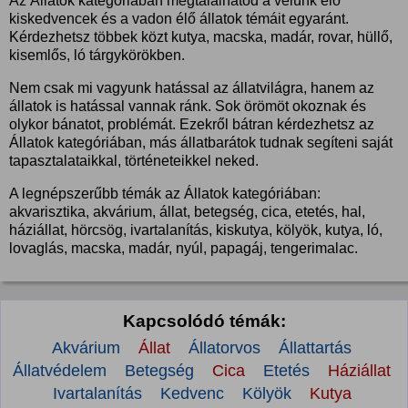
Az Állatok kategóriában megtalálhatod a velünk élő
kiskedvencek és a vadon élő állatok témáit egyaránt.
Kérdezhetsz többek közt kutya, macska, madár, rovar, hüllő,
kisemlős, ló tárgykörökben.
Nem csak mi vagyunk hatással az állatvilágra, hanem az
állatok is hatással vannak ránk. Sok örömöt okoznak és
olykor bánatot, problémát. Ezekről bátran kérdezhetsz az
Állatok kategóriában, más állatbarátok tudnak segíteni saját
tapasztalataikkal, történeteikkel neked.
A legnépszerűbb témák az Állatok kategóriában:
akvarisztika, akvárium, állat, betegség, cica, etetés, hal,
háziállat, hörcsög, ivartalanítás, kiskutya, kölyök, kutya, ló,
lovaglás, macska, madár, nyúl, papagáj, tengerimalac.
Kapcsolódó témák:
Akvárium
Állat
Állatorvos
Állattartás
Állatvédelem
Betegség
Cica
Etetés
Háziállat
Ivartalanítás
Kedvenc
Kölyök
Kutya