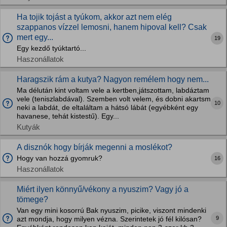
Ha tojik tojást a tyúkom, akkor azt nem elég
szappanos vízzel lemosni, hanem hipoval kell? Csak
mert egy...
19
Egy kezdő tyúktartó...
Haszonállatok
Haragszik rám a kutya? Nagyon remélem hogy nem...
Ma délután kint voltam vele a kertben,játszottam, labdáztam
vele (teniszlabdával). Szemben volt velem, és dobni akartsm
10
neki a labdát, de eltaláltam a hátsó lábát (egyébként egy
havanese, tehát kistestű). Egy...
Kutyák
A disznók hogy bírják megenni a moslékot?
Hogy van hozzá gyomruk?
16
Haszonállatok
Miért ilyen könnyű/vékony a nyuszim? Vagy jó a
tömege?
Van egy mini kosorrú Bak nyuszim, picike, viszont mindenki
9
azt mondja, hogy milyen vézna. Szerintetek jó fél kilósan?