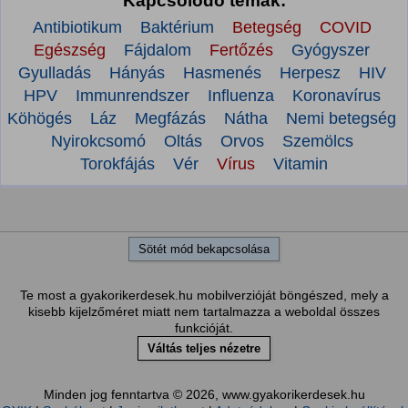
Kapcsolódó témák:
Antibiotikum
Baktérium
Betegség
COVID
Egészség
Fájdalom
Fertőzés
Gyógyszer
Gyulladás
Hányás
Hasmenés
Herpesz
HIV
HPV
Immunrendszer
Influenza
Koronavírus
Köhögés
Láz
Megfázás
Nátha
Nemi betegség
Nyirokcsomó
Oltás
Orvos
Szemölcs
Torokfájás
Vér
Vírus
Vitamin
Sötét mód bekapcsolása
Te most a gyakorikerdesek.hu mobilverzióját böngészed, mely a
kisebb kijelzőméret miatt nem tartalmazza a weboldal összes
funkcióját.
Váltás teljes nézetre
Minden jog fenntartva © 2026, www.gyakorikerdesek.hu