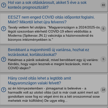
Hol van a sok oltáskárosult, akiket 5 éve a sok
83
konteós prognosztizált?
EESZT nem enged COVID oltás időpontot foglalni.
Miért? Mikortól lehet újra felvenni?
Tavaly vettem fel utoljára. "Magyarországon a 2024/2025-ös
5
légúti szezonban elérhető COVID-19 elleni védőoltás a
Moderna (Spikevax JN.1) vakcinája a háziorvosoknál és
bizonyos intézményekben is."
Berobbant a majomhimlő új variánsa, hozhat ez
lezárásokat, korlátozásokat?
5
Hatalmas a pánik sokaknál, mivel berobbant egy új variáns:
Kérdés, hogy vajon lesznek-e megint lezárások, mint a
COVID idején?
Hány covid oltás lehet a legtöbb amit
Magyarországon valaki felvett?
az én környezetemben - jómagamat is belevéve - a
14
harmadik volt az utolsó oltás (azt is már csak azért mert azt
gondoltam sose fog ez véget érni és a két oroszommal sose
mehetek már külföldre) De ugye elég...