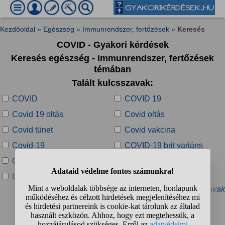
Kezdőoldal
»
Egészség
»
Immunrendszer, fertőzések
»
Keresés
COVID - Gyakori kérdések
Keresés egészség - immunrendszer, fertőzések
témában
Talált kulcsszavak:
COVID
COVID 19
Covid 19 oltás
Covid oltás
Covid tünet
Covid vakcina
Covid-19
COVID-19 brit variáns
COVID-19 járvány
COVID-19 PCR teszt
Covid-diktatúra
Covid-igazolvány
» További kapcsolódó kulcsszavak
Talált kérdések: