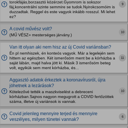
torokfájás,borzasztó közérzet.Gyomrom is sokszor
9
fáj,koncentrálni szinte semmire se tudok.Nyirokcsomóim is
duzzadtak. Reggel és este vagyok inkább rosszul. Mi lehet
ez?
A covid művész volt?
10
(MŰ VÉSZ= mesterséges járvány.)
Van itt olyan aki nem hisz az új Covid variánsban?
Én pl nemhiszek, én konteós vagyok. Már a legelején sem
11
hittem az egészben. Két ismerősöm ment be a kórházba a
saját lábán, majd halva jött ki. Másik 3 ismerősöm beteg
volt, egyikük sem ment kórházba, és...
Aggasztó adatok érkeztek a koronavírusról, újra
jöhetnek a lezárások?
10
Kötelezővé tették a maszkviselést a debreceni
kórházban.Sajnos nagyon megugrott a COVID fertőzöttek
száma, illetve új variánsok is vannak.
Covid jelenleg mennyire terjed és mennyire
6
veszélyes, milyen tünetei vannak?