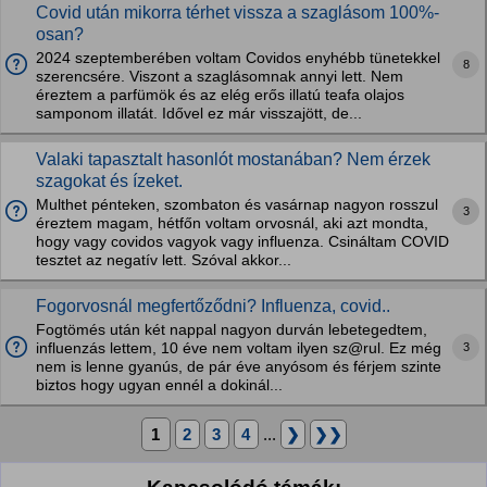
Covid után mikorra térhet vissza a szaglásom 100%-
osan?
2024 szeptemberében voltam Covidos enyhébb tünetekkel
8
szerencsére. Viszont a szaglásomnak annyi lett. Nem
éreztem a parfümök és az elég erős illatú teafa olajos
samponom illatát. Idővel ez már visszajött, de...
Valaki tapasztalt hasonlót mostanában? Nem érzek
szagokat és ízeket.
Multhet pénteken, szombaton és vasárnap nagyon rosszul
3
éreztem magam, hétfőn voltam orvosnál, aki azt mondta,
hogy vagy covidos vagyok vagy influenza. Csináltam COVID
tesztet az negatív lett. Szóval akkor...
Fogorvosnál megfertőződni? Influenza, covid..
Fogtömés után két nappal nagyon durván lebetegedtem,
3
influenzás lettem, 10 éve nem voltam ilyen sz@rul. Ez még
nem is lenne gyanús, de pár éve anyósom és férjem szinte
biztos hogy ugyan ennél a dokinál...
1
2
3
4
...
❯
❯❯