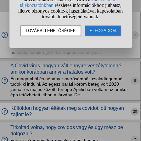
1
2
3
4
...
❯
❯❯
ÁKOS és Rubint Réka rákos megbetegedése elég
precedens arra, hogy a COVID oltásoknak
hosszútávú káros hatásai vannak?
11
Azért régen nem volt ennyi celeb rákos, nem haltak meg
spontán. Focisták/sportolók is megmagyarázhatatlanul
hallnak meg fiatalon. Civil kisemberek is folyamatosan
hullanak, fiatalon (30-40). Sajnos személyes...
A Covid vírus, hogyan vált ennyire veszélytelenné
amikor korábban annyira halálos volt?
Én magamból és néhány ismerősömből, családtagomból
8
tudok ki indulni. Az egész baráti köröm beteg volt 2020
január és május között. Én épp Áprilisban voltam az amikor
épp tetőzhetett itthon a járvány. De...
Külföldön hogyan éltétek meg a covidot, ott hogyan
20
zajlott le?
Titkoltad volna, hogy covidos vagy és úgy mész be
dolgozni?
7
Persze, akár nem te személy szerint hanem a