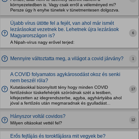
környezetedben is. Vagy csak erről a véleményed mi?
Persze úgy h enyhe tünetek v tünetmentesen dolgozva.
Újabb vírus ütötte fel a fejét, van ahol már ismét
lezárásokat vezetnek be. Lehetnek újra lezárások
6
Magyarországon is?
A Nipah-vírus nagy erővel terjed:
Mennyire változtatta meg, a világot a covid járvány?
1
A COVID folyamatos agykárosodást okoz és senki
nem beszél róla?
Kutatásokkal bizonyított tény hogy minden COVID
17
fertőzéskor tüskefehérjék szóródnak szét a testben,
kifejezetten az idegrendszerbe, agyba, agyhártyába ahol
jóval a fertőzés után megmaradnak és gyulladást...
Hányszor voltál covidos?
12
Milyen oltásokat vettél fel?
Erős fejfájás és torokfájásra mit vegyek be?