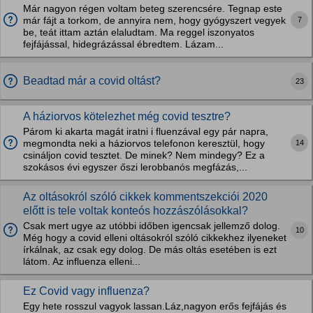
Már nagyon régen voltam beteg szerencsére. Tegnap este
7
már fájt a torkom, de annyira nem, hogy gyógyszert vegyek
be, teát ittam aztán elaludtam. Ma reggel iszonyatos
fejfájással, hidegrázással ébredtem. Lázam...
Beadtad már a covid oltást?
23
A háziorvos kötelezhet még covid tesztre?
Párom ki akarta magát iratni i fluenzával egy pár napra,
14
megmondta neki a háziorvos telefonon keresztül, hogy
csináljon covid tesztet. De minek? Nem mindegy? Ez a
szokásos évi egyszer őszi lerobbanós megfázás,...
Az oltásokról szóló cikkek kommentszekciói 2020
előtt is tele voltak konteós hozzászólásokkal?
Csak mert ugye az utóbbi időben igencsak jellemző dolog.
10
Még hogy a covid elleni oltásokról szóló cikkekhez ilyeneket
írkálnak, az csak egy dolog. De más oltás esetében is ezt
látom. Az influenza elleni...
Ez Covid vagy influenza?
Egy hete rosszul vagyok lassan.Láz,nagyon erős fejfájás és