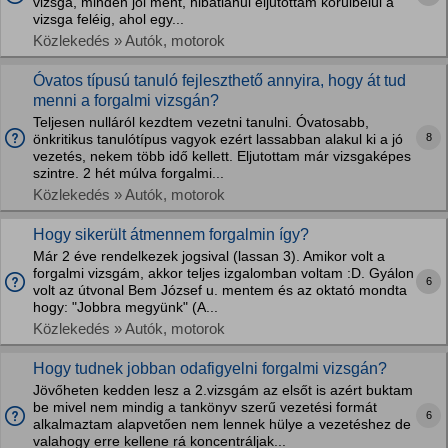
vizsga, minden jól ment, hibátlanul eljutottam körülbelül a
vizsga feléig, ahol egy...
Közlekedés » Autók, motorok
Óvatos típusú tanuló fejleszthető annyira, hogy át tud
menni a forgalmi vizsgán?
Teljesen nulláról kezdtem vezetni tanulni. Óvatosabb,
8
önkritikus tanulótípus vagyok ezért lassabban alakul ki a jó
vezetés, nekem több idő kellett. Eljutottam már vizsgaképes
szintre. 2 hét múlva forgalmi...
Közlekedés » Autók, motorok
Hogy sikerült átmennem forgalmin így?
Már 2 éve rendelkezek jogsival (lassan 3). Amikor volt a
forgalmi vizsgám, akkor teljes izgalomban voltam :D. Gyálon
6
volt az útvonal Bem József u. mentem és az oktató mondta
hogy: "Jobbra megyünk" (A...
Közlekedés » Autók, motorok
Hogy tudnek jobban odafigyelni forgalmi vizsgán?
Jövőheten kedden lesz a 2.vizsgám az elsőt is azért buktam
be mivel nem mindig a tankönyv szerű vezetési formát
6
alkalmaztam alapvetően nem lennek hülye a vezetéshez de
valahogy erre kellene rá koncentráljak...