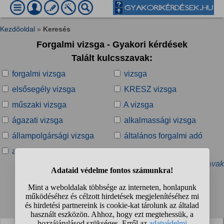
Kezdőoldal
»
Keresés
Forgalmi vizsga - Gyakori kérdések
Talált kulcsszavak:
forgalmi vizsga
vizsga
elsősegély vizsga
KRESZ vizsga
műszaki vizsga
A vizsga
ágazati vizsga
alkalmassági vizsga
állampolgársági vizsga
általános forgalmi adó
angol vizsga
belső nyelvi vizsga
» További kapcsolódó kulcsszavak
Talált kérdések:
1
2
3
4
...
❯
❯❯