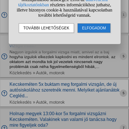
Cegléd forgalmi vizsga tapasztalat esetleg valakinek?
Még nem voltam vizsgázni, 46 óránál tartok jelenleg még
tervezek felvenni ezen felül 24 órát. Nektek mi a Ceglédi
1
forgalmi vizsgabiztosokkal a tapasztalatotok? Ez már nekem
a 3. Autós iskola és a 4....
Közlekedés » Egyéb kérdések
Hogyan tudom csökkenteni az izgulást a forgalmi
vizsga miatt?
Nagyon izgulok a forgalmi vizsga miatt, amivel az a baj
5
hogyha izgulok elkezdek kapkodni es mindent elrontok. az
oktatom azt mondta tok jol vezetek nincsenek nagy
problémák csak néha figyelmetlenségből hibàk,...
Közlekedés » Autók, motorok
Kecskeméten 5x buktam meg forgalmi vizsgán, de új
autósiskolához szeretnék menni. Melyiket ajánlanátok
5
Cegléd...
Közlekedés » Autók, motorok
Holnap megyek 13:00-kor 5x forgalmi vizsgázni
Kecskeméten. Valakinek van valami jó tanácsa hogy
mire figyeljek oda?
7