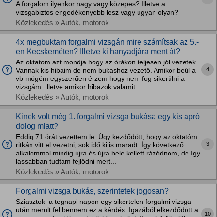
A forgalom ilyenkor nagy vagy közepes? Illetve a
vizsgabiztos engedékenyebb lesz vagy ugyan olyan?
Közlekedés » Autók, motorok
4x megbuktam forgalmi vizsgán mire számítsak az 5.-
en Kecskeméten? Illetve ki hanyadjára ment át?
Az oktatom azt mondja hogy az órákon teljesen jól vezetek.
4
Vannak kis hibaim de nem bukashoz vezető. Amikor beül a
vb mögém egyszerűen érzem hogy nem fog sikerülni a
vizsgám. Illetve amikor hibazok valamit...
Közlekedés » Autók, motorok
Kinek volt még 1. forgalmi vizsga bukása egy kis apró
dolog miatt?
Eddig 71 órát vezettem le. Úgy kezdődött, hogy az oktatóm
3
ritkán vitt el vezetni, sok idő ki is maradt. Így következő
alkalommal mindig újra és újra bele kellett rázódnom, de így
lassabban tudtam fejlődni mert...
Közlekedés » Autók, motorok
Forgalmi vizsga bukás, szerintetek jogosan?
Sziasztok, a tegnapi napon egy sikertelen forgalmi vizsga
után merült fel bennem ez a kérdés. Igazából elkezdődött a
10