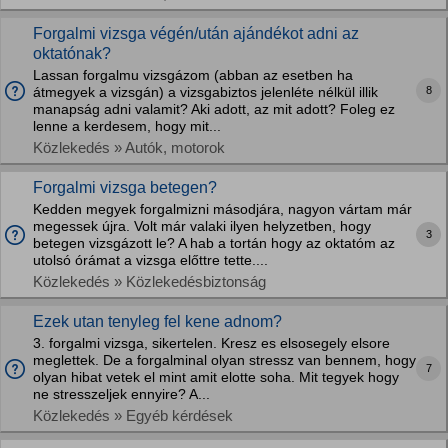
Forgalmi vizsga végén/után ajándékot adni az
oktatónak?
Lassan forgalmu vizsgázom (abban az esetben ha
8
átmegyek a vizsgán) a vizsgabiztos jelenléte nélkül illik
manapság adni valamit? Aki adott, az mit adott? Foleg ez
lenne a kerdesem, hogy mit...
Közlekedés » Autók, motorok
Forgalmi vizsga betegen?
Kedden megyek forgalmizni másodjára, nagyon vártam már
megessek újra. Volt már valaki ilyen helyzetben, hogy
3
betegen vizsgázott le? A hab a tortán hogy az oktatóm az
utolsó órámat a vizsga előttre tette....
Közlekedés » Közlekedésbiztonság
Ezek utan tenyleg fel kene adnom?
3. forgalmi vizsga, sikertelen. Kresz es elsosegely elsore
meglettek. De a forgalminal olyan stressz van bennem, hogy
7
olyan hibat vetek el mint amit elotte soha. Mit tegyek hogy
ne stresszeljek ennyire? A...
Közlekedés » Egyéb kérdések