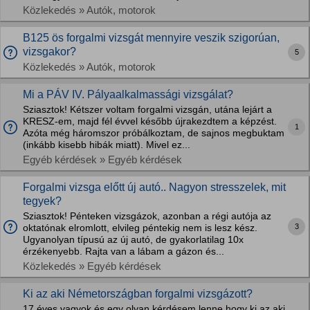
Közlekedés » Autók, motorok
B125 ös forgalmi vizsgát mennyire veszik szigorúan,
vizsgakor?
5
Közlekedés » Autók, motorok
Mi a PÁV IV. Pályaalkalmassági vizsgálat?
Sziasztok! Kétszer voltam forgalmi vizsgán, utána lejárt a
KRESZ-em, majd fél évvel később újrakezdtem a képzést.
1
Azóta még háromszor próbálkoztam, de sajnos megbuktam
(inkább kisebb hibák miatt). Mivel ez...
Egyéb kérdések » Egyéb kérdések
Forgalmi vizsga előtt új autó.. Nagyon stresszelek, mit
tegyek?
Sziasztok! Pénteken vizsgázok, azonban a régi autója az
3
oktatónak elromlott, elvileg péntekig nem is lesz kész.
Ugyanolyan típusú az új autó, de gyakorlatilag 10x
érzékenyebb. Rajta van a lábam a gázon és...
Közlekedés » Egyéb kérdések
Ki az aki Németországban forgalmi vizsgázott?
17 éves vagyok és egy olyan kérdésem lenne hogy ki az aki