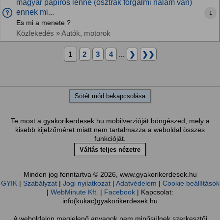
magyar papíros lenne (osztrák forgalmi nálam van)
ennek mi...
1
Es mi a menete ?
Közlekedés » Autók, motorok
1
2
3
4
...
❯
❯❯
Sötét mód bekapcsolása
Te most a gyakorikerdesek.hu mobilverzióját böngészed, mely a
kisebb kijelzőméret miatt nem tartalmazza a weboldal összes
funkcióját.
Váltás teljes nézetre
Minden jog fenntartva © 2026, www.gyakorikerdesek.hu
GYIK
|
Szabályzat
|
Jogi nyilatkozat
|
Adatvédelem
|
Cookie beállítások
|
WebMinute Kft.
|
Facebook
| Kapcsolat:
info(kukac)gyakorikerdesek.hu
A weboldalon megjelenő anyagok nem minősülnek szerkesztői