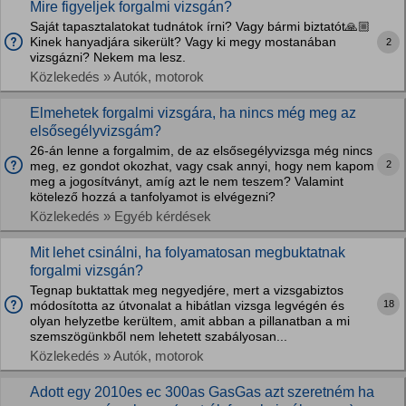
Mire figyeljek forgalmi vizsgán?
Saját tapasztalatokat tudnátok írni? Vagy bármi biztatót🙏🏼
Kinek hanyadjára sikerült? Vagy ki megy mostanában
2
vizsgázni? Nekem ma lesz.
Közlekedés » Autók, motorok
Elmehetek forgalmi vizsgára, ha nincs még meg az
elsősegélyvizsgám?
26-án lenne a forgalmim, de az elsősegélyvizsga még nincs
2
meg, ez gondot okozhat, vagy csak annyi, hogy nem kapom
meg a jogosítványt, amíg azt le nem teszem? Valamint
kötelező hozzá a tanfolyamot is elvégezni?
Közlekedés » Egyéb kérdések
Mit lehet csinálni, ha folyamatosan megbuktatnak
forgalmi vizsgán?
Tegnap buktattak meg negyedjére, mert a vizsgabiztos
18
módosította az útvonalat a hibátlan vizsga legvégén és
olyan helyzetbe kerültem, amit abban a pillanatban a mi
szemszögünkből nem lehetett szabályosan...
Közlekedés » Autók, motorok
Adott egy 2010es ec 300as GasGas azt szeretném ha