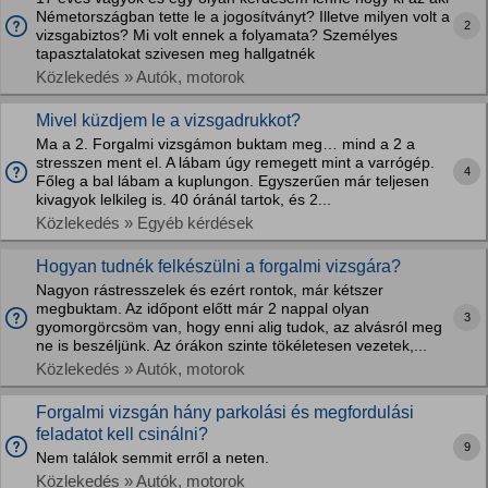
Németországban tette le a jogosítványt? Illetve milyen volt a
2
vizsgabiztos? Mi volt ennek a folyamata? Személyes
tapasztalatokat szivesen meg hallgatnék
Közlekedés » Autók, motorok
Mivel küzdjem le a vizsgadrukkot?
Ma a 2. Forgalmi vizsgámon buktam meg… mind a 2 a
stresszen ment el. A lábam úgy remegett mint a varrógép.
4
Főleg a bal lábam a kuplungon. Egyszerűen már teljesen
kivagyok lelkileg is. 40 óránál tartok, és 2...
Közlekedés » Egyéb kérdések
Hogyan tudnék felkészülni a forgalmi vizsgára?
Nagyon rástresszelek és ezért rontok, már kétszer
megbuktam. Az időpont előtt már 2 nappal olyan
3
gyomorgörcsöm van, hogy enni alig tudok, az alvásról meg
ne is beszéljünk. Az órákon szinte tökéletesen vezetek,...
Közlekedés » Autók, motorok
Forgalmi vizsgán hány parkolási és megfordulási
feladatot kell csinálni?
9
Nem találok semmit erről a neten.
Közlekedés » Autók, motorok