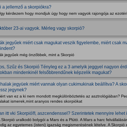
i a jellemző a skorpiókra?
Úgy kérdezem hogy mondjuk úgy hogy nem vagyok rajongója az ezotér
któber 23-ai vagyok. Mérleg vagy skorpió?
ák jegyűek miért csak magukat veszik figyelembe, miért csak 
indent?
ák jegyűek még önzőbbek, mint a Skorpió
os, Szűz és Skorpió Tényleg ez a 3 amelyik jeggyel nagyon ér
itokban mindenkinél felsőbbrendűnek képzelik magukat?
 halak jegyüek miért vannak olyan cukimukinak beállítva? A sko
ossz jegynek?
iért van ez a ki nem mondott megkülönböztetés az asztrológiában? Pedi
alakat ismerek,mint aranyos rendes skorpiókat
an itt vki Skorpió♏ aszcendenssel? Szerintetek mennyire lehet 
 Skorpió uralkodó bolygói a Mars és a Plútó. A Mars a harc felvállalásá
edig az egyetemes (isteni) igazság megismerésének lételve. A Skorpió 