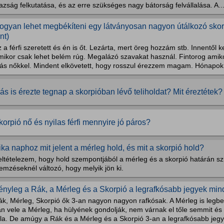
azság felkutatása, és az erre szükséges nagy bátorság felvállalása. A..
ogyan lehet megbékíteni egy látványosan nagyon útálkozó skorpi
nt)
 a férfi szeretett és én is őt. Lezárta, mert öreg hozzám stb. Innentől 
ikor csak lehet belém rúg. Megalázó szavakat használ. Fintorog amikor
ás nőkkel. Mindent elkövetett, hogy rosszul érezzem magam. Hónapok 
ás is érezte tegnap a skorpióban lévő teliholdat? Mit éreztétek?
korpió nő és nyilas férfi mennyire jó páros?
ika naphoz mit jelent a mérleg hold, és mit a skorpió hold?
ltételezem, hogy hold szempontjából a mérleg és a skorpió határán szü
emzéseknél változó, hogy melyik jön ki.
ényleg a Rák, a Mérleg és a Skorpió a legrafkósabb jegyek min
ák, Mérleg, Skorpió ők 3-an nagyon nagyon rafkósak. A Mérleg is legbe
n vele a Mérleg, ha hülyének gondolják, nem várnak el tőle semmit és 
óla. De amúgy a Rák és a Mérleg és a Skorpió 3-an a legrafkósabb jegy