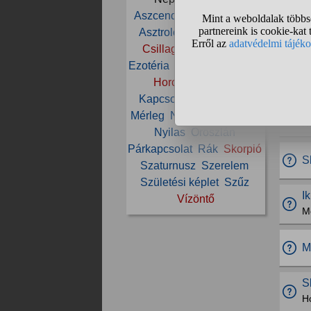
Aszcendens
Asztrológia
S
Asztrológus
Bak
Bika
Az
Csillagjegy
Elemzés
V
Ezotéria
Férfi
Halak
Hold
É
Horoszkóp
Ikrek
Kapcsolat
Képlet
Kos
A
Mérleg
Nap
Napjegy
Nő
N
Nyilas
Oroszlán
Párkapcsolat
Rák
Skorpió
S
Szaturnusz
Szerelem
Születési képlet
Szűz
I
Vízöntő
Me
M
S
H