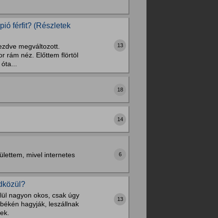
.
ó férfit? (Részletek
13
kezdve megváltozott.
 rám néz. Előttem flörtöl
óta...
18
14
lettem, mivel internetes
6
dközül?
lül nagyon okos, csak úgy
13
békén hagyják, leszállnak
ek.