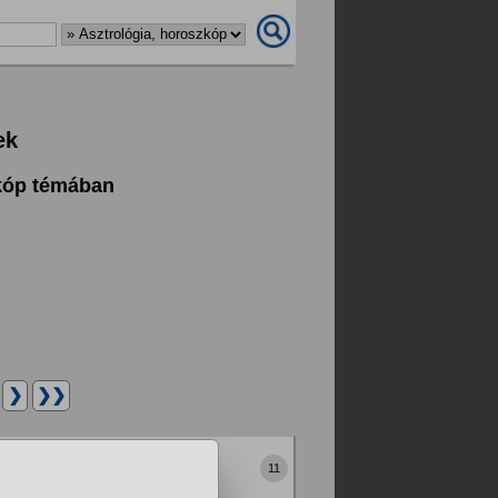
ek
zkóp témában
.
❯
❯❯
skorpió aszcendensel?
11
t hagy