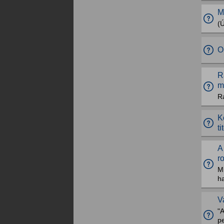
M
(
O
R
m
R
K
t
A
r
M
h
V
"A
p