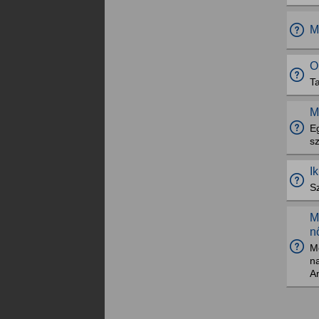
M
O
T
M
Eg
sz
I
S
M
n
M
na
Am