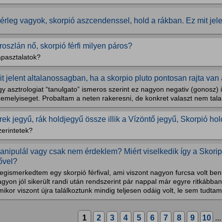
érleg vagyok, skorpió aszcendenssel, hold a rákban. Ez mit jel
roszlán nő, skorpió férfi milyen páros?
apasztalatok?
it jelent altalanossagban, ha a skorpio pluto pontosan rajta va
y asztrologiat “tanulgato” ismeros szerint ez nagyon negativ (gonosz) i
emelyiseget. Probaltam a neten rakeresni, de konkret valaszt nem tala
krek jegyű, rák holdjegyű össze illik a Vízöntő jegyű, Skorpió ho
zerintetek?
anipulál vagy csak nem érdeklem? Miért viselkedik így a Skoripó
ővel?
egismerkedtem egy skorpió férfival, ami viszont nagyon furcsa volt be
gyon jól sikerült randi után rendszerint pár nappal már egyre ritkábban
ikor viszont újra találkoztunk mindig teljesen odáig volt, le sem tudtam.
1
2
3
4
5
6
7
8
9
10
..