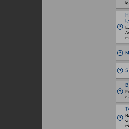
ig
H
le
Ez
Am
m
M
S
B
Fe
el
T
R
va
r