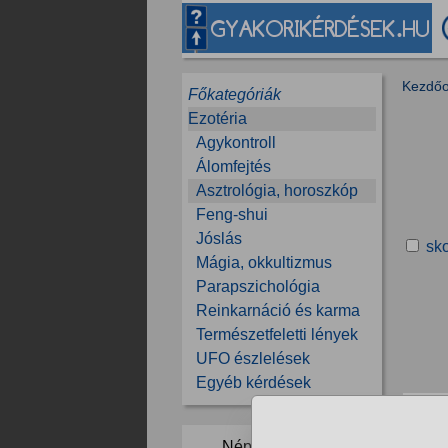
Kezdőo
Főkategóriák
Ezotéria
Agykontroll
Álomfejtés
Asztrológia, horoszkóp
Feng-shui
Jóslás
sk
Mágia, okkultizmus
Parapszichológia
Reinkarnáció és karma
Természetfeletti lények
UFO észlelések
Egyéb kérdések
C
F
Népszerű témák: