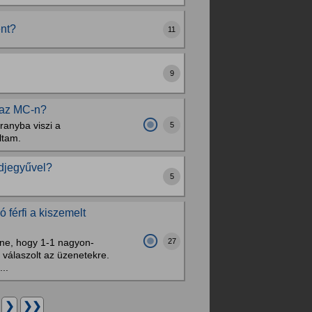
ent?
11
9
n az MC-n?
ranyba viszi a
5
ltam.
ldjegyűvel?
5
 férfi a kiszemelt
27
nne, hogy 1-1 nagyon-
 válaszolt az üzenetekre.
..
.
❯
❯❯