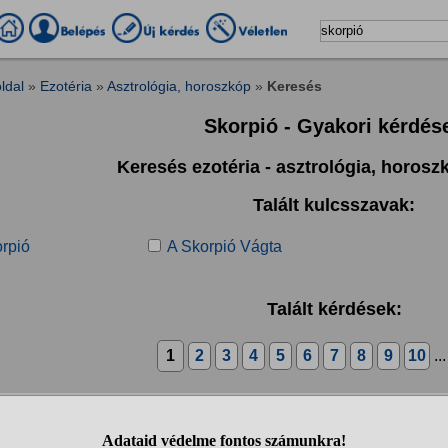
ldal
»
Ezotéria
»
Asztrológia, horoszkóp
»
Keresés
Skorpió - Gyakori kérdés
Keresés ezotéria - asztrológia, horos
Talált kulcsszavak:
orpió
A Skorpió Vágta
Talált kérdések:
1
2
3
4
5
6
7
8
9
10
..
sak én érzem magam szerencsétlennek skorpió napjeggyel és 
olyamatos szerelmi csalódások mire azt hiszem megtalálom az igazit ot