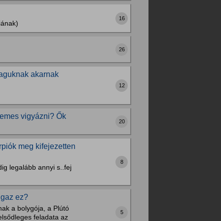
16
iának)
26
maguknak akarnak
12
demes vigyázni? Ők
20
rpiók meg kifejezetten
8
g legalább annyi s..fej
igaz ez?
nak a bolygója, a Plútó
5
elsődleges feladata az