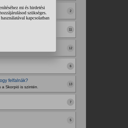
vágni?
2
pcsolatba?
11
ppen szomjasak?
12
6
ogy felfalnák?
13
 a Skorpió is szintén.
7
5