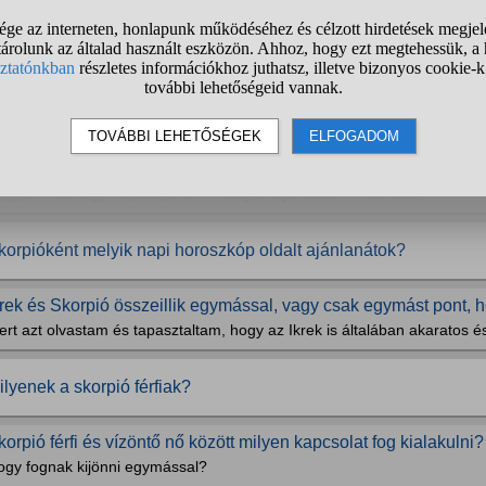
korpió férfi nyilas nő kapcsolatában mi várható? Érdemes bele
t hallottam, hogy a két jegy nem illik össze. Érdemes belevágni párka
an a skorpió férfinek jó tulajdonsága?
s ha igen, miért nem?
 skorpiók kajakra eladnák a párjukat 2 liter vízért is, amikor é
agyon önző egy népcsoport. Állítólag a legönzőbb MIND közül!
korpióként melyik napi horoszkóp oldalt ajánlanátok?
krek és Skorpió összeillik egymással, vagy csak egymást pont, h
rt azt olvastam és tapasztaltam, hogy az Ikrek is általában akaratos és
ilyenek a skorpió férfiak?
korpió férfi és vízöntő nő között milyen kapcsolat fog kialakulni?
ogy fognak kijönni egymással?