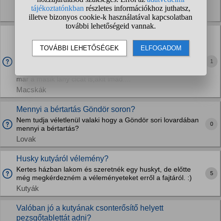
odamenne. Nem gyakran vittem eddig ki mert hiába...
Kutyák
Új lakásban felnőtt macskák összeszoktatása, mivel
könnyitheto meg?
3 felnőtt macskát szeretnék osszeszoktatni egy kandurral. A
1
kandur lakott eddig a lakasban. Az egyik lany macska
nagyon vad lett,morog,fuj,retteg,olykor tamadna minket es
mar a masik lany cicat is,akit imad....
Macskák
Mennyi a bértartás Göndör soron?
Nem tudja véletlenül valaki hogy a Göndör sori lovardában
0
mennyi a bértartás?
Lovak
Husky kutyáról vélemény?
Kertes házban lakom és szeretnék egy huskyt, de előtte
5
még megkérdezném a véleményeteket erről a fajtáról. :)
Kutyák
Valóban jó a kutyának csonterősítő helyett
pezsgőtablettát adni?