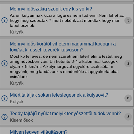
Mennyi idöszakig szopik egy kis yorki?
Az én kutyámnak kicsi a fogai és nem tud enni.Nem lehet az
hogy még szopiztak ? mert nekünk azt mondták hogy már
3
tápot esznek.
Kutyák
Mennyi idős korától vihetem magammal kocogni a
foxi/jack russel keverék kutyusom?
Most kb fél éves, de nem szeretném leterhelni a testét még
amíg növésben van. Én hetente 3-4 alkalommal kocogok
2
olyan 7-8 km/h-t. A kutymorgóval egyelőre csak sétálni
megyünk, meg labdázunk s mindenféle alapgyakorlatokat
csinálunk.
Kutyák
Miért találják sokan feleslegesnek a kutyaovit?
11
Kutyák
Teddy fajtájű nyúlat melyik tenyészettől tudok venni?
3
Kisemlősök
Milyen legyen világításom?