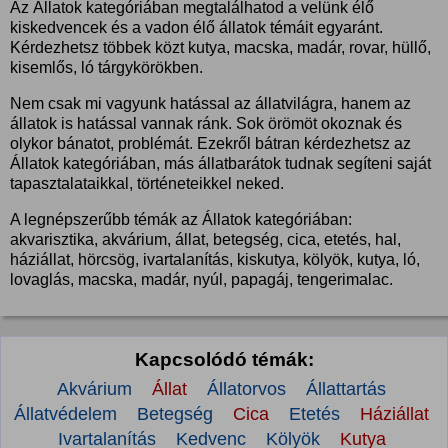
Az Állatok kategóriában megtalálhatod a velünk élő
kiskedvencek és a vadon élő állatok témáit egyaránt.
Kérdezhetsz többek közt kutya, macska, madár, rovar, hüllő,
kisemlős, ló tárgykörökben.
Nem csak mi vagyunk hatással az állatvilágra, hanem az
állatok is hatással vannak ránk. Sok örömöt okoznak és
olykor bánatot, problémát. Ezekről bátran kérdezhetsz az
Állatok kategóriában, más állatbarátok tudnak segíteni saját
tapasztalataikkal, történeteikkel neked.
A legnépszerűbb témák az Állatok kategóriában:
akvarisztika, akvárium, állat, betegség, cica, etetés, hal,
háziállat, hörcsög, ivartalanítás, kiskutya, kölyök, kutya, ló,
lovaglás, macska, madár, nyúl, papagáj, tengerimalac.
Kapcsolódó témák:
Akvárium
Állat
Állatorvos
Állattartás
Állatvédelem
Betegség
Cica
Etetés
Háziállat
Ivartalanítás
Kedvenc
Kölyök
Kutya