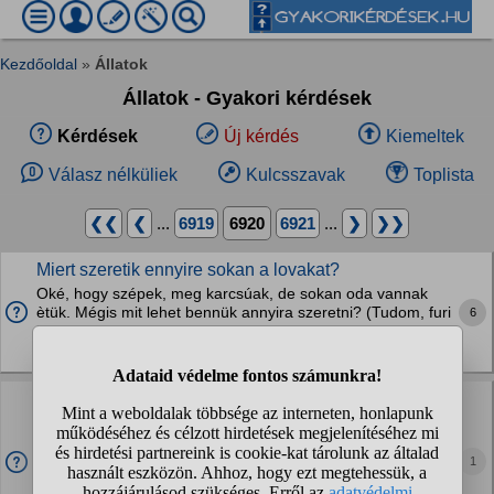
Kezdőoldal
»
Állatok
Állatok - Gyakori kérdések
Kérdések
Új kérdés
Kiemeltek
Válasz nélküliek
Kulcsszavak
Toplista
❮❮
❮
...
6919
6920
6921
...
❯
❯❯
Miert szeretik ennyire sokan a lovakat?
Oké, hogy szépek, meg karcsúak, de sokan oda vannak
ètük. Mégis mit lehet bennük annyira szeretni? (Tudom, furi
6
kérdés, de mar tényleg kiváncsi vagyok :DD )
Lovak
Hogyan tanítsam meg a kutyusomat póráz nélkül
sétálni?
Kiskorában sétáltattam póráz nélkül, de már akkor is volt
1
olyan hogy elszaladt, mert nagyon nem szereti a cicákat.
Most 5éves, de minden kutyához meg mindenhez