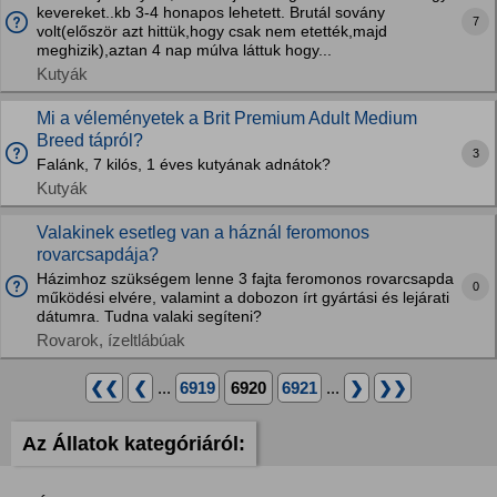
kevereket..kb 3-4 honapos lehetett. Brutál sovány
7
volt(először azt hittük,hogy csak nem etették,majd
meghizik),aztan 4 nap múlva láttuk hogy...
Kutyák
Mi a véleményetek a Brit Premium Adult Medium
Breed tápról?
3
Falánk, 7 kilós, 1 éves kutyának adnátok?
Kutyák
Valakinek esetleg van a háznál feromonos
rovarcsapdája?
Házimhoz szükségem lenne 3 fajta feromonos rovarcsapda
0
működési elvére, valamint a dobozon írt gyártási és lejárati
dátumra. Tudna valaki segíteni?
Rovarok, ízeltlábúak
❮❮
❮
...
6919
6920
6921
...
❯
❯❯
Az Állatok kategóriáról: