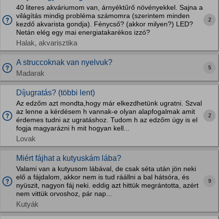
40 literes akváriumom van, árnyéktűrő növényekkel. Sajna a
világítás mindig probléma számomra (szerintem minden
2
kezdő akvarista gondja). Fénycső? (akkor milyen?) LED?
Netán elég egy mai energiatakarékos izzó?
Halak, akvarisztika
A struccoknak van nyelvuk?
5
Madarak
Díjugratás? (többi lent)
Az edzőm azt mondta,hogy már elkezdhetünk ugratni. Szval
az lenne a kérdésem h vannak-e olyan alapfogalmak amit
2
érdemes tudni az ugratáshoz. Tudom h az edzőm úgy is el
fogja magyarázni h mit hogyan kell...
Lovak
Miért fájhat a kutyuskám lába?
Valami van a kutyusom lábával, de csak séta után jön neki
elő a fájdalom, akkor nem is tud ráállni a bal hátsóra, és
9
nyüszit, nagyon fáj neki. eddig azt hittük megrántotta, azért
nem vittük orvoshoz, pár nap...
Kutyák