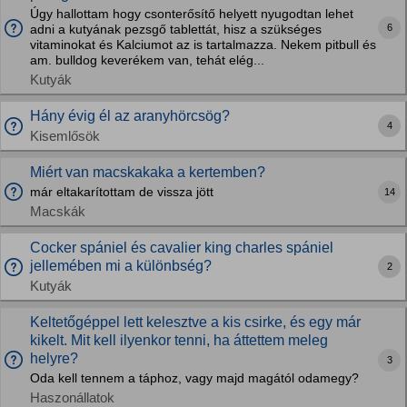
Úgy hallottam hogy csonterősítő helyett nyugodtan lehet
6
adni a kutyának pezsgő tablettát, hisz a szükséges
vitaminokat és Kalciumot az is tartalmazza. Nekem pitbull és
am. bulldog keverékem van, tehát elég...
Kutyák
Hány évig él az aranyhörcsög?
4
Kisemlősök
Miért van macskakaka a kertemben?
már eltakarítottam de vissza jött
14
Macskák
Cocker spániel és cavalier king charles spániel
jellemében mi a különbség?
2
Kutyák
Keltetőgéppel lett kelesztve a kis csirke, és egy már
kikelt. Mit kell ilyenkor tenni, ha áttettem meleg
helyre?
3
Oda kell tennem a táphoz, vagy majd magától odamegy?
Haszonállatok