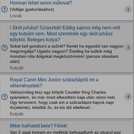
Honnan lehet venni műlovat?
(Voltige gyakorlásához)
1
Lovak
! Skót juhász! Sziasztok! Eddig sajnos még nem volt
egy kutyám sem. Most szeretnék egy skót juhász
kölyköt. Beteges kutya?
Sokat kell gondozni a szőrét? Kertet ha egyedül van nagyon
3
megrongálja? Ugatós nagyon? Esetleg ha tudtok még
mondani róla dolgokat megköszönném! (persze olvastam
után)
Kutyák
Royal Canin Mini Junior száraztápról mi a
véleményetek?
Valószínűleg lesz egy kölyök Cavalier King Charles
4
spánielem, és már most elkezdtem kaja után nézni neki.
Úgy tervezem, hogy csak ezt a száraztápot kapná napi
4x(eleinte), később 3x, és kis idő elteltével...
Kutyák
Mibe halhatott bele? Félek!
Van 2 sajat kutyam,es melléjük befogadtunk az utcarol egy