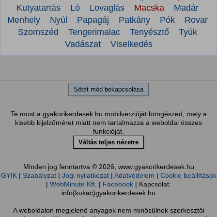
Kutyatartás
Ló
Lovaglás
Macska
Madár
Menhely
Nyúl
Papagáj
Patkány
Pók
Rovar
Szomszéd
Tengerimalac
Tenyésztő
Tyúk
Vadászat
Viselkedés
Sötét mód bekapcsolása
Te most a gyakorikerdesek.hu mobilverzióját böngészed, mely a
kisebb kijelzőméret miatt nem tartalmazza a weboldal összes
funkcióját.
Váltás teljes nézetre
Minden jog fenntartva © 2026, www.gyakorikerdesek.hu
GYIK
|
Szabályzat
|
Jogi nyilatkozat
|
Adatvédelem
|
Cookie beállítások
|
WebMinute Kft.
|
Facebook
| Kapcsolat:
info(kukac)gyakorikerdesek.hu
A weboldalon megjelenő anyagok nem minősülnek szerkesztői