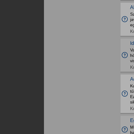
A
Sz
ja
e
K
I
Va
hó
vi
K
A
Ku
tű
Ez
si
K
E
Me
h