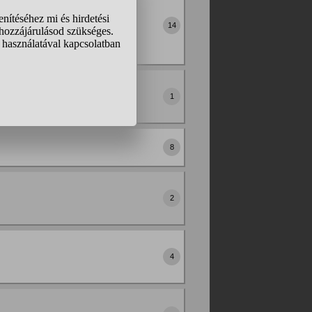
ll válnunk tőle. Sok
, hogy nem adhatom
14
ll be az...
em eleget)
1
8
2
4