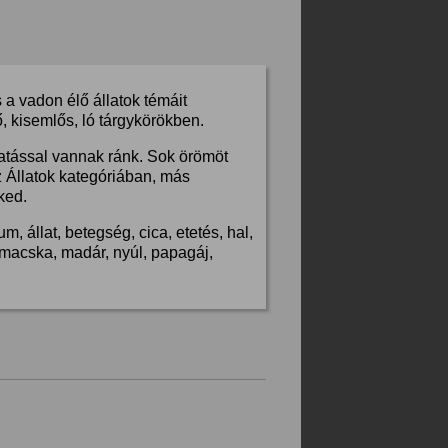
a vadon élő állatok témáit
, kisemlős, ló tárgykörökben.
hatással vannak ránk. Sok örömöt
z Állatok kategóriában, más
ked.
, állat, betegség, cica, etetés, hal,
s, macska, madár, nyúl, papagáj,