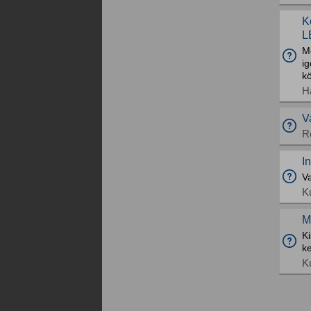
K
L
Me
ig
k
H
V
R
I
V
K
M
Ki
ke
K