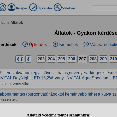
ldal
»
Állatok
Állatok - Gyakori kérdés
érdések
Új kérdés
Kiemeltek
Válasz nélküli
❮❮
❮
...
203
204
205
206
207
208
209
210
6 literes akvárium egy csöves . .halas,növényes . kiegészitésnek
NVITAL DayNight LED 13,2W. vagy. INVITAL AquaSpectrum LED
alak, akvarisztika
abonamentes (burgonyás) tápoktól keményebb lehet a kutya sz
apasztalat?
utyák
ényleg nem adhatom tovább az örökbefogadott kutyát?