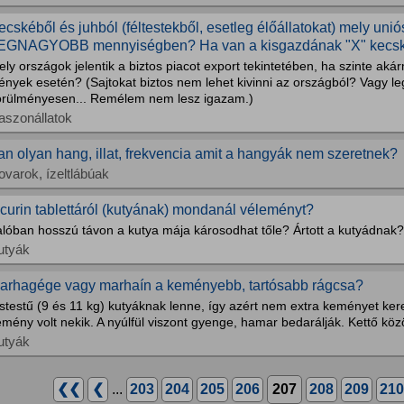
ecskéből és juhból (féltestekből, esetleg élőállatokat) mely uni
EGNAGYOBB mennyiségben? Ha van a kisgazdának "X" kecské
ly országok jelentik a biztos piacot export tekintetében, ha szinte akárm
ények esetén? (Sajtokat biztos nem lehet kivinni az országból? Vagy l
örülményesen... Remélem nem lesz igazam.)
aszonállatok
an olyan hang, illat, frekvencia amit a hangyák nem szeretnek?
ovarok, ízeltlábúak
ncurin tablettáról (kutyának) mondanál véleményt?
alóban hosszú távon a kutya mája károsodhat tőle? Ártott a kutyádnak?
utyák
arhagége vagy marhaín a keményebb, tartósabb rágcsa?
stestű (9 és 11 kg) kutyáknak lenne, így azért nem extra keményet kere
mény volt nekik. A nyúlfül viszont gyenge, hamar bedarálják. Kettő közö
utyák
❮❮
❮
...
203
204
205
206
207
208
209
210