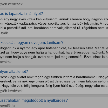
gyéb kérdések
ás is tapasztalt már ilyet?
an egy négy éves vizsla kan kutyusom, annak ellenére hogy nagyon szép
m képeztük vadászatra, városi sportkutyus lett az idők folyamán. A neg
lni a petárdkáktól, ami korábban nem volt jellemző rá, régebben nem is.
utyák
iket cicát hogyan neveljem, tanítsam?
fogadtunk a nyáron egy apró hófehér cicát, aki teljesen siket. Már fél 
zzel az, hogy ugye nem hallja a hangunkat, ha erélyesebben szólunk. M
ye nem hallja a hangját, ezért nem ijed meg semmitől. Ezzel nincs is n
acskák
ilyen állat lehet?
resek egy allatot amit régen egy filmben láttam a barátnőmmel. Nagyon
zeretnek venni neki egy olyan plüsst de egyszeruen nem talalom sehol 
.Nagy füle volt, félig kenguru, felig ilyen hüllő szerűség, negy laba es b
gyéb kérdések
usztráliában megoldódott a nyúlkérdés?
isemlősök