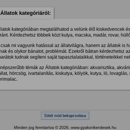
Állatok kategóriáról:
llatok kategóriában megtalálhatod a velünk élő kiskedvencek és 
ánt. Kérdezhetsz többek közt kutya, macska, madár, rovar, hüllő
csak mi vagyunk hatással az állatvilágra, hanem az állatok is 
nak és olykor bánatot, problémát. Ezekről bátran kérdezhetsz a
barátok tudnak segíteni saját tapasztalataikkal, történeteikkel ne
népszerűbb témák az Állatok kategóriában: akvarisztika, akvárium
llat, hörcsög, ivartalanítás, kiskutya, kölyök, kutya, ló, lovaglá
erimalac.
Sötét mód bekapcsolása
Minden jog fenntartva © 2026, www.gyakorikerdesek.hu