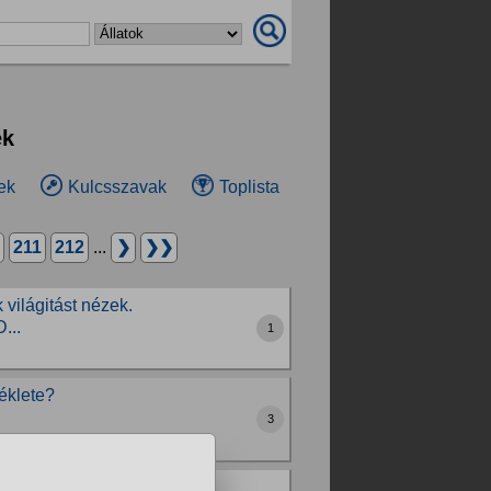
ek
ek
Kulcsszavak
Toplista
211
212
...
❯
❯❯
 világitást nézek.
...
1
éklete?
3