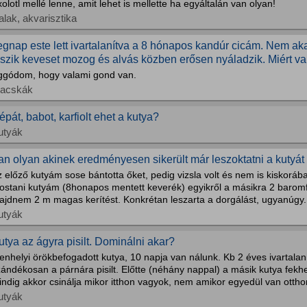
olotl mellé lenne, amit lehet is mellette ha egyáltalán van olyan!
alak, akvarisztika
egnap este lett ivartalanítva a 8 hónapos kandúr cicám. Nem aka
lszik keveset mozog és alvás közben erősen nyáladzik. Miért v
ggódom, hogy valami gond van.
acskák
épát, babot, karfiolt ehet a kutya?
utyák
an olyan akinek eredményesen sikerült már leszoktatni a kutyát 
 előző kutyám sose bántotta őket, pedig vizsla volt és nem is kiskorába
stani kutyám (8honapos mentett keverék) egyikről a másikra 2 baromfi
ajdnem 2 m magas kerítést. Konkrétan leszarta a dorgálást, ugyanúgy.
utyák
utya az ágyra pisilt. Dominálni akar?
nhelyi örökbefogadott kutya, 10 napja van nálunk. Kb 2 éves ivartalan
zándékosan a párnára pisilt. Előtte (néhány nappal) a másik kutya fek
ndig akkor csinálja mikor itthon vagyok, nem amikor egyedül van otthon
utyák