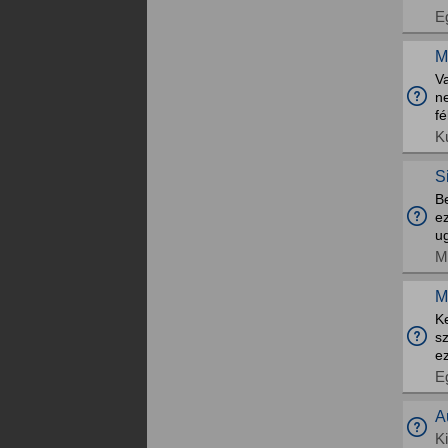
E
M
V
ne
fé
K
S
Be
e
ug
M
M
Ke
s
ez
E
A
K