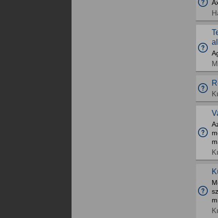
Ax
H
T
a
A
M
R
K
V
Az
mo
m
K
K
Me
s
mi
K