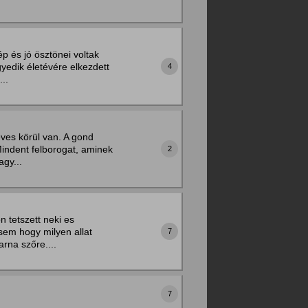
 és jó ösztönei voltak
yedik életévére elkezdett
4
..
éves körül van. A gond
indent felborogat, aminek
2
agy...
 tetszett neki es
sem hogy milyen allat
7
arna szőre....
7