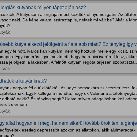
llergiás kutyának milyen tápot ajánlasz?
iasztok! A kutyusom allergiáját most kezdtük el nyomozgatni. Az állator
vasolt neki. De kéne valami száraztáp is, nektek mi vált be? Akár a Mo
gyütt?
utyák
dősebb kutya elkezd jelölgetni a fiatalabb miatt? Ez tényleg így 
n egy felnőtt, ivaros kan kutyám, nemrég hoztunk mellé egy kicsit, szin
napos. Egy ismerős figyelmeztetett, hogy ha a pici ivarérett lesz, akk
ssza jelölgetni a lakásban. A felnőtt kutyám régóta teljesen szobatiszta,.
utyák
dhatok a kutyánknak?
tyánk nagyon fél a tűzijátéktól, és ugye nemsokára szilveszter lesz, f
zijátékoznak. Egyik kollégám mondta, hogy ők Valeriana altatót/nyugtat
 adható nekik? És tényleg segít? Illetve milyen adagolásban kell adno
került elérnem
utyák
gy állat hogyan éli meg, ha nem sikerül tövább örökíteni a génje
gfigyeltek esetleg depressziót azokon az állatokon, akik alulmaradtak a
arcban?