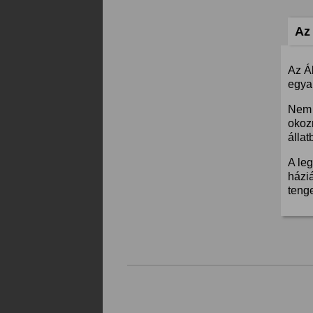
Az 
Az Á
egyar
Nem 
okoz
állat
A leg
háziá
teng