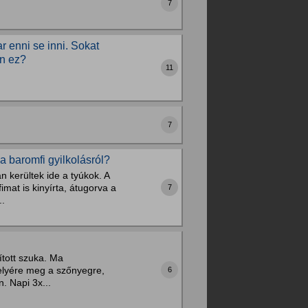
7
r enni se inni. Sokat
an ez?
11
7
a baromfi gyilkolásról?
n kerültek ide a tyúkok. A
mat is kinyírta, átugorva a
7
..
ított szuka. Ma
helyére meg a szőnyegre,
6
. Napi 3x...