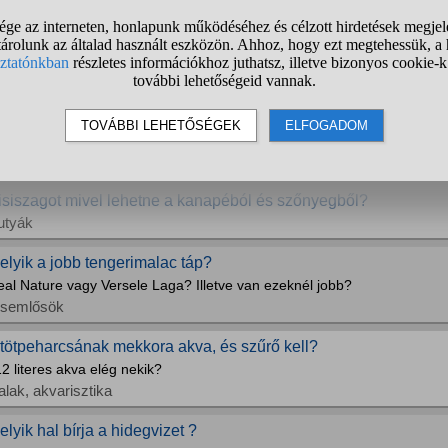
l éve örökbefogadtam egy kutyát, sajnos úgy hozta az élet hogy meg ke
elyen olvastam, de megnéztem a saját szerződést, nem határozik róla
vább... Csupán annyi szerepel benne, hogy "ha olyan negatív változás á
utyák
is nyulaknak (torpenyul) milyen tapszert/tejpotlot lehet adni?
yjukat mar lattam h szoptatja oket de eleg rancosak (ami azt jelenti n
isemlősök
isiszagot mivel lehetne a kanapéból és szőnyegből?
utyák
elyik a jobb tengerimalac táp?
eal Nature vagy Versele Laga? Illetve van ezeknél jobb?
isemlősök
 tötpeharcsának mekkora akva, és szűrő kell?
2 literes akva elég nekik?
alak, akvarisztika
elyik hal bírja a hidegvizet ?