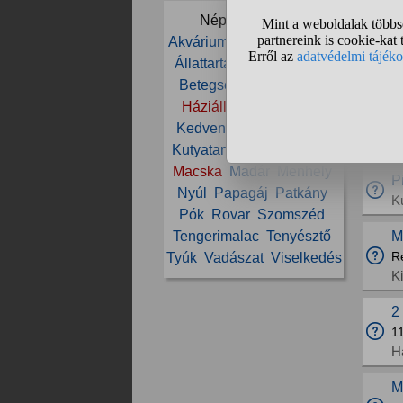
Fé
Népszerű témák:
h
Akvárium
Állat
Állatorvos
to
Állattartás
Állatvédelem
K
Betegség
Cica
Etetés
K
Háziállat
Ivartalanítás
An
Kedvenc
Kölyök
Kutya
K
Kutyatartás
Ló
Lovaglás
Macska
Madár
Menhely
P
Nyúl
Papagáj
Patkány
K
Pók
Rovar
Szomszéd
M
Tengerimalac
Tenyésztő
R
Tyúk
Vadászat
Viselkedés
K
2
11
H
M