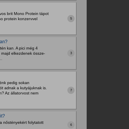
vos brit Mono Protein tápot
no protein konzervvel
5
van?
tén kan. A pici még 4
or majd elkezdenek össze-
3
..
elénk pedig sokan
ót adnak a kutyájuknak is.
7
m? Az állatorvost nem
it?
 nőstényekért folytatott
6