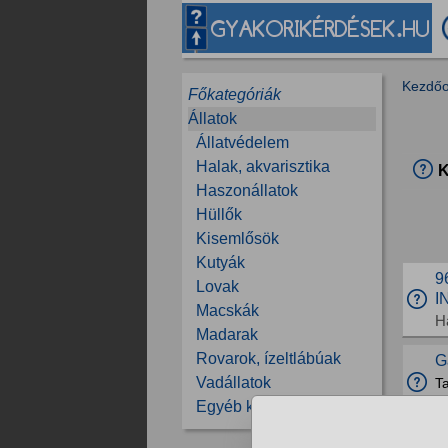
Kezdőo
Főkategóriák
Állatok
Állatvédelem
Halak, akvarisztika
K
Haszonállatok
Hüllők
Kisemlősök
Kutyák
9
Lovak
I
Macskák
H
Madarak
Rovarok, ízeltlábúak
G
Vadállatok
T
K
Egyéb kérdések
T