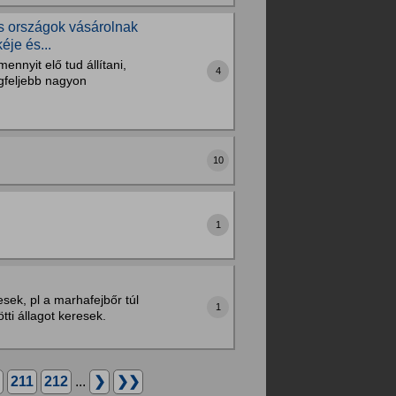
ós országok vásárolnak
je és...
ennyit elő tud állítani,
4
egfeljebb nagyon
10
1
sek, pl a marhafejbőr túl
1
tti állagot keresek.
211
212
...
❯
❯❯